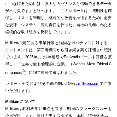
につなげるためには、強固なガバナンスと信頼できるデータ
が不可欠です」と述べます。「このレポートは、透明性を確
保し、リスクを管理し、継続的な改善を推進するために必要
な規律、システム、説明責任を伴った、当社の長年にわたる
継続的な取り組みを反映しています」
Millikenの責任ある事業行動と強固なガバナンスに対するコ
ミットメントは、第三者機関から引き続き高く評価され続け
ています。2025年には4年連続でEcoVadisゴールド評価を獲
得し、「世界で最も倫理的な企業」（World's Most Ethical C
®
ompanies
）に19年連続で選ばれました。
レポート全文およびその他の開示情報は
milliken.com
でご覧
いただけます。
Millikenについて
Millikenは材料科学に重点を置き、明日のブレークスルーを
今日実現します。当社のテキスタイル、床材、特殊化学品、