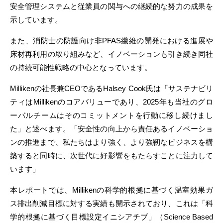
安全管理システムと従業員の関与への継続的な努力の成果を
示しています。
また、消防士の防護向け非PFAS繊維の開発における進展や
床材再利用の取り組みなど、イノベーションも引き続き同社
の持続可能性戦略の中心となっています。
Millikenの社長兼CEOであるHalsey Cook氏は「サステナビリ
ティはMillikenのコアバリューであり、2025年も当社のグロ
ーバルチームはそのコミットメントを行動に移し続けまし
た」と述べます。「安全性の向上から責任あるイノベーショ
ンの推進まで、私たちはより強く、より強靭なビジネスを構
築すると同時に、次世代に好影響をもたらすことに注力して
います」
本レポートでは、Millikenの科学的根拠に基づく温室効果ガ
ス排出削減目標に対する実績も開示されており、これは「科
学的根拠に基づく目標設定イニシアチブ」（Science Based