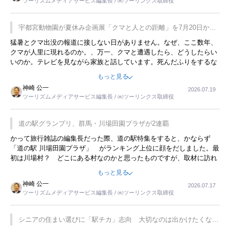
ツーリズムメディアサービス編集長 / ㈱ツーリンクス取締役
が残らないのかなと思ってしまいます。
宇都宮動物園が夏休み企画展「クマと人との距離」を7月20日から
開催
猛暑とクマ出没の報道に接しない日がありません。なぜ、ここ数年、
クマが人里に現れるのか。、万一、クマと遭遇したら、どうしたらい
いのか。テレビを見ながら家族と話しています。死んだふりをするな
んてことは、冗談でもいえません。そんな中で、この企画展はタイム
もっと見る
リーですね。
神崎 公一
2026.07.19
ツーリズムメディアサービス編集長 / ㈱ツーリンクス取締役
道の駅グランプリ、群馬・川場田園プラザが2連覇
かって旅行雑誌の編集長だった際、道の駅特集をすると、かならず
「道の駅 川場田園プラザ」 がランキング上位に顔をだしました。最
初は川場村？ どこにある村なのかと思ったものですが、取材に訪れ
永井 彰一社長にインタビューしたら、興味深い話が次々が飛び出しま
もっと見る
した。プレゼンも巧みで、今でも思い出すことが２つあります。一つ
神崎 公一
2026.07.17
は、従業員に東京ディズニーランドを見学させ、サービス業、接客業
ツーリズムメディアサービス編集長 / ㈱ツーリンクス取締役
の何かを理解してもらっていることです。 もう一つは1800円もする
プレミアムヨーグルトを販売するにあたり、社内に懸念もあったそう
です。永井社長は、駐車場に都内ナンバーの高級外車が停まっている
シニアの住まい選びに「駅チカ」志向 大切なのは出かけたくなる
ことに目をつけ、高級商品でも売れると確信したそうです。今回の記