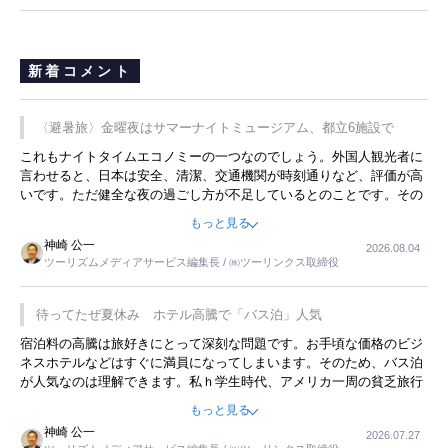
長
新着コメント
〈避暑旅〉金曜夜はサマーナイトミュージアム、都立6施設で
これもナイトタイムエコノミーの一つなのでしょう。外国人観光者に
言わせると、日本は安全、清潔、交通機関が時刻通りなど、評価が高
いです。ただ健全な夜の過ごし方が不足しているとのことです。その
ような意味で、金曜夜にこのようなイベントが行われれば、日本人に
もっと見る
限らず外国人にとっても楽しみが増えるでしょうね。
神崎 公一
2026.08.04
ツーリズムメディアサービス編集長 / ㈱ツーリンクス取締役
待ってたぜ夏休み ホテル高騰で「バス泊」人気
宿泊料の高騰は旅好きにとって深刻な問題です。お手頃な価格のビジ
ネスホテルなどはすぐに満員になってしまいます。そのため、バス泊
が人気なのは理解できます。私ｈ学生時代、アメリカ一周の貧乏旅行
をした時は、移動はグレイハウンドバスでした。夕方から夜の便を利
もっと見る
用してホテル代を浮かせていました。ただし、若いからできたことで
神崎 公一
2026.07.27
す。若い人が夜行バスで京都に行った、青森に行ったと聞くと、疲れ