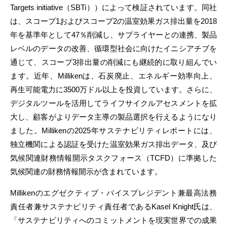
Targets initiative（SBTi））によって検証されています。同社
は、スコープ1およびスコープ2の温室効果ガス排出量を2018
年を基準年として47％削減し、サプライヤーとの連携、製品
レベルのデータの改善、循環型社会に向けたイニシアチブを
通じて、スコープ3排出量の削減にも継続的に取り組んでい
ます。近年、Millikenは、石炭廃止、エネルギー効率向上、
再生可能電力に3500万ドル以上を投資しています。さらに、
デジタルツールを活用してライフサイクルアセスメントを拡
大し、顧客がよりデータ主導の製品選択を行えるようになり
ました。Millikenの2025年サステナビリティレポートには、
独立機関による認証を受けた温室効果ガス排出データ、及び
気候関連財務情報開示タスクフォース（TCFD）に準拠した
気候関連の財務情報開示が含まれています。
Millikenのエグゼクティブ・バイスプレジデント兼最高法務
責任者兼サステナビリティ責任者であるKasel Knight氏は、
「サステナビリティへのコミットメントを現実世界での成果