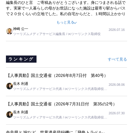
暮らし
編集長のひと言 ご寄稿ありがとうございます。身につまされる話で
事を懐かしく読みました。
す。実家で一人暮らしの母がお世話になった施設は最寄り駅からバス
で２０分くらいの立地でした。私の自宅からだと、１時間以上かかり
ました。母の住まいから近いという理由で、その施設を選択したので
もっと見る
すが、私と妹にとっては、半日仕事ででした。シニアの住まい選び
神崎 公一
2026.07.16
は、当人だけではなく、世話をする家族の足の便も考えない外池ない
ツーリズムメディアサービス編集長 / ㈱ツーリンクス取締役
と思いました。
ランキング
すべて見る
【人事異動】国土交通省（2026年8月7日付 第40号）
長木 利通
2026.08.06
ツーリズムメディアサービス代表 / ㈱ツーリンクス代表取締役社
長
【人事異動】国土交通省（2026年7月31日付 第35の2号）
長木 利通
2026.07.30
ツーリズムメディアサービス代表 / ㈱ツーリンクス代表取締役社
長
奈良県とJRなど、世界遺産登録機に「飛鳥トラベル」