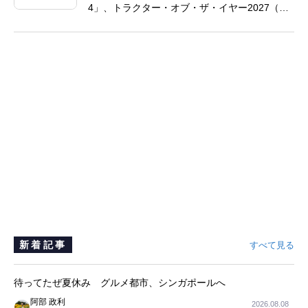
4」、トラクター・オブ・ザ・イヤー2027（TO
TY 2027）の2部門で最終候補入り、中国製高馬
力農業機械分野で画期的成果
新着記事
すべて見る
待ってたぜ夏休み グルメ都市、シンガポールへ
阿部 政利
2026.08.08