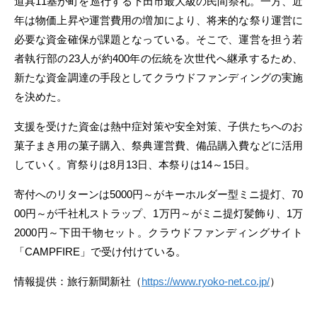
道具11基が町を巡行する下田市最大級の民間祭礼。一方、近
年は物価上昇や運営費用の増加により、将来的な祭り運営に
必要な資金確保が課題となっている。そこで、運営を担う若
者執行部の23人が約400年の伝統を次世代へ継承するため、
新たな資金調達の手段としてクラウドファンディングの実施
を決めた。
支援を受けた資金は熱中症対策や安全対策、子供たちへのお
菓子まき用の菓子購入、祭典運営費、備品購入費などに活用
していく。宵祭りは8月13日、本祭りは14～15日。
寄付へのリターンは5000円～がキーホルダー型ミニ提灯、70
00円～が千社札ストラップ、1万円～がミニ提灯髪飾り、1万
2000円～下田干物セット。クラウドファンディングサイト
「CAMPFIRE」で受け付けている。
情報提供：旅行新聞新社（
https://www.ryoko-net.co.jp/
）