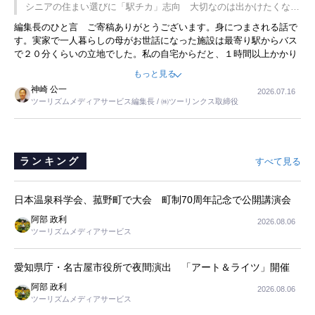
です。永井社長は、駐車場に都内ナンバーの高級外車が停まっている
シニアの住まい選びに「駅チカ」志向 大切なのは出かけたくなる
ことに目をつけ、高級商品でも売れると確信したそうです。今回の記
暮らし
編集長のひと言 ご寄稿ありがとうございます。身につまされる話で
事を懐かしく読みました。
す。実家で一人暮らしの母がお世話になった施設は最寄り駅からバス
で２０分くらいの立地でした。私の自宅からだと、１時間以上かかり
ました。母の住まいから近いという理由で、その施設を選択したので
もっと見る
すが、私と妹にとっては、半日仕事ででした。シニアの住まい選び
神崎 公一
2026.07.16
は、当人だけではなく、世話をする家族の足の便も考えない外池ない
ツーリズムメディアサービス編集長 / ㈱ツーリンクス取締役
と思いました。
ランキング
すべて見る
日本温泉科学会、菰野町で大会 町制70周年記念で公開講演会
阿部 政利
2026.08.06
ツーリズムメディアサービス
愛知県庁・名古屋市役所で夜間演出 「アート＆ライツ」開催
阿部 政利
2026.08.06
ツーリズムメディアサービス