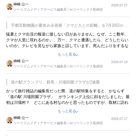
用してホテル代を浮かせていました。ただし、若いからできたことで
神崎 公一
2026.07.27
す。若い人が夜行バスで京都に行った、青森に行ったと聞くと、疲れ
ツーリズムメディアサービス編集長 / ㈱ツーリンクス取締役
が残らないのかなと思ってしまいます。
宇都宮動物園が夏休み企画展「クマと人との距離」を7月20日から
開催
猛暑とクマ出没の報道に接しない日がありません。なぜ、ここ数年、
クマが人里に現れるのか。、万一、クマと遭遇したら、どうしたらい
いのか。テレビを見ながら家族と話しています。死んだふりをするな
んてことは、冗談でもいえません。そんな中で、この企画展はタイム
もっと見る
リーですね。
神崎 公一
2026.07.19
ツーリズムメディアサービス編集長 / ㈱ツーリンクス取締役
道の駅グランプリ、群馬・川場田園プラザが2連覇
かって旅行雑誌の編集長だった際、道の駅特集をすると、かならず
「道の駅 川場田園プラザ」 がランキング上位に顔をだしました。最
初は川場村？ どこにある村なのかと思ったものですが、取材に訪れ
永井 彰一社長にインタビューしたら、興味深い話が次々が飛び出しま
もっと見る
した。プレゼンも巧みで、今でも思い出すことが２つあります。一つ
神崎 公一
2026.07.17
は、従業員に東京ディズニーランドを見学させ、サービス業、接客業
ツーリズムメディアサービス編集長 / ㈱ツーリンクス取締役
の何かを理解してもらっていることです。 もう一つは1800円もする
プレミアムヨーグルトを販売するにあたり、社内に懸念もあったそう