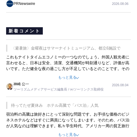
配信、AEOの3部門を受賞
PRNewswire
2026.08.06
新着コメント
〈避暑旅〉金曜夜はサマーナイトミュージアム、都立6施設で
これもナイトタイムエコノミーの一つなのでしょう。外国人観光者に
言わせると、日本は安全、清潔、交通機関が時刻通りなど、評価が高
いです。ただ健全な夜の過ごし方が不足しているとのことです。その
ような意味で、金曜夜にこのようなイベントが行われれば、日本人に
もっと見る
限らず外国人にとっても楽しみが増えるでしょうね。
神崎 公一
2026.08.04
ツーリズムメディアサービス編集長 / ㈱ツーリンクス取締役
待ってたぜ夏休み ホテル高騰で「バス泊」人気
宿泊料の高騰は旅好きにとって深刻な問題です。お手頃な価格のビジ
ネスホテルなどはすぐに満員になってしまいます。そのため、バス泊
が人気なのは理解できます。私ｈ学生時代、アメリカ一周の貧乏旅行
をした時は、移動はグレイハウンドバスでした。夕方から夜の便を利
もっと見る