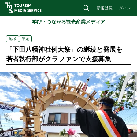
新規登録
ログイン
学び・つながる観光産業メディア
地域
話題
「下田八幡神社例大祭」の継続と発展を
若者執行部がクラファンで支援募集