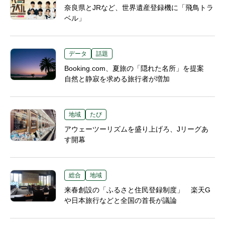
奈良県とJRなど、世界遺産登録機に「飛鳥トラ
ベル」
データ
話題
Booking.com、夏旅の「隠れた名所」を提案
自然と静寂を求める旅行者が増加
地域
たび
アウェーツーリズムを盛り上げろ、Jリーグあ
す開幕
総合
地域
来春創設の「ふるさと住民登録制度」 楽天G
や日本旅行などと全国の首長が議論