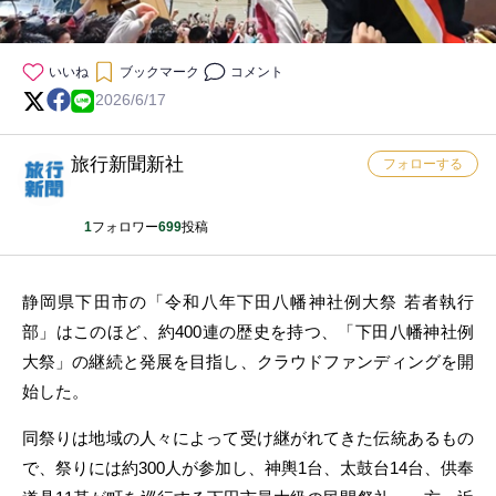
いいね
ブックマーク
コメント
2026/6/17
旅行新聞新社
フォローする
1
フォロワー
699
投稿
静岡県下田市の「令和八年下田八幡神社例大祭 若者執行
部」はこのほど、約400連の歴史を持つ、「下田八幡神社例
大祭」の継続と発展を目指し、クラウドファンディングを開
始した。
同祭りは地域の人々によって受け継がれてきた伝統あるもの
で、祭りには約300人が参加し、神輿1台、太鼓台14台、供奉