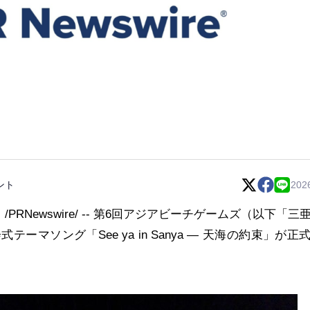
ント
202
日
/PRNewswire/ --
第6回アジアビーチゲームズ（以下「三
ーマソング「See ya in Sanya ― 天海の約束」が正