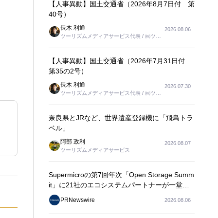
【人事異動】国土交通省（2026年8月7日付 第
40号）
長木 利通
2026.08.06
ツーリズムメディアサービス代表 / ㈱ツー
リンクス代表取締役社長
【人事異動】国土交通省（2026年7月31日付
第35の2号）
長木 利通
2026.07.30
ツーリズムメディアサービス代表 / ㈱ツー
リンクス代表取締役社長
奈良県とJRなど、世界遺産登録機に「飛鳥トラ
ベル」
阿部 政利
2026.08.07
ツーリズムメディアサービス
Supermicroの第7回年次「Open Storage Summ
it」に21社のエコシステムパートナーが一堂に
会し、エンタープライズAIの大規模導入に関す
PRNewswire
2026.08.06
る実践的なガイダンスを共有