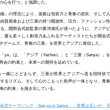
の心を打つ」と強調した。
凝縮」の理念により、楽曲は包容力と青春の息吹、そして
自由貿易港および三亜の持つ開放性、活力、ファッション
いる。開閉会式総監督の黄沛凌氏が述べたように、アジア
り、最も若々しく創造力あふれるアーティストたちが開会
チゲームズ、青春の三亜」を世界とアジアに発信した。
の「ya」は、「アジア（Yazhou）」と「三亜（Sanya）」
再会の約束と、未来への期待を込めている。
a」は単なる一曲にとどまらず、三亜が世界とアジアへ送る招待状
動するリズム、そして心のこもった歌声が一体となり、青
海の約束」を描き出している。
テーマソング「See ya in Sanya」：世界は広いが、