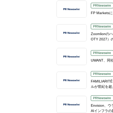
PRNewswire
FP Mark
PRNewswire
Zoomlio
OTY 20
PRNewswire
UWANT、同社
PRNewswire
FAMILIA
ルが世紀を超え
PRNewswire
Envisi
AIインフラ