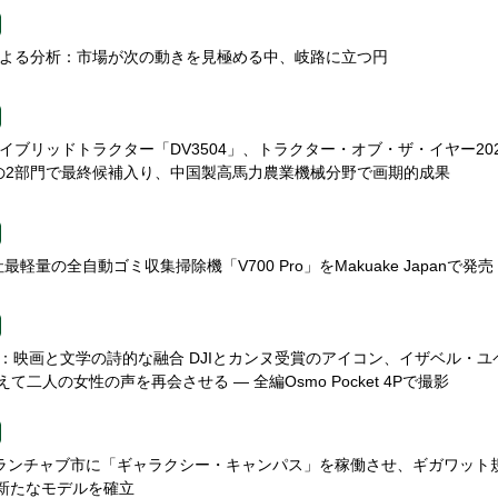
etsによる分析：市場が次の動きを見極める中、岐路に立つ円
nのハイブリッドトラクター「DV3504」、トラクター・オブ・ザ・イヤー20
27）の2部門で最終候補入り、中国製高馬力農業機械分野で画期的成果
最軽量の全自動ゴミ収集掃除機「V700 Pro」をMakuake Japanで発売
RITÉ：映画と文学の詩的な融合 DJIとカンヌ受賞のアイコン、イザベル・ユ
て二人の女性の声を再会させる — 全編Osmo Pocket 4Pで撮影
on、ウランチャブ市に「ギャラクシー・キャンパス」を稼働させ、ギガワット
の新たなモデルを確立