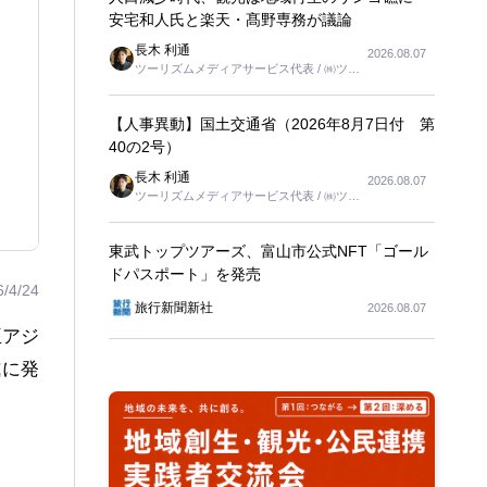
安宅和人氏と楽天・髙野専務が議論
長木 利通
2026.08.07
ツーリズムメディアサービス代表 / ㈱ツー
リンクス代表取締役社長
【人事異動】国土交通省（2026年8月7日付 第
40の2号）
長木 利通
2026.08.07
ツーリズムメディアサービス代表 / ㈱ツー
リンクス代表取締役社長
東武トップツアーズ、富山市公式NFT「ゴール
ドパスポート」を発売
6/4/24
旅行新聞新社
2026.08.07
亜アジ
式に発