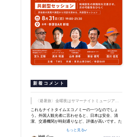
新着コメント
〈避暑旅〉金曜夜はサマーナイトミュージア
ム、都立6施設で
これもナイトタイムエコノミーの一つなのでしょ
う。外国人観光者に言わせると、日本は安全、清
潔、交通機関が時刻通りなど、評価が高いです。た
だ健全な夜の過ごし方が不足しているとのことで
もっと見る
す。そのような意味で、金曜夜にこのようなイベン
神崎 公一