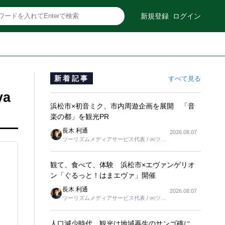
新規登録
ログイン
新着記事
すべて見る
a
浜松市×初音ミク、市内周遊企画を展開 「音
楽の都」を観光PR
長木 利通
2026.08.07
ツーリズムメディアサービス代表 / ㈱ツー
リンクス代表取締役社長
観て、食べて、体験 浜松市×エヴァンゲリオ
ン「ぐるっと！はまエヴァ」開催
長木 利通
2026.08.07
ツーリズムメディアサービス代表 / ㈱ツー
リンクス代表取締役社長
人口減少時代、観光は地域再生のサンゴ礁に