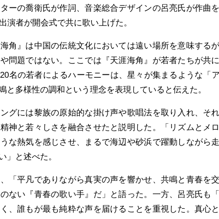
イターの喬衛氏が作詞、音楽総合デザインの呂亮氏が作曲
ア出演者が開会式で共に歌い上げた。
涯海角』は中国の伝統文化においては遠い場所を意味する
はや問題ではない。ここでは『天涯海角』が若者たちが共
20名の若者によるハーモニーは、星々が集まるような「
鳴と多様性の調和という理念を表現していると伝えた。
ソングには黎族の原始的な掛け声や歌唱法を取り入れ、そ
ツ精神と若々しさを融合させたと説明した。「リズムとメ
ような熱気を感じさせ、まるで海辺や砂浜で躍動しながら
い」と述べた。
は、「平凡でありながら真実の声を響かせ、共鳴と青春を
えのない『青春の歌い手』だ」と語った。一方、呂亮氏も
なく、誰もが最も純粋な声を届けることを重視した。真心