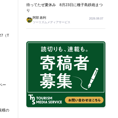
待ってたぜ夏休み 8月23日に種子島鉄砲まつ
り
阿部 政利
2026.08.07
ツーリズムメディアサービス
27（T
ペー
規模の