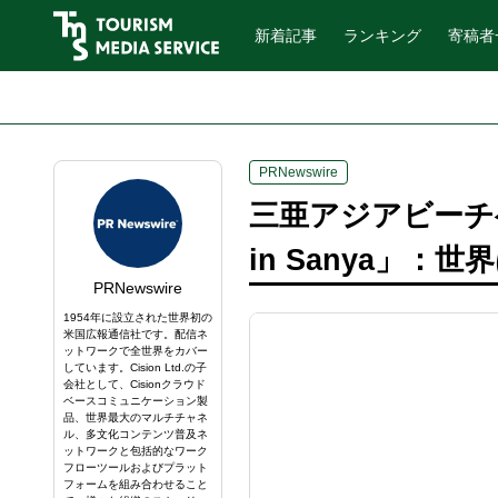
新着記事
ランキング
寄稿者
PRNewswire
三亜アジアビーチゲ
in Sanya」
PRNewswire
1954年に設立された世界初の
米国広報通信社です。配信ネ
ットワークで全世界をカバー
しています。Cision Ltd.の子
会社として、Cisionクラウド
ベースコミュニケーション製
品、世界最大のマルチチャネ
ル、多文化コンテンツ普及ネ
ットワークと包括的なワーク
フローツールおよびプラット
フォームを組み合わせること