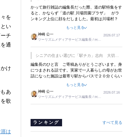
覇
かって旅行雑誌の編集長だった際、道の駅特集をす
ると、かならず「道の駅 川場田園プラザ」 がラ
人々を
ンキング上位に顔をだしました。最初は川場村？
どこにある村なのかと思ったものですが、取材に訪
性とい
もっと見る
れ永井 彰一社長にインタビューしたら、興味深い
神崎 公一
ビーチ
2026.07.17
話が次々が飛び出しました。プレゼンも巧みで、今
ツーリズムメディアサービス編集長 / ㈱ツ
でも思い出すことが２つあります。一つは、従業員
式を通
ーリンクス取締役
に東京ディズニーランドを見学させ、サービス業、
接客業の何かを理解してもらっていることです。
シニアの住まい選びに「駅チカ」志向 大切な
もう一つは1800円もするプレミアムヨーグルトを
のは出かけたくなる暮らし
編集長のひと言 ご寄稿ありがとうございます。身
販売するにあたり、社内に懸念もあったそうです。
をかけ
につまされる話です。実家で一人暮らしの母がお世
永井社長は、駐車場に都内ナンバーの高級外車が停
話になった施設は最寄り駅からバスで２０分くらい
まっていることに目をつけ、高級商品でも売れると
の立地でした。私の自宅からだと、１時間以上かか
確信したそうです。今回の記事を懐かしく読みまし
もっと見る
りました。母の住まいから近いという理由で、その
た。
でもあ
神崎 公一
2026.07.16
施設を選択したのですが、私と妹にとっては、半日
ツーリズムメディアサービス編集長 / ㈱ツ
仕事ででした。シニアの住まい選びは、当人だけで
春を歌
ーリンクス取締役
はなく、世話をする家族の足の便も考えない外池な
いと思いました。
ランキング
すべて見る
天涯は