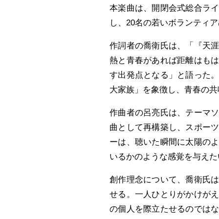
本楽曲は、開閉会式総合ラ
し、20名の若いボランティ
作詞者の喬衛氏は、「『天
熱と青春があれば距離はも
す出発点となる」と語った。
大家族」を象徴し、青春の共
作曲者の呂亮氏は、テーマ
曲として再構築し、スポー
ーは、聴いた瞬間に太陽の
いるかのような感覚を与えた
創作理念について、喬衛氏
せる。一人ひとりがかけが
の個人を際立たせるのでは