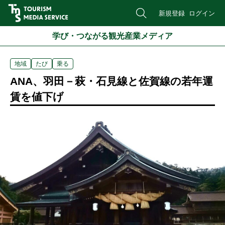
新規登録
ログイン
学び・つながる観光産業メディア
地域
たび
乗る
ANA、羽田－萩・石見線と佐賀線の若年運
賃を値下げ