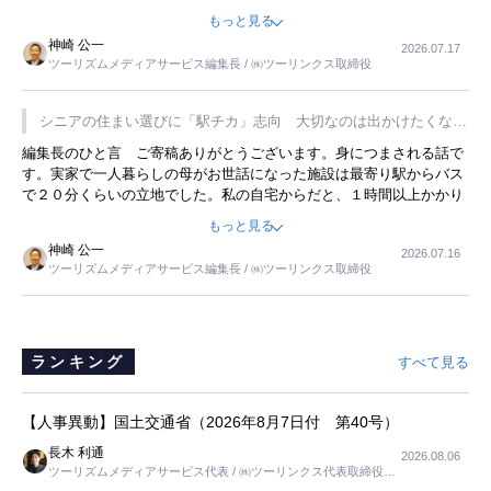
永井 彰一社長にインタビューしたら、興味深い話が次々が飛び出しま
もっと見る
した。プレゼンも巧みで、今でも思い出すことが２つあります。一つ
神崎 公一
2026.07.17
は、従業員に東京ディズニーランドを見学させ、サービス業、接客業
ツーリズムメディアサービス編集長 / ㈱ツーリンクス取締役
の何かを理解してもらっていることです。 もう一つは1800円もする
プレミアムヨーグルトを販売するにあたり、社内に懸念もあったそう
です。永井社長は、駐車場に都内ナンバーの高級外車が停まっている
シニアの住まい選びに「駅チカ」志向 大切なのは出かけたくなる
ことに目をつけ、高級商品でも売れると確信したそうです。今回の記
暮らし
編集長のひと言 ご寄稿ありがとうございます。身につまされる話で
事を懐かしく読みました。
す。実家で一人暮らしの母がお世話になった施設は最寄り駅からバス
で２０分くらいの立地でした。私の自宅からだと、１時間以上かかり
ました。母の住まいから近いという理由で、その施設を選択したので
もっと見る
すが、私と妹にとっては、半日仕事ででした。シニアの住まい選び
神崎 公一
2026.07.16
は、当人だけではなく、世話をする家族の足の便も考えない外池ない
ツーリズムメディアサービス編集長 / ㈱ツーリンクス取締役
と思いました。
ランキング
すべて見る
【人事異動】国土交通省（2026年8月7日付 第40号）
長木 利通
2026.08.06
ツーリズムメディアサービス代表 / ㈱ツーリンクス代表取締役社
長