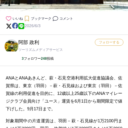
いいね
ブックマーク
コメント
2026/6/3
阿部 政利
フォローする
ツーリズムメディアサービス
3
フォロワー
248
投稿
ANAとANAあきんど、萩・石見空港利用拡大促進協議会、佐
賀県は、東京（羽田）－萩・石見線および東京（羽田）－佐
賀線の利用促進を目的に、12歳以上25歳以下のANAマイレー
ジクラブ会員向け「ユース」運賃を6月1日から期間限定で値
下げした。9月17日まで。
対象期間中の片道運賃は、羽田－萩・石見線が1万2100円ま