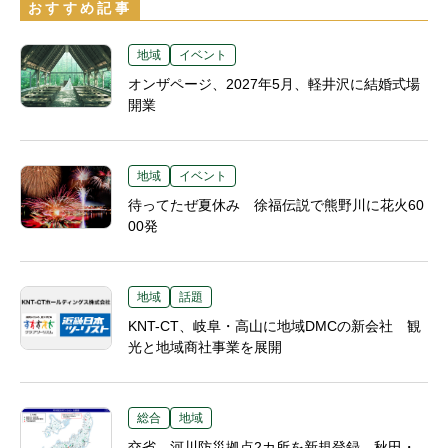
おすすめ記事
地域
イベント
オンザページ、2027年5月、軽井沢に結婚式場
開業
地域
イベント
待ってたぜ夏休み 徐福伝説で熊野川に花火60
00発
地域
話題
KNT-CT、岐阜・高山に地域DMCの新会社 観
光と地域商社事業を展開
総合
地域
交省、河川防災拠点2カ所を新規登録 秋田・