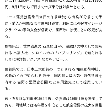
たは1万3200円、羽田－佐賀線が1万3200円または1万3860
円。8月1日から17日までの搭乗分は対象外となる。
ユース運賃は搭乗日当日の午前0時から出発20分前まで予
約・購入が可能な若年層向け運賃。利用にはANAマイレージ
クラブへの事前入会が必要で、座席数には便ごとの設定があ
る。
島根県は、世界遺産の 石見銀山 や、縁結びの神として知ら
れる 出雲大社、シロイルカの「バブルリング」で知られる
しまね海洋館アクアス などをアピール。
佐賀県では、日本三大稲荷の一つとされる 祐徳稲荷神社、
名物のイカで知られる 呼子、国内最大級の弥生時代遺跡を
有する 吉野ヶ里歴史公園 などを周遊先として提案してい
る。
萩・石見線は羽田発1日2往復、佐賀線は1日5往復を運航して
おり、両地域では若年層を中心とした航空需要の拡大を目指