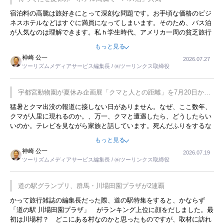
宿泊料の高騰は旅好きにとって深刻な問題です。お手頃な価格のビジ
ネスホテルなどはすぐに満員になってしまいます。そのため、バス泊
が人気なのは理解できます。私ｈ学生時代、アメリカ一周の貧乏旅行
をした時は、移動はグレイハウンドバスでした。夕方から夜の便を利
もっと見る
用してホテル代を浮かせていました。ただし、若いからできたことで
神崎 公一
2026.07.27
す。若い人が夜行バスで京都に行った、青森に行ったと聞くと、疲れ
ツーリズムメディアサービス編集長 / ㈱ツーリンクス取締役
が残らないのかなと思ってしまいます。
宇都宮動物園が夏休み企画展「クマと人との距離」を7月20日から
開催
猛暑とクマ出没の報道に接しない日がありません。なぜ、ここ数年、
クマが人里に現れるのか。、万一、クマと遭遇したら、どうしたらい
いのか。テレビを見ながら家族と話しています。死んだふりをするな
んてことは、冗談でもいえません。そんな中で、この企画展はタイム
もっと見る
リーですね。
神崎 公一
2026.07.19
ツーリズムメディアサービス編集長 / ㈱ツーリンクス取締役
道の駅グランプリ、群馬・川場田園プラザが2連覇
かって旅行雑誌の編集長だった際、道の駅特集をすると、かならず
「道の駅 川場田園プラザ」 がランキング上位に顔をだしました。最
初は川場村？ どこにある村なのかと思ったものですが、取材に訪れ