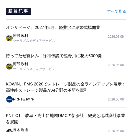
新着記事
すべて見る
オンザページ、2027年5月、軽井沢に結婚式場開業
阿部 政利
2026.08.09
ツーリズムメディアサービス
待ってたぜ夏休み 徐福伝説で熊野川に花火6000発
阿部 政利
2026.08.08
ツーリズムメディアサービス
KOWIN、FMS 2026でストレージ製品の全ラインアップを展示：
高性能ストレージ製品がAI分野の革新を牽引
PRNewswire
2026.08.08
KNT-CT、岐阜・高山に地域DMCの新会社 観光と地域商社事業
を展開
長木 利通
2026.08.08