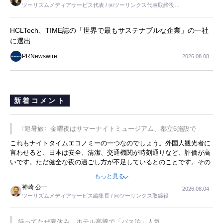
ツーリズムメディアサービス代表 / ㈱ツーリンクス代表取締役社
長
HCLTech、TIME誌の「世界で最もサステナブルな企業」の一社
に選出
PRNewswire
2026.08.08
新着コメント
〈避暑旅〉金曜夜はサマーナイトミュージアム、都立6施設で
これもナイトタイムエコノミーの一つなのでしょう。外国人観光者に
言わせると、日本は安全、清潔、交通機関が時刻通りなど、評価が高
いです。ただ健全な夜の過ごし方が不足しているとのことです。その
ような意味で、金曜夜にこのようなイベントが行われれば、日本人に
もっと見る
限らず外国人にとっても楽しみが増えるでしょうね。
神崎 公一
2026.08.04
ツーリズムメディアサービス編集長 / ㈱ツーリンクス取締役
待ってたぜ夏休み ホテル高騰で「バス泊」人気