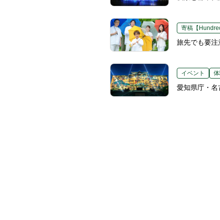
寄稿【Hundred
旅先でも要注
イベント
体
愛知県庁・名