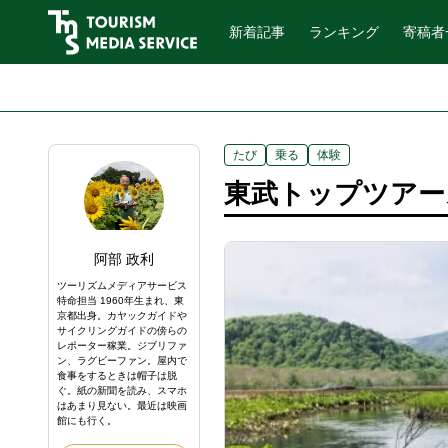
新着記事
ランキング
寄稿者
たび
乗る
体験
東武トップツアー
阿部 政利
ツーリズムメディアサービス
特命担当 1960年生まれ、東
京都出身。カヤックガイドや
サイクリングガイドの傍らの
レポーター稼業。ジブリファ
ン、ラグビーファン。屋内で
食事をするときは帽子は脱
ぐ。紙の新聞を読み、スマホ
はあまり見ない。最近は映画
館にも行く。