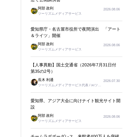
阿部 政利
2026.08.06
ツーリズムメディアサービス
愛知県庁・名古屋市役所で夜間演出 「アート
＆ライツ」開催
阿部 政利
2026.08.06
ツーリズムメディアサービス
【人事異動】国土交通省（2026年7月31日付
第35の2号）
長木 利通
2026.07.30
ツーリズムメディアサービス代表 / ㈱ツー
リンクス代表取締役社長
愛知県、アジア大会に向けナイト観光サイト開
設
阿部 政利
2026.08.06
ツーリズムメディアサービス
チームラボボーダレス、来館者400万人を突破