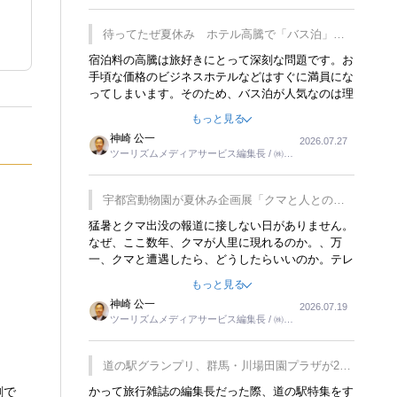
ーリンクス取締役
待ってたぜ夏休み ホテル高騰で「バス泊」人
気
宿泊料の高騰は旅好きにとって深刻な問題です。お
手頃な価格のビジネスホテルなどはすぐに満員にな
ってしまいます。そのため、バス泊が人気なのは理
解できます。私ｈ学生時代、アメリカ一周の貧乏旅
もっと見る
行をした時は、移動はグレイハウンドバスでした。
神崎 公一
2026.07.27
夕方から夜の便を利用してホテル代を浮かせていま
ツーリズムメディアサービス編集長 / ㈱ツ
した。ただし、若いからできたことです。若い人が
ーリンクス取締役
夜行バスで京都に行った、青森に行ったと聞くと、
疲れが残らないのかなと思ってしまいます。
宇都宮動物園が夏休み企画展「クマと人との距
離」を7月20日から開催
猛暑とクマ出没の報道に接しない日がありません。
なぜ、ここ数年、クマが人里に現れるのか。、万
一、クマと遭遇したら、どうしたらいいのか。テレ
ビを見ながら家族と話しています。死んだふりをす
もっと見る
るなんてことは、冗談でもいえません。そんな中
神崎 公一
2026.07.19
で、この企画展はタイムリーですね。
ツーリズムメディアサービス編集長 / ㈱ツ
ーリンクス取締役
道の駅グランプリ、群馬・川場田園プラザが2連
覇
創で
かって旅行雑誌の編集長だった際、道の駅特集をす