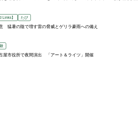
 Links】
たび
意 猛暑の陰で増す雷の脅威とゲリラ豪雨への備え
験
古屋市役所で夜間演出 「アート＆ライツ」開催