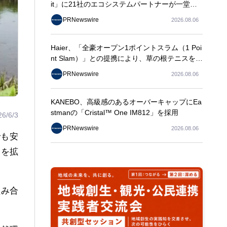
it」に21社のエコシステムパートナーが一堂に
会し、エンタープライズAIの大規模導入に関す
PRNewswire
2026.08.06
る実践的なガイダンスを共有
Haier、「全豪オープン1ポイントスラム（1 Poi
nt Slam）」との提携により、草の根テニスをグ
ランドスラムの舞台へ
PRNewswire
2026.08.06
KANEBO、高級感のあるオーバーキャップにEa
stmanの「Cristal™ One IM812」を採用
26/6/3
PRNewswire
2026.08.06
でも安
ンを拡
組み合