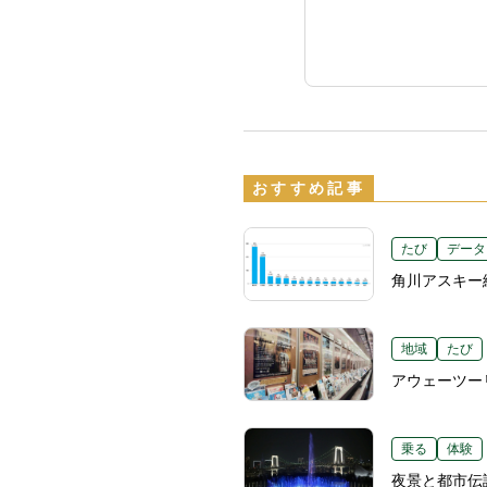
おすすめ記事
たび
データ
角川アスキー
地域
たび
アウェーツー
乗る
体験
夜景と都市伝