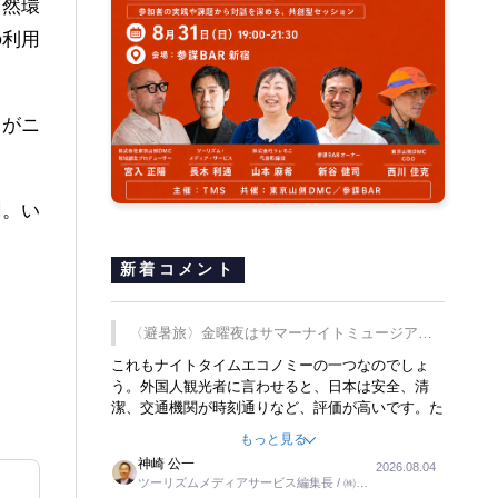
自然環
の利用
月がニ
。
円。い
新着コメント
〈避暑旅〉金曜夜はサマーナイトミュージア
ム、都立6施設で
これもナイトタイムエコノミーの一つなのでしょ
う。外国人観光者に言わせると、日本は安全、清
潔、交通機関が時刻通りなど、評価が高いです。た
だ健全な夜の過ごし方が不足しているとのことで
もっと見る
す。そのような意味で、金曜夜にこのようなイベン
神崎 公一
2026.08.04
トが行われれば、日本人に限らず外国人にとっても
ツーリズムメディアサービス編集長 / ㈱ツ
楽しみが増えるでしょうね。