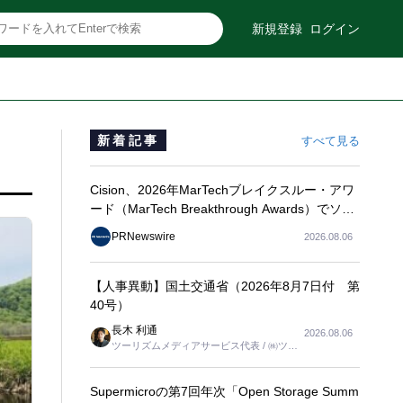
新規登録
ログイン
新着記事
すべて見る
Cision、2026年MarTechブレイクスルー・アワ
ード（MarTech Breakthrough Awards）でソー
シャルリスニング、プレスリリース配信、AEO
PRNewswire
2026.08.06
の3部門を受賞
【人事異動】国土交通省（2026年8月7日付 第
40号）
長木 利通
2026.08.06
ツーリズムメディアサービス代表 / ㈱ツー
リンクス代表取締役社長
Supermicroの第7回年次「Open Storage Summ