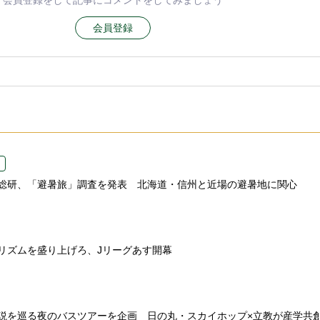
会員登録をして記事にコメントをしてみましょう
会員登録
総研、「避暑旅」調査を発表 北海道・信州と近場の避暑地に関心
リズムを盛り上げろ、Jリーグあす開幕
説を巡る夜のバスツアーを企画 日の丸・スカイホップ×立教が産学共