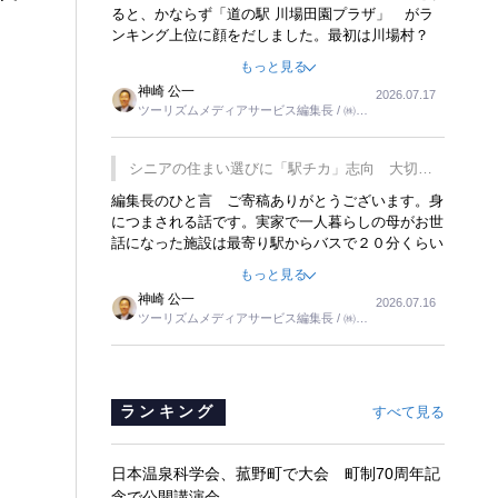
ると、かならず「道の駅 川場田園プラザ」 がラ
ンキング上位に顔をだしました。最初は川場村？
どこにある村なのかと思ったものですが、取材に訪
もっと見る
れ永井 彰一社長にインタビューしたら、興味深い
神崎 公一
2026.07.17
話が次々が飛び出しました。プレゼンも巧みで、今
ツーリズムメディアサービス編集長 / ㈱ツ
でも思い出すことが２つあります。一つは、従業員
ーリンクス取締役
に東京ディズニーランドを見学させ、サービス業、
接客業の何かを理解してもらっていることです。
シニアの住まい選びに「駅チカ」志向 大切な
もう一つは1800円もするプレミアムヨーグルトを
のは出かけたくなる暮らし
編集長のひと言 ご寄稿ありがとうございます。身
販売するにあたり、社内に懸念もあったそうです。
につまされる話です。実家で一人暮らしの母がお世
永井社長は、駐車場に都内ナンバーの高級外車が停
話になった施設は最寄り駅からバスで２０分くらい
まっていることに目をつけ、高級商品でも売れると
の立地でした。私の自宅からだと、１時間以上かか
確信したそうです。今回の記事を懐かしく読みまし
もっと見る
りました。母の住まいから近いという理由で、その
た。
神崎 公一
2026.07.16
施設を選択したのですが、私と妹にとっては、半日
ツーリズムメディアサービス編集長 / ㈱ツ
仕事ででした。シニアの住まい選びは、当人だけで
ーリンクス取締役
はなく、世話をする家族の足の便も考えない外池な
いと思いました。
ランキング
すべて見る
日本温泉科学会、菰野町で大会 町制70周年記
念で公開講演会