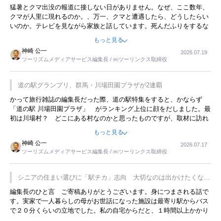
開催
猛暑とクマ出没の報道に接しない日がありません。なぜ、ここ数年、
クマが人里に現れるのか。、万一、クマと遭遇したら、どうしたらい
いのか。テレビを見ながら家族と話しています。死んだふりをするな
んてことは、冗談でもいえません。そんな中で、この企画展はタイム
もっと見る
リーですね。
神崎 公一
2026.07.19
ツーリズムメディアサービス編集長 / ㈱ツーリンクス取締役
道の駅グランプリ、群馬・川場田園プラザが2連覇
かって旅行雑誌の編集長だった際、道の駅特集をすると、かならず
「道の駅 川場田園プラザ」 がランキング上位に顔をだしました。最
初は川場村？ どこにある村なのかと思ったものですが、取材に訪れ
永井 彰一社長にインタビューしたら、興味深い話が次々が飛び出しま
もっと見る
した。プレゼンも巧みで、今でも思い出すことが２つあります。一つ
神崎 公一
2026.07.17
は、従業員に東京ディズニーランドを見学させ、サービス業、接客業
ツーリズムメディアサービス編集長 / ㈱ツーリンクス取締役
の何かを理解してもらっていることです。 もう一つは1800円もする
プレミアムヨーグルトを販売するにあたり、社内に懸念もあったそう
です。永井社長は、駐車場に都内ナンバーの高級外車が停まっている
シニアの住まい選びに「駅チカ」志向 大切なのは出かけたくなる
ことに目をつけ、高級商品でも売れると確信したそうです。今回の記
暮らし
編集長のひと言 ご寄稿ありがとうございます。身につまされる話で
事を懐かしく読みました。
す。実家で一人暮らしの母がお世話になった施設は最寄り駅からバス
で２０分くらいの立地でした。私の自宅からだと、１時間以上かかり
ました。母の住まいから近いという理由で、その施設を選択したので