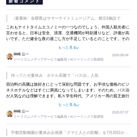
新着コメント
〈避暑旅〉金曜夜はサマーナイトミュージアム、都立6施設で
これもナイトタイムエコノミーの一つなのでしょう。外国人観光者に
言わせると、日本は安全、清潔、交通機関が時刻通りなど、評価が高
いです。ただ健全な夜の過ごし方が不足しているとのことです。その
ような意味で、金曜夜にこのようなイベントが行われれば、日本人に
もっと見る
限らず外国人にとっても楽しみが増えるでしょうね。
神崎 公一
2026.08.04
ツーリズムメディアサービス編集長 / ㈱ツーリンクス取締役
待ってたぜ夏休み ホテル高騰で「バス泊」人気
宿泊料の高騰は旅好きにとって深刻な問題です。お手頃な価格のビジ
ネスホテルなどはすぐに満員になってしまいます。そのため、バス泊
が人気なのは理解できます。私ｈ学生時代、アメリカ一周の貧乏旅行
をした時は、移動はグレイハウンドバスでした。夕方から夜の便を利
もっと見る
用してホテル代を浮かせていました。ただし、若いからできたことで
神崎 公一
2026.07.27
す。若い人が夜行バスで京都に行った、青森に行ったと聞くと、疲れ
ツーリズムメディアサービス編集長 / ㈱ツーリンクス取締役
が残らないのかなと思ってしまいます。
宇都宮動物園が夏休み企画展「クマと人との距離」を7月20日から