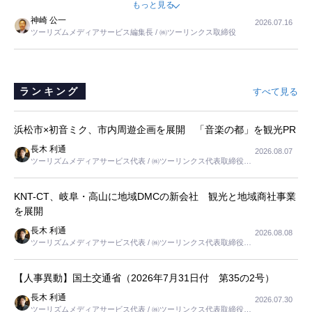
もっと見る
すが、私と妹にとっては、半日仕事ででした。シニアの住まい選び
神崎 公一
2026.07.16
は、当人だけではなく、世話をする家族の足の便も考えない外池ない
ツーリズムメディアサービス編集長 / ㈱ツーリンクス取締役
と思いました。
ランキング
すべて見る
浜松市×初音ミク、市内周遊企画を展開 「音楽の都」を観光PR
長木 利通
2026.08.07
ツーリズムメディアサービス代表 / ㈱ツーリンクス代表取締役社
長
KNT-CT、岐阜・高山に地域DMCの新会社 観光と地域商社事業
を展開
長木 利通
2026.08.08
ツーリズムメディアサービス代表 / ㈱ツーリンクス代表取締役社
長
【人事異動】国土交通省（2026年7月31日付 第35の2号）
長木 利通
2026.07.30
ツーリズムメディアサービス代表 / ㈱ツーリンクス代表取締役社