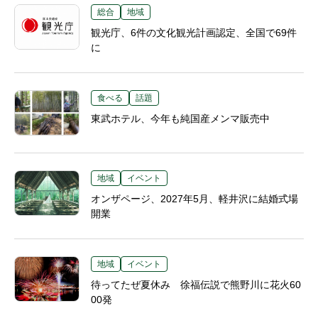
総合
地域
観光庁、6件の文化観光計画認定、全国で69件
に
食べる
話題
東武ホテル、今年も純国産メンマ販売中
地域
イベント
オンザページ、2027年5月、軽井沢に結婚式場
開業
地域
イベント
待ってたぜ夏休み 徐福伝説で熊野川に花火60
00発