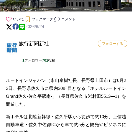
いいね
ブックマーク
コメント
2026/6/24
旅行新聞新社
フォローする
1
フォロワー
702
投稿
ルートインジャパン（永山泰樹社長、長野県上田市）は6月2
2日、長野県佐久市に県内30軒目となる「ホテルルートイン
Grand佐久-佐久平駅南-」（長野県佐久市岩村田5513―1）を
開業した。
新ホテルは北陸新幹線・佐久平駅から徒歩で約10分、上信越
自動車道・佐久中佐都ICから車で約5分と観光やビジネスに