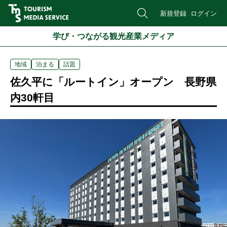
新規登録
ログイン
学び・つながる観光産業メディア
地域
泊まる
話題
佐久平に「ルートイン」オープン 長野県
内30軒目