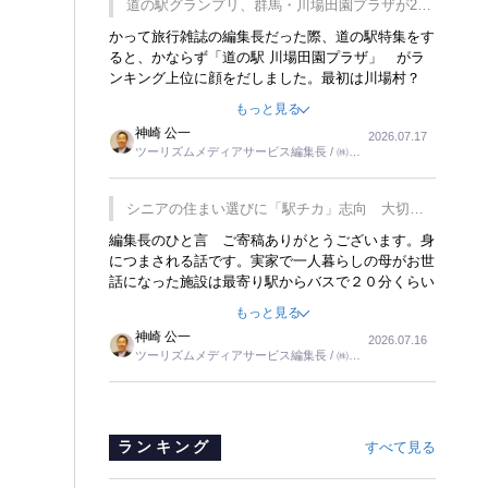
道の駅グランプリ、群馬・川場田園プラザが2連
覇
かって旅行雑誌の編集長だった際、道の駅特集をす
ると、かならず「道の駅 川場田園プラザ」 がラ
ンキング上位に顔をだしました。最初は川場村？
どこにある村なのかと思ったものですが、取材に訪
もっと見る
れ永井 彰一社長にインタビューしたら、興味深い
神崎 公一
2026.07.17
話が次々が飛び出しました。プレゼンも巧みで、今
ツーリズムメディアサービス編集長 / ㈱ツ
でも思い出すことが２つあります。一つは、従業員
ーリンクス取締役
に東京ディズニーランドを見学させ、サービス業、
接客業の何かを理解してもらっていることです。
シニアの住まい選びに「駅チカ」志向 大切な
もう一つは1800円もするプレミアムヨーグルトを
のは出かけたくなる暮らし
編集長のひと言 ご寄稿ありがとうございます。身
販売するにあたり、社内に懸念もあったそうです。
につまされる話です。実家で一人暮らしの母がお世
永井社長は、駐車場に都内ナンバーの高級外車が停
話になった施設は最寄り駅からバスで２０分くらい
まっていることに目をつけ、高級商品でも売れると
の立地でした。私の自宅からだと、１時間以上かか
確信したそうです。今回の記事を懐かしく読みまし
もっと見る
りました。母の住まいから近いという理由で、その
た。
神崎 公一
2026.07.16
施設を選択したのですが、私と妹にとっては、半日
ツーリズムメディアサービス編集長 / ㈱ツ
仕事ででした。シニアの住まい選びは、当人だけで
ーリンクス取締役
はなく、世話をする家族の足の便も考えない外池な
いと思いました。
ランキング
すべて見る