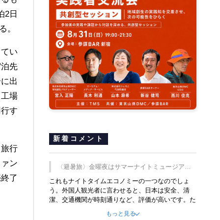
泊2日
なる。
ってい
宿泊先
分に出
、工場
同行す
新着コメント
。旅行
ファン
〈避暑旅〉金曜夜はサマーナイトミュージア
売終了
ム、都立6施設で
これもナイトタイムエコノミーの一つなのでしょ
う。外国人観光者に言わせると、日本は安全、清
潔、交通機関が時刻通りなど、評価が高いです。た
だ健全な夜の過ごし方が不足しているとのことで
もっと見る
す。そのような意味で、金曜夜にこのようなイベン