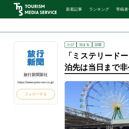
新着記事
ランキング
寄稿者
たび
泊まる
話題
「ミステリードー
泊先は当日まで非
旅行新聞新社
https://www.ryoko-net.co.jp/
フォローする