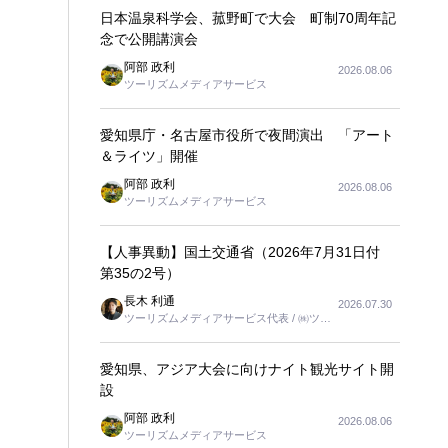
日本温泉科学会、菰野町で大会 町制70周年記
念で公開講演会
阿部 政利
2026.08.06
ツーリズムメディアサービス
愛知県庁・名古屋市役所で夜間演出 「アート
＆ライツ」開催
阿部 政利
2026.08.06
ツーリズムメディアサービス
【人事異動】国土交通省（2026年7月31日付
第35の2号）
長木 利通
2026.07.30
ツーリズムメディアサービス代表 / ㈱ツー
リンクス代表取締役社長
愛知県、アジア大会に向けナイト観光サイト開
設
阿部 政利
2026.08.06
ツーリズムメディアサービス