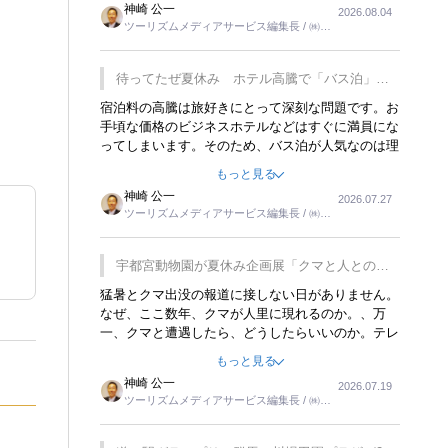
神崎 公一
2026.08.04
トが行われれば、日本人に限らず外国人にとっても
ツーリズムメディアサービス編集長 / ㈱ツ
楽しみが増えるでしょうね。
ーリンクス取締役
待ってたぜ夏休み ホテル高騰で「バス泊」人
気
宿泊料の高騰は旅好きにとって深刻な問題です。お
手頃な価格のビジネスホテルなどはすぐに満員にな
ってしまいます。そのため、バス泊が人気なのは理
解できます。私ｈ学生時代、アメリカ一周の貧乏旅
もっと見る
行をした時は、移動はグレイハウンドバスでした。
神崎 公一
2026.07.27
夕方から夜の便を利用してホテル代を浮かせていま
ツーリズムメディアサービス編集長 / ㈱ツ
した。ただし、若いからできたことです。若い人が
ーリンクス取締役
夜行バスで京都に行った、青森に行ったと聞くと、
疲れが残らないのかなと思ってしまいます。
宇都宮動物園が夏休み企画展「クマと人との距
離」を7月20日から開催
猛暑とクマ出没の報道に接しない日がありません。
なぜ、ここ数年、クマが人里に現れるのか。、万
一、クマと遭遇したら、どうしたらいいのか。テレ
ビを見ながら家族と話しています。死んだふりをす
もっと見る
るなんてことは、冗談でもいえません。そんな中
神崎 公一
2026.07.19
で、この企画展はタイムリーですね。
ツーリズムメディアサービス編集長 / ㈱ツ
ーリンクス取締役