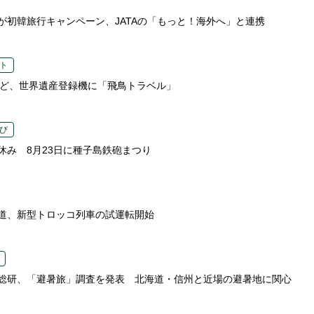
が初韓旅行キャンペーン、JATAの「もっと！海外へ」と連携
ト
など、世界遺産登録機に「飛鳥トラベル」
び
休み 8月23日に種子島鉄砲まつり
道、新型トロッコ列車の試運転開始
総研、「避暑旅」調査を発表 北海道・信州と近場の避暑地に関心