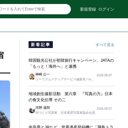
新規登録
ログイン
新着記事
すべて見る
宿
韓国観光公社が初韓旅行キャンペーン、JATAの
「もっと！海外へ」と連携
神崎 公一
2026.08.07
ツーリズムメディアサービス編集長 / ㈱ツ
ーリンクス取締役
地域創生撮影活動 第六章 『写真の力』日本
の食文化伝導 その二
河野 達郎
2026.08.07
街づくり写真家 日本風景写真家協会会員
奈良県とJRなど、世界遺産登録機に「飛鳥トラ