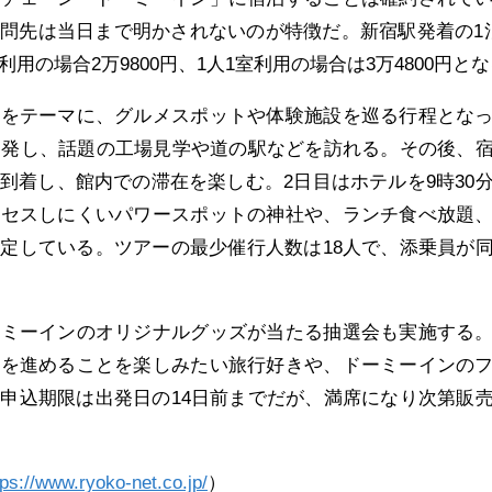
問先は当日まで明かされないのが特徴だ。新宿駅発着の1
用の場合2万9800円、1人1室利用の場合は3万4800円と
」をテーマに、グルメスポットや体験施設を巡る行程とな
出発し、話題の工場見学や道の駅などを訪れる。その後、
到着し、館内での滞在を楽しむ。2日目はホテルを9時30
クセスしにくいパワースポットの神社や、ランチ食べ放題
定している。ツアーの最少催行人数は18人で、添乗員が
ーミーインのオリジナルグッズが当たる抽選会も実施する
旅を進めることを楽しみたい旅行好きや、ドーミーインの
申込期限は出発日の14日前までだが、満席になり次第販
tps://www.ryoko-net.co.jp/
）