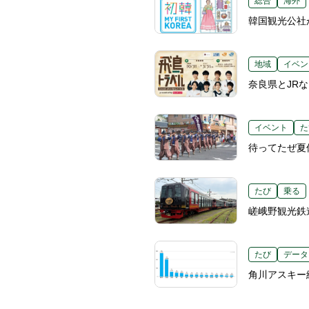
総合
海外
韓国観光公社
地域
イベン
奈良県とJR
イベント
た
待ってたぜ夏
たび
乗る
嵯峨野観光鉄
たび
データ
角川アスキー