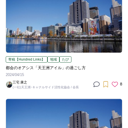
寄稿【Hundred Links】
地域
たび
都会のオアシス「天王洲アイル」の過ごし方
2024/04/15
三宅 康之
8
(一社)天王洲･キャナルサイド活性化協会 / 会長