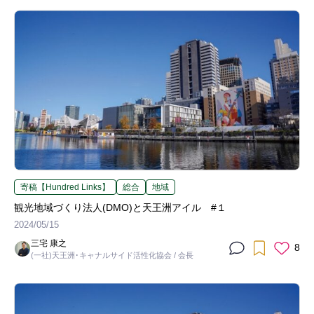
寄稿【Hundred Links】
総合
地域
観光地域づくり法人(DMO)と天王洲アイル #１
2024/05/15
三宅 康之
8
(一社)天王洲･キャナルサイド活性化協会 / 会長