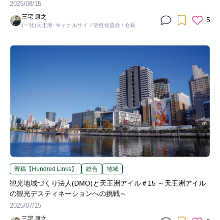
2025/08/15
三宅 康之
5
(一社)天王洲･キャナルサイド活性化協会 / 会長
寄稿【Hundred Links】
総合
地域
観光地域づくり法人(DMO)と天王洲アイル＃15 ～天王洲アイル
の観光デスティネーションへの挑戦～
2025/07/15
三宅 康之