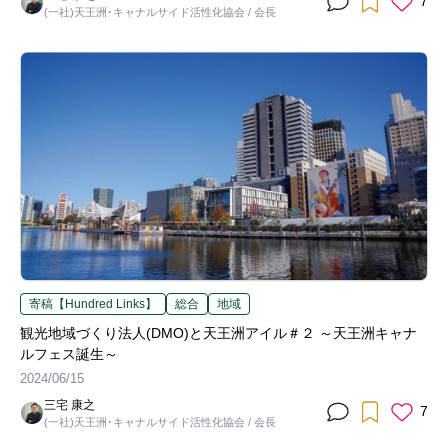
7
(一社)天王洲･キャナルサイド活性化協会 / 会長
寄稿【Hundred Links】
総合
地域
観光地域づくり法人(DMO)と天王洲アイル＃２ ～天王洲キャナ
ルフェス誕生～
2024/06/15
三宅 康之
7
(一社)天王洲･キャナルサイド活性化協会 / 会長