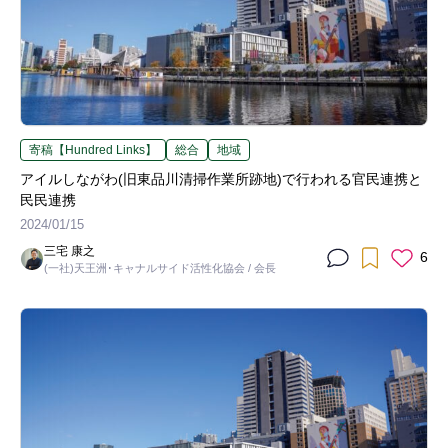
寄稿【Hundred Links】
総合
地域
アイルしながわ(旧東品川清掃作業所跡地)で行われる官民連携と
民民連携
2024/01/15
三宅 康之
6
(一社)天王洲･キャナルサイド活性化協会 / 会長