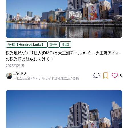
寄稿【Hundred Links】
総合
地域
観光地域づくり法人(DMO)と天王洲アイル＃10 ～天王洲アイル
の観光商品組成に向けて～
2025/02/15
三宅 康之
6
(一社)天王洲･キャナルサイド活性化協会 / 会長