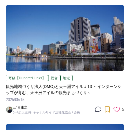
寄稿【Hundred Links】
総合
地域
観光地域づくり法人(DMO)と天王洲アイル＃13 ～インターンシ
ップが育む、天王洲アイルの観光まちづくり～
2025/05/15
三宅 康之
5
(一社)天王洲･キャナルサイド活性化協会 / 会長