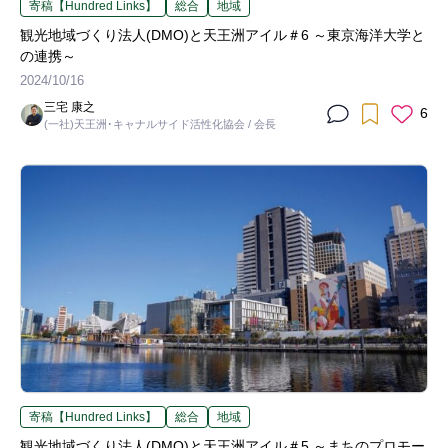
寄稿【Hundred Links】
総合
地域
観光地域づくり法人(DMO)と天王洲アイル＃6 ～東京海洋大学と
の連携～
2024/10/16
三宅 康之
6
(一社)天王洲･キャナルサイド活性化協会 / 会長
寄稿【Hundred Links】
総合
地域
観光地域づくり法人(DMO)と天王洲アイル＃5 ～まちのプロモー