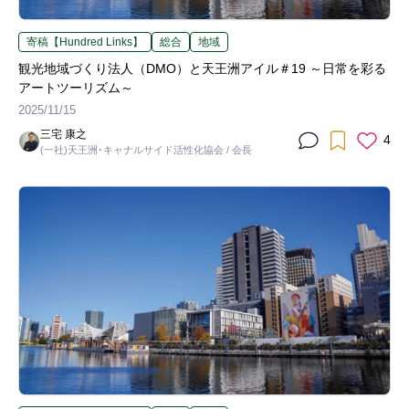
寄稿【Hundred Links】
総合
地域
観光地域づくり法人（DMO）と天王洲アイル＃19 ～日常を彩る
アートツーリズム～
2025/11/15
三宅 康之
4
(一社)天王洲･キャナルサイド活性化協会 / 会長