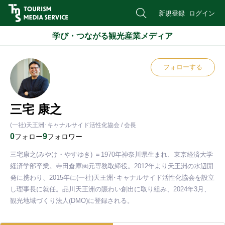
新規登録
ログイン
学び・つながる観光産業メディア
フォローする
三宅 康之
(一社)天王洲･キャナルサイド活性化協会 / 会長
0
9
フォロー
フォロワー
三宅康之(みやけ・やすゆき) ＝1970年神奈川県生まれ、東京経済大学
経済学部卒業。寺田倉庫㈱元専務取締役。2012年より天王洲の水辺開
発に携わり、2015年に(一社)天王洲･キャナルサイド活性化協会を設立
し理事長に就任。品川天王洲の賑わい創出に取り組み、2024年3月、
観光地域づくり法人(DMO)に登録される。