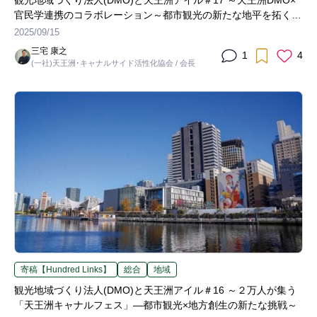
官民学連携のコラボレーション～都市観光の新たな地平を拓く挑
戦
2025/09/15
三宅 康之
1
4
(一社)天王洲･キャナルサイド活性化協会 / 会長
寄稿【Hundred Links】
総合
地域
観光地域づくり法人(DMO)と天王洲アイル＃16 ～２万人が集う
「天王洲キャナルフェス」―都市観光×地方創生の新たな挑戦～