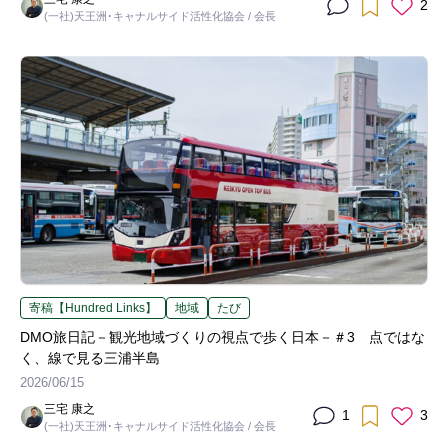
2
(一社)天王洲･キャナルサイド活性化協会 / 会長
寄稿【Hundred Links】
地域
たび
DMO旅日記－観光地域づくりの視点で歩く日本－＃3 点ではな
く、線で見る三浦半島
2026/06/15
三宅 康之
1
3
(一社)天王洲･キャナルサイド活性化協会 / 会長