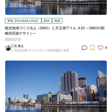
寄稿【Hundred Links】
総合
地域
観光地域づくり法人（DMO）と天王洲アイル ＃20 ～DMOの戦
略的回遊デザイン～
2025/12/15
三宅 康之
4
(一社)天王洲･キャナルサイド活性化協会 / 会長