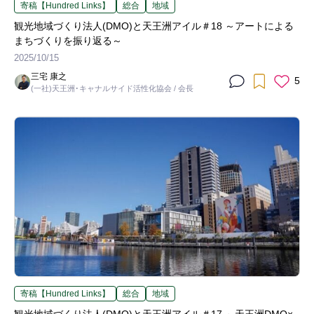
寄稿【Hundred Links】
総合
地域
観光地域づくり法人(DMO)と天王洲アイル＃18 ～アートによる
まちづくりを振り返る～
2025/10/15
三宅 康之
5
(一社)天王洲･キャナルサイド活性化協会 / 会長
寄稿【Hundred Links】
総合
地域
観光地域づくり法人(DMO)と天王洲アイル＃17 ～天王洲DMO×