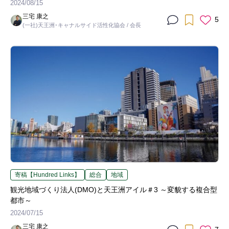
2024/08/15
三宅 康之
5
(一社)天王洲･キャナルサイド活性化協会 / 会長
寄稿【Hundred Links】
総合
地域
観光地域づくり法人(DMO)と天王洲アイル＃3 ～変貌する複合型
都市～
2024/07/15
三宅 康之