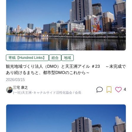
寄稿【Hundred Links】
総合
地域
観光地域づくり法人（DMO）と天王洲アイル ＃23 ～未完成で
あり続けるまちと、都市型DMOのこれから～
2026/03/15
三宅 康之
4
(一社)天王洲･キャナルサイド活性化協会 / 会長