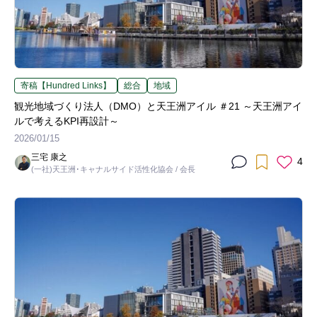
寄稿【Hundred Links】
総合
地域
観光地域づくり法人（DMO）と天王洲アイル ＃21 ～天王洲アイ
ルで考えるKPI再設計～
2026/01/15
三宅 康之
4
(一社)天王洲･キャナルサイド活性化協会 / 会長