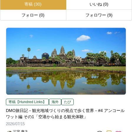
寄稿
(30)
いいね
(0)
フォロー
(0)
フォロワー
(9)
寄稿【Hundred Links】
海外
たび
DMO旅日記－観光地域づくりの視点で歩く世界－#4 アンコール
ワット編 その1「空港から始まる観光体験」
2026/07/15
三宅 康之