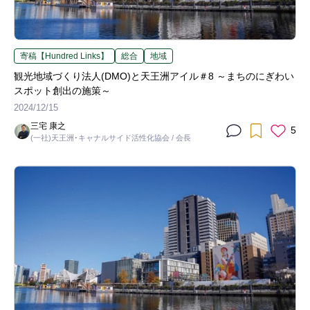
寄稿【Hundred Links】
総合
地域
観光地域づくり法人(DMO)と天王洲アイル＃8 ～まちのにぎわい
スポット創出の施策～
2024/12/15
三宅 康之
5
(一社)天王洲･キャナルサイド活性化協会 / 会長