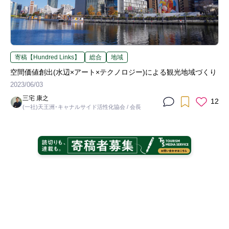
寄稿【Hundred Links】
総合
地域
空間価値創出(水辺×アート×テクノロジー)による観光地域づくり
2023/06/03
三宅 康之
12
(一社)天王洲･キャナルサイド活性化協会 / 会長