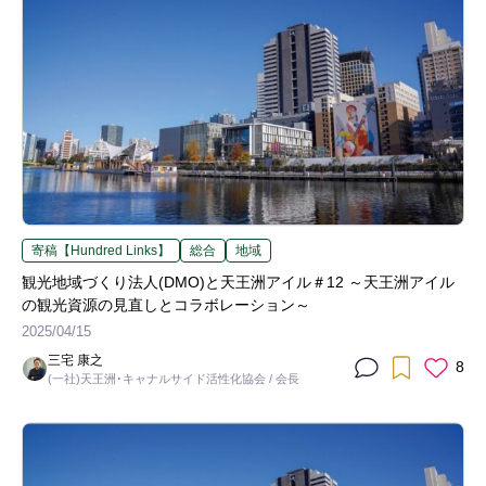
寄稿【Hundred Links】
総合
地域
観光地域づくり法人(DMO)と天王洲アイル＃12 ～天王洲アイル
の観光資源の見直しとコラボレーション～
2025/04/15
三宅 康之
8
(一社)天王洲･キャナルサイド活性化協会 / 会長