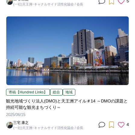
5
(一社)天王洲･キャナルサイド活性化協会 / 会長
寄稿【Hundred Links】
総合
地域
観光地域づくり法人(DMO)と天王洲アイル＃14 ～DMOの課題と
持続可能な観光まちづくり～
2025/06/15
三宅 康之
4
(一社)天王洲･キャナルサイド活性化協会 / 会長