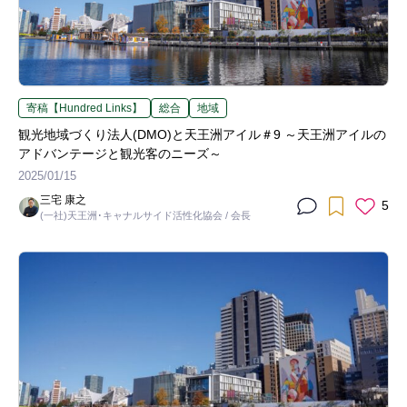
寄稿【Hundred Links】
総合
地域
観光地域づくり法人(DMO)と天王洲アイル＃9 ～天王洲アイルの
アドバンテージと観光客のニーズ～
2025/01/15
三宅 康之
5
(一社)天王洲･キャナルサイド活性化協会 / 会長