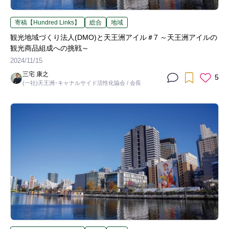
寄稿【Hundred Links】
総合
地域
観光地域づくり法人(DMO)と天王洲アイル＃7 ～天王洲アイルの
観光商品組成への挑戦～
2024/11/15
三宅 康之
5
(一社)天王洲･キャナルサイド活性化協会 / 会長