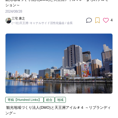
ション～
2024/08/28
三宅 康之
4
(一社)天王洲･キャナルサイド活性化協会 / 会長
寄稿【Hundred Links】
総合
地域
観光地域づくり法人(DMO)と天王洲アイル＃４ ～リブランディ
ング～