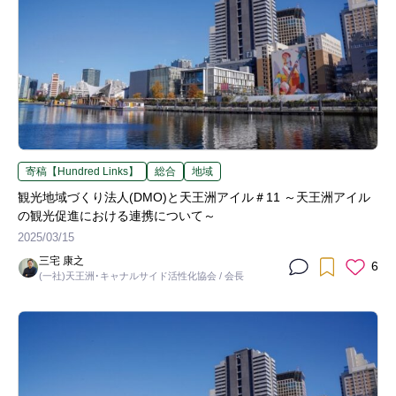
寄稿【Hundred Links】
総合
地域
観光地域づくり法人(DMO)と天王洲アイル＃11 ～天王洲アイル
の観光促進における連携について～
2025/03/15
三宅 康之
6
(一社)天王洲･キャナルサイド活性化協会 / 会長