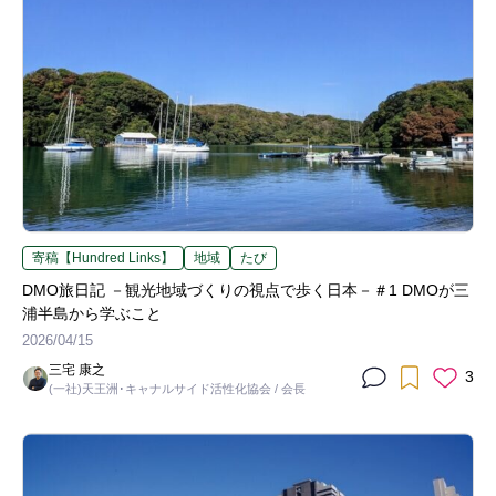
寄稿【Hundred Links】
地域
たび
DMO旅日記 －観光地域づくりの視点で歩く日本－＃1 DMOが三
浦半島から学ぶこと
2026/04/15
三宅 康之
3
(一社)天王洲･キャナルサイド活性化協会 / 会長