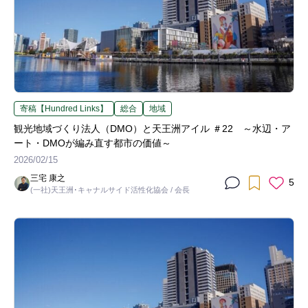
寄稿【Hundred Links】
総合
地域
観光地域づくり法人（DMO）と天王洲アイル ＃22 ～水辺・ア
ート・DMOが編み直す都市の価値～
2026/02/15
三宅 康之
5
(一社)天王洲･キャナルサイド活性化協会 / 会長