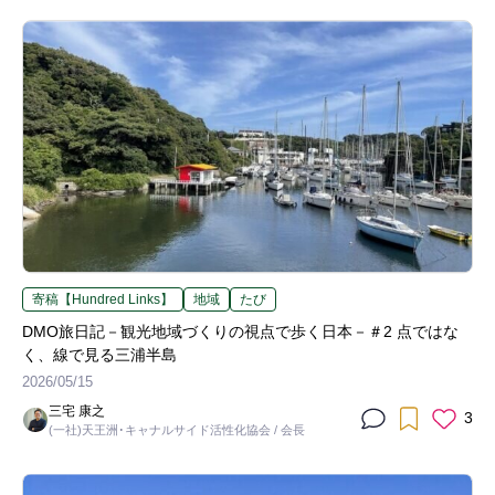
寄稿【Hundred Links】
地域
たび
DMO旅日記－観光地域づくりの視点で歩く日本－＃2 点ではな
く、線で見る三浦半島
2026/05/15
三宅 康之
3
(一社)天王洲･キャナルサイド活性化協会 / 会長