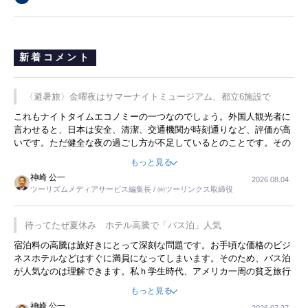
新着コメント
〈避暑旅〉金曜夜はサマーナイトミュージアム、都立6施設で
これもナイトタイムエコノミーの一つなのでしょう。外国人観光者に
言わせると、日本は安全、清潔、交通機関が時刻通りなど、評価が高
いです。ただ健全な夜の過ごし方が不足しているとのことです。その
ような意味で、金曜夜にこのようなイベントが行われれば、日本人に
もっと見る
限らず外国人にとっても楽しみが増えるでしょうね。
神崎 公一
2026.08.04
ツーリズムメディアサービス編集長 / ㈱ツーリンクス取締役
待ってたぜ夏休み ホテル高騰で「バス泊」人気
宿泊料の高騰は旅好きにとって深刻な問題です。お手頃な価格のビジ
ネスホテルなどはすぐに満員になってしまいます。そのため、バス泊
が人気なのは理解できます。私ｈ学生時代、アメリカ一周の貧乏旅行
をした時は、移動はグレイハウンドバスでした。夕方から夜の便を利
もっと見る
用してホテル代を浮かせていました。ただし、若いからできたことで
神崎 公一
2026.07.27