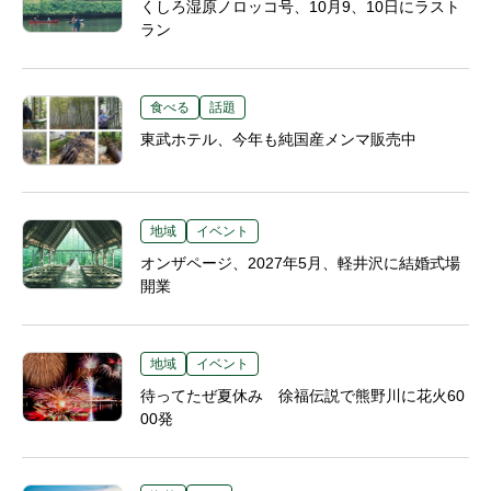
くしろ湿原ノロッコ号、10月9、10日にラスト
ラン
食べる
話題
東武ホテル、今年も純国産メンマ販売中
地域
イベント
オンザページ、2027年5月、軽井沢に結婚式場
開業
地域
イベント
待ってたぜ夏休み 徐福伝説で熊野川に花火60
00発