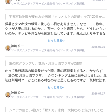
す。若い人が夜行バスで京都に行った、青森に行ったと聞くと、疲れ
ツーリズムメディアサービス編集長 / ㈱ツーリンクス取締役
が残らないのかなと思ってしまいます。
宇都宮動物園が夏休み企画展「クマと人との距離」を7月20日から
開催
猛暑とクマ出没の報道に接しない日がありません。なぜ、ここ数年、
クマが人里に現れるのか。、万一、クマと遭遇したら、どうしたらい
いのか。テレビを見ながら家族と話しています。死んだふりをするな
んてことは、冗談でもいえません。そんな中で、この企画展はタイム
もっと見る
リーですね。
神崎 公一
2026.07.19
ツーリズムメディアサービス編集長 / ㈱ツーリンクス取締役
道の駅グランプリ、群馬・川場田園プラザが2連覇
かって旅行雑誌の編集長だった際、道の駅特集をすると、かならず
「道の駅 川場田園プラザ」 がランキング上位に顔をだしました。最
初は川場村？ どこにある村なのかと思ったものですが、取材に訪れ
永井 彰一社長にインタビューしたら、興味深い話が次々が飛び出しま
もっと見る
した。プレゼンも巧みで、今でも思い出すことが２つあります。一つ
神崎 公一
2026.07.17
は、従業員に東京ディズニーランドを見学させ、サービス業、接客業
ツーリズムメディアサービス編集長 / ㈱ツーリンクス取締役
の何かを理解してもらっていることです。 もう一つは1800円もする
プレミアムヨーグルトを販売するにあたり、社内に懸念もあったそう
です。永井社長は、駐車場に都内ナンバーの高級外車が停まっている
シニアの住まい選びに「駅チカ」志向 大切なのは出かけたくなる