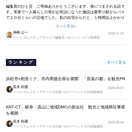
ことに目をつけ、高級商品でも売れると確信したそうです。今回の記
暮らし
編集長のひと言 ご寄稿ありがとうございます。身につまされる話で
事を懐かしく読みました。
す。実家で一人暮らしの母がお世話になった施設は最寄り駅からバス
で２０分くらいの立地でした。私の自宅からだと、１時間以上かかり
ました。母の住まいから近いという理由で、その施設を選択したので
もっと見る
すが、私と妹にとっては、半日仕事ででした。シニアの住まい選び
神崎 公一
2026.07.16
は、当人だけではなく、世話をする家族の足の便も考えない外池ない
ツーリズムメディアサービス編集長 / ㈱ツーリンクス取締役
と思いました。
ランキング
すべて見る
浜松市×初音ミク、市内周遊企画を展開 「音楽の都」を観光PR
長木 利通
2026.08.07
ツーリズムメディアサービス代表 / ㈱ツーリンクス代表取締役社
長
KNT-CT、岐阜・高山に地域DMCの新会社 観光と地域商社事業
を展開
長木 利通
2026.08.08
ツーリズムメディアサービス代表 / ㈱ツーリンクス代表取締役社
長