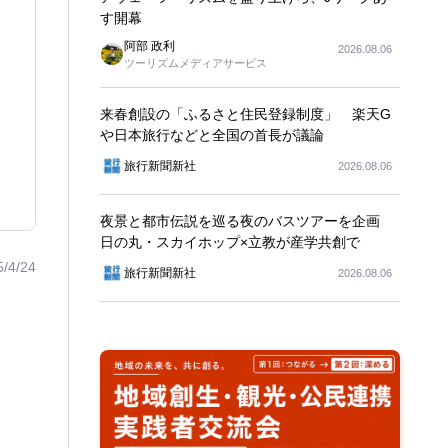
す開幕
阿部 政利
2026.08.06
ツーリズムメディアサービス
来春創設の「ふるさと住民登録制度」 楽天G
や日本旅行などと全国の首長が議論
旅行新聞新社
2026.08.06
夜景と都市伝説を巡る夜のバスツアーを企画
日の丸・スカイホップ×立教が産学共創で
5/4/24
旅行新聞新社
2026.08.06