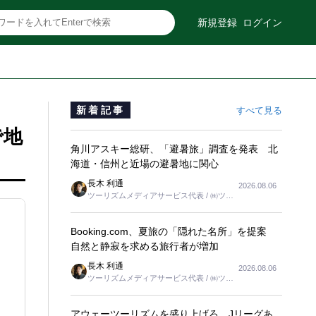
新規登録
ログイン
新着記事
すべて見る
で地
角川アスキー総研、「避暑旅」調査を発表 北
海道・信州と近場の避暑地に関心
長木 利通
2026.08.06
ツーリズムメディアサービス代表 / ㈱ツー
リンクス代表取締役社長
Booking.com、夏旅の「隠れた名所」を提案
自然と静寂を求める旅行者が増加
長木 利通
2026.08.06
ツーリズムメディアサービス代表 / ㈱ツー
リンクス代表取締役社長
アウェーツーリズムを盛り上げろ、Jリーグあ