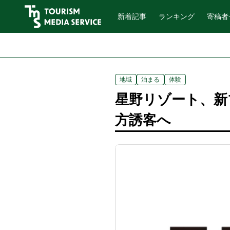
新着記事
ランキング
寄稿者
地域
泊まる
体験
星野リゾート、新
方誘客へ