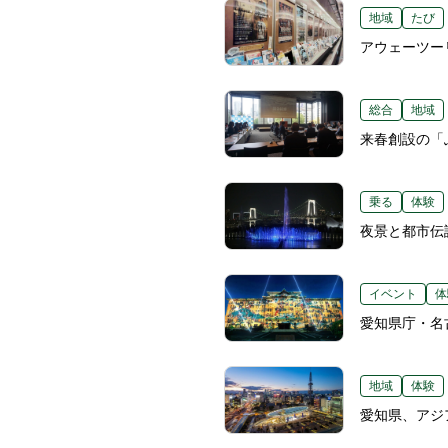
地域
たび
アウェーツー
総合
地域
来春創設の「
乗る
体験
夜景と都市伝
イベント
体
愛知県庁・名
地域
体験
愛知県、アジ