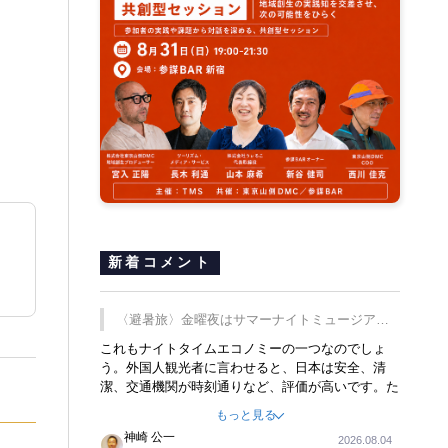
新着コメント
〈避暑旅〉金曜夜はサマーナイトミュージア
ム、都立6施設で
これもナイトタイムエコノミーの一つなのでしょ
う。外国人観光者に言わせると、日本は安全、清
潔、交通機関が時刻通りなど、評価が高いです。た
だ健全な夜の過ごし方が不足しているとのことで
もっと見る
す。そのような意味で、金曜夜にこのようなイベン
神崎 公一
2026.08.04
トが行われれば、日本人に限らず外国人にとっても