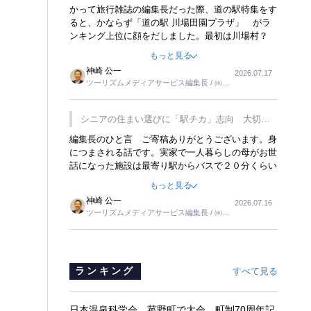
覇
かって旅行雑誌の編集長だった際、道の駅特集をす
ると、かならず「道の駅 川場田園プラザ」 がラ
ンキング上位に顔をだしました。最初は川場村？
どこにある村なのかと思ったものですが、取材に訪
もっと見る
れ永井 彰一社長にインタビューしたら、興味深い
神崎 公一
2026.07.17
話が次々が飛び出しました。プレゼンも巧みで、今
ツーリズムメディアサービス編集長 / ㈱ツ
でも思い出すことが２つあります。一つは、従業員
ーリンクス取締役
に東京ディズニーランドを見学させ、サービス業、
接客業の何かを理解してもらっていることです。
シニアの住まい選びに「駅チカ」志向 大切な
もう一つは1800円もするプレミアムヨーグルトを
のは出かけたくなる暮らし
編集長のひと言 ご寄稿ありがとうございます。身
販売するにあたり、社内に懸念もあったそうです。
につまされる話です。実家で一人暮らしの母がお世
永井社長は、駐車場に都内ナンバーの高級外車が停
話になった施設は最寄り駅からバスで２０分くらい
まっていることに目をつけ、高級商品でも売れると
の立地でした。私の自宅からだと、１時間以上かか
確信したそうです。今回の記事を懐かしく読みまし
もっと見る
りました。母の住まいから近いという理由で、その
た。
神崎 公一
2026.07.16
施設を選択したのですが、私と妹にとっては、半日
ツーリズムメディアサービス編集長 / ㈱ツ
仕事ででした。シニアの住まい選びは、当人だけで
ーリンクス取締役
はなく、世話をする家族の足の便も考えない外池な
いと思いました。
ランキング
すべて見る
日本温泉科学会、菰野町で大会 町制70周年記