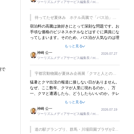
ツーリズムメディアサービス編集長 / ㈱ツ
楽しみが増えるでしょうね。
ーリンクス取締役
待ってたぜ夏休み ホテル高騰で「バス泊」人
気
宿泊料の高騰は旅好きにとって深刻な問題です。お
手頃な価格のビジネスホテルなどはすぐに満員にな
ってしまいます。そのため、バス泊が人気なのは理
解できます。私ｈ学生時代、アメリカ一周の貧乏旅
もっと見る
行をした時は、移動はグレイハウンドバスでした。
神崎 公一
2026.07.27
夕方から夜の便を利用してホテル代を浮かせていま
ツーリズムメディアサービス編集長 / ㈱ツ
した。ただし、若いからできたことです。若い人が
ーリンクス取締役
夜行バスで京都に行った、青森に行ったと聞くと、
創で
疲れが残らないのかなと思ってしまいます。
宇都宮動物園が夏休み企画展「クマと人との距
離」を7月20日から開催
猛暑とクマ出没の報道に接しない日がありません。
なぜ、ここ数年、クマが人里に現れるのか。、万
一、クマと遭遇したら、どうしたらいいのか。テレ
ビを見ながら家族と話しています。死んだふりをす
もっと見る
るなんてことは、冗談でもいえません。そんな中
神崎 公一
2026.07.19
で、この企画展はタイムリーですね。
ツーリズムメディアサービス編集長 / ㈱ツ
ーリンクス取締役
道の駅グランプリ、群馬・川場田園プラザが2連