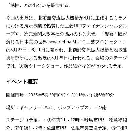
〝感性〟との出会いを提供する。
今回の出展は、北前船交流拡大機構が4月に主催するミラノ
における展示事業で協賛した三菱UFJファイナンシャルグル
ープや、読売新聞大阪本社の協力のもと実現。「饗宴！匠が
演じる日本美の世界 powered by MUFG工芸プロジェクト」
は5月27日～6月1日に開かれ、北前船交流拡大機構と地域連
携研究所による出展は5月29日に行われる。会場のステージ
では、実演やトークショー、作品紹介などが行われる予定。
イベント概要
開催日時：2025年5月29日(木) 午前11時～午後6時30分
場所：ギャラリーEAST、ポップアップステージ南
ステージ（予定）：①午前11～12時：輪島市PR 輪島塗紹
介、②午後1～2時：佐渡市PR 佐渡市長登壇予定、③午後3