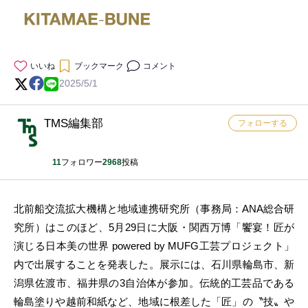
いいね
ブックマーク
コメント
2025/5/1
TMS編集部
フォローする
11
フォロワー
2968
投稿
北前船交流拡大機構と地域連携研究所（事務局：ANA総合研
究所）はこのほど、5月29日に大阪・関西万博「饗宴！匠が
演じる日本美の世界 powered by MUFG工芸プロジェクト」
内で出展することを発表した。展示には、石川県輪島市、新
潟県佐渡市、福井県の3自治体が参加。伝統的工芸品である
輪島塗りや越前和紙など、地域に根差した「匠」の〝技〟や