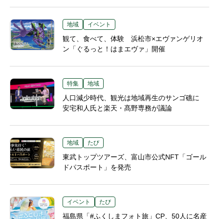
地域
イベント
観て、食べて、体験 浜松市×エヴァンゲリオ
ン「ぐるっと！はまエヴァ」開催
特集
地域
人口減少時代、観光は地域再生のサンゴ礁に
安宅和人氏と楽天・髙野専務が議論
地域
たび
東武トップツアーズ、富山市公式NFT「ゴール
ドパスポート」を発売
イベント
たび
福島県「#ふくしまフォト旅」CP、50人に名産