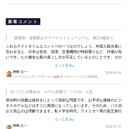
長
新着コメント
〈避暑旅〉金曜夜はサマーナイトミュージアム、都立6施設で
これもナイトタイムエコノミーの一つなのでしょう。外国人観光者に
言わせると、日本は安全、清潔、交通機関が時刻通りなど、評価が高
いです。ただ健全な夜の過ごし方が不足しているとのことです。その
ような意味で、金曜夜にこのようなイベントが行われれば、日本人に
もっと見る
限らず外国人にとっても楽しみが増えるでしょうね。
神崎 公一
2026.08.04
ツーリズムメディアサービス編集長 / ㈱ツーリンクス取締役
待ってたぜ夏休み ホテル高騰で「バス泊」人気
宿泊料の高騰は旅好きにとって深刻な問題です。お手頃な価格のビジ
ネスホテルなどはすぐに満員になってしまいます。そのため、バス泊
が人気なのは理解できます。私ｈ学生時代、アメリカ一周の貧乏旅行
をした時は、移動はグレイハウンドバスでした。夕方から夜の便を利
もっと見る
用してホテル代を浮かせていました。ただし、若いからできたことで
神崎 公一
2026.07.27
す。若い人が夜行バスで京都に行った、青森に行ったと聞くと、疲れ