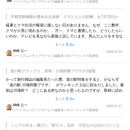
ツーリズムメディアサービス編集長 / ㈱ツーリンクス取締役
が残らないのかなと思ってしまいます。
宇都宮動物園が夏休み企画展「クマと人との距離」を7月20日から
開催
猛暑とクマ出没の報道に接しない日がありません。なぜ、ここ数年、
クマが人里に現れるのか。、万一、クマと遭遇したら、どうしたらい
いのか。テレビを見ながら家族と話しています。死んだふりをするな
んてことは、冗談でもいえません。そんな中で、この企画展はタイム
もっと見る
リーですね。
神崎 公一
2026.07.19
ツーリズムメディアサービス編集長 / ㈱ツーリンクス取締役
道の駅グランプリ、群馬・川場田園プラザが2連覇
かって旅行雑誌の編集長だった際、道の駅特集をすると、かならず
「道の駅 川場田園プラザ」 がランキング上位に顔をだしました。最
初は川場村？ どこにある村なのかと思ったものですが、取材に訪れ
永井 彰一社長にインタビューしたら、興味深い話が次々が飛び出しま
もっと見る
した。プレゼンも巧みで、今でも思い出すことが２つあります。一つ
神崎 公一
2026.07.17
は、従業員に東京ディズニーランドを見学させ、サービス業、接客業
ツーリズムメディアサービス編集長 / ㈱ツーリンクス取締役
の何かを理解してもらっていることです。 もう一つは1800円もする
プレミアムヨーグルトを販売するにあたり、社内に懸念もあったそう
です。永井社長は、駐車場に都内ナンバーの高級外車が停まっている
シニアの住まい選びに「駅チカ」志向 大切なのは出かけたくなる
ことに目をつけ、高級商品でも売れると確信したそうです。今回の記