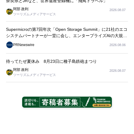
奈良県とJRなど、世界遺産登録機に「飛鳥トラベル」
阿部 政利
2026.08.07
ツーリズムメディアサービス
Supermicroの第7回年次「Open Storage Summit」に21社のエコ
システムパートナーが一堂に会し、エンタープライズAIの大規模
導入に関する実践的なガイダンスを共有
PRNewswire
2026.08.06
待ってたぜ夏休み 8月23日に種子島鉄砲まつり
阿部 政利
2026.08.07
ツーリズムメディアサービス