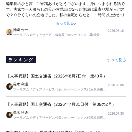
暮らし
編集長のひと言 ご寄稿ありがとうございます。身につまされる話で
事を懐かしく読みました。
す。実家で一人暮らしの母がお世話になった施設は最寄り駅からバス
で２０分くらいの立地でした。私の自宅からだと、１時間以上かかり
ました。母の住まいから近いという理由で、その施設を選択したので
もっと見る
すが、私と妹にとっては、半日仕事ででした。シニアの住まい選び
神崎 公一
2026.07.16
は、当人だけではなく、世話をする家族の足の便も考えない外池ない
ツーリズムメディアサービス編集長 / ㈱ツーリンクス取締役
と思いました。
ランキング
すべて見る
【人事異動】国土交通省（2026年8月7日付 第40号）
長木 利通
2026.08.06
ツーリズムメディアサービス代表 / ㈱ツーリンクス代表取締役社
長
【人事異動】国土交通省（2026年7月31日付 第35の2号）
長木 利通
2026.07.30
ツーリズムメディアサービス代表 / ㈱ツーリンクス代表取締役社
長