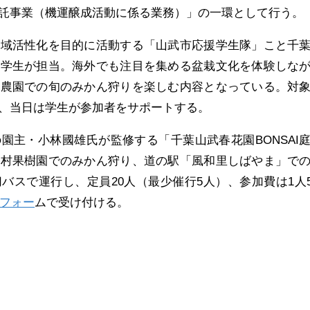
託事業（機運醸成活動に係る業務）」の一環として行う。
地域活性化を目的に活動する「山武市応援学生隊」こと千
の学生が担当。海外でも注目を集める盆栽文化を体験しな
元農園での旬のみかん狩りを楽しむ内容となっている。対
、当日は学生が参加者をサポートする。
園主・小林國雄氏が監修する「千葉山武春花園BONSAI
木村果樹園でのみかん狩り、道の駅「風和里しばやま」で
スで運行し、定員20人（最少催行5人）、参加費は1人5,
フォー
ムで受け付ける。