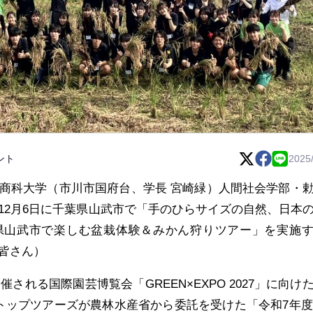
ント
2025
商科大学（市川市国府台、学長 宮崎緑）人間社会学部・
12月6日に千葉県山武市で「手のひらサイズの自然、日本
県山武市で楽しむ盆栽体験＆みかん狩りツアー」を実施
皆さん）
催される国際園芸博覧会「GREEN×EXPO 2027」に向け
トップツアーズが農林水産省から委託を受けた「令和7年度2