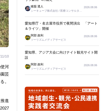
猪股 透人
2026.08.06
シーキューブ株式会社 / 医療コンサルタン
ト
愛知県庁・名古屋市役所で夜間演出 「アート
＆ライツ」開催
阿部 政利
2026.08.06
ツーリズムメディアサービス
愛知県、アジア大会に向けナイト観光サイト開
/11/10
設
阿部 政利
2026.08.06
勅使河
ツーリズムメディアサービス
の園芸
する。
た推進
027