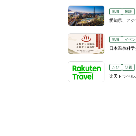
地域
体験
愛知県、アジ
地域
イベン
日本温泉科学
たび
話題
楽天トラベル