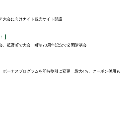
ア大会に向けナイト観光サイト開設
ト
会、菰野町で大会 町制70周年記念で公開講演会
、ボーナスプログラムを即時割引に変更 最大4％、クーポン併用も