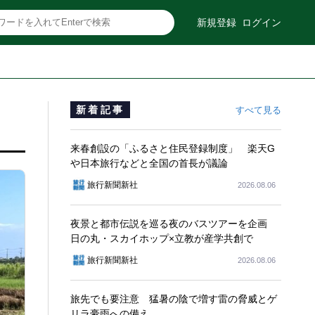
新規登録
ログイン
新着記事
すべて見る
来春創設の「ふるさと住民登録制度」 楽天G
や日本旅行などと全国の首長が議論
旅行新聞新社
2026.08.06
夜景と都市伝説を巡る夜のバスツアーを企画
日の丸・スカイホップ×立教が産学共創で
旅行新聞新社
2026.08.06
旅先でも要注意 猛暑の陰で増す雷の脅威とゲ
リラ豪雨への備え