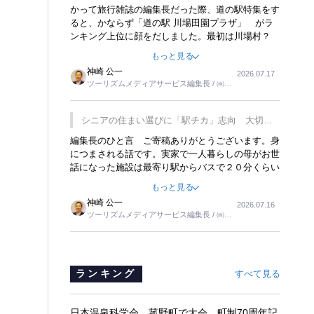
覇
かって旅行雑誌の編集長だった際、道の駅特集をす
ると、かならず「道の駅 川場田園プラザ」 がラ
ンキング上位に顔をだしました。最初は川場村？
どこにある村なのかと思ったものですが、取材に訪
もっと見る
れ永井 彰一社長にインタビューしたら、興味深い
神崎 公一
2026.07.17
話が次々が飛び出しました。プレゼンも巧みで、今
ツーリズムメディアサービス編集長 / ㈱ツ
でも思い出すことが２つあります。一つは、従業員
ーリンクス取締役
に東京ディズニーランドを見学させ、サービス業、
接客業の何かを理解してもらっていることです。
シニアの住まい選びに「駅チカ」志向 大切な
もう一つは1800円もするプレミアムヨーグルトを
のは出かけたくなる暮らし
編集長のひと言 ご寄稿ありがとうございます。身
販売するにあたり、社内に懸念もあったそうです。
につまされる話です。実家で一人暮らしの母がお世
永井社長は、駐車場に都内ナンバーの高級外車が停
話になった施設は最寄り駅からバスで２０分くらい
まっていることに目をつけ、高級商品でも売れると
の立地でした。私の自宅からだと、１時間以上かか
確信したそうです。今回の記事を懐かしく読みまし
もっと見る
りました。母の住まいから近いという理由で、その
た。
神崎 公一
2026.07.16
施設を選択したのですが、私と妹にとっては、半日
ツーリズムメディアサービス編集長 / ㈱ツ
仕事ででした。シニアの住まい選びは、当人だけで
ーリンクス取締役
はなく、世話をする家族の足の便も考えない外池な
いと思いました。
ランキング
すべて見る
日本温泉科学会、菰野町で大会 町制70周年記