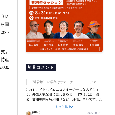
葉商科
がら園
象は小
庭苑」
の特産
000
新着コメント
〈避暑旅〉金曜夜はサマーナイトミュージア
ム、都立6施設で
これもナイトタイムエコノミーの一つなのでしょ
う。外国人観光者に言わせると、日本は安全、清
潔、交通機関が時刻通りなど、評価が高いです。た
だ健全な夜の過ごし方が不足しているとのことで
もっと見る
す。そのような意味で、金曜夜にこのようなイベン
神崎 公一
2026.08.04
トが行われれば、日本人に限らず外国人にとっても