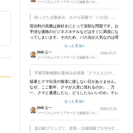
ツーリズムメディアサービス編集長 / ㈱ツ
楽しみが増えるでしょうね。
ーリンクス取締役
待ってたぜ夏休み ホテル高騰で「バス泊」人
気
宿泊料の高騰は旅好きにとって深刻な問題です。お
手頃な価格のビジネスホテルなどはすぐに満員にな
ってしまいます。そのため、バス泊が人気なのは理
解できます。私ｈ学生時代、アメリカ一周の貧乏旅
もっと見る
行をした時は、移動はグレイハウンドバスでした。
神崎 公一
2026.07.27
夕方から夜の便を利用してホテル代を浮かせていま
ツーリズムメディアサービス編集長 / ㈱ツ
した。ただし、若いからできたことです。若い人が
ーリンクス取締役
夜行バスで京都に行った、青森に行ったと聞くと、
疲れが残らないのかなと思ってしまいます。
宇都宮動物園が夏休み企画展「クマと人との距
離」を7月20日から開催
猛暑とクマ出没の報道に接しない日がありません。
なぜ、ここ数年、クマが人里に現れるのか。、万
一、クマと遭遇したら、どうしたらいいのか。テレ
ビを見ながら家族と話しています。死んだふりをす
もっと見る
るなんてことは、冗談でもいえません。そんな中
神崎 公一
2026.07.19
で、この企画展はタイムリーですね。
ツーリズムメディアサービス編集長 / ㈱ツ
ーリンクス取締役
道の駅グランプリ、群馬・川場田園プラザが2連