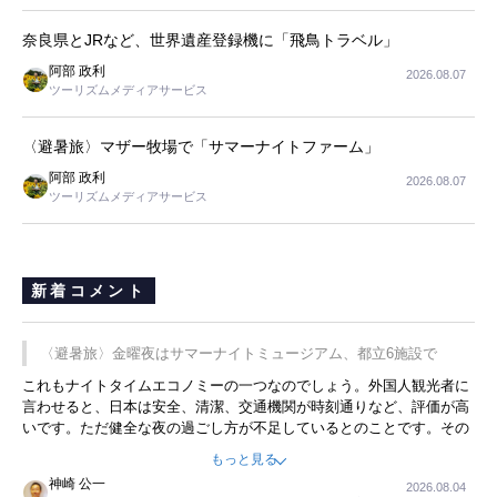
奈良県とJRなど、世界遺産登録機に「飛鳥トラベル」
阿部 政利
2026.08.07
ツーリズムメディアサービス
〈避暑旅〉マザー牧場で「サマーナイトファーム」
阿部 政利
2026.08.07
ツーリズムメディアサービス
新着コメント
〈避暑旅〉金曜夜はサマーナイトミュージアム、都立6施設で
これもナイトタイムエコノミーの一つなのでしょう。外国人観光者に
言わせると、日本は安全、清潔、交通機関が時刻通りなど、評価が高
いです。ただ健全な夜の過ごし方が不足しているとのことです。その
ような意味で、金曜夜にこのようなイベントが行われれば、日本人に
もっと見る
限らず外国人にとっても楽しみが増えるでしょうね。
神崎 公一
2026.08.04