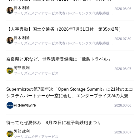
長木 利通
2026.08.06
ツーリズムメディアサービス代表 / ㈱ツーリンクス代表取締役社
長
【人事異動】国土交通省（2026年7月31日付 第35の2号）
長木 利通
2026.07.30
ツーリズムメディアサービス代表 / ㈱ツーリンクス代表取締役社
長
奈良県とJRなど、世界遺産登録機に「飛鳥トラベル」
阿部 政利
2026.08.07
ツーリズムメディアサービス
Supermicroの第7回年次「Open Storage Summit」に21社のエコ
システムパートナーが一堂に会し、エンタープライズAIの大規模
導入に関する実践的なガイダンスを共有
PRNewswire
2026.08.06
待ってたぜ夏休み 8月23日に種子島鉄砲まつり
阿部 政利
2026.08.07
ツーリズムメディアサービス