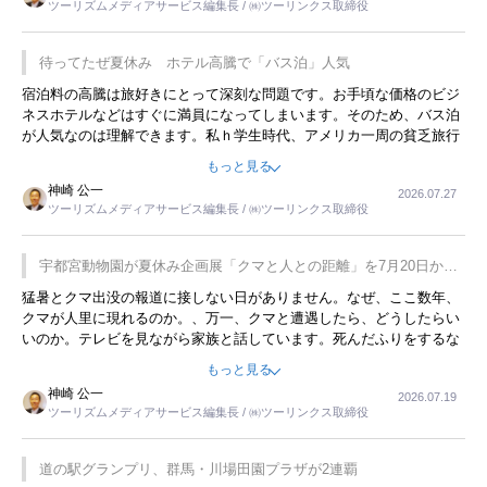
ツーリズムメディアサービス編集長 / ㈱ツーリンクス取締役
待ってたぜ夏休み ホテル高騰で「バス泊」人気
宿泊料の高騰は旅好きにとって深刻な問題です。お手頃な価格のビジ
ネスホテルなどはすぐに満員になってしまいます。そのため、バス泊
が人気なのは理解できます。私ｈ学生時代、アメリカ一周の貧乏旅行
をした時は、移動はグレイハウンドバスでした。夕方から夜の便を利
もっと見る
用してホテル代を浮かせていました。ただし、若いからできたことで
神崎 公一
2026.07.27
す。若い人が夜行バスで京都に行った、青森に行ったと聞くと、疲れ
ツーリズムメディアサービス編集長 / ㈱ツーリンクス取締役
が残らないのかなと思ってしまいます。
宇都宮動物園が夏休み企画展「クマと人との距離」を7月20日から
開催
猛暑とクマ出没の報道に接しない日がありません。なぜ、ここ数年、
クマが人里に現れるのか。、万一、クマと遭遇したら、どうしたらい
いのか。テレビを見ながら家族と話しています。死んだふりをするな
んてことは、冗談でもいえません。そんな中で、この企画展はタイム
もっと見る
リーですね。
神崎 公一
2026.07.19
ツーリズムメディアサービス編集長 / ㈱ツーリンクス取締役
道の駅グランプリ、群馬・川場田園プラザが2連覇