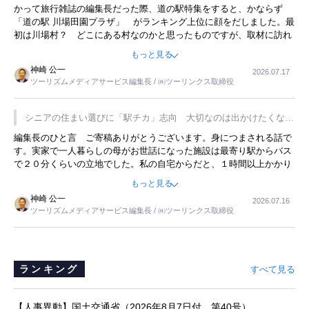
かって旅行雑誌の編集長だった際、道の駅特集をすると、かならず
「道の駅 川場田園プラザ」 がランキング上位に顔をだしました。最
初は川場村？ どこにある村なのかと思ったものですが、取材に訪れ
永井 彰一社長にインタビューしたら、興味深い話が次々が飛び出しま
もっと見る
した。プレゼンも巧みで、今でも思い出すことが２つあります。一つ
神崎 公一
2026.07.17
は、従業員に東京ディズニーランドを見学させ、サービス業、接客業
ツーリズムメディアサービス編集長 / ㈱ツーリンクス取締役
の何かを理解してもらっていることです。 もう一つは1800円もする
プレミアムヨーグルトを販売するにあたり、社内に懸念もあったそう
です。永井社長は、駐車場に都内ナンバーの高級外車が停まっている
シニアの住まい選びに「駅チカ」志向 大切なのは出かけたくなる
ことに目をつけ、高級商品でも売れると確信したそうです。今回の記
暮らし
編集長のひと言 ご寄稿ありがとうございます。身につまされる話で
事を懐かしく読みました。
す。実家で一人暮らしの母がお世話になった施設は最寄り駅からバス
で２０分くらいの立地でした。私の自宅からだと、１時間以上かかり
ました。母の住まいから近いという理由で、その施設を選択したので
もっと見る
すが、私と妹にとっては、半日仕事ででした。シニアの住まい選び
神崎 公一
2026.07.16
は、当人だけではなく、世話をする家族の足の便も考えない外池ない
ツーリズムメディアサービス編集長 / ㈱ツーリンクス取締役
と思いました。
ランキング
すべて見る
【人事異動】国土交通省（2026年8月7日付 第40号）