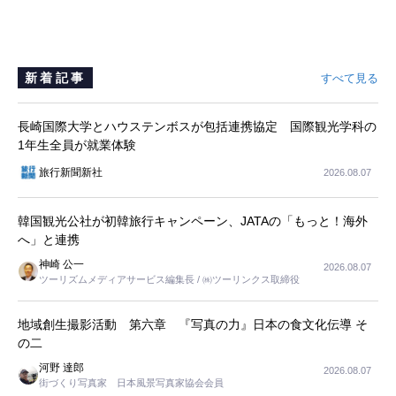
新着記事
すべて見る
長崎国際大学とハウステンボスが包括連携協定 国際観光学科の
1年生全員が就業体験
旅行新聞新社
2026.08.07
韓国観光公社が初韓旅行キャンペーン、JATAの「もっと！海外
へ」と連携
神崎 公一
2026.08.07
ツーリズムメディアサービス編集長 / ㈱ツーリンクス取締役
地域創生撮影活動 第六章 『写真の力』日本の食文化伝導 そ
の二
河野 達郎
2026.08.07
街づくり写真家 日本風景写真家協会会員