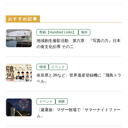
おすすめ記事
寄稿【Hundred Links】
海外
地域創生撮影活動 第六章 『写真の力』日本
の食文化伝導 その二
地域
イベント
奈良県とJRなど、世界遺産登録機に「飛鳥トラ
ベル」
イベント
体験
〈避暑旅〉マザー牧場で「サマーナイトファー
ム」