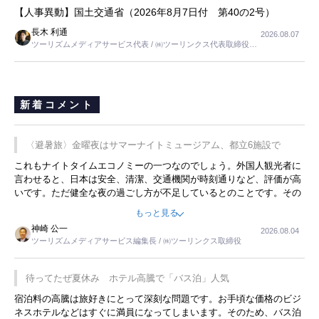
【人事異動】国土交通省（2026年8月7日付 第40の2号）
長木 利通
2026.08.07
ツーリズムメディアサービス代表 / ㈱ツーリンクス代表取締役社
長
新着コメント
〈避暑旅〉金曜夜はサマーナイトミュージアム、都立6施設で
これもナイトタイムエコノミーの一つなのでしょう。外国人観光者に
言わせると、日本は安全、清潔、交通機関が時刻通りなど、評価が高
いです。ただ健全な夜の過ごし方が不足しているとのことです。その
ような意味で、金曜夜にこのようなイベントが行われれば、日本人に
もっと見る
限らず外国人にとっても楽しみが増えるでしょうね。
神崎 公一
2026.08.04
ツーリズムメディアサービス編集長 / ㈱ツーリンクス取締役
待ってたぜ夏休み ホテル高騰で「バス泊」人気
宿泊料の高騰は旅好きにとって深刻な問題です。お手頃な価格のビジ
ネスホテルなどはすぐに満員になってしまいます。そのため、バス泊