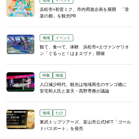
地域
イベント
浜松市×初音ミク、市内周遊企画を展開 「音
楽の都」を観光PR
地域
イベント
観て、食べて、体験 浜松市×エヴァンゲリオ
ン「ぐるっと！はまエヴァ」開催
特集
地域
人口減少時代、観光は地域再生のサンゴ礁に
安宅和人氏と楽天・髙野専務が議論
地域
たび
東武トップツアーズ、富山市公式NFT「ゴール
ドパスポート」を発売