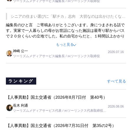
ツーリズムメディアサービス編集長 / ㈱ツーリンクス取締役
の何かを理解してもらっていることです。 もう一つは1800円もする
プレミアムヨーグルトを販売するにあたり、社内に懸念もあったそう
です。永井社長は、駐車場に都内ナンバーの高級外車が停まっている
シニアの住まい選びに「駅チカ」志向 大切なのは出かけたくなる
ことに目をつけ、高級商品でも売れると確信したそうです。今回の記
暮らし
編集長のひと言 ご寄稿ありがとうございます。身につまされる話で
事を懐かしく読みました。
す。実家で一人暮らしの母がお世話になった施設は最寄り駅からバス
で２０分くらいの立地でした。私の自宅からだと、１時間以上かかり
ました。母の住まいから近いという理由で、その施設を選択したので
もっと見る
すが、私と妹にとっては、半日仕事ででした。シニアの住まい選び
神崎 公一
2026.07.16
は、当人だけではなく、世話をする家族の足の便も考えない外池ない
ツーリズムメディアサービス編集長 / ㈱ツーリンクス取締役
と思いました。
ランキング
すべて見る
【人事異動】国土交通省（2026年8月7日付 第40号）
長木 利通
2026.08.06
ツーリズムメディアサービス代表 / ㈱ツーリンクス代表取締役社
長
【人事異動】国土交通省（2026年7月31日付 第35の2号）