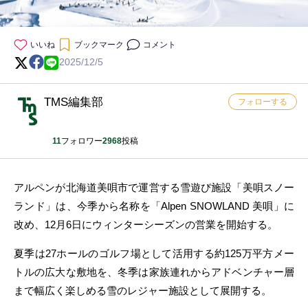
いいね
ブックマーク
コメント
2025/12/5
TMS編集部
フォローする
11
フォロワー
2968
投稿
アルペンが北海道美唄市で運営する雪遊び施設「美唄スノー
ランド」は、今季から名称を「Alpen SNOWLAND 美唄」に
改め、12月6日にウィンターシーズンの営業を開始する。
夏季は27ホールのゴルフ場として活用する約125万平方メー
トルの広大な敷地を、冬季は家族連れからアドベンチャー層
まで幅広く楽しめる雪のレジャー施設として展開する。