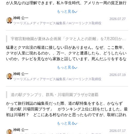
が人気なのは理解できます。私ｈ学生時代、アメリカ一周の貧乏旅行
をした時は、移動はグレイハウンドバスでした。夕方から夜の便を利
もっと見る
用してホテル代を浮かせていました。ただし、若いからできたことで
神崎 公一
2026.07.27
す。若い人が夜行バスで京都に行った、青森に行ったと聞くと、疲れ
ツーリズムメディアサービス編集長 / ㈱ツーリンクス取締役
が残らないのかなと思ってしまいます。
宇都宮動物園が夏休み企画展「クマと人との距離」を7月20日から
開催
猛暑とクマ出没の報道に接しない日がありません。なぜ、ここ数年、
クマが人里に現れるのか。、万一、クマと遭遇したら、どうしたらい
いのか。テレビを見ながら家族と話しています。死んだふりをするな
んてことは、冗談でもいえません。そんな中で、この企画展はタイム
もっと見る
リーですね。
神崎 公一
2026.07.19
ツーリズムメディアサービス編集長 / ㈱ツーリンクス取締役
道の駅グランプリ、群馬・川場田園プラザが2連覇
かって旅行雑誌の編集長だった際、道の駅特集をすると、かならず
「道の駅 川場田園プラザ」 がランキング上位に顔をだしました。最
初は川場村？ どこにある村なのかと思ったものですが、取材に訪れ
永井 彰一社長にインタビューしたら、興味深い話が次々が飛び出しま
もっと見る
した。プレゼンも巧みで、今でも思い出すことが２つあります。一つ
神崎 公一
2026.07.17
は、従業員に東京ディズニーランドを見学させ、サービス業、接客業