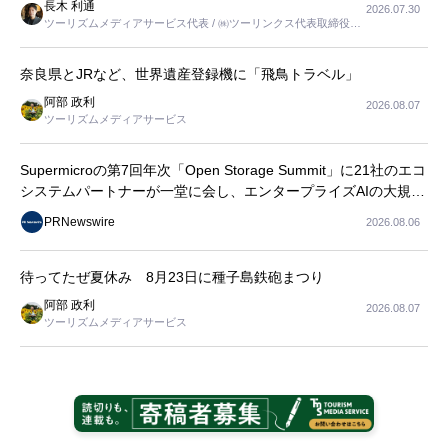
長木 利通
2026.07.30
ツーリズムメディアサービス代表 / ㈱ツーリンクス代表取締役社
長
奈良県とJRなど、世界遺産登録機に「飛鳥トラベル」
阿部 政利
2026.08.07
ツーリズムメディアサービス
Supermicroの第7回年次「Open Storage Summit」に21社のエコ
システムパートナーが一堂に会し、エンタープライズAIの大規模
導入に関する実践的なガイダンスを共有
PRNewswire
2026.08.06
待ってたぜ夏休み 8月23日に種子島鉄砲まつり
阿部 政利
2026.08.07
ツーリズムメディアサービス