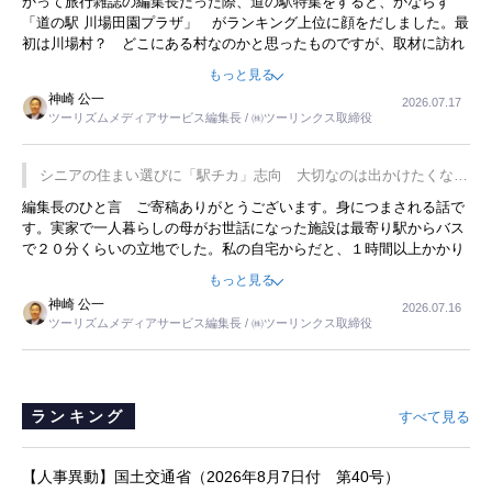
かって旅行雑誌の編集長だった際、道の駅特集をすると、かならず
「道の駅 川場田園プラザ」 がランキング上位に顔をだしました。最
初は川場村？ どこにある村なのかと思ったものですが、取材に訪れ
永井 彰一社長にインタビューしたら、興味深い話が次々が飛び出しま
もっと見る
した。プレゼンも巧みで、今でも思い出すことが２つあります。一つ
神崎 公一
2026.07.17
は、従業員に東京ディズニーランドを見学させ、サービス業、接客業
ツーリズムメディアサービス編集長 / ㈱ツーリンクス取締役
の何かを理解してもらっていることです。 もう一つは1800円もする
プレミアムヨーグルトを販売するにあたり、社内に懸念もあったそう
です。永井社長は、駐車場に都内ナンバーの高級外車が停まっている
シニアの住まい選びに「駅チカ」志向 大切なのは出かけたくなる
ことに目をつけ、高級商品でも売れると確信したそうです。今回の記
暮らし
編集長のひと言 ご寄稿ありがとうございます。身につまされる話で
事を懐かしく読みました。
す。実家で一人暮らしの母がお世話になった施設は最寄り駅からバス
で２０分くらいの立地でした。私の自宅からだと、１時間以上かかり
ました。母の住まいから近いという理由で、その施設を選択したので
もっと見る
すが、私と妹にとっては、半日仕事ででした。シニアの住まい選び
神崎 公一
2026.07.16
は、当人だけではなく、世話をする家族の足の便も考えない外池ない
ツーリズムメディアサービス編集長 / ㈱ツーリンクス取締役
と思いました。
ランキング
すべて見る
【人事異動】国土交通省（2026年8月7日付 第40号）