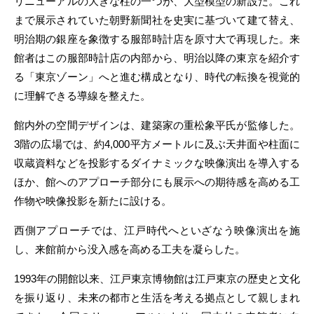
リニューアルの大きな柱の一つが、大型模型の新設だ。これ
まで展示されていた朝野新聞社を史実に基づいて建て替え、
明治期の銀座を象徴する服部時計店を原寸大で再現した。来
館者はこの服部時計店の内部から、明治以降の東京を紹介す
る「東京ゾーン」へと進む構成となり、時代の転換を視覚的
に理解できる導線を整えた。
館内外の空間デザインは、建築家の重松象平氏が監修した。
3階の広場では、約4,000平方メートルに及ぶ天井面や柱面に
収蔵資料などを投影するダイナミックな映像演出を導入する
ほか、館へのアプローチ部分にも展示への期待感を高める工
作物や映像投影を新たに設ける。
西側アプローチでは、江戸時代へといざなう映像演出を施
し、来館前から没入感を高める工夫を凝らした。
1993年の開館以来、江戸東京博物館は江戸東京の歴史と文化
を振り返り、未来の都市と生活を考える拠点として親しまれ