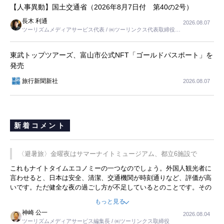
【人事異動】国土交通省（2026年8月7日付 第40の2号）
長木 利通
2026.08.07
ツーリズムメディアサービス代表 / ㈱ツーリンクス代表取締役社
長
東武トップツアーズ、富山市公式NFT「ゴールドパスポート」を
発売
旅行新聞新社
2026.08.07
新着コメント
〈避暑旅〉金曜夜はサマーナイトミュージアム、都立6施設で
これもナイトタイムエコノミーの一つなのでしょう。外国人観光者に
言わせると、日本は安全、清潔、交通機関が時刻通りなど、評価が高
いです。ただ健全な夜の過ごし方が不足しているとのことです。その
ような意味で、金曜夜にこのようなイベントが行われれば、日本人に
もっと見る
限らず外国人にとっても楽しみが増えるでしょうね。
神崎 公一
2026.08.04
ツーリズムメディアサービス編集長 / ㈱ツーリンクス取締役