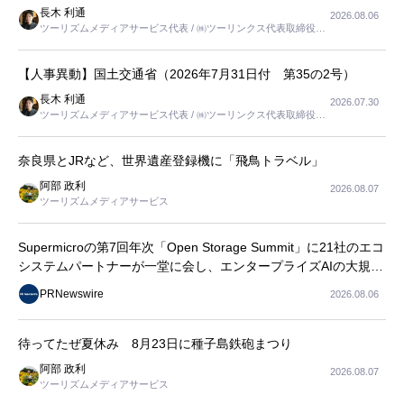
長木 利通
2026.08.06
ツーリズムメディアサービス代表 / ㈱ツーリンクス代表取締役社
長
【人事異動】国土交通省（2026年7月31日付 第35の2号）
長木 利通
2026.07.30
ツーリズムメディアサービス代表 / ㈱ツーリンクス代表取締役社
長
奈良県とJRなど、世界遺産登録機に「飛鳥トラベル」
阿部 政利
2026.08.07
ツーリズムメディアサービス
Supermicroの第7回年次「Open Storage Summit」に21社のエコ
システムパートナーが一堂に会し、エンタープライズAIの大規模
導入に関する実践的なガイダンスを共有
PRNewswire
2026.08.06
待ってたぜ夏休み 8月23日に種子島鉄砲まつり
阿部 政利
2026.08.07
ツーリズムメディアサービス