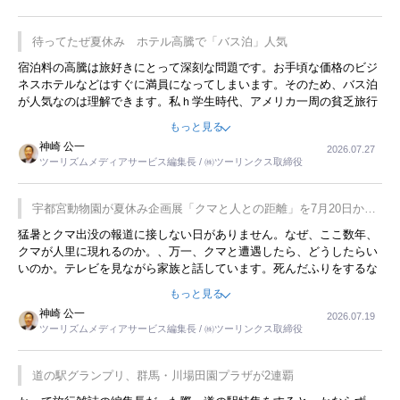
待ってたぜ夏休み ホテル高騰で「バス泊」人気
宿泊料の高騰は旅好きにとって深刻な問題です。お手頃な価格のビジ
ネスホテルなどはすぐに満員になってしまいます。そのため、バス泊
が人気なのは理解できます。私ｈ学生時代、アメリカ一周の貧乏旅行
をした時は、移動はグレイハウンドバスでした。夕方から夜の便を利
もっと見る
用してホテル代を浮かせていました。ただし、若いからできたことで
神崎 公一
2026.07.27
す。若い人が夜行バスで京都に行った、青森に行ったと聞くと、疲れ
ツーリズムメディアサービス編集長 / ㈱ツーリンクス取締役
が残らないのかなと思ってしまいます。
宇都宮動物園が夏休み企画展「クマと人との距離」を7月20日から
開催
猛暑とクマ出没の報道に接しない日がありません。なぜ、ここ数年、
クマが人里に現れるのか。、万一、クマと遭遇したら、どうしたらい
いのか。テレビを見ながら家族と話しています。死んだふりをするな
んてことは、冗談でもいえません。そんな中で、この企画展はタイム
もっと見る
リーですね。
神崎 公一
2026.07.19
ツーリズムメディアサービス編集長 / ㈱ツーリンクス取締役
道の駅グランプリ、群馬・川場田園プラザが2連覇