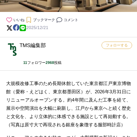
いいね
ブックマーク
コメント
2025/12/21
TMS編集部
フォローする
11
フォロワー
2968
投稿
大規模改修工事のため長期休館していた東京都江戸東京博物
館（愛称・えどはく、東京都墨田区）が、2026年3月31日に
リニューアルオープンする。約4年間に及んだ工事を経て、
展示や空間演出を大幅に刷新し、江戸から東京へと続く歴史
と文化を、より立体的に体感できる施設として再始動する。
（写真は原寸大で再現される銀座を象徴する服部時計店）