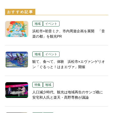
おすすめ記事
地域
イベント
浜松市×初音ミク、市内周遊企画を展開 「音
楽の都」を観光PR
地域
イベント
観て、食べて、体験 浜松市×エヴァンゲリオ
ン「ぐるっと！はまエヴァ」開催
特集
地域
人口減少時代、観光は地域再生のサンゴ礁に
安宅和人氏と楽天・髙野専務が議論