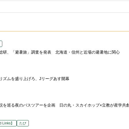
総研、「避暑旅」調査を発表 北海道・信州と近場の避暑地に関心
リズムを盛り上げろ、Jリーグあす開幕
説を巡る夜のバスツアーを企画 日の丸・スカイホップ×立教が産学共
 Links】
たび