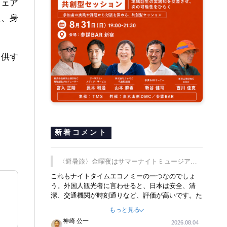
シェア
え、身
提供す
新着コメント
〈避暑旅〉金曜夜はサマーナイトミュージア
ム、都立6施設で
これもナイトタイムエコノミーの一つなのでしょ
う。外国人観光者に言わせると、日本は安全、清
潔、交通機関が時刻通りなど、評価が高いです。た
だ健全な夜の過ごし方が不足しているとのことで
もっと見る
す。そのような意味で、金曜夜にこのようなイベン
神崎 公一
2026.08.04
トが行われれば、日本人に限らず外国人にとっても