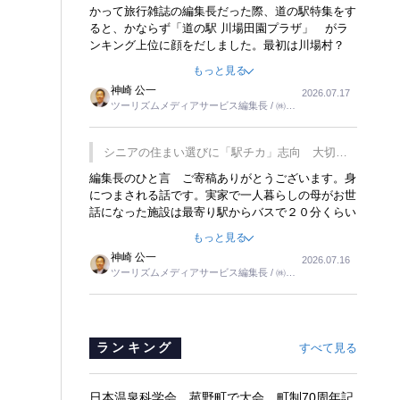
覇
かって旅行雑誌の編集長だった際、道の駅特集をす
ると、かならず「道の駅 川場田園プラザ」 がラ
ンキング上位に顔をだしました。最初は川場村？
どこにある村なのかと思ったものですが、取材に訪
もっと見る
れ永井 彰一社長にインタビューしたら、興味深い
神崎 公一
2026.07.17
話が次々が飛び出しました。プレゼンも巧みで、今
ツーリズムメディアサービス編集長 / ㈱ツ
でも思い出すことが２つあります。一つは、従業員
ーリンクス取締役
に東京ディズニーランドを見学させ、サービス業、
接客業の何かを理解してもらっていることです。
シニアの住まい選びに「駅チカ」志向 大切な
もう一つは1800円もするプレミアムヨーグルトを
のは出かけたくなる暮らし
編集長のひと言 ご寄稿ありがとうございます。身
販売するにあたり、社内に懸念もあったそうです。
につまされる話です。実家で一人暮らしの母がお世
永井社長は、駐車場に都内ナンバーの高級外車が停
話になった施設は最寄り駅からバスで２０分くらい
まっていることに目をつけ、高級商品でも売れると
の立地でした。私の自宅からだと、１時間以上かか
確信したそうです。今回の記事を懐かしく読みまし
もっと見る
りました。母の住まいから近いという理由で、その
た。
神崎 公一
2026.07.16
施設を選択したのですが、私と妹にとっては、半日
ツーリズムメディアサービス編集長 / ㈱ツ
仕事ででした。シニアの住まい選びは、当人だけで
ーリンクス取締役
はなく、世話をする家族の足の便も考えない外池な
いと思いました。
ランキング
すべて見る
日本温泉科学会、菰野町で大会 町制70周年記