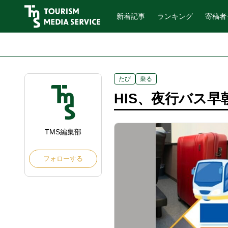
新着記事
ランキング
寄稿者
たび
乗る
HIS、夜行バス
TMS編集部
フォローする