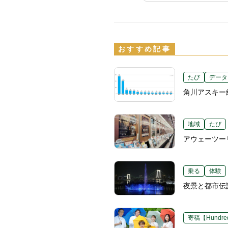
おすすめ記事
たび
データ
角川アスキー
地域
たび
アウェーツー
乗る
体験
夜景と都市伝
寄稿【Hundred