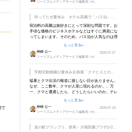
ツーリズムメディアサービス編集長 / ㈱ツ
楽しみが増えるでしょうね。
ーリンクス取締役
待ってたぜ夏休み ホテル高騰で「バス泊」人
気
宿泊料の高騰は旅好きにとって深刻な問題です。お
手頃な価格のビジネスホテルなどはすぐに満員にな
ってしまいます。そのため、バス泊が人気なのは理
解できます。私ｈ学生時代、アメリカ一周の貧乏旅
もっと見る
行をした時は、移動はグレイハウンドバスでした。
神崎 公一
2026.07.27
夕方から夜の便を利用してホテル代を浮かせていま
ツーリズムメディアサービス編集長 / ㈱ツ
した。ただし、若いからできたことです。若い人が
ーリンクス取締役
夜行バスで京都に行った、青森に行ったと聞くと、
疲れが残らないのかなと思ってしまいます。
宇都宮動物園が夏休み企画展「クマと人との距
離」を7月20日から開催
猛暑とクマ出没の報道に接しない日がありません。
なぜ、ここ数年、クマが人里に現れるのか。、万
一、クマと遭遇したら、どうしたらいいのか。テレ
ビを見ながら家族と話しています。死んだふりをす
もっと見る
るなんてことは、冗談でもいえません。そんな中
神崎 公一
創で
2026.07.19
で、この企画展はタイムリーですね。
ツーリズムメディアサービス編集長 / ㈱ツ
ーリンクス取締役
道の駅グランプリ、群馬・川場田園プラザが2連