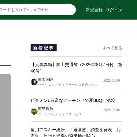
新規登録
ログイン
新着記事
すべて見る
【人事異動】国土交通省（2026年8月7日付 第
40号）
長木 利通
2026.08.06
ツーリズムメディアサービス代表 / ㈱ツー
リンクス代表取締役社長
ビタミンE豊富なアーモンドで夏BBQ、池袋
阿部 政利
2026.08.06
ツーリズムメディアサービス
角川アスキー総研、「避暑旅」調査を発表 北
海道・信州と近場の避暑地に関心