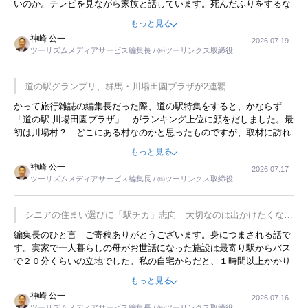
いのか。テレビを見ながら家族と話しています。死んだふりをするな
んてことは、冗談でもいえません。そんな中で、この企画展はタイム
もっと見る
リーですね。
神崎 公一
2026.07.19
ツーリズムメディアサービス編集長 / ㈱ツーリンクス取締役
道の駅グランプリ、群馬・川場田園プラザが2連覇
かって旅行雑誌の編集長だった際、道の駅特集をすると、かならず
「道の駅 川場田園プラザ」 がランキング上位に顔をだしました。最
初は川場村？ どこにある村なのかと思ったものですが、取材に訪れ
永井 彰一社長にインタビューしたら、興味深い話が次々が飛び出しま
もっと見る
した。プレゼンも巧みで、今でも思い出すことが２つあります。一つ
神崎 公一
2026.07.17
は、従業員に東京ディズニーランドを見学させ、サービス業、接客業
ツーリズムメディアサービス編集長 / ㈱ツーリンクス取締役
の何かを理解してもらっていることです。 もう一つは1800円もする
プレミアムヨーグルトを販売するにあたり、社内に懸念もあったそう
です。永井社長は、駐車場に都内ナンバーの高級外車が停まっている
シニアの住まい選びに「駅チカ」志向 大切なのは出かけたくなる
ことに目をつけ、高級商品でも売れると確信したそうです。今回の記
暮らし
編集長のひと言 ご寄稿ありがとうございます。身につまされる話で
事を懐かしく読みました。
す。実家で一人暮らしの母がお世話になった施設は最寄り駅からバス
で２０分くらいの立地でした。私の自宅からだと、１時間以上かかり
ました。母の住まいから近いという理由で、その施設を選択したので
もっと見る
すが、私と妹にとっては、半日仕事ででした。シニアの住まい選び
神崎 公一
2026.07.16
は、当人だけではなく、世話をする家族の足の便も考えない外池ない
ツーリズムメディアサービス編集長 / ㈱ツーリンクス取締役