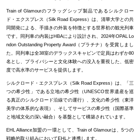
Train of Glamourのフラッグシップ製品であるシルクロー
ド・エクスプレス（Silk Road Express）は、清華大学との共
同開発による、手描きの外装を特徴とする世界初の観光列車
です。同列車の内装はHBAにより設計され、2024年OPAL Lo
ndon Outstanding Property Award（プラチナ）を受賞しまし
た。同列車は全38室のデラックスキャビンで定員はわずか80
名とし、プライバシーと文化体験への没入を重視した、低密
度で高水準のサービスを提供します。
シルクロード・エクスプレス（Silk Road Express）は、「三
つの希少性」である立地の希少性（UNESCO世界遺産を巡
る真正のシルクロード沿線での運行）、文化の希少性（東洋
美学の体系的な表現）、そしてサービスの希少性（国際基準
と地域文化の深い融合）を基盤として構築されています。
EHL Alliance加盟の一環として、Train of Glamourは、5つの
戦略的取り組みにおいてEHLと連携します。