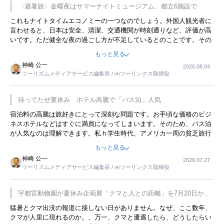
〈避暑旅〉金曜夜はサマーナイトミュージアム、都立6施設で
これもナイトタイムエコノミーの一つなのでしょう。外国人観光者に
言わせると、日本は安全、清潔、交通機関が時刻通りなど、評価が高
いです。ただ健全な夜の過ごし方が不足しているとのことです。その
ような意味で、金曜夜にこのようなイベントが行われれば、日本人に
もっと見る
限らず外国人にとっても楽しみが増えるでしょうね。
神崎 公一
2026.08.04
ツーリズムメディアサービス編集長 / ㈱ツーリンクス取締役
待ってたぜ夏休み ホテル高騰で「バス泊」人気
宿泊料の高騰は旅好きにとって深刻な問題です。お手頃な価格のビジ
ネスホテルなどはすぐに満員になってしまいます。そのため、バス泊
が人気なのは理解できます。私ｈ学生時代、アメリカ一周の貧乏旅行
をした時は、移動はグレイハウンドバスでした。夕方から夜の便を利
もっと見る
用してホテル代を浮かせていました。ただし、若いからできたことで
神崎 公一
2026.07.27
す。若い人が夜行バスで京都に行った、青森に行ったと聞くと、疲れ
ツーリズムメディアサービス編集長 / ㈱ツーリンクス取締役
が残らないのかなと思ってしまいます。
宇都宮動物園が夏休み企画展「クマと人との距離」を7月20日から
開催
猛暑とクマ出没の報道に接しない日がありません。なぜ、ここ数年、
クマが人里に現れるのか。、万一、クマと遭遇したら、どうしたらい