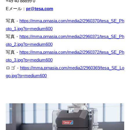
+49 40 88899 0
Eメール：
pr@tesa.com
写真 -
https://mma.prnasia.com/media2/2960370/tesa_SE_Ph
oto_1.jpg?p=medium600
写真 -
https://mma.prnasia.com/media2/2960371/tesa_SE_Ph
oto_2.jpg?p=medium600
写真 -
https://mma.prnasia.com/media2/2960372/tesa_SE_Ph
oto_3.jpg?p=medium600
ロゴ -
https://mma.prnasia.com/media2/2960369/tesa_SE_Lo
go.jpg?p=medium600