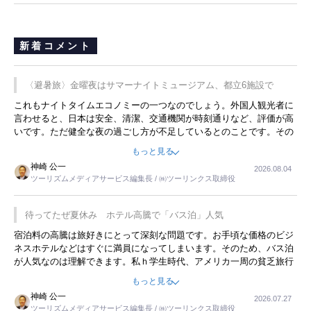
新着コメント
〈避暑旅〉金曜夜はサマーナイトミュージアム、都立6施設で
これもナイトタイムエコノミーの一つなのでしょう。外国人観光者に
言わせると、日本は安全、清潔、交通機関が時刻通りなど、評価が高
いです。ただ健全な夜の過ごし方が不足しているとのことです。その
ような意味で、金曜夜にこのようなイベントが行われれば、日本人に
もっと見る
限らず外国人にとっても楽しみが増えるでしょうね。
神崎 公一
2026.08.04
ツーリズムメディアサービス編集長 / ㈱ツーリンクス取締役
待ってたぜ夏休み ホテル高騰で「バス泊」人気
宿泊料の高騰は旅好きにとって深刻な問題です。お手頃な価格のビジ
ネスホテルなどはすぐに満員になってしまいます。そのため、バス泊
が人気なのは理解できます。私ｈ学生時代、アメリカ一周の貧乏旅行
をした時は、移動はグレイハウンドバスでした。夕方から夜の便を利
もっと見る
用してホテル代を浮かせていました。ただし、若いからできたことで
神崎 公一
2026.07.27
す。若い人が夜行バスで京都に行った、青森に行ったと聞くと、疲れ
ツーリズムメディアサービス編集長 / ㈱ツーリンクス取締役