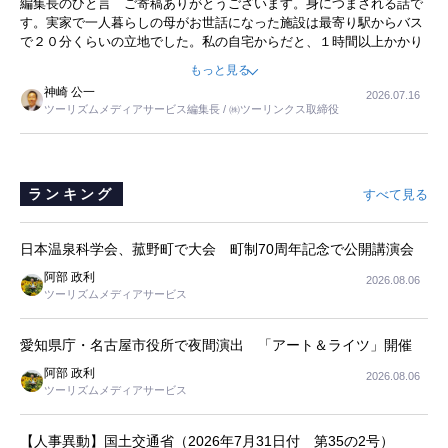
編集長のひと言 ご寄稿ありがとうございます。身につまされる話で
事を懐かしく読みました。
す。実家で一人暮らしの母がお世話になった施設は最寄り駅からバス
で２０分くらいの立地でした。私の自宅からだと、１時間以上かかり
ました。母の住まいから近いという理由で、その施設を選択したので
もっと見る
すが、私と妹にとっては、半日仕事ででした。シニアの住まい選び
神崎 公一
2026.07.16
は、当人だけではなく、世話をする家族の足の便も考えない外池ない
ツーリズムメディアサービス編集長 / ㈱ツーリンクス取締役
と思いました。
ランキング
すべて見る
日本温泉科学会、菰野町で大会 町制70周年記念で公開講演会
阿部 政利
2026.08.06
ツーリズムメディアサービス
愛知県庁・名古屋市役所で夜間演出 「アート＆ライツ」開催
阿部 政利
2026.08.06
ツーリズムメディアサービス
【人事異動】国土交通省（2026年7月31日付 第35の2号）