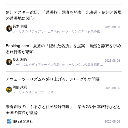
角川アスキー総研、「避暑旅」調査を発表 北海道・信州と近場
の避暑地に関心
長木 利通
2026.08.06
ツーリズムメディアサービス代表 / ㈱ツーリンクス代表取締役社
長
Booking.com、夏旅の「隠れた名所」を提案 自然と静寂を求め
る旅行者が増加
長木 利通
2026.08.06
ツーリズムメディアサービス代表 / ㈱ツーリンクス代表取締役社
長
アウェーツーリズムを盛り上げろ、Jリーグあす開幕
阿部 政利
2026.08.06
ツーリズムメディアサービス
来春創設の「ふるさと住民登録制度」 楽天Gや日本旅行などと
全国の首長が議論
旅行新聞新社
2026.08.06