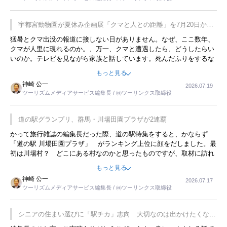
が残らないのかなと思ってしまいます。
宇都宮動物園が夏休み企画展「クマと人との距離」を7月20日から
開催
猛暑とクマ出没の報道に接しない日がありません。なぜ、ここ数年、
クマが人里に現れるのか。、万一、クマと遭遇したら、どうしたらい
いのか。テレビを見ながら家族と話しています。死んだふりをするな
んてことは、冗談でもいえません。そんな中で、この企画展はタイム
もっと見る
リーですね。
神崎 公一
2026.07.19
ツーリズムメディアサービス編集長 / ㈱ツーリンクス取締役
道の駅グランプリ、群馬・川場田園プラザが2連覇
かって旅行雑誌の編集長だった際、道の駅特集をすると、かならず
「道の駅 川場田園プラザ」 がランキング上位に顔をだしました。最
初は川場村？ どこにある村なのかと思ったものですが、取材に訪れ
永井 彰一社長にインタビューしたら、興味深い話が次々が飛び出しま
もっと見る
した。プレゼンも巧みで、今でも思い出すことが２つあります。一つ
神崎 公一
2026.07.17
は、従業員に東京ディズニーランドを見学させ、サービス業、接客業
ツーリズムメディアサービス編集長 / ㈱ツーリンクス取締役
の何かを理解してもらっていることです。 もう一つは1800円もする
プレミアムヨーグルトを販売するにあたり、社内に懸念もあったそう
です。永井社長は、駐車場に都内ナンバーの高級外車が停まっている
シニアの住まい選びに「駅チカ」志向 大切なのは出かけたくなる
ことに目をつけ、高級商品でも売れると確信したそうです。今回の記
暮らし