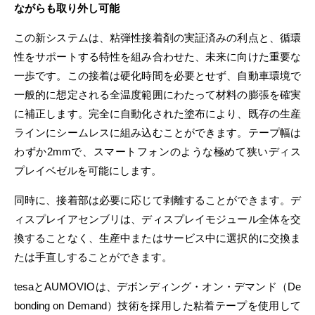
ながらも取り外し可能
この新システムは、粘弾性接着剤の実証済みの利点と、循環
性をサポートする特性を組み合わせた、未来に向けた重要な
一歩です。この接着は硬化時間を必要とせず、自動車環境で
一般的に想定される全温度範囲にわたって材料の膨張を確実
に補正します。完全に自動化された塗布により、既存の生産
ラインにシームレスに組み込むことができます。テープ幅は
わずか2mmで、スマートフォンのような極めて狭いディス
プレイベゼルを可能にします。
同時に、接着部は必要に応じて剥離することができます。デ
ィスプレイアセンブリは、ディスプレイモジュール全体を交
換することなく、生産中またはサービス中に選択的に交換ま
たは手直しすることができます。
tesaとAUMOVIOは、デボンディング・オン・デマンド（De
bonding on Demand）技術を採用した粘着テープを使用して