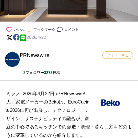
いいね
ブックマーク
コメント
2026/4/22
PRNewswire
フォローする
2
フォロワー
3273
投稿
ミラノ
,
2026年4月22日
/PRNewswire/ --
大手家電メーカーのBekoは、EuroCucin
a 2026に再び出展し、テクノロジー、デ
ザイン、サステナビリティの融合が、家
庭の中心であるキッチンでの創造・調理・暮らし方をどのよ
うに変革しているのかを紹介します。