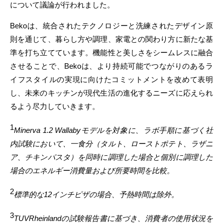
について議論が行われました。
Bekoは、統合されたテクノロジーと洗練されたデザイン原
則を通じて、暮らし方や調理、家電との関わり方に新たな基
準を打ち立てています。機能性と美しさをシームレスに融合
させることで、Bekoは、より持続可能でつながりのあるラ
イフスタイルの実現に向けたコミットメントを改めて表明
し、未来のキッチンが現代生活の進化するニーズに応えられ
るよう尽力していきます。
1
Minerva 1.2 Wallabyモデルを対象に、ラボ手順に基づく社
内試験において、一食分（タルト、ローストポテト、ラザニ
ア、チキンパスタ）を同時に調理した場合と個別に調理した
場合のエネルギー消費量および所要時間を比較。
2
標準的な12インチピザの場合、予熱時間は除外。
3
TUVRheinlandの試験報告書に基づき、消費者の使用状況を