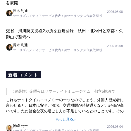
を展開
長木 利通
2026.08.08
ツーリズムメディアサービス代表 / ㈱ツーリンクス代表取締役社
長
交省、河川防災拠点2カ所を新規登録 秋田・北秋田と京都・久
御山で整備へ
長木 利通
2026.08.08
ツーリズムメディアサービス代表 / ㈱ツーリンクス代表取締役社
長
新着コメント
〈避暑旅〉金曜夜はサマーナイトミュージアム、都立6施設で
これもナイトタイムエコノミーの一つなのでしょう。外国人観光者に
言わせると、日本は安全、清潔、交通機関が時刻通りなど、評価が高
いです。ただ健全な夜の過ごし方が不足しているとのことです。その
ような意味で、金曜夜にこのようなイベントが行われれば、日本人に
もっと見る
限らず外国人にとっても楽しみが増えるでしょうね。
神崎 公一
2026.08.04
ツーリズムメディアサービス編集長 / ㈱ツーリンクス取締役