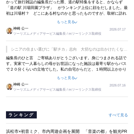
かって旅行雑誌の編集長だった際、道の駅特集をすると、かならず
「道の駅 川場田園プラザ」 がランキング上位に顔をだしました。最
初は川場村？ どこにある村なのかと思ったものですが、取材に訪れ
永井 彰一社長にインタビューしたら、興味深い話が次々が飛び出しま
もっと見る
した。プレゼンも巧みで、今でも思い出すことが２つあります。一つ
神崎 公一
2026.07.17
は、従業員に東京ディズニーランドを見学させ、サービス業、接客業
ツーリズムメディアサービス編集長 / ㈱ツーリンクス取締役
の何かを理解してもらっていることです。 もう一つは1800円もする
プレミアムヨーグルトを販売するにあたり、社内に懸念もあったそう
です。永井社長は、駐車場に都内ナンバーの高級外車が停まっている
シニアの住まい選びに「駅チカ」志向 大切なのは出かけたくなる
ことに目をつけ、高級商品でも売れると確信したそうです。今回の記
暮らし
編集長のひと言 ご寄稿ありがとうございます。身につまされる話で
事を懐かしく読みました。
す。実家で一人暮らしの母がお世話になった施設は最寄り駅からバス
で２０分くらいの立地でした。私の自宅からだと、１時間以上かかり
ました。母の住まいから近いという理由で、その施設を選択したので
もっと見る
すが、私と妹にとっては、半日仕事ででした。シニアの住まい選び
神崎 公一
2026.07.16
は、当人だけではなく、世話をする家族の足の便も考えない外池ない
ツーリズムメディアサービス編集長 / ㈱ツーリンクス取締役
と思いました。
ランキング
すべて見る
浜松市×初音ミク、市内周遊企画を展開 「音楽の都」を観光PR