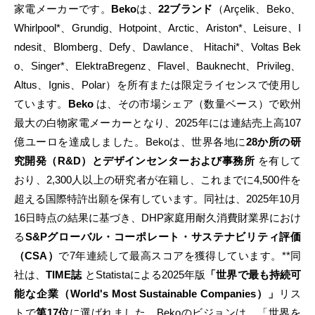
家電メーカーです。
Beko
は、
22ブランド
（Arçelik、Beko、
Whirlpool*、Grundig、Hotpoint、Arctic、Ariston*、Leisure、I
ndesit、Blomberg、Defy、Dawlance、 Hitachi*、Voltas Bek
o、Singer*、ElektraBregenz、Flavel、Bauknecht、Privileg、
Altus、Ignis、Polar）を所有または限定ライセンスで使用し
ています。
Beko
は、その市場シェア（数量ベース）で欧州
最大の白物家電メーカーとなり、2025年には連結売上高107
億ユーロを達成しました。Bekoは、世界各地に
28か所の研
究開発（R&D）とデザインセンターおよび事務所
を有して
おり、2,300人以上の研究者が在籍し、これまでに4,500件を
超える国際特許出願を保有しています。同社は、2025年10月
16日時点の結果に基づき、DHP家庭用耐久消費財業界におけ
る
S&Pグローバル・コーポレート・サステナビリティ評価
（CSA）
で7年連続して最高スコアを獲得しています。**同
社は、
TIME誌
とStatistaによる2025年版
「世界で最も持続可
能な企業（World's Most Sustainable Companies）」
リス
トで
第17位
に選ばれました。Bekoのビジョンは、「世界を