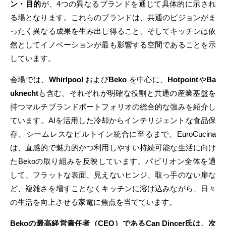
ン・目的
が、4つの異なるブランドを通じて具体的に示され
る場となります。これらのブランドは、共通のビジョンがま
ったく異なる成果を生み出し得ること、そしてキッチンは依
然としてイノベーションが最も影響する空間であることを示
しています。
会場では、
Whirlpool
および
Beko
を中心に、
Hotpoint
や
Ba
uknecht
も含む、それぞれが明確な役割と共通の産業基盤を
持つマルチブランドポートフォリオの総合的な強みを紹介し
ています。AIを活用した冷却からインテリジェントな食品保
存、シームレスなビルトイン統合に至るまで、EuroCucina
は、直感的で魅力的かつ利用しやすい持続可能な生活に向け
たBekoの取り組みを反映しています。パビリオン全体を通
して、フラットな表面、見えないヒンジ、取っ手のない扉な
ど、複雑さを増すことなくキッチンに溶け込みながら、日々
の生活を向上させる家電に焦点を当てています。
Bekoの最高経営責任者（CEO）であるCan Dinçer氏は、次