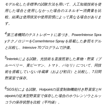
モデル化した非標準の試験方法を用いて、人工知能技術を使
用した場合と使用しなかった場合のエネルギー消費量を比
較。結果は使用状況や使用習慣によって異なる場合がありま
す。
4
第三者機関のテストレポートに基づき、PowerIntense Spra
yテクノロジーをCornerIntense Sprayを搭載した参照モデル
と比較し、Intensive 70プログラムで評価。
5
Intertekによる試験。光技術を直接照射した果物・野菜（ブ
ルーベリー、黄ピーマン、トマト、パセリ）について、同技
術を搭載していない冷蔵庫（および初日）と比較し、7日間
野菜室で保存。
6
SGS社による試験。Hotpointの湿度制御機能付き野菜室とH
otpointの従来型野菜室で保存した場合のホウレンソウとルッ
コラの保存状態を比較（平均値）。