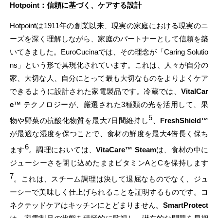
Hotpoint：信頼に基づく、ケアする設計
Hotpointは1911年の創業以来、現実の家庭における現実のニ
ーズを深く理解しながら、家庭のパートナーとして信頼を築
いてきました。EuroCucinaでは、その理念が「Caring Solutio
ns」という形で具現化されています。これは、人々が自分の
家、大切な人、自分にとって最も大切なものをよりよくケア
できるように設計された家電製品です。冷蔵では、
VitalCar
e
™ テクノロジーが、厳選された3種類の光を活用して、果
5
物や野菜の抗酸化物質を最大7日間維持し
、
FreshShield™
が最適な湿度を保つことで、食材の鮮度を最大4倍長く保ち
6
ます
。調理においては、
VitaCare™ Steam
は、食材の中に
ジューシーさを閉じ込めたままビタミンAとCを保持します
7
。これは、スチーム調理は決して退屈なものでなく、ジュ
ーシーで美味しく仕上げられることを証明するものです。コ
ネクテッドケアはキッチンにとどまりません。
SmartProtect