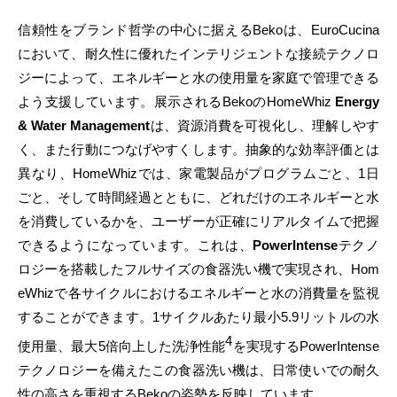
信頼性をブランド哲学の中心に据えるBekoは、EuroCucina
において、耐久性に優れたインテリジェントな接続テクノロ
ジーによって、エネルギーと水の使用量を家庭で管理できる
よう支援しています。展示されるBekoのHomeWhiz
Energy
& Water Management
は、資源消費を可視化し、理解しやす
く、また行動につなげやすくします。抽象的な効率評価とは
異なり、HomeWhizでは、家電製品がプログラムごと、1日
ごと、そして時間経過とともに、どれだけのエネルギーと水
を消費しているかを、ユーザーが正確にリアルタイムで把握
できるようになっています。これは、
PowerIntense
テクノ
ロジーを搭載したフルサイズの食器洗い機で実現され、Hom
eWhizで各サイクルにおけるエネルギーと水の消費量を監視
することができます。1サイクルあたり最小5.9リットルの水
4
使用量、最大5倍向上した洗浄性能
を実現するPowerIntense
テクノロジーを備えたこの食器洗い機は、日常使いでの耐久
性の高さを重視するBekoの姿勢を反映しています。