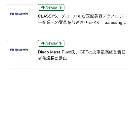
PRNewswire
CLASSYS、グローバルな医療美容テクノロジ
ー企業への変革を加速させるべく、Samsung El
ectronicsおよびVunoの元幹部であるTaek-Soo
Kim博士を最高技術責任者（CTO）に任命
PRNewswire
Diego Mesa Puyo氏、GEFの次期最高経営責任
者兼議長に選出