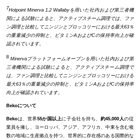
7
Hotpoint Minerva 1.2 Wallabyを用いた社内および第三者機
関による試験によると、アクティブスチーム調理では、ファ
ン調理と比較してニンジンとブロッコリーにおける最大63％
の重量減少の抑制と、ビタミンAおよびCの保持率向上が確
認されています。
8
Minervaプラットフォームオーブンを用いた社内および第
三者機関による試験によると、アクティブスチーム調理で
は、ファン調理と比較してニンジンとブロッコリーにおける
最大63％の重量減少の抑制と、ビタミンAおよびCの保持率
向上が確認されています。
Bekoについて
Beko
は、世界
55か国以上
に子会社を持ち、
約45,000人
の従
業員を擁し、ヨーロッパ、アジア、アフリカ、中東を含む複
数の地域に生産拠点を持つ、世界的に存在感のある国際的な