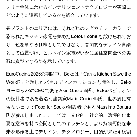
ォリオ全体にわたるインテリジェントテクノロジーが実際に
どのように連携しているかを紹介しています。
各ブランドのエリアには、それぞれのシグネチャーカラーで
彩られたキッチン家電を集めた
Colour Zone
も設けられてお
り、色を単なる仕様としてではなく、意図的なデザイン言語
として位置づけ、ビルトイン家電がいかに居住空間全体の美
観に貢献できるかを示しています。
EuroCucina 2026の期間中、Bekoは「Can a Kitchen Save the
World?」と題したパネルディスカッションも開催し、Beko
ヨーロッパのCEOであるAkın Garzanlı氏、Bekoパビリオン
の設計者である著名な建築家Mario Cucinella氏、世界的に有
名なシェフでFood for Soulの創設者であるMassimo Bottura
氏が参加しました。ここでは、文化的、社会的、環境的に重
要な意味を持つ空間としてのキッチンと、より持続可能な未
来を形作る上でデザイン、テクノロジー、目的が果たす役割