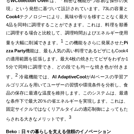
る
WCollection Oven
は、「精密な機能かつ容易な操作の実
現」という発想に基づいて設計されています。73Lの容量と
Cook4
テクノロジーにより、風味や香りを移すことなく最大
4品を同時に調理することができます。これは、料理を順番
に調理する場合と比較して、調理時間およびエネルギー使用
1
量を大幅に削減できます。
この機能をさらに発展させた
Pi
zza Party
機能は、最も人気の高い料理であるピザにもCook4
の適用範囲を拡張します。最大4枚の焼きたてピザをわずか1
5分で同時に調理でき、どの段でも均一な焼き色が付きま
2
す。
冷蔵機能では、
AI AdaptiveCool
がAIベースの学習ア
ルゴリズムを用いてユーザーの習慣や環境条件を分析し、食
品の保存に最適な温度を維持します。このシステムは、最適
な条件下で最大20％の省エネルギーを実現します。これは、
固定サイクルではなくリアルタイムの適応制御によってもた
3
らされる大きなメリットです。
Beko：日々の暮らしを支える信頼のイノベーション