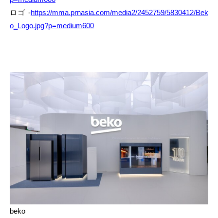
ロゴ -
https://mma.prnasia.com/media2/2452759/5830412/Bek
o_Logo.jpg?p=medium600
beko