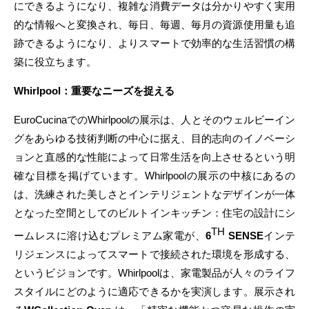
にできるようになり、複雑な消費データは分かりやすく実用
的な情報へと変換され、毎日、毎週、毎月の資源使用量も追
跡できるようになり、よりスマートで効率的な生活習慣の構
築に役立ちます。
Whirlpool：重要なニーズを捉える
EuroCucinaでのWhirlpoolの展示は、人とそのウェルビーイン
グをあらゆる技術判断の中心に据え、目的志向のイノベーシ
ョンと直感的な性能によって日常生活を向上させるという明
確な目標を掲げています。Whirlpoolの展示の中核にあるの
は、洗練された美しさとインテリジェントなデザインが一体
となった空間としてのビルトインキッチン：住宅の設計にシ
TH
ームレスに溶け込むプレミアム家電が、
6
SENSE
インテ
リジェンスによってスマートで接続された環境を形成する、
というビジョンです。Whirlpoolは、家電製品が人々のライフ
スタイルにどのように適応できるかを実演します。展示され