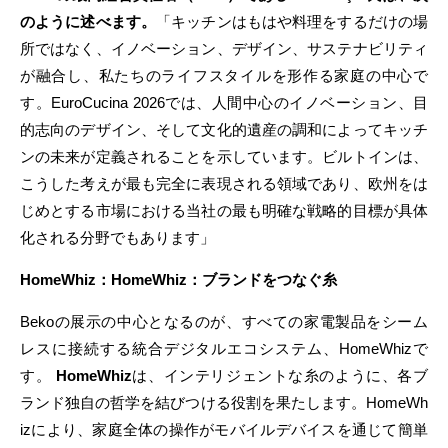
のように述べます。
「キッチンはもはや料理をするだけの場
所ではなく、イノベーション、デザイン、サステナビリティ
が融合し、私たちのライフスタイルを形作る家庭の中心で
す。EuroCucina 2026では、人間中心のイノベーション、目
的志向のデザイン、そして文化的遺産の調和によってキッチ
ンの未来が定義されることを示しています。ビルトインは、
こうした考えが最も完全に表現される領域であり、欧州をは
じめとする市場における当社の最も明確な戦略的目標が具体
化される分野でもあります」
HomeWhiz：HomeWhiz：ブランドをつなぐ糸
Bekoの展示の中心となるのが、すべての家電製品をシーム
レスに接続する統合デジタルエコシステム、HomeWhizで
す。
HomeWhiz
は、インテリジェントな糸のように、各ブ
ランド独自の哲学を結びつける役割を果たします。HomeWh
izにより、家庭全体の操作がモバイルデバイスを通じて簡単