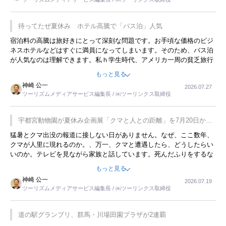
待ってたぜ夏休み ホテル高騰で「バス泊」人気
宿泊料の高騰は旅好きにとって深刻な問題です。お手頃な価格のビジ
ネスホテルなどはすぐに満員になってしまいます。そのため、バス泊
が人気なのは理解できます。私ｈ学生時代、アメリカ一周の貧乏旅行
をした時は、移動はグレイハウンドバスでした。夕方から夜の便を利
もっと見る
用してホテル代を浮かせていました。ただし、若いからできたことで
神崎 公一
2026.07.27
す。若い人が夜行バスで京都に行った、青森に行ったと聞くと、疲れ
ツーリズムメディアサービス編集長 / ㈱ツーリンクス取締役
が残らないのかなと思ってしまいます。
宇都宮動物園が夏休み企画展「クマと人との距離」を7月20日から
開催
猛暑とクマ出没の報道に接しない日がありません。なぜ、ここ数年、
クマが人里に現れるのか。、万一、クマと遭遇したら、どうしたらい
いのか。テレビを見ながら家族と話しています。死んだふりをするな
んてことは、冗談でもいえません。そんな中で、この企画展はタイム
もっと見る
リーですね。
神崎 公一
2026.07.19
ツーリズムメディアサービス編集長 / ㈱ツーリンクス取締役
道の駅グランプリ、群馬・川場田園プラザが2連覇