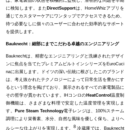
は、家電製品の状態を積極的に監視し、潜在的な問題を早期
に検知します。また
DirectSupport
は、HomeWhizアプリを
通じてカスタマーケアにワンタップでアクセスできるため、
待つ必要なしに個々のユーザーに合わせた効率的なサポート
を提供します。
Bauknecht：細部にまでこだわる卓越のエンジニアリング
Bauknechtは、精密なエンジニアリングと洗練されたデザイ
ンに焦点を当てたプレミアムビルトインシリーズをEuroCuci
naに出展します。ドイツの深い伝統に根ざしたこのブランド
は、考え抜かれたテクノロジーによって日常生活を豊かにす
るという理念を掲げており、展示されるすべての家電製品に
その哲学が貫かれています。IHコンロの
HeatControl
温度制
御機能は、さまざまな料理で安定した温度管理を実現しま
す。
Pure Steam Technology
電子レンジは、100%スチーム
調理により栄養素、水分、自然な風味を優しく保ち、よりヘ
8
ルシーな仕上がりを実現します。
冷蔵庫では、Bauknecht