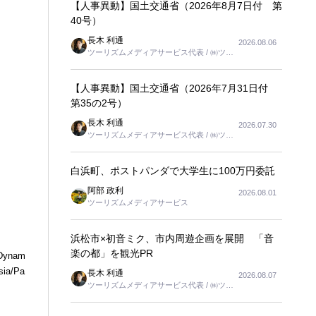
【人事異動】国土交通省（2026年8月7日付 第
40号）
長木 利通
2026.08.06
ツーリズムメディアサービス代表 / ㈱ツー
リンクス代表取締役社長
【人事異動】国土交通省（2026年7月31日付
第35の2号）
長木 利通
2026.07.30
ツーリズムメディアサービス代表 / ㈱ツー
リンクス代表取締役社長
白浜町、ポストパンダで大学生に100万円委託
阿部 政利
2026.08.01
ツーリズムメディアサービス
浜松市×初音ミク、市内周遊企画を展開 「音
楽の都」を観光PR
nDynam
sia/Pa
長木 利通
2026.08.07
ツーリズムメディアサービス代表 / ㈱ツー
リンクス代表取締役社長