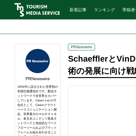
新着記事
ランキング
寄稿者
PRNewswire
Schaefflerと
術の発展に向け戦
PRNewswire
1954年に設立された世界初の
米国広報通信社です。配信ネ
ットワークで全世界をカバー
しています。Cision Ltd.の子
会社として、Cisionクラウド
ベースコミュニケーション製
品、世界最大のマルチチャネ
ル、多文化コンテンツ普及ネ
ットワークと包括的なワーク
フローツールおよびプラット
フォームを組み合わせること