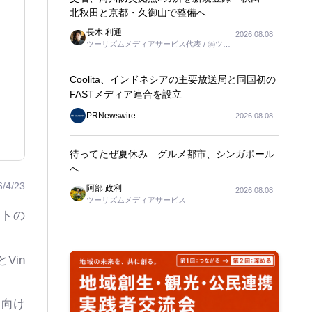
北秋田と京都・久御山で整備へ
長木 利通
2026.08.08
ツーリズムメディアサービス代表 / ㈱ツー
リンクス代表取締役社長
Coolita、インドネシアの主要放送局と同国初の
FASTメディア連合を設立
PRNewswire
2026.08.08
待ってたぜ夏休み グルメ都市、シンガポール
へ
6/4/23
阿部 政利
2026.08.08
ツーリズムメディアサービス
ットの
Vin
ト向け