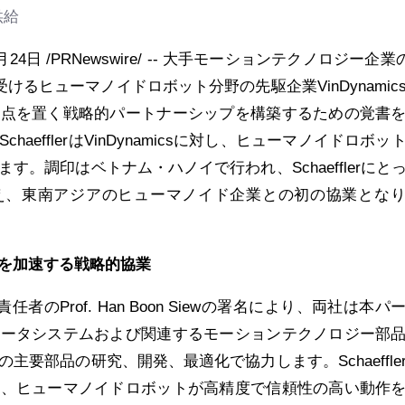
供給
4日 /PRNewswire/ -- 大手モーションテクノロジー企業の
の支援を受けるヒューマノイドロボット分野の先駆企業VinDynamic
重点を置く戦略的パートナーシップを構築するための覚書
aefflerはVinDynamicsに対し、ヒューマノイドロボッ
す。調印はベトナム・ハノイで行われ、Schaefflerにと
え、東南アジアのヒューマノイド企業との初の協業とな
を加速する戦略的協業
責任者のProf. Han Boon Siewの署名により、両社は本パ
エータシステムおよび関連するモーションテクノロジー部
主要部品の研究、開発、最適化で協力します。Schaeffle
は、ヒューマノイドロボットが高精度で信頼性の高い動作