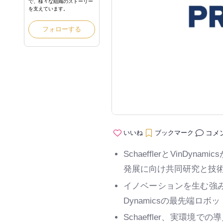
で、様々な組織のストーリー
を支えています。
フォローする
コメ
いいね
ブックマーク
SchaefflerとVin
発展に向け共同研究と技
イノベーションを生む強みの
Dynamicsの最先端ロボ
Schaeffler、実環