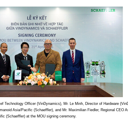
ief Technology Officer (VinDynamics), Mr. Le Minh, Director of Hardware (Vi
manoid Asia/Pacific (Schaeffler), and Mr. Maximilian Fiedler, Regional CEO A
ific (Schaeffler) at the MOU signing ceremony.