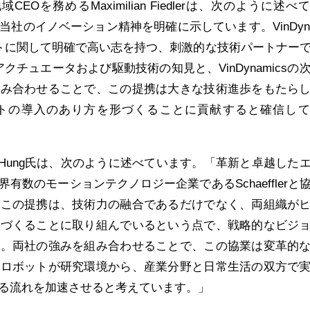
地域CEOを務めるMaximilian Fiedlerは、次のように述べ
社のイノベーション精神を明確に示しています。VinDyna
トに関して明確で高い志を持つ、刺激的な技術パートナー
きたアクチュエータおよび駆動技術の知見と、VinDynamicsの
組み合わせることで、この提携は大きな技術進歩をもたら
トの導入のあり方を形づくることに貢献すると確信して
 Manh Hung氏は、次のように述べています。「革新と卓越した
有数のモーションテクノロジー企業であるSchaefflerと
。この提携は、技術力の融合であるだけでなく、両組織が
形づくることに取り組んでいるという点で、戦略的なビジ
す。両社の強みを組み合わせることで、この協業は変革的
ドロボットが研究環境から、産業分野と日常生活の双方で
る流れを加速させると考えています。」