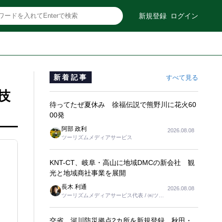
新規登録
ログイン
新着記事
すべて見る
ト技
待ってたぜ夏休み 徐福伝説で熊野川に花火60
00発
阿部 政利
2026.08.08
ツーリズムメディアサービス
KNT-CT、岐阜・高山に地域DMCの新会社 観
光と地域商社事業を展開
長木 利通
2026.08.08
ツーリズムメディアサービス代表 / ㈱ツー
リンクス代表取締役社長
交省、河川防災拠点2カ所を新規登録 秋田・