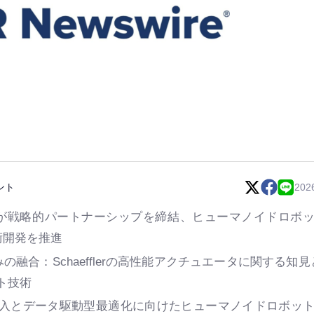
ント
202
Dynamicsが戦略的パートナーシップを締結、ヒューマノイドロボ
術開発を推進
融合：Schaefflerの高性能アクチュエータに関する知見と
ット技術
境での導入とデータ駆動型最適化に向けたヒューマノイドロボッ