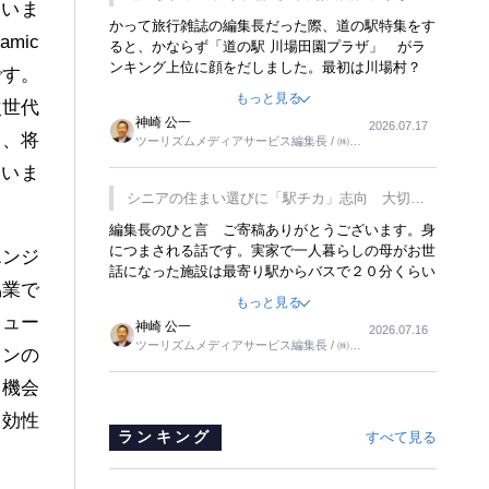
ていま
覇
かって旅行雑誌の編集長だった際、道の駅特集をす
mic
ると、かならず「道の駅 川場田園プラザ」 がラ
ンキング上位に顔をだしました。最初は川場村？
です。
どこにある村なのかと思ったものですが、取材に訪
もっと見る
次世代
れ永井 彰一社長にインタビューしたら、興味深い
神崎 公一
2026.07.17
話が次々が飛び出しました。プレゼンも巧みで、今
し、将
ツーリズムメディアサービス編集長 / ㈱ツ
でも思い出すことが２つあります。一つは、従業員
ーリンクス取締役
に東京ディズニーランドを見学させ、サービス業、
いま
接客業の何かを理解してもらっていることです。
シニアの住まい選びに「駅チカ」志向 大切な
もう一つは1800円もするプレミアムヨーグルトを
のは出かけたくなる暮らし
編集長のひと言 ご寄稿ありがとうございます。身
販売するにあたり、社内に懸念もあったそうです。
につまされる話です。実家で一人暮らしの母がお世
永井社長は、駐車場に都内ナンバーの高級外車が停
エンジ
話になった施設は最寄り駅からバスで２０分くらい
まっていることに目をつけ、高級商品でも売れると
協業で
の立地でした。私の自宅からだと、１時間以上かか
確信したそうです。今回の記事を懐かしく読みまし
もっと見る
りました。母の住まいから近いという理由で、その
た。
ヒュー
神崎 公一
2026.07.16
施設を選択したのですが、私と妹にとっては、半日
ツーリズムメディアサービス編集長 / ㈱ツ
ョンの
仕事ででした。シニアの住まい選びは、当人だけで
ーリンクス取締役
はなく、世話をする家族の足の便も考えない外池な
な機会
いと思いました。
実効性
ランキング
すべて見る