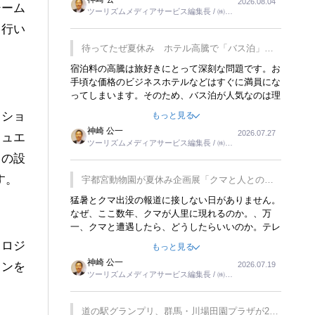
2026.08.04
トが行われれば、日本人に限らず外国人にとっても
シーム
ツーリズムメディアサービス編集長 / ㈱ツ
楽しみが増えるでしょうね。
ーリンクス取締役
を行い
待ってたぜ夏休み ホテル高騰で「バス泊」人
気
宿泊料の高騰は旅好きにとって深刻な問題です。お
手頃な価格のビジネスホテルなどはすぐに満員にな
ってしまいます。そのため、バス泊が人気なのは理
解できます。私ｈ学生時代、アメリカ一周の貧乏旅
ーショ
もっと見る
行をした時は、移動はグレイハウンドバスでした。
神崎 公一
2026.07.27
夕方から夜の便を利用してホテル代を浮かせていま
チュエ
ツーリズムメディアサービス編集長 / ㈱ツ
した。ただし、若いからできたことです。若い人が
ーリンクス取締役
タの設
夜行バスで京都に行った、青森に行ったと聞くと、
疲れが残らないのかなと思ってしまいます。
す。
宇都宮動物園が夏休み企画展「クマと人との距
離」を7月20日から開催
猛暑とクマ出没の報道に接しない日がありません。
なぜ、ここ数年、クマが人里に現れるのか。、万
一、クマと遭遇したら、どうしたらいいのか。テレ
ビを見ながら家族と話しています。死んだふりをす
ノロジ
もっと見る
るなんてことは、冗談でもいえません。そんな中
神崎 公一
2026.07.19
ョンを
で、この企画展はタイムリーですね。
ツーリズムメディアサービス編集長 / ㈱ツ
ーリンクス取締役
道の駅グランプリ、群馬・川場田園プラザが2連