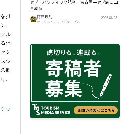
セブ・パシフィック航空、名古屋―セブ線に11
月就航
発を推
阿部 政利
2026.08.08
ツーリズムメディアサービス
ョン、
イクル
する信
ファミ
ンスシ
上の拠
あり、
ーシッ