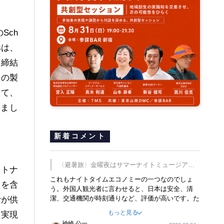
Sch
sは、
を締結
トの製
って、
りまし
新着コメント
〈避暑旅〉金曜夜はサマーナイトミュージア
ートナ
ム、都立6施設で
これもナイトタイムエコノミーの一つなのでしょ
品を含
う。外国人観光者に言わせると、日本は安全、清
潔、交通機関が時刻通りなど、評価が高いです。た
rが供
だ健全な夜の過ごし方が不足しているとのことで
もっと見る
を実現
す。そのような意味で、金曜夜にこのようなイベン
神崎 公一