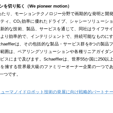
ンを切り拓く（
We pioneer motion
）
は、80年にわたり、モーションテクノロジー分野で画期的な発明と開
ティ、CO₂効率に優れたドライブ、シャシーソリューシ
革新的な技術、製品、サービスを通じて、同社はライフサ
をより効率的で、インテリジェントで、持続可能なものに
haefflerは、その包括的な製品・サービス群を8つの製品
の範囲は、ベアリングソリューションや各種リニアガイダ
にまで及びます。Schaefflerは、世界55か国に250以
員を擁する世界最大級のファミリーオーナー企業の一つで
一つです。
namics、ヒューマノイドロボット技術の発展に向け戦略的パートナ