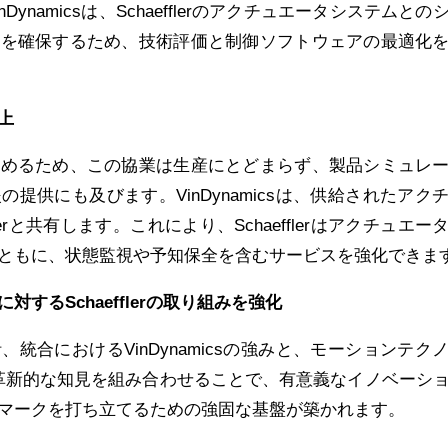
ynamicsは、Schaefflerのアクチュエータシステムとの
合を確保するため、技術評価と制御ソフトウェアの最適化
上
高めるため、この協業は生産にとどまらず、製品シミュレ
提供にも及びます。VinDynamicsは、供給されたアク
lerと共有します。これにより、Schaefflerはアクチュエー
ともに、状態監視や予知保全を含むサービスを強化できま
に対する
Schaeffler
の取り組みを強化
統合におけるVinDynamicsの強みと、モーションテク
lerの革新的な知見を組み合わせることで、有意義なイノベーシ
マークを打ち立てるための強固な基盤が築かれます。