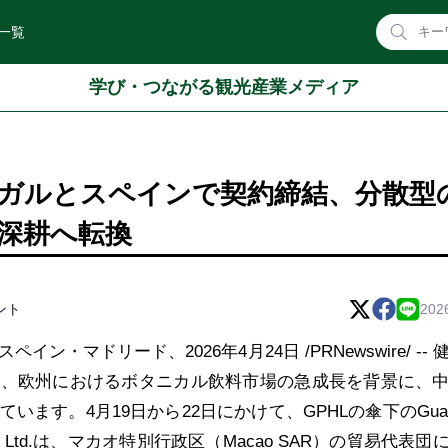
一覧
学び・つながる観光産業メディア
ルトガルとスペインで契約締結、分散型
深耕へ転換
ント
202
・マドリード、2026年4月24日 /PRNewswire/ -- 
と、欧州におけるボタニカル飲料市場の急成長を背景に、
ます。4月19日から22日にかけて、GPHLの傘下のGuan
lth Co., Ltd.は、マカオ特別行政区（Macao SAR）の貿易代表