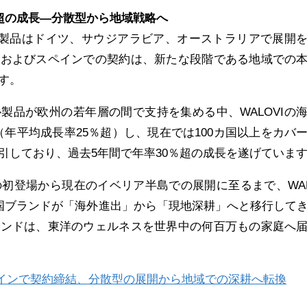
％超の成長―分散型から地域戦略へ
け缶製品はドイツ、サウジアラビア、オーストラリアで展開
ルおよびスペインでの契約は、新たな段階である地域での
す。
製品が欧州の若年層の間で支持を集める中、WALOVIの
大（年平均成長率25％超）し、現在では100カ国以上をカバ
引しており、過去5年間で年率30％超の成長を遂げていま
の初登場から現在のイベリア半島での展開に至るまで、WAL
中国ブランドが「海外進出」から「現地深耕」へと移行して
ランドは、東洋のウェルネスを世界中の何百万もの家庭へ
スペインで契約締結、分散型の展開から地域での深耕へ転換