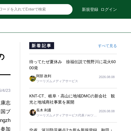
新規登録
ログイン
新着記事
すべて見る
の
待ってたぜ夏休み 徐福伝説で熊野川に花火60
00発
阿部 政利
2026.08.08
ツーリズムメディアサービス
6/4/23
KNT-CT、岐阜・高山に地域DMCの新会社 観
光と地域商社事業を展開
健康志
長木 利通
中国ブ
2026.08.08
ツーリズムメディアサービス代表 / ㈱ツー
gzh
リンクス代表取締役社長
団に参加
交省、河川防災拠点2カ所を新規登録 秋田・