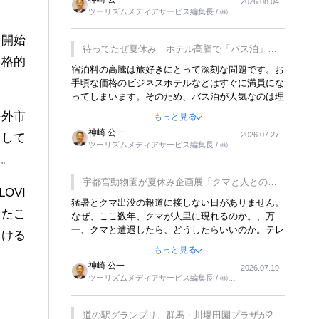
2026.08.04
トが行われれば、日本人に限らず外国人にとっても
ツーリズムメディアサービス編集長 / ㈱ツ
楽しみが増えるでしょうね。
ーリンクス取締役
を開始
待ってたぜ夏休み ホテル高騰で「バス泊」人
本格的
気
宿泊料の高騰は旅好きにとって深刻な問題です。お
手頃な価格のビジネスホテルなどはすぐに満員にな
ってしまいます。そのため、バス泊が人気なのは理
解できます。私ｈ学生時代、アメリカ一周の貧乏旅
海外市
もっと見る
行をした時は、移動はグレイハウンドバスでした。
神崎 公一
2026.07.27
ーして
夕方から夜の便を利用してホテル代を浮かせていま
ツーリズムメディアサービス編集長 / ㈱ツ
した。ただし、若いからできたことです。若い人が
ーリンクス取締役
す。
夜行バスで京都に行った、青森に行ったと聞くと、
疲れが残らないのかなと思ってしまいます。
宇都宮動物園が夏休み企画展「クマと人との距
OVI
離」を7月20日から開催
猛暑とクマ出没の報道に接しない日がありません。
きたこ
なぜ、ここ数年、クマが人里に現れるのか。、万
一、クマと遭遇したら、どうしたらいいのか。テレ
届ける
ビを見ながら家族と話しています。死んだふりをす
もっと見る
るなんてことは、冗談でもいえません。そんな中
神崎 公一
2026.07.19
で、この企画展はタイムリーですね。
ツーリズムメディアサービス編集長 / ㈱ツ
ーリンクス取締役
道の駅グランプリ、群馬・川場田園プラザが2連