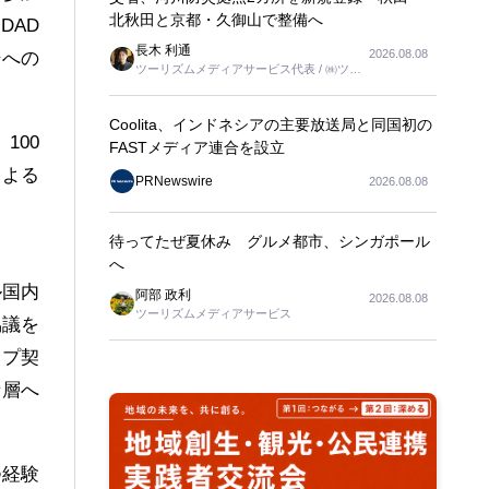
北秋田と京都・久御山で整備へ
DAD
長木 利通
2026.08.08
場への
ツーリズムメディアサービス代表 / ㈱ツー
リンクス代表取締役社長
Coolita、インドネシアの主要放送局と同国初の
100
FASTメディア連合を設立
による
PRNewswire
2026.08.08
待ってたぜ夏休み グルメ都市、シンガポール
へ
ル国内
阿部 政利
2026.08.08
ツーリズムメディアサービス
協議を
ップ契
者層へ
つ経験