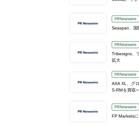
PRNewswire
Seaspa
PRNewswire
Tribesi
拡大
PRNewswire
AXA XL
S-RMを買収
PRNewswire
FP Mark