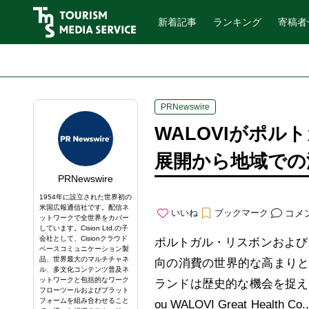
新着記事
ランキング
寄稿者
PRNewswire
WALOVIがポ
展開から地域での
PRNewswire
1954年に設立された世界初の
米国広報通信社です。配信ネ
コメ
いいね
ブックマーク
ットワークで全世界をカバー
しています。Cision Ltd.の子
会社として、Cisionクラウド
ポルトガル・リスボンおよびスペイン
ベースコミュニケーション製
品、世界最大のマルチチャネ
向の消費の世界的な高まり
ル、多文化コンテンツ普及ネ
ットワークと包括的なワーク
ランドは歴史的な機会を捉えてい
フローツールおよびプラット
フォームを組み合わせること
ou WALOVI Great Hea