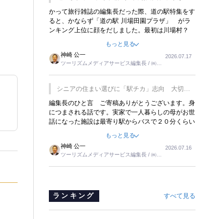
覇
かって旅行雑誌の編集長だった際、道の駅特集をす
ると、かならず「道の駅 川場田園プラザ」 がラ
ンキング上位に顔をだしました。最初は川場村？
どこにある村なのかと思ったものですが、取材に訪
もっと見る
れ永井 彰一社長にインタビューしたら、興味深い
神崎 公一
2026.07.17
話が次々が飛び出しました。プレゼンも巧みで、今
ツーリズムメディアサービス編集長 / ㈱ツ
でも思い出すことが２つあります。一つは、従業員
ーリンクス取締役
に東京ディズニーランドを見学させ、サービス業、
接客業の何かを理解してもらっていることです。
シニアの住まい選びに「駅チカ」志向 大切な
もう一つは1800円もするプレミアムヨーグルトを
のは出かけたくなる暮らし
編集長のひと言 ご寄稿ありがとうございます。身
販売するにあたり、社内に懸念もあったそうです。
につまされる話です。実家で一人暮らしの母がお世
永井社長は、駐車場に都内ナンバーの高級外車が停
話になった施設は最寄り駅からバスで２０分くらい
まっていることに目をつけ、高級商品でも売れると
の立地でした。私の自宅からだと、１時間以上かか
確信したそうです。今回の記事を懐かしく読みまし
もっと見る
りました。母の住まいから近いという理由で、その
た。
神崎 公一
2026.07.16
施設を選択したのですが、私と妹にとっては、半日
ツーリズムメディアサービス編集長 / ㈱ツ
仕事ででした。シニアの住まい選びは、当人だけで
ーリンクス取締役
はなく、世話をする家族の足の便も考えない外池な
いと思いました。
ランキング
すべて見る