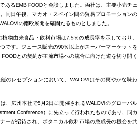
であるEMB FOODと会談しました。両社は、主要小売チ
た。同日午後、マカオ・スペイン間の貿易プロモーション
ALOVIの南欧展開を確固たるものとしました。
インの植物由来食品・飲料市場は7.5％の成長率を示しており
つです。ジュース販売の90％以上がスーパーマーケット
B FOODとの契約が主流市場への統合に向けた道を切り開
催のレセプションにおいて、WALOVIはその爽やかな味
は、広州本社で5月2日に開催されるWALOVIのグローバ
vestment Conference）に先立って行われたものであり、同
トナーが招待され、ボタニカル飲料市場の急成長の機会を