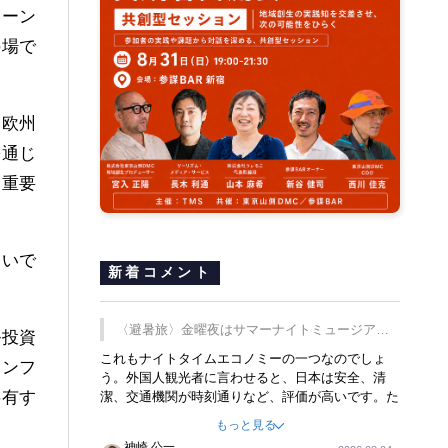
ェーン
の場で
、欧州
を通じ
く重要
わいで
新着コメント
〈避暑旅〉金曜夜はサマーナイトミュージア
ル投資
ム、都立6施設で
これもナイトタイムエコノミーの一つなのでしょ
カンフ
う。外国人観光者に言わせると、日本は安全、清
共有す
潔、交通機関が時刻通りなど、評価が高いです。た
だ健全な夜の過ごし方が不足しているとのことで
もっと見る
す。そのような意味で、金曜夜にこのようなイベン
神崎 公一