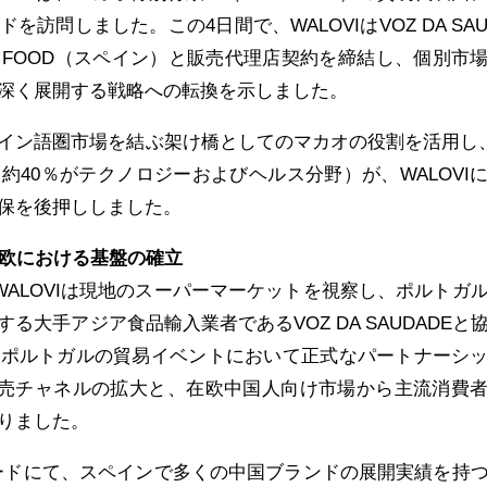
訪問しました。この4日間で、WALOVIはVOZ DA SAU
B FOOD（スペイン）と販売代理店契約を締結し、個別市
深く展開する戦略への転換を示しました。
イン語圏市場を結ぶ架け橋としてのマカオの役割を活用し、
約40％がテクノロジーおよびヘルス分野）が、WALOVI
保を後押ししました。
南欧における基盤の確立
WALOVIは現地のスーパーマーケットを視察し、ポルトガ
る大手アジア食品輸入業者であるVOZ DA SAUDADEと
とポルトガルの貿易イベントにおいて正式なパートナーシ
の販売チャネルの拡大と、在欧中国人向け市場から主流消費
りました。
ドリードにて、スペインで多くの中国ブランドの展開実績を持