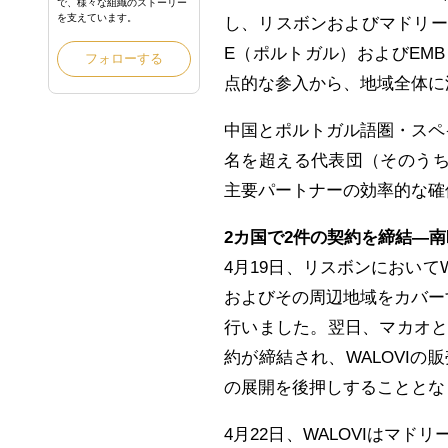
で、様々な組織のストーリー
を支えています。
し、リスボンおよびマドリードを
E（ポルトガル）およびEM
フォローする
点的な参入から、地域全体に
中国とポルトガル語圏・スペ
名を超える代表団（そのうち
主要パートナーの効率的な確
2カ国で2件の契約を締結―
4月19日、リスボンにおいて
およびその周辺地域をカバーす
行いました。翌日、マカオ
約が締結され、WALOVI
の展開を後押しすることとな
4月22日、WALOVIはマ