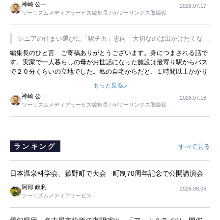
神崎 公一
2026.07.17
は、従業員に東京ディズニーランドを見学させ、サービス業、接客業
ツーリズムメディアサービス編集長 / ㈱ツーリンクス取締役
の何かを理解してもらっていることです。 もう一つは1800円もする
プレミアムヨーグルトを販売するにあたり、社内に懸念もあったそう
です。永井社長は、駐車場に都内ナンバーの高級外車が停まっている
シニアの住まい選びに「駅チカ」志向 大切なのは出かけたくなる
ことに目をつけ、高級商品でも売れると確信したそうです。今回の記
暮らし
編集長のひと言 ご寄稿ありがとうございます。身につまされる話で
事を懐かしく読みました。
す。実家で一人暮らしの母がお世話になった施設は最寄り駅からバス
で２０分くらいの立地でした。私の自宅からだと、１時間以上かかり
ました。母の住まいから近いという理由で、その施設を選択したので
もっと見る
すが、私と妹にとっては、半日仕事ででした。シニアの住まい選び
神崎 公一
2026.07.16
は、当人だけではなく、世話をする家族の足の便も考えない外池ない
ツーリズムメディアサービス編集長 / ㈱ツーリンクス取締役
と思いました。
ランキング
すべて見る
日本温泉科学会、菰野町で大会 町制70周年記念で公開講演会
阿部 政利
2026.08.06
ツーリズムメディアサービス