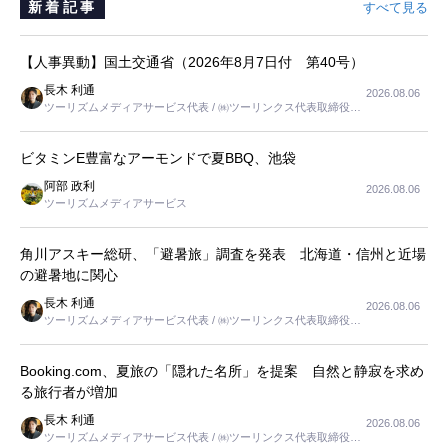
新着記事
すべて見る
【人事異動】国土交通省（2026年8月7日付 第40号）
長木 利通
2026.08.06
ツーリズムメディアサービス代表 / ㈱ツーリンクス代表取締役社
長
ビタミンE豊富なアーモンドで夏BBQ、池袋
阿部 政利
2026.08.06
ツーリズムメディアサービス
角川アスキー総研、「避暑旅」調査を発表 北海道・信州と近場
の避暑地に関心
長木 利通
2026.08.06
ツーリズムメディアサービス代表 / ㈱ツーリンクス代表取締役社
長
Booking.com、夏旅の「隠れた名所」を提案 自然と静寂を求め
る旅行者が増加
長木 利通
2026.08.06
ツーリズムメディアサービス代表 / ㈱ツーリンクス代表取締役社