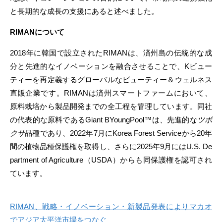
と長期的な成長の支援にあると述べました。
RIMANについて
2018年に韓国で設立されたRIMANは、済州島の伝統的な成
分と先進的なイノベーションを融合させることで、Kビュー
ティーを再定義するグローバルなビューティー＆ウェルネス
直販企業です。RIMANは済州スマートファームにおいて、
原料栽培から製品開発までの全工程を管理しています。同社
の代表的な原料であるGiant
BYoungPool™
は、先進的な
ツボ
クサ
品種であり、2022年7月にKorea Forest Serviceから20年
間の植物品種保護権を取得し、さらに2025年9月にはU.S. De
partment of Agriculture（USDA）からも同保護権を
認可され
ています。
RIMAN、戦略・イノベーション・新製品発表によりマカオ
でアジア太平洋市場をつなぐ