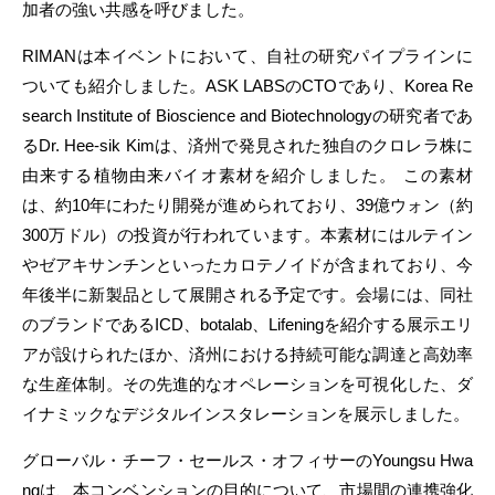
加者の
強
い共感を呼びました
。
RIMANは本イベントにおいて、自社の研究パイプラインに
ついても紹介しました。ASK LABSのCTOであり、Korea Re
search Institute of Bioscience and Biotechnologyの研究者であ
るDr. Hee-sik Kimは、済州で発見された独自のクロレラ株に
由来する植物由来バイオ素材を紹介しました。 この素材
は、約10年にわたり開発が進められており、39億ウォン（約
300万ドル）の投資が行われています。本素材にはルテイン
やゼアキサンチンといったカロテノイドが含まれており、今
年後半に新製品として展開される予定です。会場には、同社
のブランドであるICD、botalab、Lifeningを紹介する展示エリ
アが設けられたほか、
済州における持続可能な調達と高効率
な生産体制。その先進的なオペレーションを可視化した、ダ
イナミックなデジタルインスタレーションを展示しました。
グローバル・チーフ・セールス・オフィサーのYoungsu Hwa
ngは、本コンベンションの目的について、
市場間の連携強化