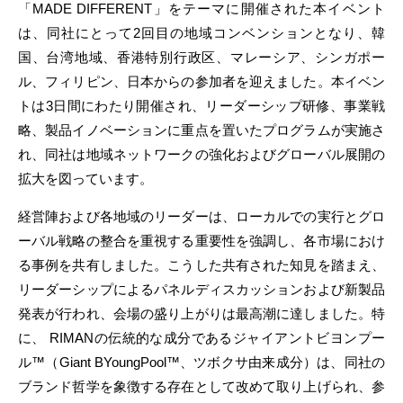
「MADE DIFFERENT」をテーマに開催された本イベント
は、同社にとって2回目の地域コンベンションとなり、
韓
国、台湾地域、香港特別行政区
、マレーシア、シンガポー
ル、フィリピン、日本からの参加者を迎えました。本イベン
トは3日間にわたり開催され、リーダーシップ研修、事業戦
略、製品イノベーションに重点を置いたプログラムが実施さ
れ、同社は地域ネットワークの強化およびグローバル展開の
拡大を図っています。
経営陣および各地域のリーダーは、ローカルでの実行とグロ
ーバル戦略の整合を重視する重要性を強調し、各市場におけ
る事例を共有しました。こうした共有された知見を踏まえ、
リーダーシップによるパネルディスカッションおよび新製品
発表が行われ、会場の盛り上がりは最高潮に達しました。特
に、
RIMAN
の
伝
統的な成分であるジャイアントビヨンプ
ー
ル
™
（
Giant BYoungPool™
、ツボクサ由
来
成分）は、同社の
ブランド哲
学
を象
徴
する存在として改めて取り上げられ、
参