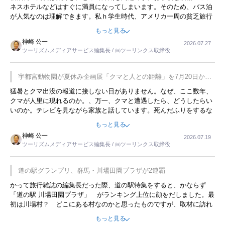
ネスホテルなどはすぐに満員になってしまいます。そのため、バス泊
が人気なのは理解できます。私ｈ学生時代、アメリカ一周の貧乏旅行
をした時は、移動はグレイハウンドバスでした。夕方から夜の便を利
もっと見る
用してホテル代を浮かせていました。ただし、若いからできたことで
神崎 公一
2026.07.27
す。若い人が夜行バスで京都に行った、青森に行ったと聞くと、疲れ
ツーリズムメディアサービス編集長 / ㈱ツーリンクス取締役
が残らないのかなと思ってしまいます。
宇都宮動物園が夏休み企画展「クマと人との距離」を7月20日から
開催
猛暑とクマ出没の報道に接しない日がありません。なぜ、ここ数年、
クマが人里に現れるのか。、万一、クマと遭遇したら、どうしたらい
いのか。テレビを見ながら家族と話しています。死んだふりをするな
んてことは、冗談でもいえません。そんな中で、この企画展はタイム
もっと見る
リーですね。
神崎 公一
2026.07.19
ツーリズムメディアサービス編集長 / ㈱ツーリンクス取締役
道の駅グランプリ、群馬・川場田園プラザが2連覇
かって旅行雑誌の編集長だった際、道の駅特集をすると、かならず
「道の駅 川場田園プラザ」 がランキング上位に顔をだしました。最
初は川場村？ どこにある村なのかと思ったものですが、取材に訪れ
永井 彰一社長にインタビューしたら、興味深い話が次々が飛び出しま
もっと見る
した。プレゼンも巧みで、今でも思い出すことが２つあります。一つ