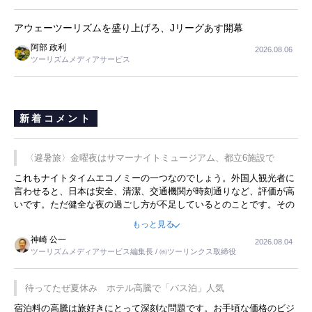
長
アウェーツーリズムを盛り上げろ、Jリーグあす開幕
阿部 政利
2026.08.06
ツーリズムメディアサービス
新着コメント
〈避暑旅〉金曜夜はサマーナイトミュージアム、都立6施設で
これもナイトタイムエコノミーの一つなのでしょう。外国人観光者に
言わせると、日本は安全、清潔、交通機関が時刻通りなど、評価が高
いです。ただ健全な夜の過ごし方が不足しているとのことです。その
ような意味で、金曜夜にこのようなイベントが行われれば、日本人に
もっと見る
限らず外国人にとっても楽しみが増えるでしょうね。
神崎 公一
2026.08.04
ツーリズムメディアサービス編集長 / ㈱ツーリンクス取締役
待ってたぜ夏休み ホテル高騰で「バス泊」人気
宿泊料の高騰は旅好きにとって深刻な問題です。お手頃な価格のビジ