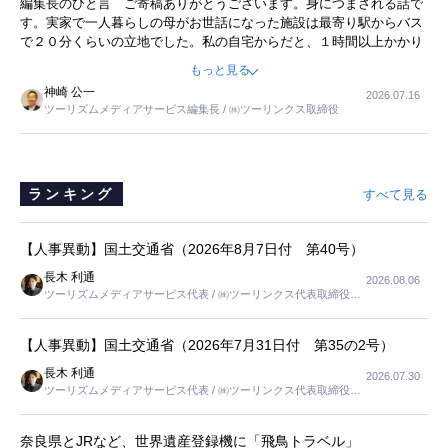
編集長のひと言 ご寄稿ありがとうございます。身につまされる話で
事を懐かしく読みました。
す。実家で一人暮らしの母がお世話になった施設は最寄り駅からバス
で２０分くらいの立地でした。私の自宅からだと、１時間以上かかり
ました。母の住まいから近いという理由で、その施設を選択したので
もっと見る
すが、私と妹にとっては、半日仕事ででした。シニアの住まい選び
神崎 公一
2026.07.16
は、当人だけではなく、世話をする家族の足の便も考えない外池ない
ツーリズムメディアサービス編集長 / ㈱ツーリンクス取締役
と思いました。
ランキング
すべて見る
【人事異動】国土交通省（2026年8月7日付 第40号）
長木 利通
2026.08.06
ツーリズムメディアサービス代表 / ㈱ツーリンクス代表取締役社
長
【人事異動】国土交通省（2026年7月31日付 第35の2号）
長木 利通
2026.07.30
ツーリズムメディアサービス代表 / ㈱ツーリンクス代表取締役社
長
奈良県とJRなど、世界遺産登録機に「飛鳥トラベル」