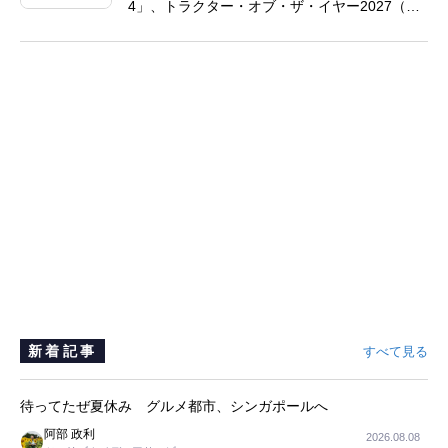
4」、トラクター・オブ・ザ・イヤー2027（TO
TY 2027）の2部門で最終候補入り、中国製高馬
力農業機械分野で画期的成果
新着記事
すべて見る
待ってたぜ夏休み グルメ都市、シンガポールへ
阿部 政利
2026.08.08