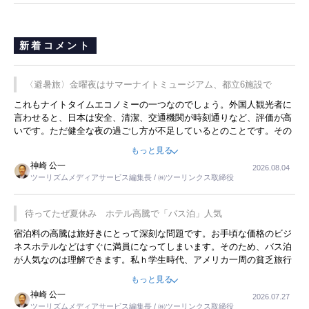
新着コメント
〈避暑旅〉金曜夜はサマーナイトミュージアム、都立6施設で
これもナイトタイムエコノミーの一つなのでしょう。外国人観光者に
言わせると、日本は安全、清潔、交通機関が時刻通りなど、評価が高
いです。ただ健全な夜の過ごし方が不足しているとのことです。その
ような意味で、金曜夜にこのようなイベントが行われれば、日本人に
もっと見る
限らず外国人にとっても楽しみが増えるでしょうね。
神崎 公一
2026.08.04
ツーリズムメディアサービス編集長 / ㈱ツーリンクス取締役
待ってたぜ夏休み ホテル高騰で「バス泊」人気
宿泊料の高騰は旅好きにとって深刻な問題です。お手頃な価格のビジ
ネスホテルなどはすぐに満員になってしまいます。そのため、バス泊
が人気なのは理解できます。私ｈ学生時代、アメリカ一周の貧乏旅行
をした時は、移動はグレイハウンドバスでした。夕方から夜の便を利
もっと見る
用してホテル代を浮かせていました。ただし、若いからできたことで
神崎 公一
2026.07.27
す。若い人が夜行バスで京都に行った、青森に行ったと聞くと、疲れ
ツーリズムメディアサービス編集長 / ㈱ツーリンクス取締役