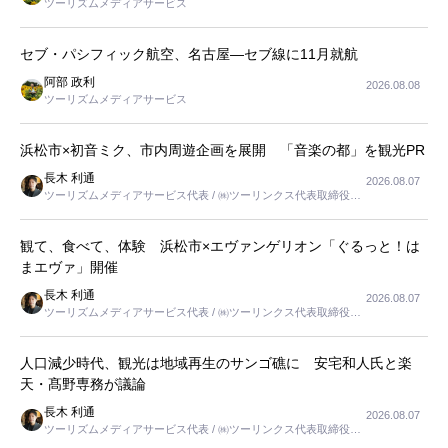
ツーリズムメディアサービス
セブ・パシフィック航空、名古屋―セブ線に11月就航
阿部 政利
2026.08.08
ツーリズムメディアサービス
浜松市×初音ミク、市内周遊企画を展開 「音楽の都」を観光PR
長木 利通
2026.08.07
ツーリズムメディアサービス代表 / ㈱ツーリンクス代表取締役社
長
観て、食べて、体験 浜松市×エヴァンゲリオン「ぐるっと！は
まエヴァ」開催
長木 利通
2026.08.07
ツーリズムメディアサービス代表 / ㈱ツーリンクス代表取締役社
長
人口減少時代、観光は地域再生のサンゴ礁に 安宅和人氏と楽
天・髙野専務が議論
長木 利通
2026.08.07
ツーリズムメディアサービス代表 / ㈱ツーリンクス代表取締役社
長