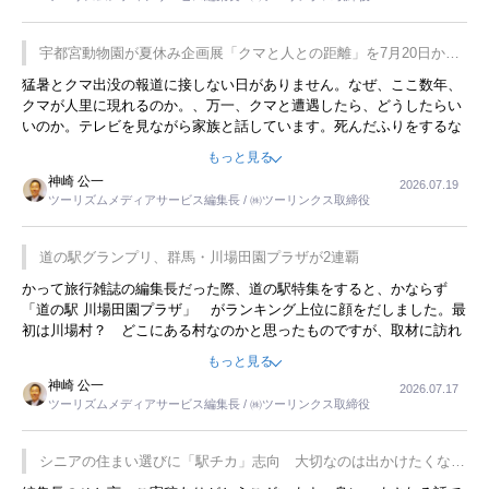
が残らないのかなと思ってしまいます。
宇都宮動物園が夏休み企画展「クマと人との距離」を7月20日から
開催
猛暑とクマ出没の報道に接しない日がありません。なぜ、ここ数年、
クマが人里に現れるのか。、万一、クマと遭遇したら、どうしたらい
いのか。テレビを見ながら家族と話しています。死んだふりをするな
んてことは、冗談でもいえません。そんな中で、この企画展はタイム
もっと見る
リーですね。
神崎 公一
2026.07.19
ツーリズムメディアサービス編集長 / ㈱ツーリンクス取締役
道の駅グランプリ、群馬・川場田園プラザが2連覇
かって旅行雑誌の編集長だった際、道の駅特集をすると、かならず
「道の駅 川場田園プラザ」 がランキング上位に顔をだしました。最
初は川場村？ どこにある村なのかと思ったものですが、取材に訪れ
永井 彰一社長にインタビューしたら、興味深い話が次々が飛び出しま
もっと見る
した。プレゼンも巧みで、今でも思い出すことが２つあります。一つ
神崎 公一
2026.07.17
は、従業員に東京ディズニーランドを見学させ、サービス業、接客業
ツーリズムメディアサービス編集長 / ㈱ツーリンクス取締役
の何かを理解してもらっていることです。 もう一つは1800円もする
プレミアムヨーグルトを販売するにあたり、社内に懸念もあったそう
です。永井社長は、駐車場に都内ナンバーの高級外車が停まっている
シニアの住まい選びに「駅チカ」志向 大切なのは出かけたくなる
ことに目をつけ、高級商品でも売れると確信したそうです。今回の記
暮らし