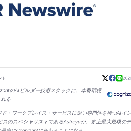
ント
202
izantのAIビルダー技術スタックに、本番環境
される
ジド・ワークプレイス・サービスに深い専門性を持つAIイ
スのスペシャリストであるAstreyaが、史上最大規模の
中にCognizantに加わることになる