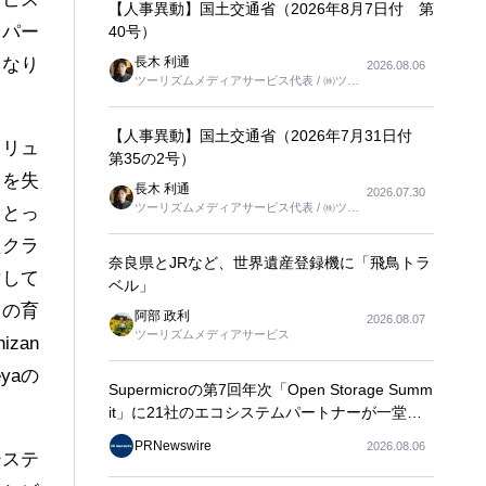
【人事異動】国土交通省（2026年8月7日付 第
・パー
40号）
長木 利通
となり
2026.08.06
ツーリズムメディアサービス代表 / ㈱ツー
リンクス代表取締役社長
【人事異動】国土交通省（2026年7月31日付
ソリュ
第35の2号）
りを失
長木 利通
2026.07.30
ツーリズムメディアサービス代表 / ㈱ツー
にとっ
リンクス代表取締役社長
たクラ
奈良県とJRなど、世界遺産登録機に「飛鳥トラ
対して
ベル」
 の育
阿部 政利
2026.08.07
ツーリズムメディアサービス
zan
yaの
Supermicroの第7回年次「Open Storage Summ
it」に21社のエコシステムパートナーが一堂に
会し、エンタープライズAIの大規模導入に関す
PRNewswire
2026.08.06
る実践的なガイダンスを共有
システ