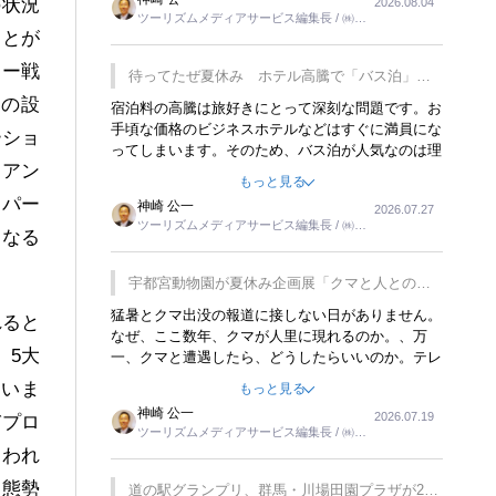
の状況
2026.08.04
トが行われれば、日本人に限らず外国人にとっても
ツーリズムメディアサービス編集長 / ㈱ツ
楽しみが増えるでしょうね。
ことが
ーリンクス取締役
ャー戦
待ってたぜ夏休み ホテル高騰で「バス泊」人
気
ーの設
宿泊料の高騰は旅好きにとって深刻な問題です。お
手頃な価格のビジネスホテルなどはすぐに満員にな
ーショ
ってしまいます。そのため、バス泊が人気なのは理
イアン
解できます。私ｈ学生時代、アメリカ一周の貧乏旅
もっと見る
行をした時は、移動はグレイハウンドバスでした。
・パー
神崎 公一
2026.07.27
夕方から夜の便を利用してホテル代を浮かせていま
ツーリズムメディアサービス編集長 / ㈱ツ
した。ただし、若いからできたことです。若い人が
となる
ーリンクス取締役
夜行バスで京都に行った、青森に行ったと聞くと、
疲れが残らないのかなと思ってしまいます。
宇都宮動物園が夏休み企画展「クマと人との距
離」を7月20日から開催
猛暑とクマ出没の報道に接しない日がありません。
れると
なぜ、ここ数年、クマが人里に現れるのか。、万
。5大
一、クマと遭遇したら、どうしたらいいのか。テレ
ビを見ながら家族と話しています。死んだふりをす
ていま
もっと見る
るなんてことは、冗談でもいえません。そんな中
神崎 公一
2026.07.19
で、この企画展はタイムリーですね。
びプロ
ツーリズムメディアサービス編集長 / ㈱ツ
ーリンクス取締役
、われ
る態勢
道の駅グランプリ、群馬・川場田園プラザが2連