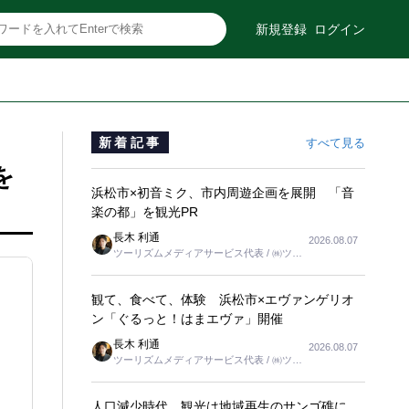
新規登録
ログイン
新着記事
すべて見る
を
浜松市×初音ミク、市内周遊企画を展開 「音
楽の都」を観光PR
長木 利通
2026.08.07
ツーリズムメディアサービス代表 / ㈱ツー
リンクス代表取締役社長
観て、食べて、体験 浜松市×エヴァンゲリオ
ン「ぐるっと！はまエヴァ」開催
長木 利通
2026.08.07
ツーリズムメディアサービス代表 / ㈱ツー
リンクス代表取締役社長
人口減少時代、観光は地域再生のサンゴ礁に