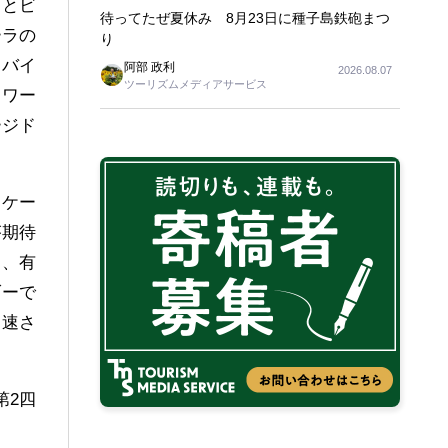
資とビ
待ってたぜ夏休み 8月23日に種子島鉄砲まつ
ーラの
り
ロバイ
阿部 政利
2026.08.07
ツーリズムメディアサービス
トワー
ージド
スケー
が期待
は、有
ダーで
加速さ
第2四