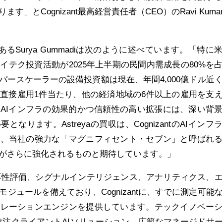
」とCognizant最高経営責任者（CEO）のRavi Kumar
sの社長であるSurya Gummadiは次のように述べています。「特に
イテク投資活動が2025年上半期の民間内需成長の80%を
パースケーラーの設備投資額は現在、年間4,000億ドル近
直接雇用1件当たり、他の経済地域の6件以上の雇用を支
AIインフラの効果的かつ信頼性の高い拡張には、深い背
なります。Astreyaの買収は、CognizantのAIインフ
し、当社の強力な「マグニフィセント・セブン」と呼ばれ
がさらに強化されるものと期待しています。」
ubは、即応性評価、シグナルインテリジェンス、アナリティクス、
ジュールを備えており、Cognizantに、すでに測定可能
ペレーションエンジンを提供しています。テックイノベー
aの特注クライアントAIソリューション、広範なマネージドサ