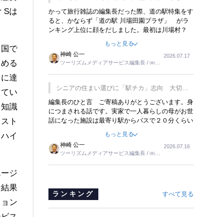
覇
 Sは
かって旅行雑誌の編集長だった際、道の駅特集をす
ると、かならず「道の駅 川場田園プラザ」 がラ
ンキング上位に顔をだしました。最初は川場村？
どこにある村なのかと思ったものですが、取材に訪
もっと見る
米国で
れ永井 彰一社長にインタビューしたら、興味深い
神崎 公一
2026.07.17
話が次々が飛び出しました。プレゼンも巧みで、今
占める
ツーリズムメディアサービス編集長 / ㈱ツ
でも思い出すことが２つあります。一つは、従業員
ーリンクス取締役
に東京ディズニーランドを見学させ、サービス業、
くに達
接客業の何かを理解してもらっていることです。
シニアの住まい選びに「駅チカ」志向 大切な
えてい
もう一つは1800円もするプレミアムヨーグルトを
のは出かけたくなる暮らし
編集長のひと言 ご寄稿ありがとうございます。身
販売するにあたり、社内に懸念もあったそうです。
景知識
につまされる話です。実家で一人暮らしの母がお世
永井社長は、駐車場に都内ナンバーの高級外車が停
話になった施設は最寄り駅からバスで２０分くらい
ラスト
まっていることに目をつけ、高級商品でも売れると
の立地でした。私の自宅からだと、１時間以上かか
確信したそうです。今回の記事を懐かしく読みまし
もっと見る
るハイ
りました。母の住まいから近いという理由で、その
た。
神崎 公一
2026.07.16
施設を選択したのですが、私と妹にとっては、半日
ツーリズムメディアサービス編集長 / ㈱ツ
仕事ででした。シニアの住まい選びは、当人だけで
ーリンクス取締役
はなく、世話をする家族の足の便も考えない外池な
エージ
いと思いました。
な結果
ランキング
すべて見る
ション
ービス