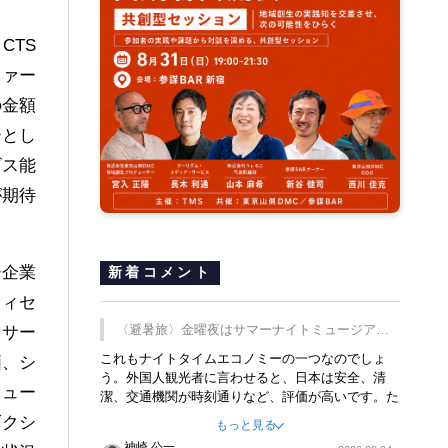
：CTS
ファー
の金額
ーとし
ビス能
が期待
ー企業
新着コメント
フィセ
〈避暑旅〉金曜夜はサマーナイトミュージア
ドサー
ム、都立6施設で
これもナイトタイムエコノミーの一つなのでしょ
価、シ
う。外国人観光者に言わせると、日本は安全、清
ジュー
潔、交通機関が時刻通りなど、評価が高いです。た
だ健全な夜の過ごし方が不足しているとのことで
ダクシ
もっと見る
す。そのような意味で、金曜夜にこのようなイベン
神崎 公一