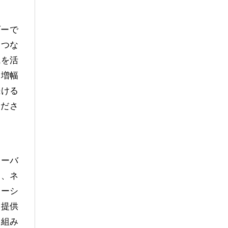
ダーで
をつな
識を活
を増幅
続ける
くださ
ローバ
ー、ネ
ューシ
ス提供
に組み