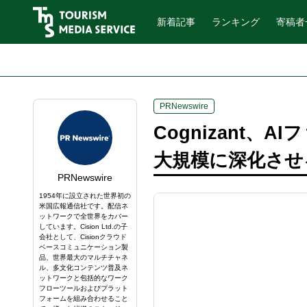
新着記事
ランキング
寄稿者
PRNewswire
Cognizant
大規模に深化させる
PRNewswire
1954年に設立された世界初の
米国広報通信社です。配信ネ
ットワークで全世界をカバー
しています。Cision Ltd.の子
会社として、Cisionクラウド
ベースコミュニケーション製
品、世界最大のマルチチャネ
ル、多文化コンテンツ普及ネ
ットワークと包括的なワーク
フローツールおよびプラット
フォームを組み合わせること