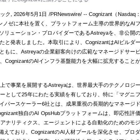
ック
,
2026年5月1日
/PRNewswire/ -- Cognizant（Nasdaq
ンノゼに本社を置く、プラットフォーム主導の世界的なAI
ソリューション・プロバイダーであるAstreyaを、非公開
と発表しました。本取引により、CognizantはAIビルダ
もに、Astreyaの企業顧客向けの広範なマネージドサー
CognizantのAIインフラ基盤能力を大幅に拡充すること
以上で事業を展開するAstreyaは、世界最大手のテクノロジ
ーとして25年にわたる実績を有しており、特に「マグニ
イパースケーラー6社とは、成果重視の長期的なマネージ
nizant独自のAI OpsHubプラットフォームは、即応性評
、アナリティクス、エージェントによる自動化のためのモ
Officeを備えており、CognizantのAI人材プールを深化させ、プロ