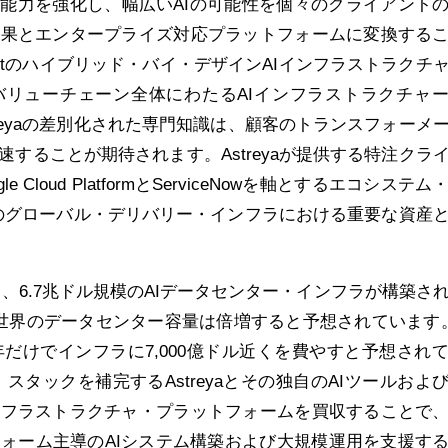
ー能力を強化し、幅広いAIの可能性を個々のクライアント
成果とエンタープライズ対応プラットフォームに変換する
zantのハイブリッド・バイ・デザインAIインフラストラクチ
バリューチェーン全体にわたるAIインフラストラクチャ
reyaの差別化された専門知識は、顧客のトランスフォーメ
することが期待されます。Astreyaが提供する特注クラ
 Cloud PlatformとServiceNowを軸とするエコシステム
antのグローバル・デリバリー・インフラにおける重要な資産
けて、6.7兆ドル規模のAIデータセンター・インフラが構築さ
世界のデータセンター容量は倍増すると予想されています
年だけでインフラに7,000億ドル近くを費やすと予想され
ダー・スタックを補完するAstreyaとその独自のAIツールおよ
ンフラストラクチャ・プラットフォームを買収することで
ォーム主導のAIシステム構築および大規模運用を支援す