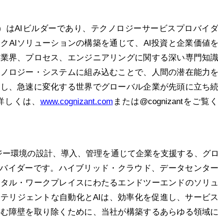
: CTSH）はAIビルダーであり、テクノロジーサービスプロバイ
クAIソリューションの構築を通じて、AI投資と企業価値
。業界、プロセス、エンジニアリングに関する深い専門知
クノロジー・システムに組み込むことで、人間の潜在能力
現し、急速に変化する世界でグローバル企業が先頭に立ち
詳しくは、
www.cognizant.com
または@cognizantをご覧
ノロジー環境の設計、導入、管理を通じて企業を支援する、グ
ロバイダーです。ハイブリッド・クラウド、データセンタ
ジタル・ワークプレイスにわたるエンドツーエンドのソリ
テリジェントな自動化とAIは、効率化を促進し、サービ
阻む障壁を取り除くために、当社が構築するあらゆる領域