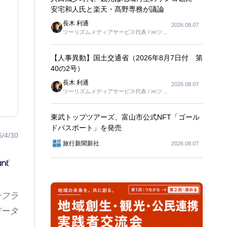
安宅和人氏と楽天・髙野専務が議論
長木 利通
2026.08.07
ツーリズムメディアサービス代表 / ㈱ツー
リンクス代表取締役社長
【人事異動】国土交通省（2026年8月7日付 第
40の2号）
長木 利通
2026.08.07
ツーリズムメディアサービス代表 / ㈱ツー
リンクス代表取締役社長
東武トップツアーズ、富山市公式NFT「ゴール
ドパスポート」を発売
6/4/30
旅行新聞新社
2026.08.07
ンフラ
データ