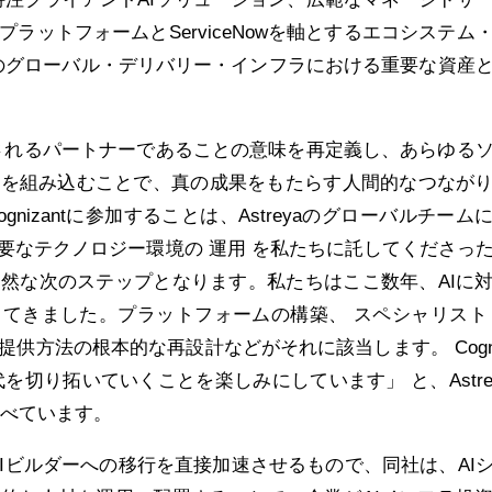
ラットフォームとServiceNowを軸とするエコシステム
antのグローバル・デリバリー・インフラにおける重要な資産
に信頼されるパートナーであることの意味を再定義し、あらゆる
スを組み込むことで、真の成果をもたらす人間的なつなが
nizantに参加することは、Astreyaのグローバルチーム
要なテクノロジー環境の 運用 を私たちに託してくださっ
然な次のステップとなります。私たちはここ数年、AIに
てきました。プラットフォームの構築、 スペシャリスト
供方法の根本的な再設計などがそれに該当します。 Cogni
代を切り拓いていくことを楽しみにしています」 と、Astre
lは述べています。
tのAIビルダーへの移行を直接加速させるもので、同社は、AI