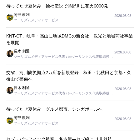
待ってたぜ夏休み 徐福伝説で熊野川に花火6000発
阿部 政利
2026.08.08
ツーリズムメディアサービス
KNT-CT、岐阜・高山に地域DMCの新会社 観光と地域商社事業
を展開
長木 利通
2026.08.08
ツーリズムメディアサービス代表 / ㈱ツーリンクス代表取締役社
長
交省、河川防災拠点2カ所を新規登録 秋田・北秋田と京都・久
御山で整備へ
長木 利通
2026.08.08
ツーリズムメディアサービス代表 / ㈱ツーリンクス代表取締役社
長
待ってたぜ夏休み グルメ都市、シンガポールへ
阿部 政利
2026.08.08
ツーリズムメディアサービス
セブ・パシフィック航空、名古屋―セブ線に11月就航