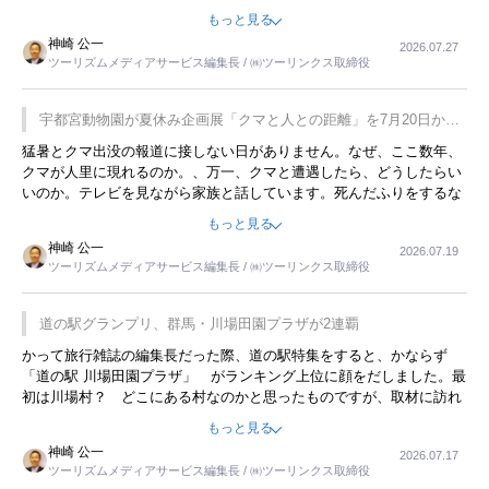
をした時は、移動はグレイハウンドバスでした。夕方から夜の便を利
もっと見る
用してホテル代を浮かせていました。ただし、若いからできたことで
神崎 公一
2026.07.27
す。若い人が夜行バスで京都に行った、青森に行ったと聞くと、疲れ
ツーリズムメディアサービス編集長 / ㈱ツーリンクス取締役
が残らないのかなと思ってしまいます。
宇都宮動物園が夏休み企画展「クマと人との距離」を7月20日から
開催
猛暑とクマ出没の報道に接しない日がありません。なぜ、ここ数年、
クマが人里に現れるのか。、万一、クマと遭遇したら、どうしたらい
いのか。テレビを見ながら家族と話しています。死んだふりをするな
んてことは、冗談でもいえません。そんな中で、この企画展はタイム
もっと見る
リーですね。
神崎 公一
2026.07.19
ツーリズムメディアサービス編集長 / ㈱ツーリンクス取締役
道の駅グランプリ、群馬・川場田園プラザが2連覇
かって旅行雑誌の編集長だった際、道の駅特集をすると、かならず
「道の駅 川場田園プラザ」 がランキング上位に顔をだしました。最
初は川場村？ どこにある村なのかと思ったものですが、取材に訪れ
永井 彰一社長にインタビューしたら、興味深い話が次々が飛び出しま
もっと見る
した。プレゼンも巧みで、今でも思い出すことが２つあります。一つ
神崎 公一
2026.07.17
は、従業員に東京ディズニーランドを見学させ、サービス業、接客業
ツーリズムメディアサービス編集長 / ㈱ツーリンクス取締役
の何かを理解してもらっていることです。 もう一つは1800円もする