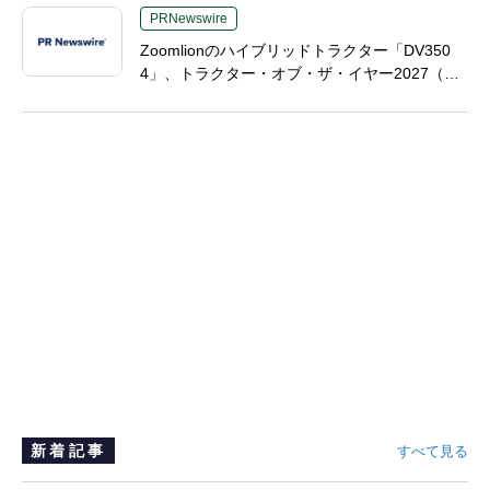
PRNewswire
Zoomlionのハイブリッドトラクター「DV350
4」、トラクター・オブ・ザ・イヤー2027（TO
TY 2027）の2部門で最終候補入り、中国製高馬
力農業機械分野で画期的成果
新着記事
すべて見る