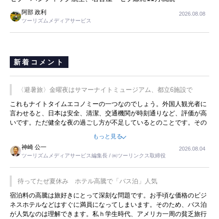
阿部 政利
2026.08.08
ツーリズムメディアサービス
新着コメント
〈避暑旅〉金曜夜はサマーナイトミュージアム、都立6施設で
これもナイトタイムエコノミーの一つなのでしょう。外国人観光者に
言わせると、日本は安全、清潔、交通機関が時刻通りなど、評価が高
いです。ただ健全な夜の過ごし方が不足しているとのことです。その
ような意味で、金曜夜にこのようなイベントが行われれば、日本人に
もっと見る
限らず外国人にとっても楽しみが増えるでしょうね。
神崎 公一
2026.08.04
ツーリズムメディアサービス編集長 / ㈱ツーリンクス取締役
待ってたぜ夏休み ホテル高騰で「バス泊」人気
宿泊料の高騰は旅好きにとって深刻な問題です。お手頃な価格のビジ
ネスホテルなどはすぐに満員になってしまいます。そのため、バス泊
が人気なのは理解できます。私ｈ学生時代、アメリカ一周の貧乏旅行