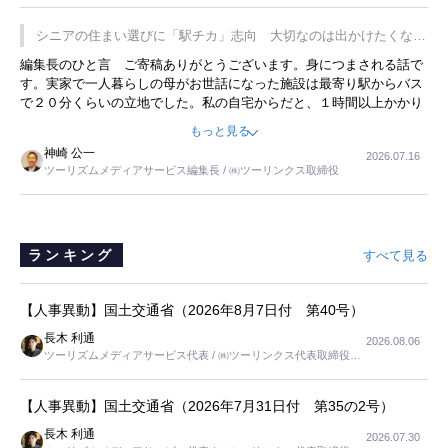
プレミアムヨーグルトを販売するにあたり、社内に懸念もあったそう
です。永井社長は、駐車場に都内ナンバーの高級外車が停まっている
シニアの住まい選びに「駅チカ」志向 大切なのは出かけたくなる
ことに目をつけ、高級商品でも売れると確信したそうです。今回の記
暮らし
編集長のひと言 ご寄稿ありがとうございます。身につまされる話で
事を懐かしく読みました。
す。実家で一人暮らしの母がお世話になった施設は最寄り駅からバス
で２０分くらいの立地でした。私の自宅からだと、１時間以上かかり
ました。母の住まいから近いという理由で、その施設を選択したので
もっと見る
すが、私と妹にとっては、半日仕事ででした。シニアの住まい選び
神崎 公一
2026.07.16
は、当人だけではなく、世話をする家族の足の便も考えない外池ない
ツーリズムメディアサービス編集長 / ㈱ツーリンクス取締役
と思いました。
ランキング
すべて見る
【人事異動】国土交通省（2026年8月7日付 第40号）
長木 利通
2026.08.06
ツーリズムメディアサービス代表 / ㈱ツーリンクス代表取締役社
長
【人事異動】国土交通省（2026年7月31日付 第35の2号）
長木 利通
2026.07.30