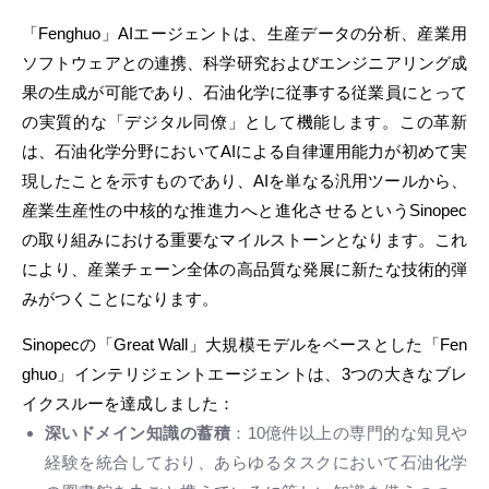
「Fenghuo」AIエージェントは、生産データの分析、産業用
ソフトウェアとの連携、科学研究およびエンジニアリング成
果の生成が可能であり、石油化学に従事する従業員にとって
の実質的な「デジタル同僚」として機能します。この革新
は、石油化学分野においてAIによる自律運用能力が初めて実
現したことを示すものであり、AIを単なる汎用ツールから、
産業生産性の中核的な推進力へと進化させるというSinopec
の取り組みにおける重要なマイルストーンとなります。これ
により、産業チェーン全体の高品質な発展に新たな技術的弾
みがつくことになります。
Sinopecの「Great Wall」大規模モデルをベースとした「Fen
ghuo」インテリジェントエージェントは、3つの大きなブレ
イクスルーを達成しました：
深いドメイン知識の蓄積
：10億件以上の専門的な知見や
経験を統合しており、あらゆるタスクにおいて石油化学