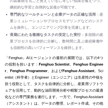
の図書館を丸ごと携えているに等しい知識を備えつつ、
継続的な学習と自律的な反復が可能です。
専門的なツールチェーンと企業データの正確な活用
：産
業シミュレーションやプロセスモデリングなどのシステ
ムを操作し、エンジニアリング計算を完遂します。
長期にわたる複雑なタスクの安定した実行
：多段階の産
業プロセスを自律的に分解し、数時間に及ぶ連続稼働中
も信頼性の高いパフォーマンスを維持します。
「Fenghuo」AIエージェントの最初の展開では、以下の4つ
の役割を担います：
Fenghuo Scientist
、
Fenghuo Enginee
r
、
Fenghuo Programmer
、および
Fenghuo Assistant
。Sci
entist（科学者）とEngineer（エンジニア）は生産性の中核を
担う役割として、タスクを自律的に分析し、産業用ソフトウ
ェアを活用して、動的な油田開発分析や精製プロセスの最適
化などの専門業務を遂行します。一方で、Fenghuo Assistant
（アシスタント）は、データの整理、レポート作成、その他