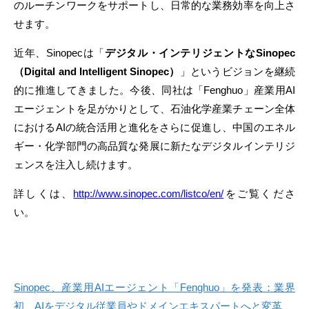
のルーチンワークをサポートし、日常的な業務効率を向上さ
せます。
近年、Sinopecは「
デジタル
・
インテリジェントな
Sinopec
（
Digital and Intelligent Sinopec
）
」というビジョンを継続
的に推進してきました。今後、同社は「Fenghuo」産業用AI
エージェントを足がかりとして、石油化学産業チェーン全体
におけるAIの統合活用と進化をさらに促進し、中国のエネル
ギー・化学部門の高品質な発展に新たなデジタルインテリジ
ェンスを注入し続けます。
詳しくは、
http://www.sinopec.com/listco/en/
をご覧くださ
い。
Sinopec、産業用AIエージェント「Fenghuo」を発表：業界
初、AIをデジタル従業員やドメインエキスパートへと変革