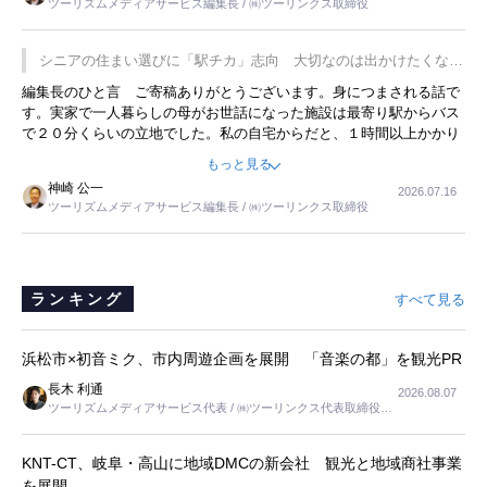
ツーリズムメディアサービス編集長 / ㈱ツーリンクス取締役
の何かを理解してもらっていることです。 もう一つは1800円もする
プレミアムヨーグルトを販売するにあたり、社内に懸念もあったそう
です。永井社長は、駐車場に都内ナンバーの高級外車が停まっている
シニアの住まい選びに「駅チカ」志向 大切なのは出かけたくなる
ことに目をつけ、高級商品でも売れると確信したそうです。今回の記
暮らし
編集長のひと言 ご寄稿ありがとうございます。身につまされる話で
事を懐かしく読みました。
す。実家で一人暮らしの母がお世話になった施設は最寄り駅からバス
で２０分くらいの立地でした。私の自宅からだと、１時間以上かかり
ました。母の住まいから近いという理由で、その施設を選択したので
もっと見る
すが、私と妹にとっては、半日仕事ででした。シニアの住まい選び
神崎 公一
2026.07.16
は、当人だけではなく、世話をする家族の足の便も考えない外池ない
ツーリズムメディアサービス編集長 / ㈱ツーリンクス取締役
と思いました。
ランキング
すべて見る
浜松市×初音ミク、市内周遊企画を展開 「音楽の都」を観光PR
長木 利通
2026.08.07
ツーリズムメディアサービス代表 / ㈱ツーリンクス代表取締役社
長
KNT-CT、岐阜・高山に地域DMCの新会社 観光と地域商社事業
を展開