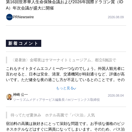
第16回世界華人生命保険会議および2026年国際ドラゴン賞（ID
A）年次会議が盛大に開催
PRNewswire
2026.08.09
新着コメント
〈避暑旅〉金曜夜はサマーナイトミュージアム、都立6施設で
これもナイトタイムエコノミーの一つなのでしょう。外国人観光者に
言わせると、日本は安全、清潔、交通機関が時刻通りなど、評価が高
いです。ただ健全な夜の過ごし方が不足しているとのことです。その
ような意味で、金曜夜にこのようなイベントが行われれば、日本人に
もっと見る
限らず外国人にとっても楽しみが増えるでしょうね。
神崎 公一
2026.08.04
ツーリズムメディアサービス編集長 / ㈱ツーリンクス取締役
待ってたぜ夏休み ホテル高騰で「バス泊」人気
宿泊料の高騰は旅好きにとって深刻な問題です。お手頃な価格のビジ
ネスホテルなどはすぐに満員になってしまいます。そのため、バス泊