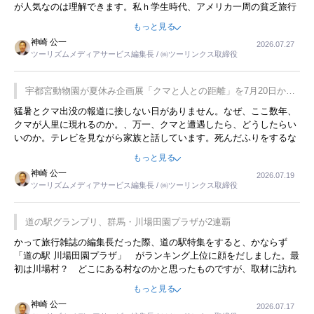
が人気なのは理解できます。私ｈ学生時代、アメリカ一周の貧乏旅行
をした時は、移動はグレイハウンドバスでした。夕方から夜の便を利
もっと見る
用してホテル代を浮かせていました。ただし、若いからできたことで
神崎 公一
2026.07.27
す。若い人が夜行バスで京都に行った、青森に行ったと聞くと、疲れ
ツーリズムメディアサービス編集長 / ㈱ツーリンクス取締役
が残らないのかなと思ってしまいます。
宇都宮動物園が夏休み企画展「クマと人との距離」を7月20日から
開催
猛暑とクマ出没の報道に接しない日がありません。なぜ、ここ数年、
クマが人里に現れるのか。、万一、クマと遭遇したら、どうしたらい
いのか。テレビを見ながら家族と話しています。死んだふりをするな
んてことは、冗談でもいえません。そんな中で、この企画展はタイム
もっと見る
リーですね。
神崎 公一
2026.07.19
ツーリズムメディアサービス編集長 / ㈱ツーリンクス取締役
道の駅グランプリ、群馬・川場田園プラザが2連覇
かって旅行雑誌の編集長だった際、道の駅特集をすると、かならず
「道の駅 川場田園プラザ」 がランキング上位に顔をだしました。最
初は川場村？ どこにある村なのかと思ったものですが、取材に訪れ
永井 彰一社長にインタビューしたら、興味深い話が次々が飛び出しま
もっと見る
した。プレゼンも巧みで、今でも思い出すことが２つあります。一つ
神崎 公一
2026.07.17
は、従業員に東京ディズニーランドを見学させ、サービス業、接客業