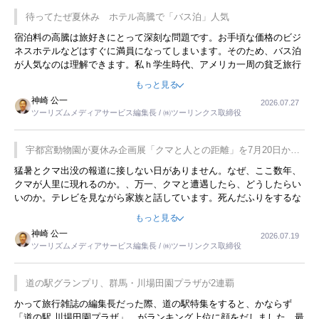
待ってたぜ夏休み ホテル高騰で「バス泊」人気
宿泊料の高騰は旅好きにとって深刻な問題です。お手頃な価格のビジ
ネスホテルなどはすぐに満員になってしまいます。そのため、バス泊
が人気なのは理解できます。私ｈ学生時代、アメリカ一周の貧乏旅行
をした時は、移動はグレイハウンドバスでした。夕方から夜の便を利
もっと見る
用してホテル代を浮かせていました。ただし、若いからできたことで
神崎 公一
2026.07.27
す。若い人が夜行バスで京都に行った、青森に行ったと聞くと、疲れ
ツーリズムメディアサービス編集長 / ㈱ツーリンクス取締役
が残らないのかなと思ってしまいます。
宇都宮動物園が夏休み企画展「クマと人との距離」を7月20日から
開催
猛暑とクマ出没の報道に接しない日がありません。なぜ、ここ数年、
クマが人里に現れるのか。、万一、クマと遭遇したら、どうしたらい
いのか。テレビを見ながら家族と話しています。死んだふりをするな
んてことは、冗談でもいえません。そんな中で、この企画展はタイム
もっと見る
リーですね。
神崎 公一
2026.07.19
ツーリズムメディアサービス編集長 / ㈱ツーリンクス取締役
道の駅グランプリ、群馬・川場田園プラザが2連覇
かって旅行雑誌の編集長だった際、道の駅特集をすると、かならず
「道の駅 川場田園プラザ」 がランキング上位に顔をだしました。最