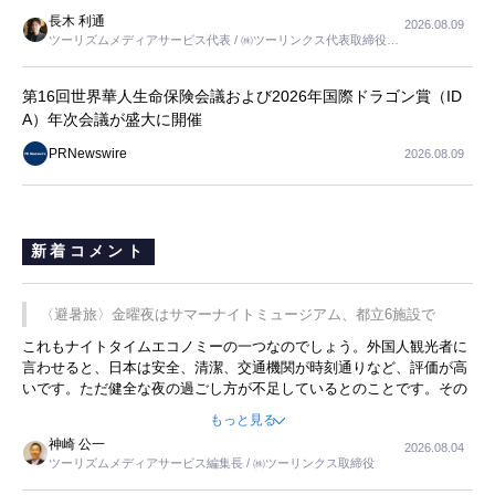
長木 利通
2026.08.09
ツーリズムメディアサービス代表 / ㈱ツーリンクス代表取締役社
長
第16回世界華人生命保険会議および2026年国際ドラゴン賞（ID
A）年次会議が盛大に開催
PRNewswire
2026.08.09
新着コメント
〈避暑旅〉金曜夜はサマーナイトミュージアム、都立6施設で
これもナイトタイムエコノミーの一つなのでしょう。外国人観光者に
言わせると、日本は安全、清潔、交通機関が時刻通りなど、評価が高
いです。ただ健全な夜の過ごし方が不足しているとのことです。その
ような意味で、金曜夜にこのようなイベントが行われれば、日本人に
もっと見る
限らず外国人にとっても楽しみが増えるでしょうね。
神崎 公一
2026.08.04
ツーリズムメディアサービス編集長 / ㈱ツーリンクス取締役