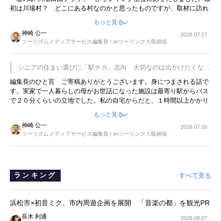
初は川場村？ どこにある村なのかと思ったものですが、取材に訪れ
永井 彰一社長にインタビューしたら、興味深い話が次々が飛び出しま
もっと見る
した。プレゼンも巧みで、今でも思い出すことが２つあります。一つ
神崎 公一
2026.07.17
は、従業員に東京ディズニーランドを見学させ、サービス業、接客業
ツーリズムメディアサービス編集長 / ㈱ツーリンクス取締役
の何かを理解してもらっていることです。 もう一つは1800円もする
プレミアムヨーグルトを販売するにあたり、社内に懸念もあったそう
です。永井社長は、駐車場に都内ナンバーの高級外車が停まっている
シニアの住まい選びに「駅チカ」志向 大切なのは出かけたくなる
ことに目をつけ、高級商品でも売れると確信したそうです。今回の記
暮らし
編集長のひと言 ご寄稿ありがとうございます。身につまされる話で
事を懐かしく読みました。
す。実家で一人暮らしの母がお世話になった施設は最寄り駅からバス
で２０分くらいの立地でした。私の自宅からだと、１時間以上かかり
ました。母の住まいから近いという理由で、その施設を選択したので
もっと見る
すが、私と妹にとっては、半日仕事ででした。シニアの住まい選び
神崎 公一
2026.07.16
は、当人だけではなく、世話をする家族の足の便も考えない外池ない
ツーリズムメディアサービス編集長 / ㈱ツーリンクス取締役
と思いました。
ランキング
すべて見る
浜松市×初音ミク、市内周遊企画を展開 「音楽の都」を観光PR
長木 利通
2026.08.07