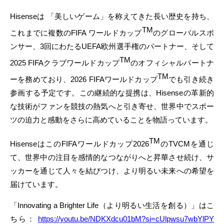
Hisenseは 「美しいゲーム」を称えてきた長い歴史を持ち、
TM
これまでに複数のFIFA ワールドカップ
のグローバルスポ
ンサー、3回にわたるUEFA欧州選手権のパートナー、そして
TM
2025 FIFAクラブワールドカップ
のオフィシャルパートナ
TM
ーを務めており、2026 FIFAワールドカップ
でも引き続き
参画する予定です。この継続的な提携は、Hisenseの革新的
な技術がファンを競技の熱気へと引き寄せ、世界中でスポー
ツの迫力と感動をさらに高めていることを物語っています。
TM
HisenseはこのFIFAワールドカップ2026
のTVCMを通じ
て、世界中の注目を感情的なつながりへと昇華させ続け、サ
ッカーを通じて人々を結びつけ、より明るい未来への希望を
届けています。
「Innovating a Brighter Life（より明るい生活を創る）」はこ
ちら：
https://youtu.be/NDKXdcu01bM?si=cUlpwsu7wbYlPY