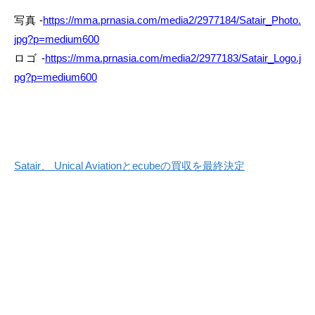
写真 -
https://mma.prnasia.com/media2/2977184/Satair_Photo.
jpg?p=medium600
ロゴ -
https://mma.prnasia.com/media2/2977183/Satair_Logo.j
pg?p=medium600
Satair、 Unical Aviationとecubeの買収を最終決定