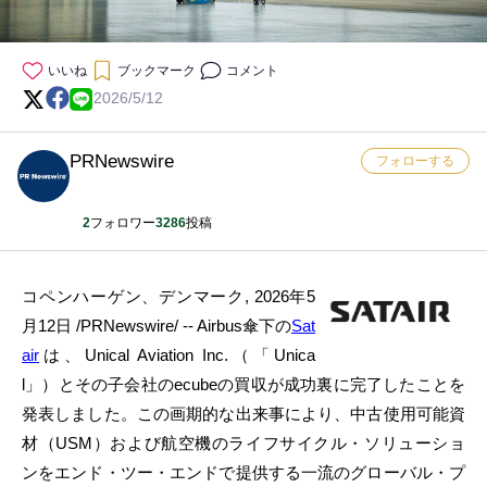
いいね
ブックマーク
コメント
2026/5/12
PRNewswire
フォローする
2
フォロワー
3286
投稿
コペンハーゲン、デンマーク
,
2026年5
月12日
/PRNewswire/ -- Airbus傘下の
Sat
air
は、Unical Aviation Inc.（「Unica
l」）とその子会社のecubeの買収が成功裏に完了したことを
発表しました。この画期的な出来事により、中古使用可能資
材（USM）および航空機のライフサイクル・ソリューショ
ンをエンド・ツー・エンドで提供する一流のグローバル・プ