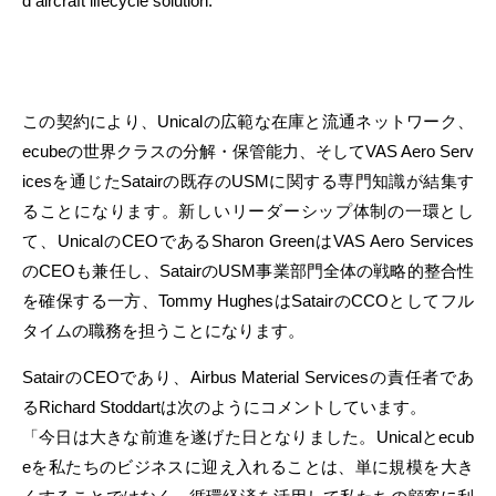
d aircraft lifecycle solution.
この契約により、Unicalの広範な在庫と流通ネットワーク、
ecubeの世界クラスの分解・保管能力、そしてVAS Aero Serv
icesを通じたSatairの既存のUSMに関する専門知識が結集す
ることになります。新しいリーダーシップ体制の一環とし
て、UnicalのCEOであるSharon GreenはVAS Aero Services
のCEOも兼任し、SatairのUSM事業部門全体の戦略的整合性
を確保する一方、Tommy HughesはSatairのCCOとしてフル
タイムの職務を担うことになります。
SatairのCEOであり、Airbus Material Servicesの責任者であ
るRichard Stoddartは次のようにコメントしています。
「今日は大きな前進を遂げた日となりました。Unicalとecub
eを私たちのビジネスに迎え入れることは、単に規模を大き