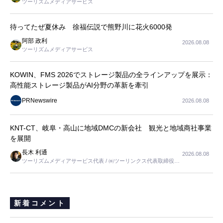
ツーリズムメディアサービス
待ってたぜ夏休み 徐福伝説で熊野川に花火6000発
阿部 政利
2026.08.08
ツーリズムメディアサービス
KOWIN、FMS 2026でストレージ製品の全ラインアップを展示：
高性能ストレージ製品がAI分野の革新を牽引
PRNewswire
2026.08.08
KNT-CT、岐阜・高山に地域DMCの新会社 観光と地域商社事業
を展開
長木 利通
2026.08.08
ツーリズムメディアサービス代表 / ㈱ツーリンクス代表取締役社
長
新着コメント