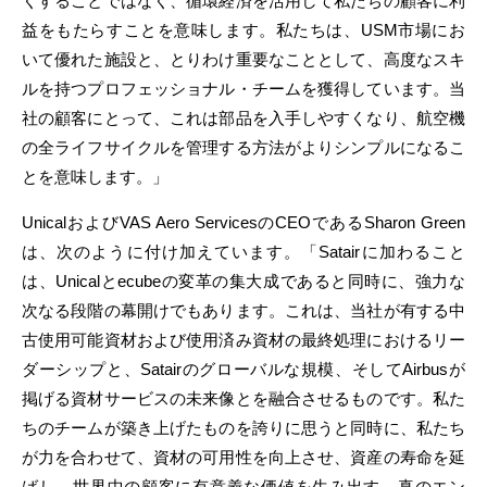
くすることではなく、循環経済を活用して私たちの顧客に利
益をもたらすことを意味します。私たちは、USM市場にお
いて優れた施設と、とりわけ重要なこととして、高度なスキ
ルを持つプロフェッショナル・チームを獲得しています。当
社の顧客にとって、これは部品を入手しやすくなり、航空機
の全ライフサイクルを管理する方法がよりシンプルになるこ
とを意味します。」
UnicalおよびVAS Aero ServicesのCEOであるSharon Green
は、次のように付け加えています。「Satairに加わること
は、Unicalとecubeの変革の集大成であると同時に、強力な
次なる段階の幕開けでもあります。これは、当社が有する中
古使用可能資材および使用済み資材の最終処理におけるリー
ダーシップと、Satairのグローバルな規模、そしてAirbusが
掲げる資材サービスの未来像とを融合させるものです。私た
ちのチームが築き上げたものを誇りに思うと同時に、私たち
が力を合わせて、資材の可用性を向上させ、資産の寿命を延
ばし、世界中の顧客に有意義な価値を生み出す、真のエン