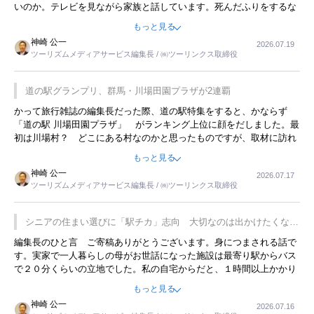
いのか。テレビを見ながら家族と話しています。死んだふりをするな
んてことは、冗談でもいえません。そんな中で、この企画展はタイム
もっと見る
リーですね。
神崎 公一
2026.07.19
ツーリズムメディアサービス編集長 / ㈱ツーリンクス取締役
道の駅グランプリ、群馬・川場田園プラザが2連覇
かって旅行雑誌の編集長だった際、道の駅特集をすると、かならず
「道の駅 川場田園プラザ」 がランキング上位に顔をだしました。最
初は川場村？ どこにある村なのかと思ったものですが、取材に訪れ
永井 彰一社長にインタビューしたら、興味深い話が次々が飛び出しま
もっと見る
した。プレゼンも巧みで、今でも思い出すことが２つあります。一つ
神崎 公一
2026.07.17
は、従業員に東京ディズニーランドを見学させ、サービス業、接客業
ツーリズムメディアサービス編集長 / ㈱ツーリンクス取締役
の何かを理解してもらっていることです。 もう一つは1800円もする
プレミアムヨーグルトを販売するにあたり、社内に懸念もあったそう
です。永井社長は、駐車場に都内ナンバーの高級外車が停まっている
シニアの住まい選びに「駅チカ」志向 大切なのは出かけたくなる
ことに目をつけ、高級商品でも売れると確信したそうです。今回の記
暮らし
編集長のひと言 ご寄稿ありがとうございます。身につまされる話で
事を懐かしく読みました。
す。実家で一人暮らしの母がお世話になった施設は最寄り駅からバス
で２０分くらいの立地でした。私の自宅からだと、１時間以上かかり
ました。母の住まいから近いという理由で、その施設を選択したので
もっと見る
すが、私と妹にとっては、半日仕事ででした。シニアの住まい選び
神崎 公一
2026.07.16
は、当人だけではなく、世話をする家族の足の便も考えない外池ない