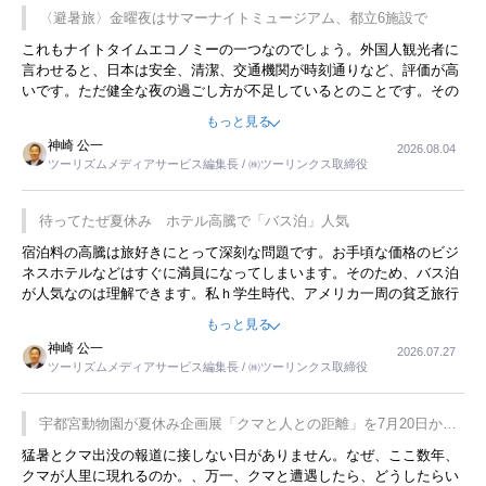
〈避暑旅〉金曜夜はサマーナイトミュージアム、都立6施設で
これもナイトタイムエコノミーの一つなのでしょう。外国人観光者に
言わせると、日本は安全、清潔、交通機関が時刻通りなど、評価が高
いです。ただ健全な夜の過ごし方が不足しているとのことです。その
ような意味で、金曜夜にこのようなイベントが行われれば、日本人に
もっと見る
限らず外国人にとっても楽しみが増えるでしょうね。
神崎 公一
2026.08.04
ツーリズムメディアサービス編集長 / ㈱ツーリンクス取締役
待ってたぜ夏休み ホテル高騰で「バス泊」人気
宿泊料の高騰は旅好きにとって深刻な問題です。お手頃な価格のビジ
ネスホテルなどはすぐに満員になってしまいます。そのため、バス泊
が人気なのは理解できます。私ｈ学生時代、アメリカ一周の貧乏旅行
をした時は、移動はグレイハウンドバスでした。夕方から夜の便を利
もっと見る
用してホテル代を浮かせていました。ただし、若いからできたことで
神崎 公一
2026.07.27
す。若い人が夜行バスで京都に行った、青森に行ったと聞くと、疲れ
ツーリズムメディアサービス編集長 / ㈱ツーリンクス取締役
が残らないのかなと思ってしまいます。
宇都宮動物園が夏休み企画展「クマと人との距離」を7月20日から
開催
猛暑とクマ出没の報道に接しない日がありません。なぜ、ここ数年、
クマが人里に現れるのか。、万一、クマと遭遇したら、どうしたらい