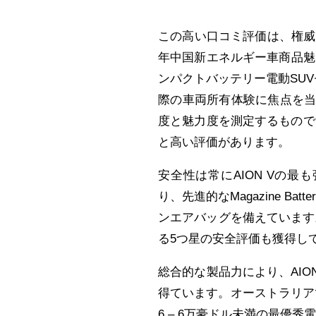
この高い口コミ評価は、権威ある
年中国新エネルギー車商品魅力度
ンパクトバッテリー電動SU
際の車両所有体験に焦点を
度と魅力度を測定するもので
と高い評価があります。
安全性は常にAION Vの
り、先進的なMagazine Ba
ンエアバッグを備えています。
る5つ星の安全評価も獲得し
総合的な製品力により、AI
得ています。オーストラリアでは、大手
6 – 6万豪ドル未満の最優秀電気自動車（Dr