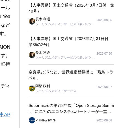
【人事異動】国土交通省（2026年8月7日付 第
ポール
40号）
 Yea
長木 利通
2026.08.06
ツーリズムメディアサービス代表 / ㈱ツー
」など
リンクス代表取締役社長
す。
【人事異動】国土交通省（2026年7月31日付
第35の2号）
ION
長木 利通
2026.07.30
ます。
ツーリズムメディアサービス代表 / ㈱ツー
リンクス代表取締役社長
を堅持
奈良県とJRなど、世界遺産登録機に「飛鳥トラ
ベル」
メディ
阿部 政利
2026.08.07
ツーリズムメディアサービス
Supermicroの第7回年次「Open Storage Summ
it」に21社のエコシステムパートナーが一堂に
車AP
会し、エンタープライズAIの大規模導入に関す
PRNewswire
2026.08.06
る実践的なガイダンスを共有