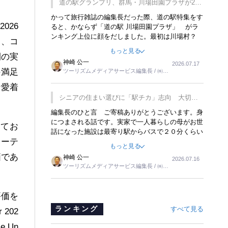
道の駅グランプリ、群馬・川場田園プラザが2連
覇
かって旅行雑誌の編集長だった際、道の駅特集をす
026
ると、かならず「道の駅 川場田園プラザ」 がラ
ンキング上位に顔をだしました。最初は川場村？
し、コ
どこにある村なのかと思ったものですが、取材に訪
もっと見る
れ永井 彰一社長にインタビューしたら、興味深い
間の実
神崎 公一
2026.07.17
話が次々が飛び出しました。プレゼンも巧みで、今
の満足
ツーリズムメディアサービス編集長 / ㈱ツ
でも思い出すことが２つあります。一つは、従業員
ーリンクス取締役
に東京ディズニーランドを見学させ、サービス業、
な愛着
接客業の何かを理解してもらっていることです。
シニアの住まい選びに「駅チカ」志向 大切な
もう一つは1800円もするプレミアムヨーグルトを
のは出かけたくなる暮らし
編集長のひと言 ご寄稿ありがとうございます。身
販売するにあたり、社内に懸念もあったそうです。
につまされる話です。実家で一人暮らしの母がお世
永井社長は、駐車場に都内ナンバーの高級外車が停
れてお
話になった施設は最寄り駅からバスで２０分くらい
まっていることに目をつけ、高級商品でも売れると
カーテ
の立地でした。私の自宅からだと、１時間以上かか
確信したそうです。今回の記事を懐かしく読みまし
もっと見る
りました。母の住まいから近いという理由で、その
た。
価であ
神崎 公一
2026.07.16
施設を選択したのですが、私と妹にとっては、半日
ツーリズムメディアサービス編集長 / ㈱ツ
仕事ででした。シニアの住まい選びは、当人だけで
ーリンクス取締役
はなく、世話をする家族の足の便も考えない外池な
いと思いました。
評価を
ランキング
すべて見る
202
e Un