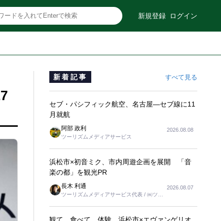
新規登録
ログイン
新着記事
すべて見る
7
セブ・パシフィック航空、名古屋―セブ線に11
月就航
阿部 政利
2026.08.08
ツーリズムメディアサービス
浜松市×初音ミク、市内周遊企画を展開 「音
楽の都」を観光PR
長木 利通
2026.08.07
ツーリズムメディアサービス代表 / ㈱ツー
リンクス代表取締役社長
観て、食べて、体験 浜松市×エヴァンゲリオ