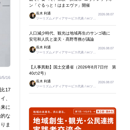
ン「ぐるっと！はまエヴァ」開催
長木 利通
2026.08.07
ツーリズムメディアサービス代表 / ㈱ツー
リンクス代表取締役社長
人口減少時代、観光は地域再生のサンゴ礁に
安宅和人氏と楽天・髙野専務が議論
長木 利通
2026.08.07
ツーリズムメディアサービス代表 / ㈱ツー
リンクス代表取締役社長
【人事異動】国土交通省（2026年8月7日付 第
40の2号）
6/5/16
長木 利通
2026.08.07
ツーリズムメディアサービス代表 / ㈱ツー
比17
リンクス代表取締役社長
タイ、
将来に
続的な
ありま