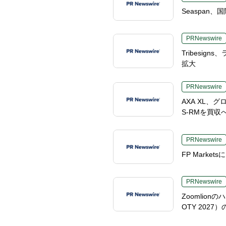
Seaspa
PRNewswire
Tribesi
拡大
PRNewswire
AXA XL
S-RMを買収
PRNewswire
FP Mark
PRNewswire
Zoomlio
OTY 20