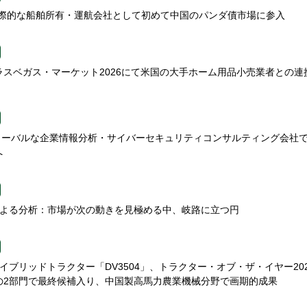
n、国際的な船舶所有・運航会社として初めて中国のパンダ債市場に参入
gns、ラスベガス・マーケット2026にて米国の大手ホーム用品小売業者との連
、グローバルな企業情報分析・サイバーセキュリティコンサルティング会社
へ
etsによる分析：市場が次の動きを見極める中、岐路に立つ円
nのハイブリッドトラクター「DV3504」、トラクター・オブ・ザ・イヤー20
27）の2部門で最終候補入り、中国製高馬力農業機械分野で画期的成果