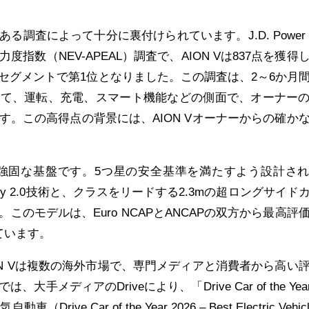
調査によって十分に裏付けられています。J.D. Power 2
指数（NEV-APEAL）調査で、AION Vは837点を獲得
Vセグメントで第1位となりました。この調査は、2～6か月
当て、運転、充電、スマート機能などの側面で、オーナー
す。この高得点の背景には、AION Vオーナーからの確か
最も強固な基盤です。5つ星の安全基準を満たすよう設計さ
ttery 2.0技術と、クラスをリードする2.3mの超ロングサイド
このモデルは、Euro NCAPとANCAPの双方から最高評
ています。
ON Vは複数の海外市場で、専門メディアと消費者から高い
メディアのDriveにより、「Drive Car of the Year 
ive Car of the Year 2026 – Best Electric Vehicl