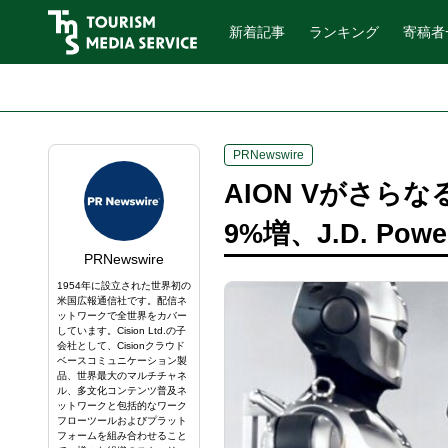
新着記事
ランキング
寄稿者
PRNewswire
AION Vがさら
9%増、J.D. P
PRNewswire
1954年に設立された世界初の
米国広報通信社です。配信ネ
ットワークで全世界をカバー
しています。Cision Ltd.の子
会社として、Cisionクラウド
ベースコミュニケーション製
品、世界最大のマルチチャネ
ル、多文化コンテンツ普及ネ
ットワークと包括的なワーク
フローツールおよびプラット
フォームを組み合わせること