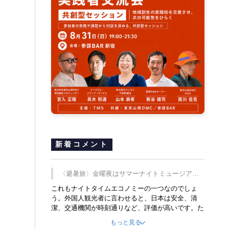
新着コメント
〈避暑旅〉金曜夜はサマーナイトミュージア
ム、都立6施設で
これもナイトタイムエコノミーの一つなのでしょ
う。外国人観光者に言わせると、日本は安全、清
潔、交通機関が時刻通りなど、評価が高いです。た
だ健全な夜の過ごし方が不足しているとのことで
もっと見る
す。そのような意味で、金曜夜にこのようなイベン