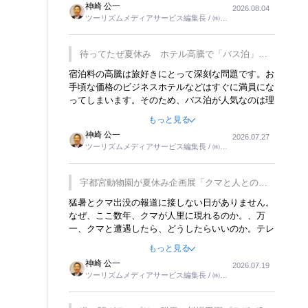
神崎 公一
2026.08.04
トが行われれば、日本人に限らず外国人にとっても
ツーリズムメディアサービス編集長 / ㈱ツ
楽しみが増えるでしょうね。
ーリンクス取締役
待ってたぜ夏休み ホテル高騰で「バス泊」人
気
宿泊料の高騰は旅好きにとって深刻な問題です。お
手頃な価格のビジネスホテルなどはすぐに満員にな
ってしまいます。そのため、バス泊が人気なのは理
解できます。私ｈ学生時代、アメリカ一周の貧乏旅
もっと見る
行をした時は、移動はグレイハウンドバスでした。
神崎 公一
2026.07.27
夕方から夜の便を利用してホテル代を浮かせていま
ツーリズムメディアサービス編集長 / ㈱ツ
した。ただし、若いからできたことです。若い人が
ーリンクス取締役
夜行バスで京都に行った、青森に行ったと聞くと、
疲れが残らないのかなと思ってしまいます。
宇都宮動物園が夏休み企画展「クマと人との距
離」を7月20日から開催
猛暑とクマ出没の報道に接しない日がありません。
なぜ、ここ数年、クマが人里に現れるのか。、万
一、クマと遭遇したら、どうしたらいいのか。テレ
ビを見ながら家族と話しています。死んだふりをす
もっと見る
るなんてことは、冗談でもいえません。そんな中
神崎 公一
2026.07.19
で、この企画展はタイムリーですね。
ツーリズムメディアサービス編集長 / ㈱ツ
ーリンクス取締役