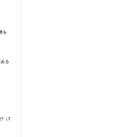
携を
である
27（T