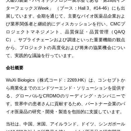
大級の製薬・バイオテクノロジー展示会である「第28回イン
ターフェックスWeek」 （ブース：Hall 3、#14-46）にも出
展しています。会期を通じて、主要なバイオ医薬品企業およ
び業界関係者と継続的にディスカッションを行い、CMCプ
ロジェクトマネジメント、品質保証・品質管理（QA/Q
C）、サプライチェーンおよび調達といった重要機能の観点
から、プロジェクトの高度化および将来の協業機会につい
て、実践的な議論を行っています。
会社概要
WuXi Biologics（株式コード：2269.HK）は、コンセプトか
ら商業化までのエンドツーエンド・ソリューションを提供す
る、グローバルなCRDMOのリーディング・カンパニーで
す。世界中の患者さんに貢献するため、パートナー企業のバ
イオ医薬品の研究・開発・製造を包括的に支援しています。
当社は、中国、米国、アイルランド、ドイツ、シンガポール