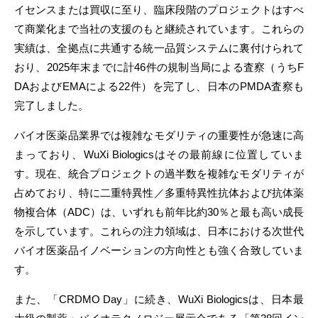
イセンスまたは買収に至り、臨床段階のプロジェクトはすべ
て商業化まで当社の支援のもと継続されています。これらの
実績は、全拠点に共通する統一品質システムに裏付けられて
おり、2025年末までに計46件の規制当局による査察（うちF
DAおよびEMAによる22件）を完了し、日本のPMDA査察も
完了しました。
バイオ医薬品業界では複雑なモダリティの重要性が急速に高
まっており、WuXi Biologicsはその最前線に位置していま
す。現在、統合プロジェクトの過半数を複雑なモダリティが
占めており、特に二重特異性／多重特異性抗体および抗体薬
物複合体（ADC）は、いずれも前年比約30％と最も高い成長
を示しています。これらの注力領域は、日本における次世代
バイオ医薬品イノベーションの方向性とも強く合致していま
す。
また、「CRDMO Day」に続き、WuXi Biologicsは、日本最