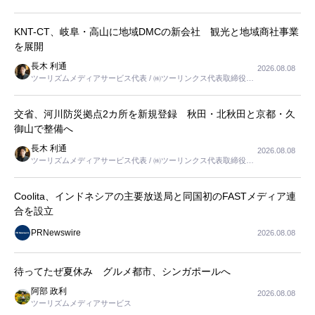
KNT-CT、岐阜・高山に地域DMCの新会社 観光と地域商社事業
を展開
長木 利通
2026.08.08
ツーリズムメディアサービス代表 / ㈱ツーリンクス代表取締役社
長
交省、河川防災拠点2カ所を新規登録 秋田・北秋田と京都・久
御山で整備へ
長木 利通
2026.08.08
ツーリズムメディアサービス代表 / ㈱ツーリンクス代表取締役社
長
Coolita、インドネシアの主要放送局と同国初のFASTメディア連
合を設立
PRNewswire
2026.08.08
待ってたぜ夏休み グルメ都市、シンガポールへ
阿部 政利
2026.08.08
ツーリズムメディアサービス