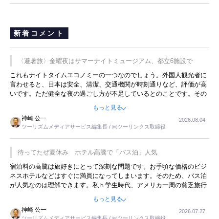
新着コメント
〈避暑旅〉金曜夜はサマーナイトミュージアム、都立6施設で
これもナイトタイムエコノミーの一つなのでしょう。外国人観光者に
言わせると、日本は安全、清潔、交通機関が時刻通りなど、評価が高
いです。ただ健全な夜の過ごし方が不足しているとのことです。その
ような意味で、金曜夜にこのようなイベントが行われれば、日本人に
もっと見る
限らず外国人にとっても楽しみが増えるでしょうね。
神崎 公一
2026.08.04
ツーリズムメディアサービス編集長 / ㈱ツーリンクス取締役
待ってたぜ夏休み ホテル高騰で「バス泊」人気
宿泊料の高騰は旅好きにとって深刻な問題です。お手頃な価格のビジ
ネスホテルなどはすぐに満員になってしまいます。そのため、バス泊
が人気なのは理解できます。私ｈ学生時代、アメリカ一周の貧乏旅行
をした時は、移動はグレイハウンドバスでした。夕方から夜の便を利
もっと見る
用してホテル代を浮かせていました。ただし、若いからできたことで
神崎 公一
2026.07.27
す。若い人が夜行バスで京都に行った、青森に行ったと聞くと、疲れ
ツーリズムメディアサービス編集長 / ㈱ツーリンクス取締役