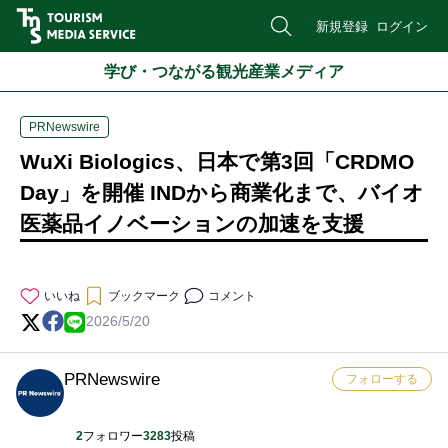
新規登録
ログイン
学び・つながる観光産業メディア
PRNewswire
WuXi Biologics、日本で第3回「CRDMO
Day」を開催 INDから商業化まで、バイオ
医薬品イノベーションの加速を支援
いいね
ブックマーク
コメント
2026/5/20
PRNewswire
フォローする
2
フォロワー
3283
投稿