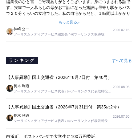
編集長のひと言 ご寄稿ありがとうございます。身につまされる話で
事を懐かしく読みました。
す。実家で一人暮らしの母がお世話になった施設は最寄り駅からバス
で２０分くらいの立地でした。私の自宅からだと、１時間以上かかり
ました。母の住まいから近いという理由で、その施設を選択したので
もっと見る
すが、私と妹にとっては、半日仕事ででした。シニアの住まい選び
神崎 公一
2026.07.16
は、当人だけではなく、世話をする家族の足の便も考えない外池ない
ツーリズムメディアサービス編集長 / ㈱ツーリンクス取締役
と思いました。
ランキング
すべて見る
【人事異動】国土交通省（2026年8月7日付 第40号）
長木 利通
2026.08.06
ツーリズムメディアサービス代表 / ㈱ツーリンクス代表取締役社
長
【人事異動】国土交通省（2026年7月31日付 第35の2号）
長木 利通
2026.07.30
ツーリズムメディアサービス代表 / ㈱ツーリンクス代表取締役社
長
白浜町、ポストパンダで大学生に100万円委託