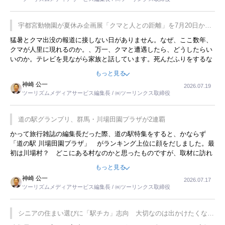
が残らないのかなと思ってしまいます。
宇都宮動物園が夏休み企画展「クマと人との距離」を7月20日から
開催
猛暑とクマ出没の報道に接しない日がありません。なぜ、ここ数年、
クマが人里に現れるのか。、万一、クマと遭遇したら、どうしたらい
いのか。テレビを見ながら家族と話しています。死んだふりをするな
んてことは、冗談でもいえません。そんな中で、この企画展はタイム
もっと見る
リーですね。
神崎 公一
2026.07.19
ツーリズムメディアサービス編集長 / ㈱ツーリンクス取締役
道の駅グランプリ、群馬・川場田園プラザが2連覇
かって旅行雑誌の編集長だった際、道の駅特集をすると、かならず
「道の駅 川場田園プラザ」 がランキング上位に顔をだしました。最
初は川場村？ どこにある村なのかと思ったものですが、取材に訪れ
永井 彰一社長にインタビューしたら、興味深い話が次々が飛び出しま
もっと見る
した。プレゼンも巧みで、今でも思い出すことが２つあります。一つ
神崎 公一
2026.07.17
は、従業員に東京ディズニーランドを見学させ、サービス業、接客業
ツーリズムメディアサービス編集長 / ㈱ツーリンクス取締役
の何かを理解してもらっていることです。 もう一つは1800円もする
プレミアムヨーグルトを販売するにあたり、社内に懸念もあったそう
です。永井社長は、駐車場に都内ナンバーの高級外車が停まっている
シニアの住まい選びに「駅チカ」志向 大切なのは出かけたくなる
ことに目をつけ、高級商品でも売れると確信したそうです。今回の記
暮らし