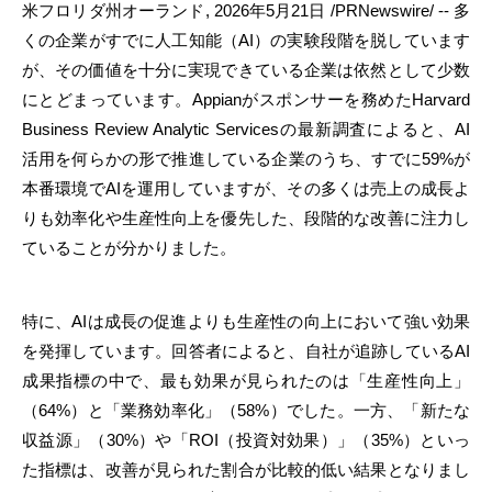
米フロリダ州オーランド
,
2026年5月21日
/PRNewswire/ -- 多
くの企業がすでに人工知能（AI）の実験段階を脱しています
が、その価値を十分に実現できている企業は依然として少数
にとどまっています。Appianがスポンサーを務めたHarvard
Business Review Analytic Servicesの最新調査によると、AI
活用を何らかの形で推進している企業のうち、すでに59%が
本番環境でAIを運用していますが、その多くは売上の成長よ
りも効率化や生産性向上を優先した、段階的な改善に注力し
ていることが分かりました。
特に、AIは成長の促進よりも生産性の向上において強い効果
を発揮しています。回答者によると、自社が追跡しているAI
成果指標の中で、最も効果が見られたのは「生産性向上」
（64%）と「業務効率化」（58%）でした。一方、「新たな
収益源」（30%）や「ROI（投資対効果）」（35%）といっ
た指標は、改善が見られた割合が比較的低い結果となりまし