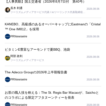
【人事異動】国土交通省（2026年8月7日付 第40号）
長木 利通
2026.08.06
ツーリズムメディアサービス代表 / ㈱ツーリンクス代表取締役社
長
KANEBO、高級感のあるオーバーキャップにEastmanの「Cristal
™ One IM812」を採用
PRNewswire
2026.08.06
ビタミンE豊富なアーモンドで夏BBQ、池袋
阿部 政利
2026.08.06
ツーリズムメディアサービス
The Adecco Groupの2026年上半期報告書
PRNewswire
2026.08.06
お茶の職人技を称える：The St. Regis Bar Macaoが、Saichoと
のコラボによる限定アフタヌーンティーを発表
PRNewswire
2026.08.06