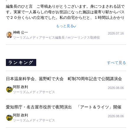
ことに目をつけ、高級商品でも売れると確信したそうです。今回の記
暮らし
編集長のひと言 ご寄稿ありがとうございます。身につまされる話で
事を懐かしく読みました。
す。実家で一人暮らしの母がお世話になった施設は最寄り駅からバス
で２０分くらいの立地でした。私の自宅からだと、１時間以上かかり
ました。母の住まいから近いという理由で、その施設を選択したので
もっと見る
すが、私と妹にとっては、半日仕事ででした。シニアの住まい選び
神崎 公一
2026.07.16
は、当人だけではなく、世話をする家族の足の便も考えない外池ない
ツーリズムメディアサービス編集長 / ㈱ツーリンクス取締役
と思いました。
ランキング
すべて見る
日本温泉科学会、菰野町で大会 町制70周年記念で公開講演会
阿部 政利
2026.08.06
ツーリズムメディアサービス
愛知県庁・名古屋市役所で夜間演出 「アート＆ライツ」開催
阿部 政利
2026.08.06
ツーリズムメディアサービス