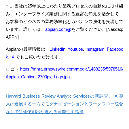
す。当社は25年以上にわたり業務プロセスの自動化に取り組
み、エンタープライズ業務に関する豊富な知見を活かして、
お客様のビジネスの業務効率化とガバナンス強化を実現して
います。詳しくは、
appian.com/jp
をご覧ください。[Nasdaq:
APPN]
Appianの最新情報は、
LinkedIn
,
Youtube
,
Instagram
,
Faceboo
k
,
X
.でもご覧いただけます。
ロゴ -
https://mma.prnewswire.com/media/1488235/5978516/
Appian_Caption_2700px_Logo.jpg
Harvard Business Review Analytic Servicesの新調査、 AI導
入は進展する一方でモダナイゼーションとワークフロー統合
なしでは価値創出が遅れる可能性を指摘