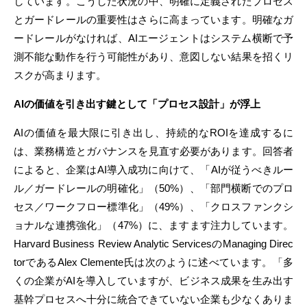
しています。こうした状況の中、明確に定義されたプロセス
とガードレールの重要性はさらに高まっています。明確なガ
ードレールがなければ、AIエージェントはシステム横断で予
測不能な動作を行う可能性があり、意図しない結果を招くリ
スクが高まります。
AIの価値を引き出す鍵として「プロセス設計」が浮上
AIの価値を最大限に引き出し、持続的なROIを達成するに
は、業務構造とガバナンスを見直す必要があります。回答者
によると、企業はAI導入成功に向けて、「AIが従うべきルー
ル／ガードレールの明確化」（50%）、「部門横断でのプロ
セス／ワークフロー標準化」（49%）、「クロスファンクシ
ョナルな連携強化」（47%）に、ますます注力しています。
Harvard Business Review Analytic ServicesのManaging Direc
torであるAlex Clemente氏は次のように述べています。「多
くの企業がAIを導入していますが、ビジネス成果を生み出す
基幹プロセスへ十分に統合できていない企業も少なくありま