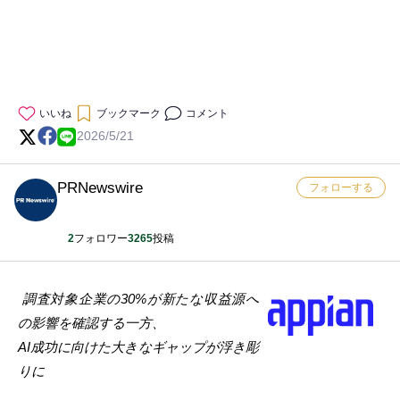
いいね
ブックマーク
コメント
2026/5/21
PRNewswire
フォローする
2
フォロワー
3265
投稿
調査対象企業の
30%が新たな収益源へ
の影響を確認する一方、
AI成功に向けた大きなギャップが浮き彫
りに