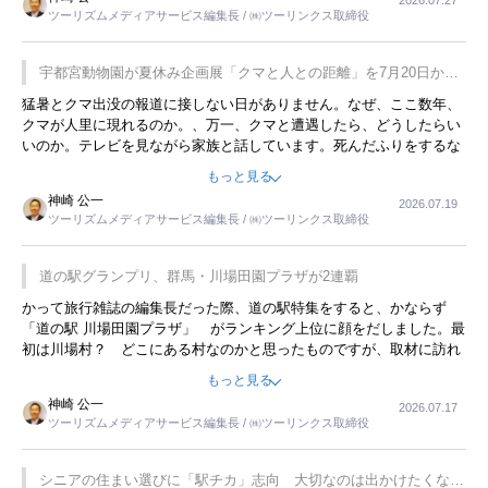
2026.07.27
す。若い人が夜行バスで京都に行った、青森に行ったと聞くと、疲れ
ツーリズムメディアサービス編集長 / ㈱ツーリンクス取締役
が残らないのかなと思ってしまいます。
宇都宮動物園が夏休み企画展「クマと人との距離」を7月20日から
開催
猛暑とクマ出没の報道に接しない日がありません。なぜ、ここ数年、
クマが人里に現れるのか。、万一、クマと遭遇したら、どうしたらい
いのか。テレビを見ながら家族と話しています。死んだふりをするな
んてことは、冗談でもいえません。そんな中で、この企画展はタイム
もっと見る
リーですね。
神崎 公一
2026.07.19
ツーリズムメディアサービス編集長 / ㈱ツーリンクス取締役
道の駅グランプリ、群馬・川場田園プラザが2連覇
かって旅行雑誌の編集長だった際、道の駅特集をすると、かならず
「道の駅 川場田園プラザ」 がランキング上位に顔をだしました。最
初は川場村？ どこにある村なのかと思ったものですが、取材に訪れ
永井 彰一社長にインタビューしたら、興味深い話が次々が飛び出しま
もっと見る
した。プレゼンも巧みで、今でも思い出すことが２つあります。一つ
神崎 公一
2026.07.17
は、従業員に東京ディズニーランドを見学させ、サービス業、接客業
ツーリズムメディアサービス編集長 / ㈱ツーリンクス取締役
の何かを理解してもらっていることです。 もう一つは1800円もする
プレミアムヨーグルトを販売するにあたり、社内に懸念もあったそう
です。永井社長は、駐車場に都内ナンバーの高級外車が停まっている
シニアの住まい選びに「駅チカ」志向 大切なのは出かけたくなる