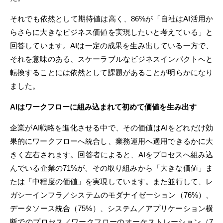
それでも依然として期待値は高く、86%が「自社はAI活用か
らさらに大きなビジネス価値を実現したいと考えている」と
回答しています。AIは一定の成果を生み出している一方で、
それを意味のある、スケーラブルなビジネスインパクトへと
転換することには依然として課題があることが明らかになり
ました。
AIはワークフローに組み込まれて初めて価値を生み出す
企業がAI戦略を進化させる中で、その価値はAIをどれだけ効
果的にワークフローへ統合し、業務運用へ適用できるかに大
きく左右されます。回答者によると、AIをプロセスへ組み込
んでいる企業の71%が、その取り組みから「大きな価値」ま
たは「中程度の価値」を実現しています。また並行して、レ
ガシーインフラ／システムのモダナイゼーション（76%）、
データソース統合（75%）、システム／アプリケーション横
断でのプロセス／ワークフローのオーケストレーション（7