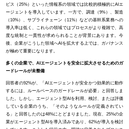
ビス（25%）といった情報系の領域では比較的積極的にAIエ
ージェントを導入しています。一方で、調達（9%）、製造
（10%）、サプライチェーン（11%）などの基幹系業務への
導入率は低く、これらの領域ではプロセスがより複雑で、高
度な統制と一貫性が求められることが背景にあります。今
後、企業がこうした領域へAIを拡大する上では、ガバナンス
が極めて重要になります。
多くの企業で、
AIエージェントを安全に拡大させるためのガ
ードレールが未整備
回答者の92%が、「AIエージェントが安全かつ効果的に動作
するには、ルールベースのガードレールが必要」と回答しま
した。しかし、エージェント型AIを利用、検討、または評価
している企業のうち、「そのようなルールが定義されてい
る」と回答したのは48%にとどまりました。現在、25%の企
業がエージェント型AIを導入済みであり、62%が導入を検討