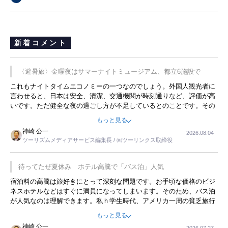
新着コメント
〈避暑旅〉金曜夜はサマーナイトミュージアム、都立6施設で
これもナイトタイムエコノミーの一つなのでしょう。外国人観光者に
言わせると、日本は安全、清潔、交通機関が時刻通りなど、評価が高
いです。ただ健全な夜の過ごし方が不足しているとのことです。その
ような意味で、金曜夜にこのようなイベントが行われれば、日本人に
もっと見る
限らず外国人にとっても楽しみが増えるでしょうね。
神崎 公一
2026.08.04
ツーリズムメディアサービス編集長 / ㈱ツーリンクス取締役
待ってたぜ夏休み ホテル高騰で「バス泊」人気
宿泊料の高騰は旅好きにとって深刻な問題です。お手頃な価格のビジ
ネスホテルなどはすぐに満員になってしまいます。そのため、バス泊
が人気なのは理解できます。私ｈ学生時代、アメリカ一周の貧乏旅行
をした時は、移動はグレイハウンドバスでした。夕方から夜の便を利
もっと見る
用してホテル代を浮かせていました。ただし、若いからできたことで
神崎 公一