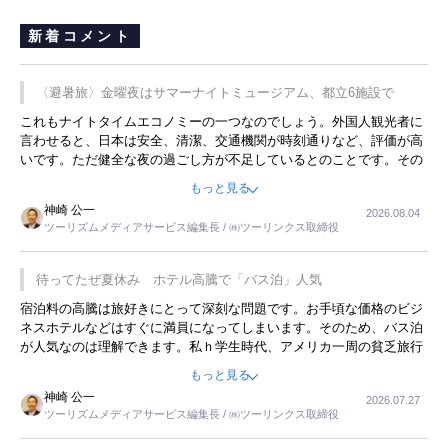
新着コメント
〈避暑旅〉金曜夜はサマーナイトミュージアム、都立6施設で
これもナイトタイムエコノミーの一つなのでしょう。外国人観光者に
言わせると、日本は安全、清潔、交通機関が時刻通りなど、評価が高
いです。ただ健全な夜の過ごし方が不足しているとのことです。その
ような意味で、金曜夜にこのようなイベントが行われれば、日本人に
もっと見る
限らず外国人にとっても楽しみが増えるでしょうね。
神崎 公一
2026.08.04
ツーリズムメディアサービス編集長 / ㈱ツーリンクス取締役
待ってたぜ夏休み ホテル高騰で「バス泊」人気
宿泊料の高騰は旅好きにとって深刻な問題です。お手頃な価格のビジ
ネスホテルなどはすぐに満員になってしまいます。そのため、バス泊
が人気なのは理解できます。私ｈ学生時代、アメリカ一周の貧乏旅行
をした時は、移動はグレイハウンドバスでした。夕方から夜の便を利
もっと見る
用してホテル代を浮かせていました。ただし、若いからできたことで
神崎 公一
2026.07.27
す。若い人が夜行バスで京都に行った、青森に行ったと聞くと、疲れ
ツーリズムメディアサービス編集長 / ㈱ツーリンクス取締役
が残らないのかなと思ってしまいます。