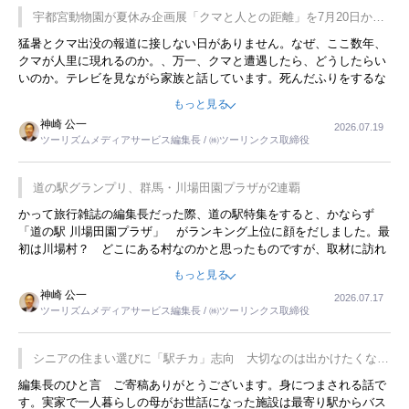
宇都宮動物園が夏休み企画展「クマと人との距離」を7月20日から
開催
猛暑とクマ出没の報道に接しない日がありません。なぜ、ここ数年、
クマが人里に現れるのか。、万一、クマと遭遇したら、どうしたらい
いのか。テレビを見ながら家族と話しています。死んだふりをするな
んてことは、冗談でもいえません。そんな中で、この企画展はタイム
もっと見る
リーですね。
神崎 公一
2026.07.19
ツーリズムメディアサービス編集長 / ㈱ツーリンクス取締役
道の駅グランプリ、群馬・川場田園プラザが2連覇
かって旅行雑誌の編集長だった際、道の駅特集をすると、かならず
「道の駅 川場田園プラザ」 がランキング上位に顔をだしました。最
初は川場村？ どこにある村なのかと思ったものですが、取材に訪れ
永井 彰一社長にインタビューしたら、興味深い話が次々が飛び出しま
もっと見る
した。プレゼンも巧みで、今でも思い出すことが２つあります。一つ
神崎 公一
2026.07.17
は、従業員に東京ディズニーランドを見学させ、サービス業、接客業
ツーリズムメディアサービス編集長 / ㈱ツーリンクス取締役
の何かを理解してもらっていることです。 もう一つは1800円もする
プレミアムヨーグルトを販売するにあたり、社内に懸念もあったそう
です。永井社長は、駐車場に都内ナンバーの高級外車が停まっている
シニアの住まい選びに「駅チカ」志向 大切なのは出かけたくなる
ことに目をつけ、高級商品でも売れると確信したそうです。今回の記
暮らし
編集長のひと言 ご寄稿ありがとうございます。身につまされる話で
事を懐かしく読みました。
す。実家で一人暮らしの母がお世話になった施設は最寄り駅からバス