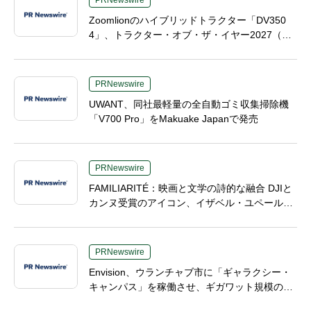
PRNewswire
Zoomlionのハイブリッドトラクター「DV350
4」、トラクター・オブ・ザ・イヤー2027（TO
TY 2027）の2部門で最終候補入り、中国製高馬
力農業機械分野で画期的成果
PRNewswire
UWANT、同社最軽量の全自動ゴミ収集掃除機
「V700 Pro」をMakuake Japanで発売
PRNewswire
FAMILIARITÉ：映画と文学の詩的な融合 DJIと
カンヌ受賞のアイコン、イザベル・ユペールが
世紀を超えて二人の女性の声を再会させる —
全編Osmo Pocket 4Pで撮影
PRNewswire
Envision、ウランチャブ市に「ギャラクシー・
キャンパス」を稼働させ、ギガワット規模のAI
インフラの新たなモデルを確立