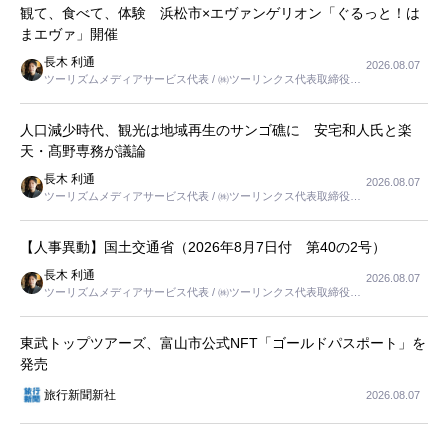
観て、食べて、体験 浜松市×エヴァンゲリオン「ぐるっと！は
まエヴァ」開催
長木 利通
2026.08.07
ツーリズムメディアサービス代表 / ㈱ツーリンクス代表取締役社
長
人口減少時代、観光は地域再生のサンゴ礁に 安宅和人氏と楽
天・髙野専務が議論
長木 利通
2026.08.07
ツーリズムメディアサービス代表 / ㈱ツーリンクス代表取締役社
長
【人事異動】国土交通省（2026年8月7日付 第40の2号）
長木 利通
2026.08.07
ツーリズムメディアサービス代表 / ㈱ツーリンクス代表取締役社
長
東武トップツアーズ、富山市公式NFT「ゴールドパスポート」を
発売
旅行新聞新社
2026.08.07