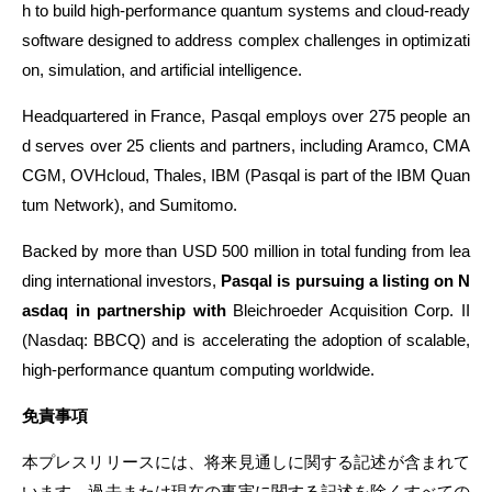
h to build high-performance quantum systems and cloud-ready
software designed to address complex challenges in optimizati
on, simulation, and artificial intelligence.
Headquartered in France, Pasqal employs over 275 people an
d serves over 25 clients and partners, including Aramco, CMA
CGM, OVHcloud, Thales, IBM (Pasqal is part of the IBM Quan
tum Network), and Sumitomo.
Backed by more than USD 500 million in total funding from lea
ding international investors,
Pasqal is pursuing a listing on N
asdaq in partnership with
Bleichroeder Acquisition Corp. II
(Nasdaq: BBCQ) and is accelerating the adoption of scalable,
high-performance quantum computing worldwide.
免責事項
本プレスリリースには、将来見通しに関する記述が含まれて
います。過去または現在の事実に関する記述を除くすべての