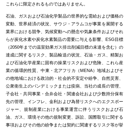
これらに限定されるものではありません。
石油、ガスおよび石油化学製品の世界的な需給および価格の
変動、世界経済の状況、サウジ・アラムコが事業を展開する
業界における競争、気候変動への懸念や気象条件およびそれ
らが炭化水素や炭化水素製品の需要に与える影響、ESG目標
（2050年までの温室効果ガス排出削減目標の未達を含む）の
達成に関するリスク、製品輸送の状況、石油・ガス、精製お
よび石油化学産業に固有の操業リスクおよび危険、これら産
業の循環的性質、中東・北アフリカ（MENA）地域およびそ
の他地域における政治的・社会的不安定や紛争、自然災害、
公衆衛生上のパンデミックまたは疫病、当社の成長の管理、
子会社・共同事業・合弁会社・関連会社および少数持分保有
先の管理、インフレ、金利および為替リスクへのエクスポー
ジャー、規制産業における事業運営に伴うリスクおよび石
油、ガス、環境その他の規制変更、訴訟、国際取引に関する
事項およびその他の紛争または契約に関連するリスク等が挙