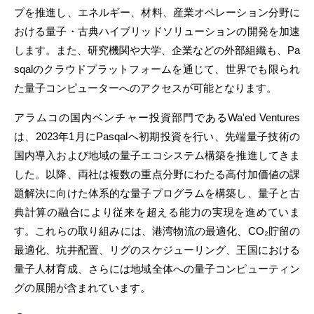
プを推進し、エネルギー、材料、産業オペレーション分野に
おける量子・古典ハイブリッドソリューションの開発を加速
します。また、研究機関や大学、企業などの外部組織も、Pa
sqalのクラウドプラットフォームを通じて、世界でも限られ
た量子コンピューターへのアクセスが可能となります。
アラムコの国内ベンチャー投資部門であるWa'ed Ventures
は、2023年1月にPasqalへ初期投資を行い、先端量子技術の
国内導入および地域の量子エコシステム構築を推進してきま
した。以降、両社は複数の重点分野にわたる高付加価値の課
題解決に向けた体系的な量子プログラムを構築し、量子と古
典計算の融合により従来を超える能力の実現を進めていま
す。これらの取り組みには、港湾物流の最適化、CO₂貯留の
最適化、坑井配置、リグのスケジューリング、王国における
量子人材育成、さらには地域全体への量子コンピューティン
グの展開が含まれています。