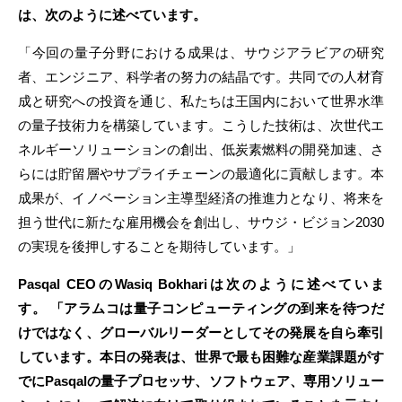
は、次のように述べています。
「今回の量子分野における成果は、サウジアラビアの研究
者、エンジニア、科学者の努力の結晶です。共同での人材育
成と研究への投資を通じ、私たちは王国内において世界水準
の量子技術力を構築しています。こうした技術は、次世代エ
ネルギーソリューションの創出、低炭素燃料の開発加速、さ
らには貯留層やサプライチェーンの最適化に貢献します。本
成果が、イノベーション主導型経済の推進力となり、将来を
担う世代に新たな雇用機会を創出し、サウジ・ビジョン2030
の実現を後押しすることを期待しています。」
Pasqal CEO
の
Wasiq Bokhari
は
次のように述べていま
す。
「アラムコは量子コンピューティングの到来を待つだ
けではなく、グローバルリーダーとしてその発展を自ら牽引
しています。本日の発表は、世界で最も困難な産業課題がす
でに
Pasqal
の量子プロセッサ、ソフトウェア、専用ソリュー