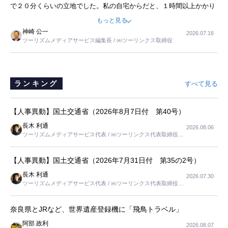
で２０分くらいの立地でした。私の自宅からだと、１時間以上かかり
ました。母の住まいから近いという理由で、その施設を選択したので
もっと見る
すが、私と妹にとっては、半日仕事ででした。シニアの住まい選び
神崎 公一
2026.07.16
は、当人だけではなく、世話をする家族の足の便も考えない外池ない
ツーリズムメディアサービス編集長 / ㈱ツーリンクス取締役
と思いました。
ランキング
すべて見る
【人事異動】国土交通省（2026年8月7日付 第40号）
長木 利通
2026.08.06
ツーリズムメディアサービス代表 / ㈱ツーリンクス代表取締役社
長
【人事異動】国土交通省（2026年7月31日付 第35の2号）
長木 利通
2026.07.30
ツーリズムメディアサービス代表 / ㈱ツーリンクス代表取締役社
長
奈良県とJRなど、世界遺産登録機に「飛鳥トラベル」
阿部 政利
2026.08.07