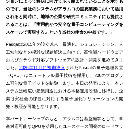
ションによって解決に向けて取り組まれていることを示すも
のです。当社のシステムがアラムコの重要業務において活用
されると同時に、地域の企業や研究コミュニティにも提供さ
れることは、『実用的かつ安全な量子コンピューティングを
スケールで実現する』という当社の使命の中核です。」
Pasqalは2019年の設立以来、最適化、シミュレーション、人
工知能などの複雑な課題解決に向けて、高性能ハードウェア
およびクラウド対応ソフトウェアの設計・開発を進めてきま
した。
2025年11月に初期導入
されたPasqalの量子処理装置
（QPU）はニュートラル原子技術を採用し、200のプログラ
ム可能な量子ビットを制御します。本日の発表により、本シ
ステムは幅広い産業用途における本格運用段階に移行し、企
業は実社会の課題に対応する量子強化ソリューションの開
発・検証が可能となります。
本パートナーシップのもと、アラムコは基盤顧客として、量
産対応可能なQPUを活用したユースケース開発のロードマッ