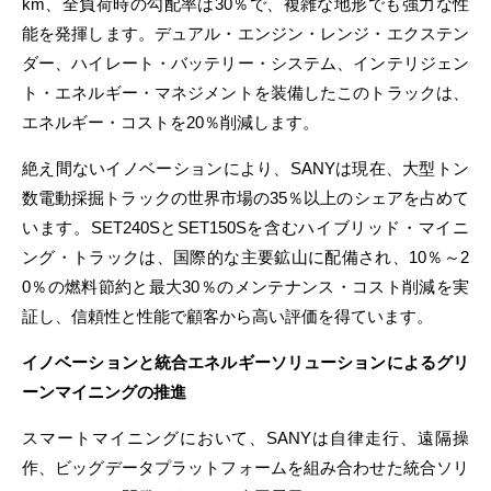
km、全負荷時の勾配率は30％で、複雑な地形でも強力な性
能を発揮します。デュアル・エンジン・レンジ・エクステン
ダー、ハイレート・バッテリー・システム、インテリジェン
ト・エネルギー・マネジメントを装備したこのトラックは、
エネルギー・コストを20％削減します。
絶え間ないイノベーションにより、SANYは現在、大型トン
数電動採掘トラックの世界市場の35％以上のシェアを占めて
います。SET240SとSET150Sを含むハイブリッド・マイニ
ング・トラックは、国際的な主要鉱山に配備され、10％～2
0％の燃料節約と最大30％のメンテナンス・コスト削減を実
証し、信頼性と性能で顧客から高い評価を得ています。
イノベーションと統合エネルギーソリューションによるグリ
ーンマイニングの推進
スマートマイニングにおいて、SANYは自律走行、遠隔操
作、ビッグデータプラットフォームを組み合わせた統合ソリ