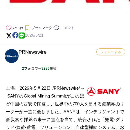
いいね
ブックマーク
コメント
2026/5/21
PRNewswire
フォローする
2
フォロワー
3286
投稿
上海、2026年5月22日 /PRNewswire/ --
SANYのGlobal Mining Summitがこのほ
ど中国の西安で閉幕し、世界中の700人を超える鉱業界のリ
ーダーが一堂に会しました。SANYは、インテリジェントで
低炭素な採鉱の未来に焦点を当て、統合された「発電-グリ
ッド-負荷-蓄電」ソリューション、自律型採鉱システム、お