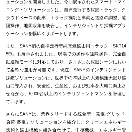
ューションを開発しました。今回展示されたスマート・マイ
ニング・ソリューションは、自律走行する採掘トラック、ク
ラウドベースの配車、トラック掘削と車両と道路の調整、遠
隔操作、地図収集を統合し、インテリジェントな採掘アプリ
ケーションを幅広くサポートします。
また、SANY初の自律走行型純電気鉱山用トラック「SKT14
5Ei」も展示されました。現場での操作や遠隔操作、完全自
動運転モードに対応しており、さまざまな採掘シーンにおい
て柔軟な運用が可能です。現在、SANYのインテリジェント
採鉱ソリューションは、世界中の20以上の大規模露天掘り鉱
山に導入され、安全性、生産性、および効率を大幅に向上さ
せながら、5,000台以上のインテリジェントマシンを管理し
ています。
さらにSANYは、業界をリードする統合型「発電-グリッド-
負荷-蓄電」ソリューションを紹介し、クリーンエネルギー
技術と鉱山機械を組み合わせて、中核機械、エネルギー管