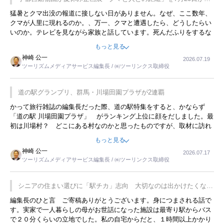
開催
猛暑とクマ出没の報道に接しない日がありません。なぜ、ここ数年、
クマが人里に現れるのか。、万一、クマと遭遇したら、どうしたらい
いのか。テレビを見ながら家族と話しています。死んだふりをするな
んてことは、冗談でもいえません。そんな中で、この企画展はタイム
もっと見る
リーですね。
神崎 公一
2026.07.19
ツーリズムメディアサービス編集長 / ㈱ツーリンクス取締役
道の駅グランプリ、群馬・川場田園プラザが2連覇
かって旅行雑誌の編集長だった際、道の駅特集をすると、かならず
「道の駅 川場田園プラザ」 がランキング上位に顔をだしました。最
初は川場村？ どこにある村なのかと思ったものですが、取材に訪れ
永井 彰一社長にインタビューしたら、興味深い話が次々が飛び出しま
もっと見る
した。プレゼンも巧みで、今でも思い出すことが２つあります。一つ
神崎 公一
2026.07.17
は、従業員に東京ディズニーランドを見学させ、サービス業、接客業
ツーリズムメディアサービス編集長 / ㈱ツーリンクス取締役
の何かを理解してもらっていることです。 もう一つは1800円もする
プレミアムヨーグルトを販売するにあたり、社内に懸念もあったそう
です。永井社長は、駐車場に都内ナンバーの高級外車が停まっている
シニアの住まい選びに「駅チカ」志向 大切なのは出かけたくなる
ことに目をつけ、高級商品でも売れると確信したそうです。今回の記
暮らし
編集長のひと言 ご寄稿ありがとうございます。身につまされる話で
事を懐かしく読みました。
す。実家で一人暮らしの母がお世話になった施設は最寄り駅からバス
で２０分くらいの立地でした。私の自宅からだと、１時間以上かかり