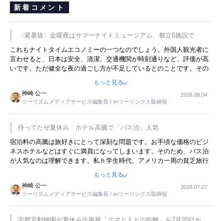
新着コメント
〈避暑旅〉金曜夜はサマーナイトミュージアム、都立6施設で
これもナイトタイムエコノミーの一つなのでしょう。外国人観光者に
言わせると、日本は安全、清潔、交通機関が時刻通りなど、評価が高
いです。ただ健全な夜の過ごし方が不足しているとのことです。その
ような意味で、金曜夜にこのようなイベントが行われれば、日本人に
もっと見る
限らず外国人にとっても楽しみが増えるでしょうね。
神崎 公一
2026.08.04
ツーリズムメディアサービス編集長 / ㈱ツーリンクス取締役
待ってたぜ夏休み ホテル高騰で「バス泊」人気
宿泊料の高騰は旅好きにとって深刻な問題です。お手頃な価格のビジ
ネスホテルなどはすぐに満員になってしまいます。そのため、バス泊
が人気なのは理解できます。私ｈ学生時代、アメリカ一周の貧乏旅行
をした時は、移動はグレイハウンドバスでした。夕方から夜の便を利
もっと見る
用してホテル代を浮かせていました。ただし、若いからできたことで
神崎 公一
2026.07.27
す。若い人が夜行バスで京都に行った、青森に行ったと聞くと、疲れ
ツーリズムメディアサービス編集長 / ㈱ツーリンクス取締役
が残らないのかなと思ってしまいます。
宇都宮動物園が夏休み企画展「クマと人との距離」を7月20日から