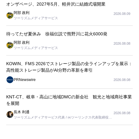
オンザページ、2027年5月、軽井沢に結婚式場開業
阿部 政利
2026.08.09
ツーリズムメディアサービス
待ってたぜ夏休み 徐福伝説で熊野川に花火6000発
阿部 政利
2026.08.08
ツーリズムメディアサービス
KOWIN、FMS 2026でストレージ製品の全ラインアップを展示：
高性能ストレージ製品がAI分野の革新を牽引
PRNewswire
2026.08.08
KNT-CT、岐阜・高山に地域DMCの新会社 観光と地域商社事業
を展開
長木 利通
2026.08.08
ツーリズムメディアサービス代表 / ㈱ツーリンクス代表取締役社
長