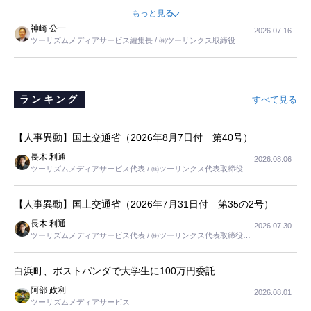
ました。母の住まいから近いという理由で、その施設を選択したので
もっと見る
すが、私と妹にとっては、半日仕事ででした。シニアの住まい選び
神崎 公一
2026.07.16
は、当人だけではなく、世話をする家族の足の便も考えない外池ない
ツーリズムメディアサービス編集長 / ㈱ツーリンクス取締役
と思いました。
ランキング
すべて見る
【人事異動】国土交通省（2026年8月7日付 第40号）
長木 利通
2026.08.06
ツーリズムメディアサービス代表 / ㈱ツーリンクス代表取締役社
長
【人事異動】国土交通省（2026年7月31日付 第35の2号）
長木 利通
2026.07.30
ツーリズムメディアサービス代表 / ㈱ツーリンクス代表取締役社
長
白浜町、ポストパンダで大学生に100万円委託
阿部 政利
2026.08.01
ツーリズムメディアサービス