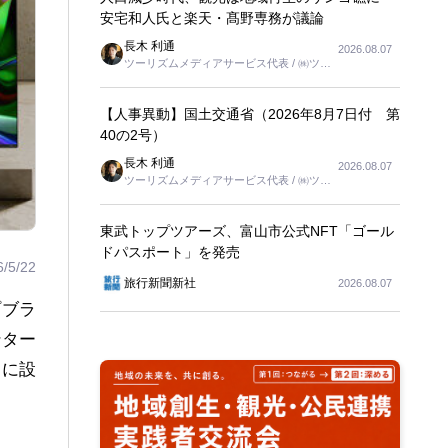
安宅和人氏と楽天・髙野専務が議論
長木 利通
2026.08.07
ツーリズムメディアサービス代表 / ㈱ツー
リンクス代表取締役社長
【人事異動】国土交通省（2026年8月7日付 第
40の2号）
長木 利通
2026.08.07
ツーリズムメディアサービス代表 / ㈱ツー
リンクス代表取締役社長
東武トップツアーズ、富山市公式NFT「ゴール
ドパスポート」を発売
6/5/22
旅行新聞新社
2026.08.07
プブラ
ンター
めに設