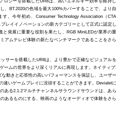
cテクノロジーを搭載したUR8は、高いエネルギー効率を維持
、BT.2020の色域を最大100%カバーすることで、より
め、Consumer Technology Association（CT
ディスプレイイノベーションの新カテゴリーとして正式に認定
推進と発展に重要な役割を果たし、RGB MiniLEDが業界の
レミアムテレビ体験の新たなベンチマークであることをさ
e RGBプロセッサーを搭載したUR8は、より豊かで正確なビジュアル
ゲームの世界をより深くリアルに再現します。ネイティブ1
ズな動きと応答性の高いパフォーマンスを保証し、ユーザ
速いゲームプレイに没頭することができます。Devialet
のある2.1.2マルチチャンネルサラウンドサウンドは、あ
感のあるものにする、映画のようなオーディオで体験をさ