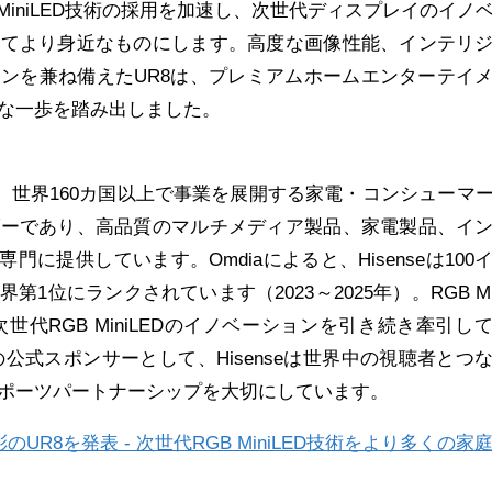
GB MiniLED技術の採用を加速し、次世代ディスプレイのイノ
ってより身近なものにします。高度な画像性能、インテリ
ンを兼ね備えたUR8は、プレミアムホームエンターテイ
な一歩を踏み出しました。
立され、世界160カ国以上で事業を展開する家電・コンシューマ
ダーであり、高品質のマルチメディア製品、家電製品、イ
門に提供しています。Omdiaによると、Hisenseは100
1位にランクされています（2023～2025年）。RGB Min
は次世代RGB MiniLEDのイノベーションを引き続き牽引し
2026™の公式スポンサーとして、Hisenseは世界中の視聴者とつ
ポーツパートナーシップを大切にしています。
彩のUR8を発表 - 次世代RGB MiniLED技術をより多くの家