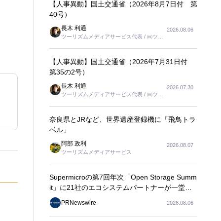
【人事異動】国土交通省（2026年8月7日付 第
40号）
長木 利通
2026.08.06
ツーリズムメディアサービス代表 / ㈱ツー
リンクス代表取締役社長
【人事異動】国土交通省（2026年7月31日付
第35の2号）
長木 利通
2026.07.30
ツーリズムメディアサービス代表 / ㈱ツー
リンクス代表取締役社長
奈良県とJRなど、世界遺産登録機に「飛鳥トラ
ベル」
阿部 政利
2026.08.07
ツーリズムメディアサービス
Supermicroの第7回年次「Open Storage Summ
it」に21社のエコシステムパートナーが一堂に
会し、エンタープライズAIの大規模導入に関す
PRNewswire
2026.08.06
る実践的なガイダンスを共有