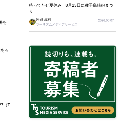
待ってたぜ夏休み 8月23日に種子島鉄砲まつ
り
阿部 政利
2026.08.07
携を
ツーリズムメディアサービス
である
27（T