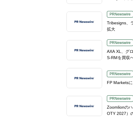
PRNewswire
Tribesi
拡大
PRNewswire
AXA XL
S-RMを買収
PRNewswire
FP Mark
PRNewswire
Zoomlio
OTY 20