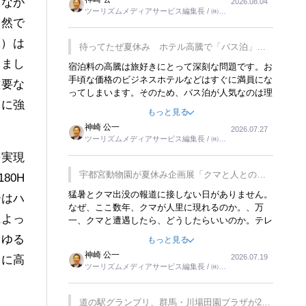
しなが
2026.08.04
トが行われれば、日本人に限らず外国人にとっても
ツーリズムメディアサービス編集長 / ㈱ツ
楽しみが増えるでしょうね。
自然で
ーリンクス取締役
A）は
待ってたぜ夏休み ホテル高騰で「バス泊」人
気
しまし
宿泊料の高騰は旅好きにとって深刻な問題です。お
手頃な価格のビジネスホテルなどはすぐに満員にな
重要な
ってしまいます。そのため、バス泊が人気なのは理
らに強
解できます。私ｈ学生時代、アメリカ一周の貧乏旅
もっと見る
行をした時は、移動はグレイハウンドバスでした。
神崎 公一
2026.07.27
夕方から夜の便を利用してホテル代を浮かせていま
ツーリズムメディアサービス編集長 / ㈱ツ
した。ただし、若いからできたことです。若い人が
ーリンクス取締役
を実現
夜行バスで京都に行った、青森に行ったと聞くと、
疲れが残らないのかなと思ってしまいます。
宇都宮動物園が夏休み企画展「クマと人との距
80H
離」を7月20日から開催
猛暑とクマ出没の報道に接しない日がありません。
ーはハ
なぜ、ここ数年、クマが人里に現れるのか。、万
によっ
一、クマと遭遇したら、どうしたらいいのか。テレ
ビを見ながら家族と話しています。死んだふりをす
らゆる
もっと見る
るなんてことは、冗談でもいえません。そんな中
神崎 公一
2026.07.19
らに高
で、この企画展はタイムリーですね。
ツーリズムメディアサービス編集長 / ㈱ツ
ーリンクス取締役
道の駅グランプリ、群馬・川場田園プラザが2連