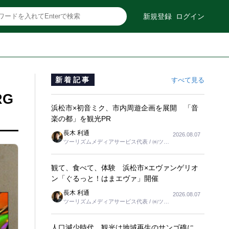
新規登録
ログイン
新着記事
すべて見る
RG
浜松市×初音ミク、市内周遊企画を展開 「音
楽の都」を観光PR
長木 利通
2026.08.07
ツーリズムメディアサービス代表 / ㈱ツー
リンクス代表取締役社長
観て、食べて、体験 浜松市×エヴァンゲリオ
ン「ぐるっと！はまエヴァ」開催
長木 利通
2026.08.07
ツーリズムメディアサービス代表 / ㈱ツー
リンクス代表取締役社長
人口減少時代、観光は地域再生のサンゴ礁に