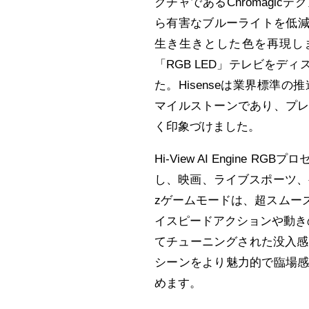
クチャであるChromagi
ら有害なブルーライトを低減し
生き生きとした色を再現します。今年初
「RGB LED」テレビを
た。Hisenseは業界標準の
マイルストーンであり、プ
く印象づけました。
Hi-View AI Engin
し、映画、ライブスポーツ、
zゲームモードは、超スムー
イスピードアクションや動きの
てチューニングされた没入感
シーンをより魅力的で臨場
めます。