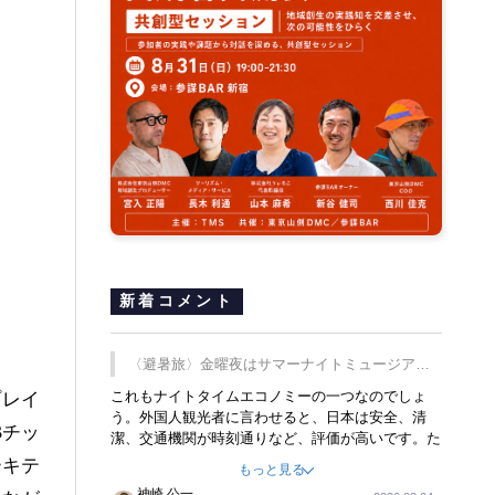
新着コメント
〈避暑旅〉金曜夜はサマーナイトミュージア
ム、都立6施設で
これもナイトタイムエコノミーの一つなのでしょ
プレイ
う。外国人観光者に言わせると、日本は安全、清
Bチッ
潔、交通機関が時刻通りなど、評価が高いです。た
だ健全な夜の過ごし方が不足しているとのことで
ーキテ
もっと見る
す。そのような意味で、金曜夜にこのようなイベン
神崎 公一