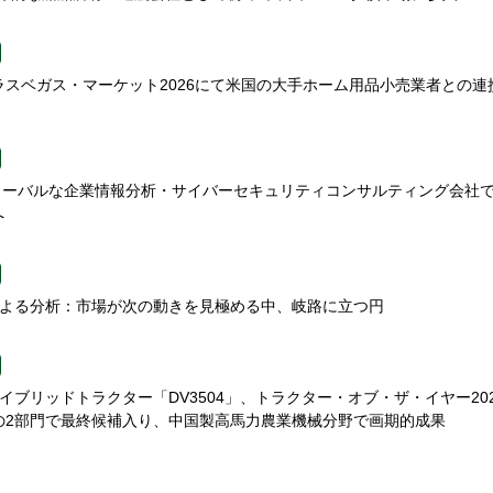
gns、ラスベガス・マーケット2026にて米国の大手ホーム用品小売業者との連
、グローバルな企業情報分析・サイバーセキュリティコンサルティング会社
へ
etsによる分析：市場が次の動きを見極める中、岐路に立つ円
nのハイブリッドトラクター「DV3504」、トラクター・オブ・ザ・イヤー20
27）の2部門で最終候補入り、中国製高馬力農業機械分野で画期的成果