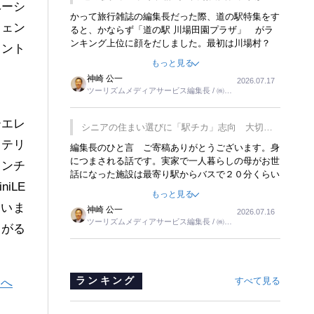
ベーシ
覇
かって旅行雑誌の編集長だった際、道の駅特集をす
ジェン
ると、かならず「道の駅 川場田園プラザ」 がラ
ンキング上位に顔をだしました。最初は川場村？
メント
どこにある村なのかと思ったものですが、取材に訪
もっと見る
れ永井 彰一社長にインタビューしたら、興味深い
神崎 公一
2026.07.17
話が次々が飛び出しました。プレゼンも巧みで、今
ツーリズムメディアサービス編集長 / ㈱ツ
でも思い出すことが２つあります。一つは、従業員
ーリンクス取締役
に東京ディズニーランドを見学させ、サービス業、
ーエレ
接客業の何かを理解してもらっていることです。
シニアの住まい選びに「駅チカ」志向 大切な
もう一つは1800円もするプレミアムヨーグルトを
のは出かけたくなる暮らし
ンテリ
編集長のひと言 ご寄稿ありがとうございます。身
販売するにあたり、社内に懸念もあったそうです。
につまされる話です。実家で一人暮らしの母がお世
永井社長は、駐車場に都内ナンバーの高級外車が停
インチ
話になった施設は最寄り駅からバスで２０分くらい
まっていることに目をつけ、高級商品でも売れると
iLE
の立地でした。私の自宅からだと、１時間以上かか
確信したそうです。今回の記事を懐かしく読みまし
もっと見る
りました。母の住まいから近いという理由で、その
た。
ていま
神崎 公一
2026.07.16
施設を選択したのですが、私と妹にとっては、半日
ツーリズムメディアサービス編集長 / ㈱ツ
仕事ででした。シニアの住まい選びは、当人だけで
ながる
ーリンクス取締役
はなく、世話をする家族の足の便も考えない外池な
いと思いました。
ランキング
すべて見る
庭へ