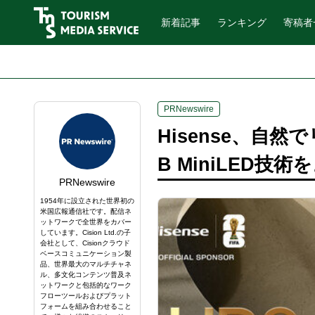
新着記事
ランキング
寄稿者
PRNewswire
Hisense、自然
B MiniLED技
PRNewswire
1954年に設立された世界初の
米国広報通信社です。配信ネ
ットワークで全世界をカバー
しています。Cision Ltd.の子
会社として、Cisionクラウド
ベースコミュニケーション製
品、世界最大のマルチチャネ
ル、多文化コンテンツ普及ネ
ットワークと包括的なワーク
フローツールおよびプラット
フォームを組み合わせること