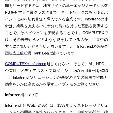
間をリードするのは、地方サイトの単一エッジノードから数
PBを有する企業クラスタまで、ネットワークのあらゆるポ
イントにAIを切れ目無く導入できる企業です。Infortrendの使
命は、業務を支えるのに十分な能力を持った基盤を提供する
ことで、そのビジョンを実現することです。COMPUTEXで
は、その未来が今どのような姿をしているのか、世界中の
方々にご覧いただきたいと思います」と、Infortrendの製品企
画担当上級役員Frank Leeは述べています。
COMPUTEXのInfortrend
越しください。そして、AI、HPC、
企業IT、メディアポストプロダクションの適用事例を確認
し、Infortrend ソリューションが基盤の全ての階層で性能と
効率をいかに高めるかを示すライブデモをご覧ください。
Infortrend
について
Infortrend（TWSE: 2495）は、1993年よりストレージソリュ
ーションの開発と製造を行ってきました。自社での設計、検