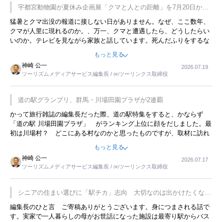
宇都宮動物園が夏休み企画展「クマと人との距離」を7月20日から
開催
猛暑とクマ出没の報道に接しない日がありません。なぜ、ここ数年、
クマが人里に現れるのか。、万一、クマと遭遇したら、どうしたらい
いのか。テレビを見ながら家族と話しています。死んだふりをするな
んてことは、冗談でもいえません。そんな中で、この企画展はタイム
もっと見る
リーですね。
神崎 公一
2026.07.19
ツーリズムメディアサービス編集長 / ㈱ツーリンクス取締役
道の駅グランプリ、群馬・川場田園プラザが2連覇
かって旅行雑誌の編集長だった際、道の駅特集をすると、かならず
「道の駅 川場田園プラザ」 がランキング上位に顔をだしました。最
初は川場村？ どこにある村なのかと思ったものですが、取材に訪れ
永井 彰一社長にインタビューしたら、興味深い話が次々が飛び出しま
もっと見る
した。プレゼンも巧みで、今でも思い出すことが２つあります。一つ
神崎 公一
2026.07.17
は、従業員に東京ディズニーランドを見学させ、サービス業、接客業
ツーリズムメディアサービス編集長 / ㈱ツーリンクス取締役
の何かを理解してもらっていることです。 もう一つは1800円もする
プレミアムヨーグルトを販売するにあたり、社内に懸念もあったそう
です。永井社長は、駐車場に都内ナンバーの高級外車が停まっている
シニアの住まい選びに「駅チカ」志向 大切なのは出かけたくなる
ことに目をつけ、高級商品でも売れると確信したそうです。今回の記
暮らし
編集長のひと言 ご寄稿ありがとうございます。身につまされる話で
事を懐かしく読みました。
す。実家で一人暮らしの母がお世話になった施設は最寄り駅からバス