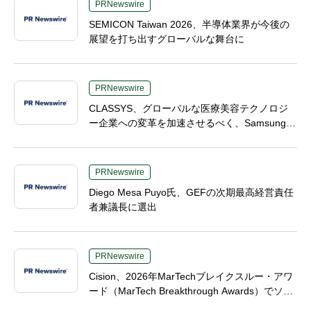
PRNewswire
SEMICON Taiwan 2026、半導体業界が今後の
展望を打ち出すグローバルな舞台に
PRNewswire
CLASSYS、グローバルな医療美容テクノロジ
ー企業への変革を加速させるべく、Samsung El
ectronicsおよびVunoの元幹部であるTaek-Soo
Kim博士を最高技術責任者（CTO）に任命
PRNewswire
Diego Mesa Puyo氏、GEFの次期最高経営責任
者兼議長に選出
PRNewswire
Cision、2026年MarTechブレイクスルー・アワ
ード（MarTech Breakthrough Awards）でソー
シャルリスニング、プレスリリース配信、AEO