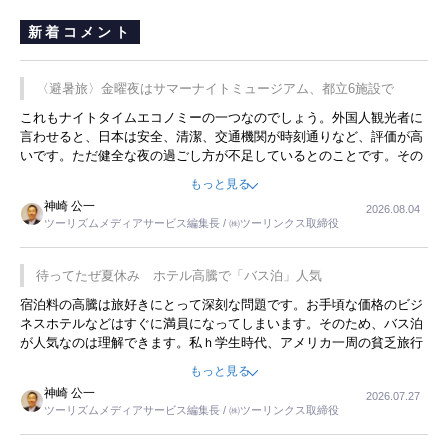
新着コメント
〈避暑旅〉金曜夜はサマーナイトミュージアム、都立6施設で
これもナイトタイムエコノミーの一つなのでしょう。外国人観光者に
言わせると、日本は安全、清潔、交通機関が時刻通りなど、評価が高
いです。ただ健全な夜の過ごし方が不足しているとのことです。その
ような意味で、金曜夜にこのようなイベントが行われれば、日本人に
もっと見る
限らず外国人にとっても楽しみが増えるでしょうね。
神崎 公一
2026.08.04
ツーリズムメディアサービス編集長 / ㈱ツーリンクス取締役
待ってたぜ夏休み ホテル高騰で「バス泊」人気
宿泊料の高騰は旅好きにとって深刻な問題です。お手頃な価格のビジ
ネスホテルなどはすぐに満員になってしまいます。そのため、バス泊
が人気なのは理解できます。私ｈ学生時代、アメリカ一周の貧乏旅行
をした時は、移動はグレイハウンドバスでした。夕方から夜の便を利
もっと見る
用してホテル代を浮かせていました。ただし、若いからできたことで
神崎 公一
2026.07.27
す。若い人が夜行バスで京都に行った、青森に行ったと聞くと、疲れ
ツーリズムメディアサービス編集長 / ㈱ツーリンクス取締役
が残らないのかなと思ってしまいます。