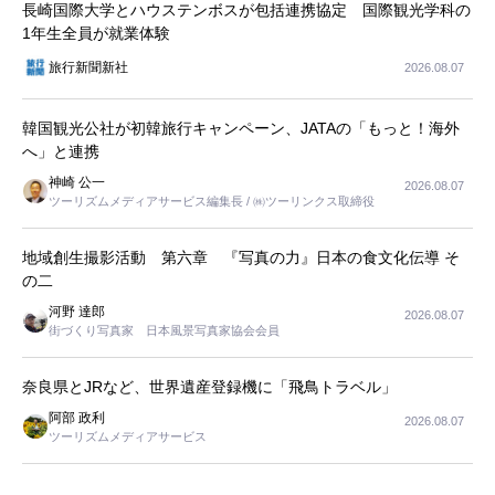
長崎国際大学とハウステンボスが包括連携協定 国際観光学科の
1年生全員が就業体験
旅行新聞新社
2026.08.07
韓国観光公社が初韓旅行キャンペーン、JATAの「もっと！海外
へ」と連携
神崎 公一
2026.08.07
ツーリズムメディアサービス編集長 / ㈱ツーリンクス取締役
地域創生撮影活動 第六章 『写真の力』日本の食文化伝導 そ
の二
河野 達郎
2026.08.07
街づくり写真家 日本風景写真家協会会員
奈良県とJRなど、世界遺産登録機に「飛鳥トラベル」
阿部 政利
2026.08.07
ツーリズムメディアサービス