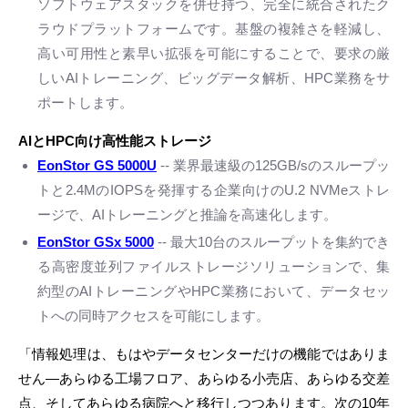
ソフトウェアスタックを併せ持つ、完全に統合されたク
ラウドプラットフォームです。基盤の複雑さを軽減し、
高い可用性と素早い拡張を可能にすることで、要求の厳
しいAIトレーニング、ビッグデータ解析、HPC業務をサ
ポートします。
AI
と
HPC
向け
高性能ストレージ
EonStor GS 5000U
-- 業界最速級の125GB/sのスループッ
トと2.4MのIOPSを発揮する企業向けのU.2 NVMeストレ
ージで、AIトレーニングと推論を高速化します。
EonStor GSx 5000
-- 最大10台のスループットを集約でき
る高密度並列ファイルストレージソリューションで、集
約型のAIトレーニングやHPC業務において、データセッ
トへの同時アクセスを可能にします。
「情報処理は、もはやデータセンターだけの機能ではありま
せん—あらゆる工場フロア、あらゆる小売店、あらゆる交差
点、そしてあらゆる病院へと移行しつつあります。次の10年