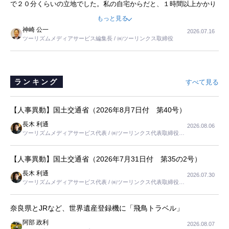
で２０分くらいの立地でした。私の自宅からだと、１時間以上かかり
ました。母の住まいから近いという理由で、その施設を選択したので
もっと見る
すが、私と妹にとっては、半日仕事ででした。シニアの住まい選び
神崎 公一
2026.07.16
は、当人だけではなく、世話をする家族の足の便も考えない外池ない
ツーリズムメディアサービス編集長 / ㈱ツーリンクス取締役
と思いました。
ランキング
すべて見る
【人事異動】国土交通省（2026年8月7日付 第40号）
長木 利通
2026.08.06
ツーリズムメディアサービス代表 / ㈱ツーリンクス代表取締役社
長
【人事異動】国土交通省（2026年7月31日付 第35の2号）
長木 利通
2026.07.30
ツーリズムメディアサービス代表 / ㈱ツーリンクス代表取締役社
長
奈良県とJRなど、世界遺産登録機に「飛鳥トラベル」
阿部 政利
2026.08.07