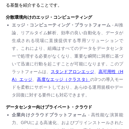
る基盤を紹介することです。
分散環境
向け
のエッジ・コンピューティング
エッジ・コンピューティング・プラットフォーム
- AI推
論、リアルタイム解析、効率の良い自動化を、データが
生成される現場に直接提供する専用ソリューションで
す。これにより、組織はすべてのデータをデータセンタ
ーで処理する必要がなくなり、重要な瞬間に洞察に基づ
いて迅速に行動を起こすことが可能になります。このプ
ラットフォームは、
スタンドアロンエッジ
、
高可用性（H
A）エッジ
、
高度なエッジ（クラスタ）
の3つの導入モー
ドを柔軟にサポートしており、あらゆる運用規模やデー
タ回復に対する要件にも対応できます。
データセンター向けプライベート・クラウド
企業向けクラウドプラットフォーム
- 高性能な演算能
力、GPUによる高速化、およびプリインストールされた