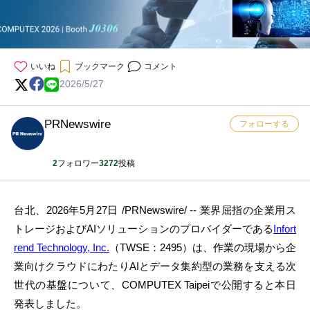
いいね
ブックマーク
コメント
2026/5/27
PRNewswire
フォローする
2
フォロワー
3272
投稿
台北、2026年5月27日 /PRNewswire/ -- 業界屈指の企業用ス
トレージおよびAIソリューションのプロバイダーである
Infort
rend Technology, Inc.
（TWSE：2495）は、作業の現場から企
業向けクラウドにわたりAIとデータ集約型の業務を支える次
世代の基盤について、COMPUTEX Taipeiで公開すると本日
発表しました。