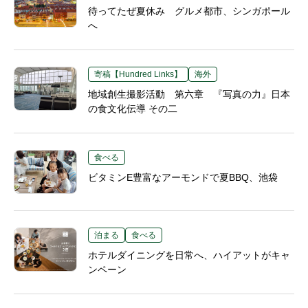
待ってたぜ夏休み グルメ都市、シンガポール
へ
寄稿【Hundred Links】
海外
地域創生撮影活動 第六章 『写真の力』日本
の食文化伝導 その二
食べる
ビタミンE豊富なアーモンドで夏BBQ、池袋
泊まる
食べる
ホテルダイニングを日常へ、ハイアットがキャ
ンペーン