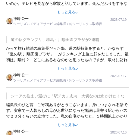
いのか。テレビを見ながら家族と話しています。死んだふりをするな
んてことは、冗談でもいえません。そんな中で、この企画展はタイム
もっと見る
リーですね。
神崎 公一
2026.07.19
ツーリズムメディアサービス編集長 / ㈱ツーリンクス取締役
道の駅グランプリ、群馬・川場田園プラザが2連覇
かって旅行雑誌の編集長だった際、道の駅特集をすると、かならず
「道の駅 川場田園プラザ」 がランキング上位に顔をだしました。最
初は川場村？ どこにある村なのかと思ったものですが、取材に訪れ
永井 彰一社長にインタビューしたら、興味深い話が次々が飛び出しま
もっと見る
した。プレゼンも巧みで、今でも思い出すことが２つあります。一つ
神崎 公一
2026.07.17
は、従業員に東京ディズニーランドを見学させ、サービス業、接客業
ツーリズムメディアサービス編集長 / ㈱ツーリンクス取締役
の何かを理解してもらっていることです。 もう一つは1800円もする
プレミアムヨーグルトを販売するにあたり、社内に懸念もあったそう
です。永井社長は、駐車場に都内ナンバーの高級外車が停まっている
シニアの住まい選びに「駅チカ」志向 大切なのは出かけたくなる
ことに目をつけ、高級商品でも売れると確信したそうです。今回の記
暮らし
編集長のひと言 ご寄稿ありがとうございます。身につまされる話で
事を懐かしく読みました。
す。実家で一人暮らしの母がお世話になった施設は最寄り駅からバス
で２０分くらいの立地でした。私の自宅からだと、１時間以上かかり
ました。母の住まいから近いという理由で、その施設を選択したので
もっと見る
すが、私と妹にとっては、半日仕事ででした。シニアの住まい選び
神崎 公一
2026.07.16
は、当人だけではなく、世話をする家族の足の便も考えない外池ない