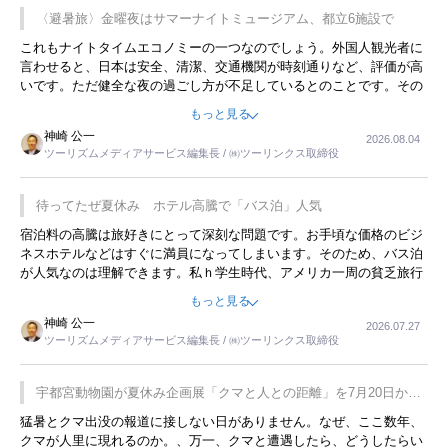
〈避暑旅〉金曜夜はサマーナイトミュージアム、都立6施設で
これもナイトタイムエコノミーの一つなのでしょう。外国人観光者に
言わせると、日本は安全、清潔、交通機関が時刻通りなど、評価が高
いです。ただ健全な夜の過ごし方が不足しているとのことです。その
ような意味で、金曜夜にこのようなイベントが行われれば、日本人に
もっと見る
限らず外国人にとっても楽しみが増えるでしょうね。
神崎 公一
2026.08.04
ツーリズムメディアサービス編集長 / ㈱ツーリンクス取締役
待ってたぜ夏休み ホテル高騰で「バス泊」人気
宿泊料の高騰は旅好きにとって深刻な問題です。お手頃な価格のビジ
ネスホテルなどはすぐに満員になってしまいます。そのため、バス泊
が人気なのは理解できます。私ｈ学生時代、アメリカ一周の貧乏旅行
をした時は、移動はグレイハウンドバスでした。夕方から夜の便を利
もっと見る
用してホテル代を浮かせていました。ただし、若いからできたことで
神崎 公一
2026.07.27
す。若い人が夜行バスで京都に行った、青森に行ったと聞くと、疲れ
ツーリズムメディアサービス編集長 / ㈱ツーリンクス取締役
が残らないのかなと思ってしまいます。
宇都宮動物園が夏休み企画展「クマと人との距離」を7月20日から
開催
猛暑とクマ出没の報道に接しない日がありません。なぜ、ここ数年、
クマが人里に現れるのか。、万一、クマと遭遇したら、どうしたらい