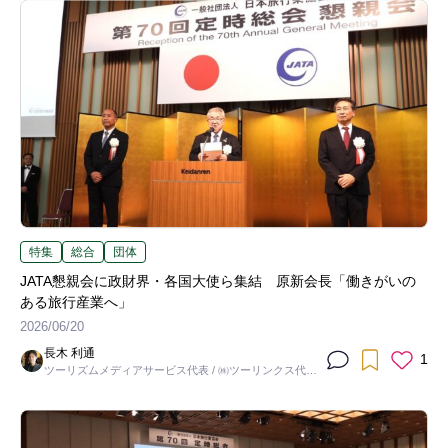
特集
総合
団体
JATA懇親会に政財界・各国大使ら集結 原新会長「働きがいの
ある旅行産業へ」
2026/06/20
長木 利通
1
ツーリズムメディアサービス代表 / ㈱ツーリンクス代表
取締役社長