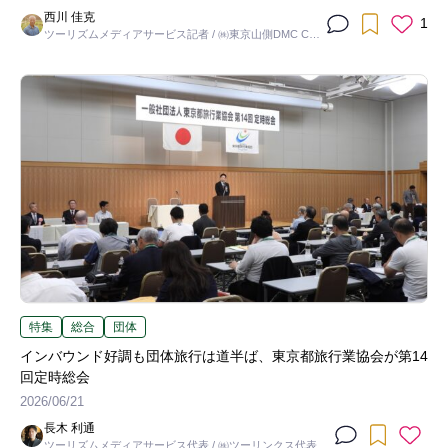
西川 佳克
1
ツーリズムメディアサービス記者 / ㈱東京山側DMC CO
O
特集
総合
団体
インバウンド好調も団体旅行は道半ば、東京都旅行業協会が第14
回定時総会
2026/06/21
長木 利通
ツーリズムメディアサービス代表 / ㈱ツーリンクス代表取