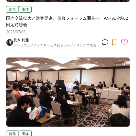
総合
団体
国内交流拡大と送客促進、仙台フォーラム開催へ ANTAが第62
回定時総会
2026/07/06
長木 利通
ツーリズムメディアサービス代表 / ㈱ツーリンクス代表取
締役社長
特集
団体