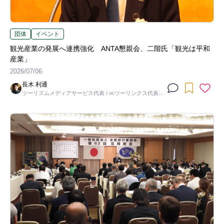
団体
イベント
観光産業の発展へ連携強化 ANTA懇親会、二階氏「観光は平和
産業」
2026/07/06
長木 利通
ツーリズムメディアサービス代表 / ㈱ツーリンクス代表取
締役社長