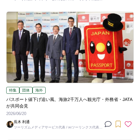
締役社長
特集
団体
海外
パスポート値下げ追い風、海旅2千万人へ観光庁・外務省・JATA
が共同会見
2026/06/20
長木 利通
ツーリズムメディアサービス代表 / ㈱ツーリンクス代表取
締役社長