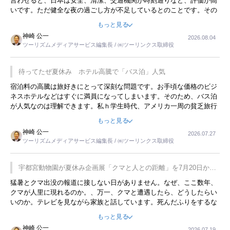
言わせると、日本は安全、清潔、交通機関が時刻通りなど、評価が高
いです。ただ健全な夜の過ごし方が不足しているとのことです。その
ような意味で、金曜夜にこのようなイベントが行われれば、日本人に
もっと見る
限らず外国人にとっても楽しみが増えるでしょうね。
神崎 公一
2026.08.04
ツーリズムメディアサービス編集長 / ㈱ツーリンクス取締役
待ってたぜ夏休み ホテル高騰で「バス泊」人気
宿泊料の高騰は旅好きにとって深刻な問題です。お手頃な価格のビジ
ネスホテルなどはすぐに満員になってしまいます。そのため、バス泊
が人気なのは理解できます。私ｈ学生時代、アメリカ一周の貧乏旅行
をした時は、移動はグレイハウンドバスでした。夕方から夜の便を利
もっと見る
用してホテル代を浮かせていました。ただし、若いからできたことで
神崎 公一
2026.07.27
す。若い人が夜行バスで京都に行った、青森に行ったと聞くと、疲れ
ツーリズムメディアサービス編集長 / ㈱ツーリンクス取締役
が残らないのかなと思ってしまいます。
宇都宮動物園が夏休み企画展「クマと人との距離」を7月20日から
開催
猛暑とクマ出没の報道に接しない日がありません。なぜ、ここ数年、
クマが人里に現れるのか。、万一、クマと遭遇したら、どうしたらい
いのか。テレビを見ながら家族と話しています。死んだふりをするな
んてことは、冗談でもいえません。そんな中で、この企画展はタイム
もっと見る
リーですね。
神崎 公一
2026.07.19