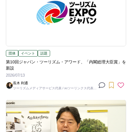
団体
イベント
話題
第10回ジャパン・ツーリズム・アワード、「内閣総理大臣賞」を
新設
2026/07/13
長木 利通
ツーリズムメディアサービス代表 / ㈱ツーリンクス代表取
締役社長