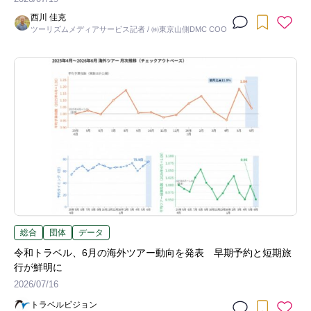
西川 佳克
ツーリズムメディアサービス記者 / ㈱東京山側DMC COO
総合
団体
データ
令和トラベル、6月の海外ツアー動向を発表 早期予約と短期旅
行が鮮明に
2026/07/16
トラベルビジョン