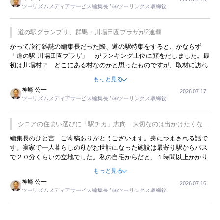
ツーリズムメディアサービス編集長 / ㈱ツーリンクス取締役
道の駅グランプリ、群馬・川場田園プラザが2連覇
かって旅行雑誌の編集長だった際、道の駅特集をすると、かならず
「道の駅 川場田園プラザ」 がランキング上位に顔をだしました。最
初は川場村？ どこにある村なのかと思ったものですが、取材に訪れ
永井 彰一社長にインタビューしたら、興味深い話が次々が飛び出しま
もっと見る
した。プレゼンも巧みで、今でも思い出すことが２つあります。一つ
神崎 公一
2026.07.17
は、従業員に東京ディズニーランドを見学させ、サービス業、接客業
ツーリズムメディアサービス編集長 / ㈱ツーリンクス取締役
の何かを理解してもらっていることです。 もう一つは1800円もする
プレミアムヨーグルトを販売するにあたり、社内に懸念もあったそう
です。永井社長は、駐車場に都内ナンバーの高級外車が停まっている
シニアの住まい選びに「駅チカ」志向 大切なのは出かけたくなる
ことに目をつけ、高級商品でも売れると確信したそうです。今回の記
暮らし
編集長のひと言 ご寄稿ありがとうございます。身につまされる話で
事を懐かしく読みました。
す。実家で一人暮らしの母がお世話になった施設は最寄り駅からバス
で２０分くらいの立地でした。私の自宅からだと、１時間以上かかり
ました。母の住まいから近いという理由で、その施設を選択したので
もっと見る
すが、私と妹にとっては、半日仕事ででした。シニアの住まい選び
神崎 公一
2026.07.16
は、当人だけではなく、世話をする家族の足の便も考えない外池ない
ツーリズムメディアサービス編集長 / ㈱ツーリンクス取締役
と思いました。