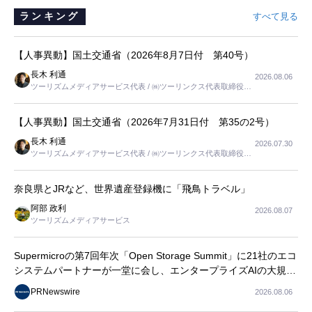
ランキング
すべて見る
【人事異動】国土交通省（2026年8月7日付 第40号）
長木 利通
2026.08.06
ツーリズムメディアサービス代表 / ㈱ツーリンクス代表取締役社
長
【人事異動】国土交通省（2026年7月31日付 第35の2号）
長木 利通
2026.07.30
ツーリズムメディアサービス代表 / ㈱ツーリンクス代表取締役社
長
奈良県とJRなど、世界遺産登録機に「飛鳥トラベル」
阿部 政利
2026.08.07
ツーリズムメディアサービス
Supermicroの第7回年次「Open Storage Summit」に21社のエコ
システムパートナーが一堂に会し、エンタープライズAIの大規模
導入に関する実践的なガイダンスを共有
PRNewswire
2026.08.06