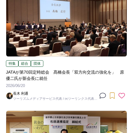
特集
総合
団体
JATAが第70回定時総会 髙橋会長「双方向交流の強化を」 原
優二氏が新会長に就任
2026/06/20
長木 利通
ツーリズムメディアサービス代表 / ㈱ツーリンクス代表取
締役社長