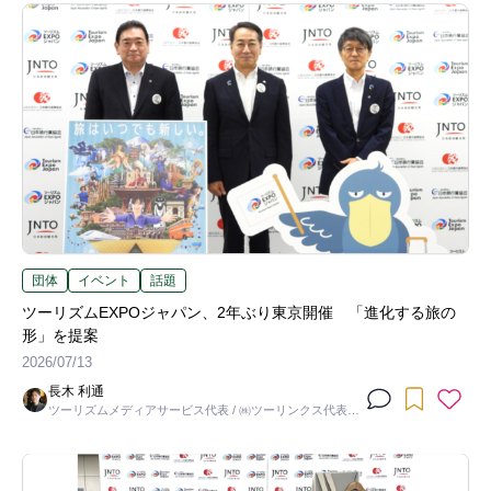
団体
イベント
話題
ツーリズムEXPOジャパン、2年ぶり東京開催 「進化する旅の
形」を提案
2026/07/13
長木 利通
ツーリズムメディアサービス代表 / ㈱ツーリンクス代表取
締役社長