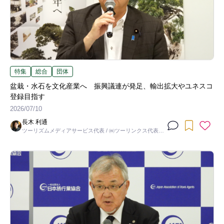
特集
総合
団体
盆栽・水石を文化産業へ 振興議連が発足、輸出拡大やユネスコ
登録目指す
2026/07/10
長木 利通
ツーリズムメディアサービス代表 / ㈱ツーリンクス代表取
締役社長