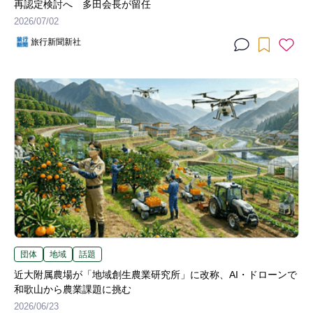
再認定検討へ 多田会長が留任
2026/07/02
旅行新聞新社
団体
地域
話題
近大附属農場が「地域創生農業研究所」に改称、AI・ドローンで
和歌山から農業課題に挑む
2026/06/23