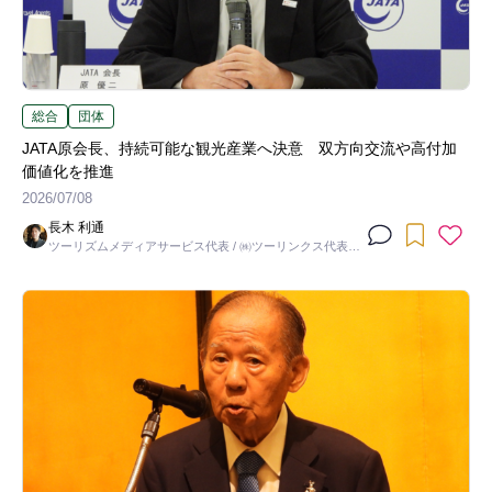
総合
団体
JATA原会長、持続可能な観光産業へ決意 双方向交流や高付加
価値化を推進
2026/07/08
長木 利通
ツーリズムメディアサービス代表 / ㈱ツーリンクス代表取
締役社長