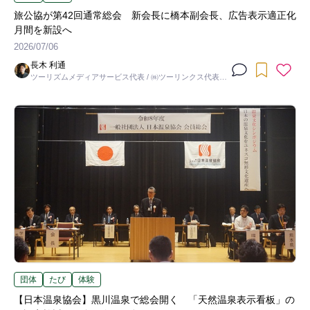
旅公協が第42回通常総会 新会長に橋本副会長、広告表示適正化
月間を新設へ
2026/07/06
長木 利通
ツーリズムメディアサービス代表 / ㈱ツーリンクス代表取
締役社長
団体
たび
体験
【日本温泉協会】黒川温泉で総会開く 「天然温泉表示看板」の