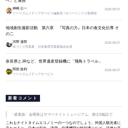
へ」と連携
神崎 公一
2026.08.07
ツーリズムメディアサービス編集長 / ㈱ツーリンクス取締役
地域創生撮影活動 第六章 『写真の力』日本の食文化伝導 そ
の二
河野 達郎
2026.08.07
街づくり写真家 日本風景写真家協会会員
奈良県とJRなど、世界遺産登録機に「飛鳥トラベル」
阿部 政利
2026.08.07
ツーリズムメディアサービス
新着コメント
〈避暑旅〉金曜夜はサマーナイトミュージアム、都立6施設で
これもナイトタイムエコノミーの一つなのでしょう。外国人観光者に