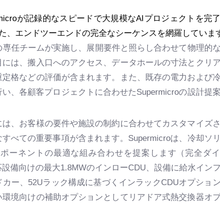
、Supermicroが記録的なスピードで大規模なAIプロジェクトを完
た、エンドツーエンドの完全なシーケンスを網羅しています
icroの専任チームが実施し、展開要件と照らし合わせて物理的
目には、搬入口へのアクセス、データホールの寸法とクリ
重定格などの評価が含まれます。また、既存の電力および
、各顧客プロジェクトに合わせたSupermicroの設計提
には、お客様の要件や施設の制約に合わせてカスタマイズ
べての重要事項が含まれます。Supermicroは、冷却ソ
コンポーネントの最適な組み合わせを提案します（完全ダ
設備向けの最大1.8MWのインローCDU、設備に給水イン
カー、52Uラック構成に基づくインラックCDUオプショ
い環境向けの補助オプションとしてリアドア式熱交換器オ