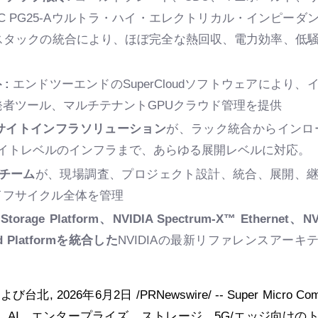
C PG25-Aウルトラ・ハイ・エレクトリカル・インピーダ
スタックの統合により、ほぼ完全な熱回収、電力効率、低
ト
:
エンドツーエンドのSuperCloudソフトウェアにより、
者ツール、マルチテナントGPUクラウド管理を提供
サイトインフラソリューション
が、ラック統合からインロ
r構成、サイトレベルのインフラまで、あらゆる展開レベルに対応。
門家チーム
が、現場調査、プロジェクト設計、統合、展開、
イフサイクル全体を管理
 Storage Platform、NVIDIA Spectrum-X™ Ethernet、NV
and Platformを統合した
NVIDIAの最新リファレンスアーキ
および台北
,
2026年6月2日
/PRNewswire/ -- Super Micro Co
SMCI）は、AI、エンタープライズ、ストレージ、5G/エッジ向けの