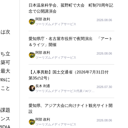
日本温泉科学会、菰野町で大会 町制70周年記
念で公開講演会
阿部 政利
2026.08.06
ツーリズムメディアサービス
）は次
愛知県庁・名古屋市役所で夜間演出 「アート
＆ライツ」開催
阿部 政利
打ち立
2026.08.06
ツーリズムメディアサービス
構築可
ら最大
【人事異動】国土交通省（2026年7月31日付
第35の2号）
tsに
長木 利通
2026.07.30
ること
ツーリズムメディアサービス代表 / ㈱ツー
リンクス代表取締役社長
愛知県、アジア大会に向けナイト観光サイト開
の課題
設
マンス
阿部 政利
2026.08.06
ツーリズムメディアサービス
DIA