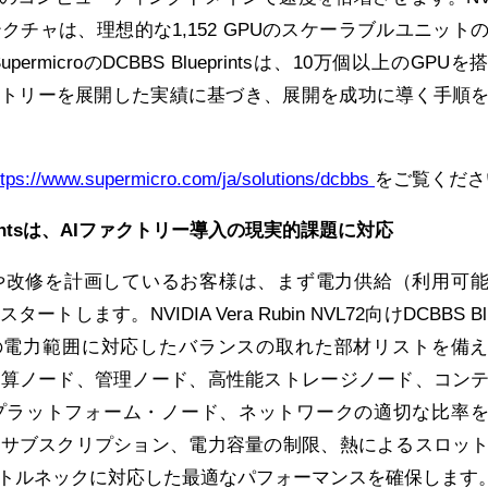
チャは、理想的な1,152 GPUのスケーラブルユニット
microのDCBBS Blueprintsは、10万個以上のGPUを
クトリーを展開した実績に基づき、展開を成功に導く手順
ttps://www.supermicro.com/ja/solutions/dcbbs
をご覧くださ
lueprintsは、AIファクトリー導入の現実的課題に対応
築や改修を計画しているお客様は、まず電力供給（利用可
ます。NVIDIA Vera Rubin NVL72向けDCBBS Blue
までの電力範囲に対応したバランスの取れた部材リストを備
計算ノード、管理ノード、高性能ストレージノード、コン
プラットフォーム・ノード、ネットワークの適切な比率
ーサブスクリプション、電力容量の制限、熱によるスロッ
トルネックに対応した最適なパフォーマンスを確保します