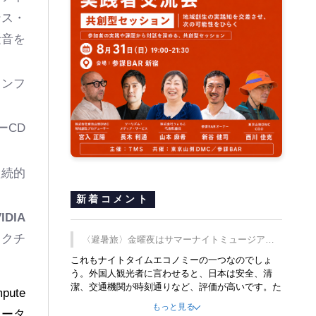
ンス・
騒音を
インフ
ーCD
継続的
新着コメント
IDIA
テクチ
〈避暑旅〉金曜夜はサマーナイトミュージア
ム、都立6施設で
これもナイトタイムエコノミーの一つなのでしょ
う。外国人観光者に言わせると、日本は安全、清
潔、交通機関が時刻通りなど、評価が高いです。た
mpute
だ健全な夜の過ごし方が不足しているとのことで
もっと見る
トータ
す。そのような意味で、金曜夜にこのようなイベン