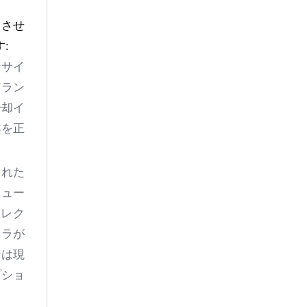
了させ
:
なサイ
アラン
冷却イ
案を正
された
リュー
イレク
フラが
ンは現
プショ