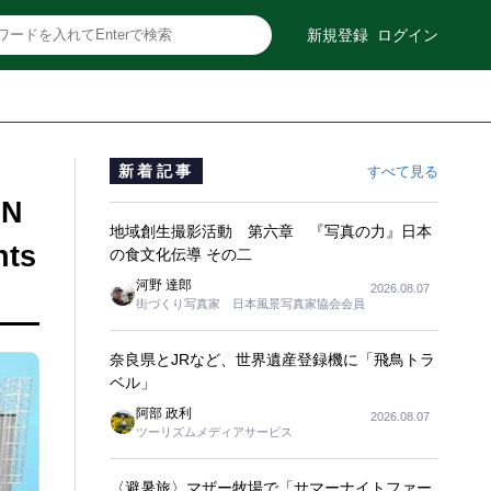
新規登録
ログイン
新着記事
すべて見る
N
地域創生撮影活動 第六章 『写真の力』日本
nts
の食文化伝導 その二
河野 達郎
2026.08.07
街づくり写真家 日本風景写真家協会会員
奈良県とJRなど、世界遺産登録機に「飛鳥トラ
ベル」
阿部 政利
2026.08.07
ツーリズムメディアサービス
〈避暑旅〉マザー牧場で「サマーナイトファー