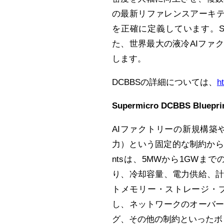
の最新リファレンスアーキテク
を正確に定義しています。Super
た、世界最大の液冷AIファ
します。
DCBBSの詳細については、
h
Supermicro DCBBS B
AIファクトリーの新規構
力）という固定的な制約からスタートし
ntsは、5MWから1GW
り、冷却容量、電力供給、
トメモリー・ストレージ・
し、ネットワークのオーバ
グ、その他の制約といったボ