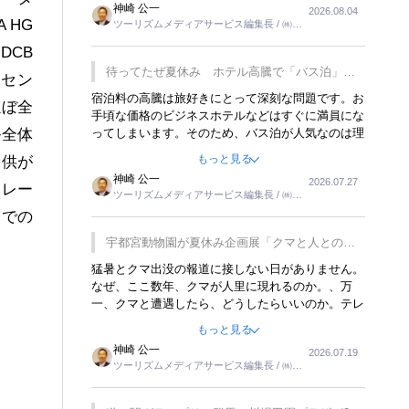
神崎 公一
2026.08.04
トが行われれば、日本人に限らず外国人にとっても
 HG
ツーリズムメディアサービス編集長 / ㈱ツ
楽しみが増えるでしょうね。
ーリンクス取締役
（DCB
待ってたぜ夏休み ホテル高騰で「バス泊」人
タセン
気
宿泊料の高騰は旅好きにとって深刻な問題です。お
ほぼ全
手頃な価格のビジネスホテルなどはすぐに満員にな
ってしまいます。そのため、バス泊が人気なのは理
ル全体
解できます。私ｈ学生時代、アメリカ一周の貧乏旅
もっと見る
提供が
行をした時は、移動はグレイハウンドバスでした。
神崎 公一
2026.07.27
夕方から夜の便を利用してホテル代を浮かせていま
トレー
ツーリズムメディアサービス編集長 / ㈱ツ
した。ただし、若いからできたことです。若い人が
ーリンクス取締役
までの
夜行バスで京都に行った、青森に行ったと聞くと、
疲れが残らないのかなと思ってしまいます。
宇都宮動物園が夏休み企画展「クマと人との距
離」を7月20日から開催
猛暑とクマ出没の報道に接しない日がありません。
なぜ、ここ数年、クマが人里に現れるのか。、万
一、クマと遭遇したら、どうしたらいいのか。テレ
ビを見ながら家族と話しています。死んだふりをす
もっと見る
るなんてことは、冗談でもいえません。そんな中
神崎 公一
2026.07.19
で、この企画展はタイムリーですね。
ツーリズムメディアサービス編集長 / ㈱ツ
ーリンクス取締役