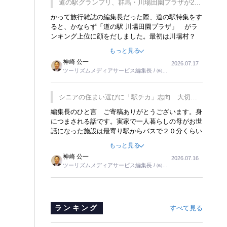
道の駅グランプリ、群馬・川場田園プラザが2連
覇
かって旅行雑誌の編集長だった際、道の駅特集をす
ると、かならず「道の駅 川場田園プラザ」 がラ
ンキング上位に顔をだしました。最初は川場村？
どこにある村なのかと思ったものですが、取材に訪
もっと見る
れ永井 彰一社長にインタビューしたら、興味深い
神崎 公一
2026.07.17
話が次々が飛び出しました。プレゼンも巧みで、今
ツーリズムメディアサービス編集長 / ㈱ツ
でも思い出すことが２つあります。一つは、従業員
ーリンクス取締役
に東京ディズニーランドを見学させ、サービス業、
接客業の何かを理解してもらっていることです。
シニアの住まい選びに「駅チカ」志向 大切な
もう一つは1800円もするプレミアムヨーグルトを
のは出かけたくなる暮らし
編集長のひと言 ご寄稿ありがとうございます。身
販売するにあたり、社内に懸念もあったそうです。
につまされる話です。実家で一人暮らしの母がお世
永井社長は、駐車場に都内ナンバーの高級外車が停
話になった施設は最寄り駅からバスで２０分くらい
まっていることに目をつけ、高級商品でも売れると
の立地でした。私の自宅からだと、１時間以上かか
確信したそうです。今回の記事を懐かしく読みまし
もっと見る
りました。母の住まいから近いという理由で、その
た。
神崎 公一
2026.07.16
施設を選択したのですが、私と妹にとっては、半日
ツーリズムメディアサービス編集長 / ㈱ツ
仕事ででした。シニアの住まい選びは、当人だけで
ーリンクス取締役
はなく、世話をする家族の足の便も考えない外池な
いと思いました。
ランキング
すべて見る