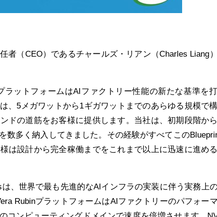
責任者（CEO）であるチャールズ・リアン（Charles Liang
in NVL72プラットフォームはAIファクトリー性能の新たな基準を
printsは、5メガワットから1ギガワットまでのあらゆる規模で
エンドの道筋をお客様に提供します。当社は、初期段階か
数多く納入してきました。その経験がすべてこのBlueprin
客様は設計から完全稼働までをこれまで以上に迅速に進め
Blueprintsは、世界で最も先進的なAIインフラの実装に伴う実務上
Vera RubinプラットフォームはAIファクトリーのパフォー
のコンピューティングドメインで速度を倍増させます。NVI