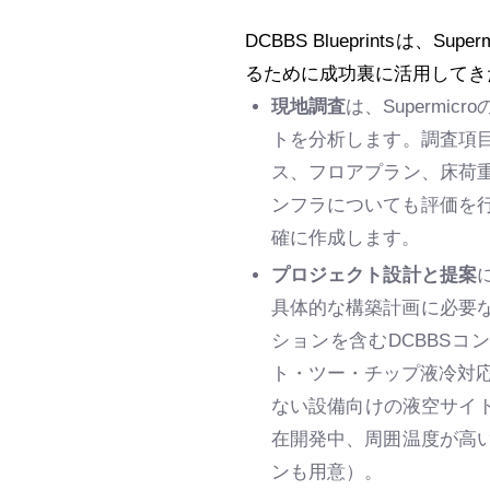
DCBBS Blueprintsは
るために成功裏に活用してき
現地調査
は、Superm
トを分析します。調査項
ス、フロアプラン、床荷
ンフラについても評価を行い
確に作成します。
プロジェクト設計と提案
具体的な構築計画に必要なす
ションを含むDCBBS
ト・ツー・チップ液冷対応
ない設備向けの液空サイド
在開発中、周囲温度が高
ンも用意）。