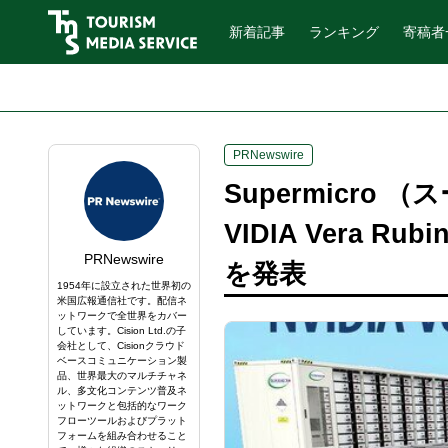
新着記事
ランキング
寄稿者
PRNewswire
Supermicro
VIDIA Vera Rub
PRNewswire
を発表
1954年に設立された世界初の
米国広報通信社です。配信ネ
ットワークで全世界をカバー
しています。Cision Ltd.の子
会社として、Cisionクラウド
ベースコミュニケーション製
品、世界最大のマルチチャネ
ル、多文化コンテンツ普及ネ
ットワークと包括的なワーク
フローツールおよびプラット
フォームを組み合わせること