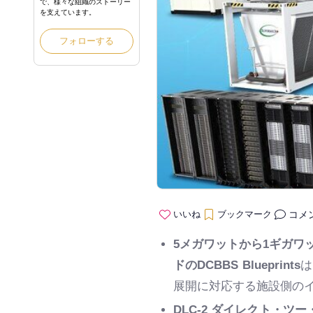
で、様々な組織のストーリー
を支えています。
フォローする
コメ
いいね
ブックマーク
5メガワットから1ギガワ
ドのDCBBS Blueprints
は
展開に対応する施設側の
DLC-2 ダイレクト・ツ