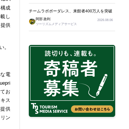
の構成
チームラボボーダレス、来館者400万人を突破
搭載し
阿部 政利
2026.08.06
ツーリズムメディアサービス
を提供
い。
能な電
pri
えてお
テキス
を提供
トリン
。