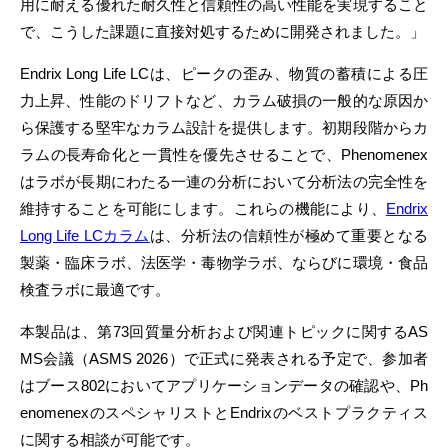
用に耐える優れた耐久性と信頼性の高い性能を実現すること
で、こうした課題に直接対処するために開発されました。」
Endrix Long Life LCは、ピークの歪み、物質の蓄積による圧
力上昇、性能のドリフトなど、カラム破損の一般的な原因か
ら保護する堅牢なカラム設計を提供します。初期段階からカ
ラムの長寿命化と一貫性を優先させることで、Phenomenex
はラボが長期にわたる一連の分析において分析法の完全性を
維持することを可能にします。これらの機能により、
Endrix
Long Life LCカラム
は、分析法の信頼性が極めて重要となる
製薬・臨床ラボ、法医学・毒物学ラボ、ならびに環境・食品
検査ラボに最適です。
本製品は、第73回質量分析および関連トピックに関するAS
MS会議（ASMS 2026）で正式に発表される予定で、参加者
はブース802においてアプリケーションデータの確認や、Ph
enomenexのスペシャリストとEndrixのベストプラクティス
に関する相談が可能です。