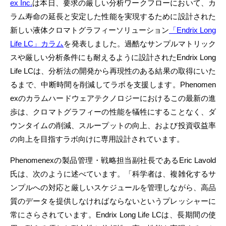
ex Inc.
は本日、要求の厳しい分析ワークフローにおいて、カ
ラム寿命の延長と安定した性能を実現するために設計された
新しい液体クロマトグラフィーソリューション
「Endrix Long
Life LC」カラム
を発表しました。過酷なサンプルマトリック
スや厳しい分析条件にも耐えるように設計されたEndrix Long
Life LCは、分析法の開発から再現性のある結果の取得にいた
るまで、中断時間を削減してラボを支援します。Phenomen
exのカラムハードウェアテクノロジーにおけるこの最新の進
歩は、クロマトグラフィーの性能を犠牲にすることなく、ダ
ウンタイムの削減、スループットの向上、および投資収益率
の向上を目指すラボ向けに専用設計されています。
Phenomenexの製品管理・戦略担当副社長であるEric Lavold
氏は、次のように述べています。「科学者は、複雑化するサ
ンプルへの対応と厳しいスケジュールを管理しながら、高品
質のデータを提供しなければならないというプレッシャーに
常にさらされています。Endrix Long Life LCは、長期間の使