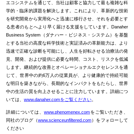
エコシステムを通じて、当社は顧客と協力して最も複雑な科
学的・臨床的課題を解決します。これにより、革新的な技術
を研究開発から実用化へと迅速に移行させ、それを必要とす
る患者のもとへより早く届ける支援をしています。Danaher
Business System（ダナハー・ビジネス・システム）を基盤
とする当社の高度な科学技術と実証済みの革新能力は、より
迅速で正確な診断を可能にし、人生を好転させる治療法の発
見、開発、および提供に必要な時間、コスト、リスクを低減
します。継続的な改善とオペレーショナルエクセレンスを通
じて、世界中の約6万人の従業員が、より健康的で持続可能
な明日を築きながら、長期的なインパクトをもたらし、世界
中の生活の質を向上させることに注力しています。詳細につ
いては、
www.danaher.comをご覧ください
。
詳細については、
www.phenomenex.com
をご覧いただき、
同社のブログ（
www.scienceunfiltered.com
）をフォローして
ください