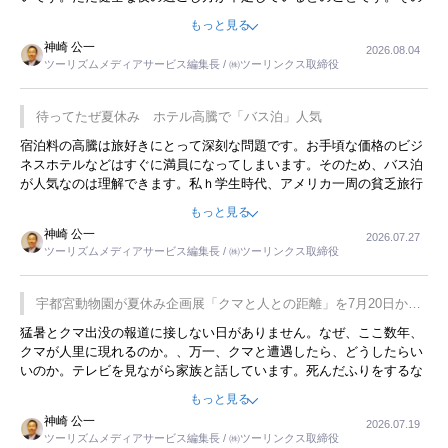
ような意味で、金曜夜にこのようなイベントが行われれば、日本人に
もっと見る
限らず外国人にとっても楽しみが増えるでしょうね。
神崎 公一
2026.08.04
ツーリズムメディアサービス編集長 / ㈱ツーリンクス取締役
待ってたぜ夏休み ホテル高騰で「バス泊」人気
宿泊料の高騰は旅好きにとって深刻な問題です。お手頃な価格のビジ
ネスホテルなどはすぐに満員になってしまいます。そのため、バス泊
が人気なのは理解できます。私ｈ学生時代、アメリカ一周の貧乏旅行
をした時は、移動はグレイハウンドバスでした。夕方から夜の便を利
もっと見る
用してホテル代を浮かせていました。ただし、若いからできたことで
神崎 公一
2026.07.27
す。若い人が夜行バスで京都に行った、青森に行ったと聞くと、疲れ
ツーリズムメディアサービス編集長 / ㈱ツーリンクス取締役
が残らないのかなと思ってしまいます。
宇都宮動物園が夏休み企画展「クマと人との距離」を7月20日から
開催
猛暑とクマ出没の報道に接しない日がありません。なぜ、ここ数年、
クマが人里に現れるのか。、万一、クマと遭遇したら、どうしたらい
いのか。テレビを見ながら家族と話しています。死んだふりをするな
んてことは、冗談でもいえません。そんな中で、この企画展はタイム
もっと見る
リーですね。
神崎 公一
2026.07.19
ツーリズムメディアサービス編集長 / ㈱ツーリンクス取締役