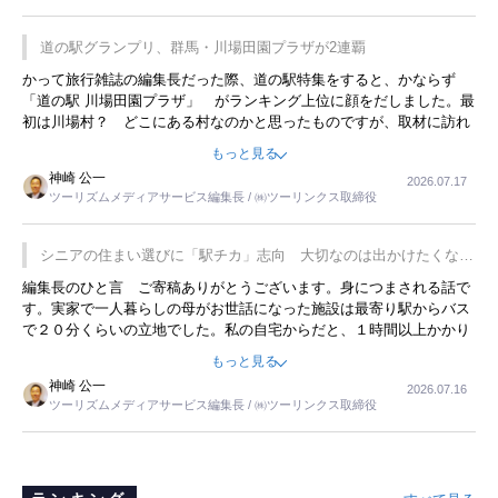
道の駅グランプリ、群馬・川場田園プラザが2連覇
かって旅行雑誌の編集長だった際、道の駅特集をすると、かならず
「道の駅 川場田園プラザ」 がランキング上位に顔をだしました。最
初は川場村？ どこにある村なのかと思ったものですが、取材に訪れ
永井 彰一社長にインタビューしたら、興味深い話が次々が飛び出しま
もっと見る
した。プレゼンも巧みで、今でも思い出すことが２つあります。一つ
神崎 公一
2026.07.17
は、従業員に東京ディズニーランドを見学させ、サービス業、接客業
ツーリズムメディアサービス編集長 / ㈱ツーリンクス取締役
の何かを理解してもらっていることです。 もう一つは1800円もする
プレミアムヨーグルトを販売するにあたり、社内に懸念もあったそう
です。永井社長は、駐車場に都内ナンバーの高級外車が停まっている
シニアの住まい選びに「駅チカ」志向 大切なのは出かけたくなる
ことに目をつけ、高級商品でも売れると確信したそうです。今回の記
暮らし
編集長のひと言 ご寄稿ありがとうございます。身につまされる話で
事を懐かしく読みました。
す。実家で一人暮らしの母がお世話になった施設は最寄り駅からバス
で２０分くらいの立地でした。私の自宅からだと、１時間以上かかり
ました。母の住まいから近いという理由で、その施設を選択したので
もっと見る
すが、私と妹にとっては、半日仕事ででした。シニアの住まい選び
神崎 公一
2026.07.16
は、当人だけではなく、世話をする家族の足の便も考えない外池ない
ツーリズムメディアサービス編集長 / ㈱ツーリンクス取締役
と思いました。