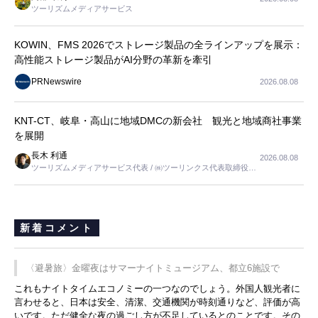
ツーリズムメディアサービス
KOWIN、FMS 2026でストレージ製品の全ラインアップを展示：
高性能ストレージ製品がAI分野の革新を牽引
PRNewswire
2026.08.08
KNT-CT、岐阜・高山に地域DMCの新会社 観光と地域商社事業
を展開
長木 利通
2026.08.08
ツーリズムメディアサービス代表 / ㈱ツーリンクス代表取締役社
長
新着コメント
〈避暑旅〉金曜夜はサマーナイトミュージアム、都立6施設で
これもナイトタイムエコノミーの一つなのでしょう。外国人観光者に
言わせると、日本は安全、清潔、交通機関が時刻通りなど、評価が高
いです。ただ健全な夜の過ごし方が不足しているとのことです。その