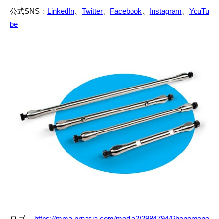
公式SNS：
LinkedIn
、
Twitter
、
Facebook
、
Instagram
、
YouTu
be
ロゴ -
https://mma.prnasia.com/media2/2984794/Phenomene