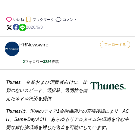
いいね
ブックマーク
コメント
2026/6/3
PRNewswire
フォローする
2
フォロワー
3286
投稿
Thunes、企業および消費者向けに、比
類のないスピード、選択肢、透明性を備
えた米ドル決済を提供
Thunesは、現地のティア1金融機関との直接接続により、AC
H、Same-Day ACH、あらゆるリアルタイム決済網を含む主
要な銀行決済網を通じた送金を可能にしています。