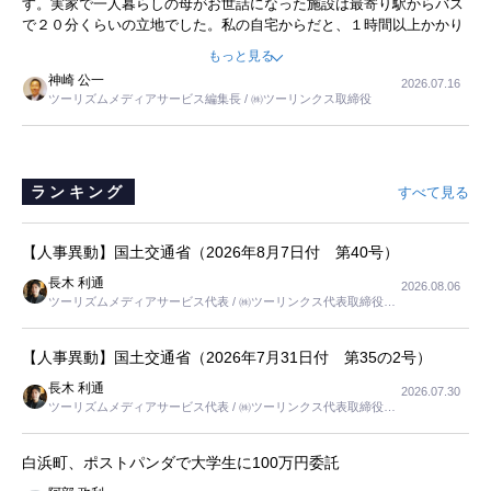
す。実家で一人暮らしの母がお世話になった施設は最寄り駅からバス
で２０分くらいの立地でした。私の自宅からだと、１時間以上かかり
ました。母の住まいから近いという理由で、その施設を選択したので
もっと見る
すが、私と妹にとっては、半日仕事ででした。シニアの住まい選び
神崎 公一
2026.07.16
は、当人だけではなく、世話をする家族の足の便も考えない外池ない
ツーリズムメディアサービス編集長 / ㈱ツーリンクス取締役
と思いました。
ランキング
すべて見る
【人事異動】国土交通省（2026年8月7日付 第40号）
長木 利通
2026.08.06
ツーリズムメディアサービス代表 / ㈱ツーリンクス代表取締役社
長
【人事異動】国土交通省（2026年7月31日付 第35の2号）
長木 利通
2026.07.30
ツーリズムメディアサービス代表 / ㈱ツーリンクス代表取締役社
長
白浜町、ポストパンダで大学生に100万円委託