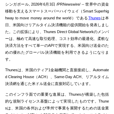
シンガポール
,
2026年6月3日
/PRNewswire/ -- 世界中の資金
移動を支えるスマートスーパーハイウェイ（Smart Superhig
hway to move money around the world）である
Thunes
は本
日、米国向けリアルタイム決済機能の提供開始を発表しまし
た。この拡張により、Thunes Direct Global Networkのメンバ
ーは、極めて高速な取引処理、コスト効率の最適化、柔軟な
決済方法をすべて単一のAPIで実現する、米国向け送金のた
めの優れたグローバル決済機能を利用できるようになりま
す。
Thunesは、米国のティア1金融機関と直接接続し、Automate
d Clearing House（ACH）、Same-Day ACH、リアルタイム
決済網を通じた米ドル送金に直接対応しています。
このインフラ面での重要な進展は、Thunesが構築した包括
的な規制ライセンス基盤によって実現したものです。Thune
sは、米国の各州および準州で事業を展開するための送金業