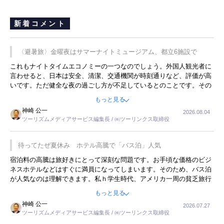
新着コメント
〈避暑旅〉金曜夜はサマーナイトミュージアム、都立6施設で
これもナイトタイムエコノミーの一つなのでしょう。外国人観光者に
言わせると、日本は安全、清潔、交通機関が時刻通りなど、評価が高
いです。ただ健全な夜の過ごし方が不足しているとのことです。その
ような意味で、金曜夜にこのようなイベントが行われれば、日本人に
もっと見る
限らず外国人にとっても楽しみが増えるでしょうね。
神崎 公一
2026.08.04
ツーリズムメディアサービス編集長 / ㈱ツーリンクス取締役
待ってたぜ夏休み ホテル高騰で「バス泊」人気
宿泊料の高騰は旅好きにとって深刻な問題です。お手頃な価格のビジ
ネスホテルなどはすぐに満員になってしまいます。そのため、バス泊
が人気なのは理解できます。私ｈ学生時代、アメリカ一周の貧乏旅行
をした時は、移動はグレイハウンドバスでした。夕方から夜の便を利
もっと見る
用してホテル代を浮かせていました。ただし、若いからできたことで
神崎 公一
2026.07.27
す。若い人が夜行バスで京都に行った、青森に行ったと聞くと、疲れ
ツーリズムメディアサービス編集長 / ㈱ツーリンクス取締役
が残らないのかなと思ってしまいます。