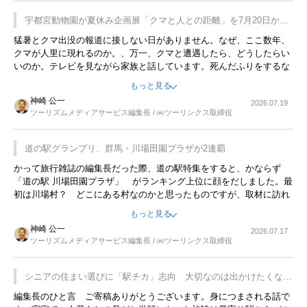
宇都宮動物園が夏休み企画展「クマと人との距離」を7月20日から
開催
猛暑とクマ出没の報道に接しない日がありません。なぜ、ここ数年、
クマが人里に現れるのか。、万一、クマと遭遇したら、どうしたらい
いのか。テレビを見ながら家族と話しています。死んだふりをするな
んてことは、冗談でもいえません。そんな中で、この企画展はタイム
もっと見る
リーですね。
神崎 公一
2026.07.19
ツーリズムメディアサービス編集長 / ㈱ツーリンクス取締役
道の駅グランプリ、群馬・川場田園プラザが2連覇
かって旅行雑誌の編集長だった際、道の駅特集をすると、かならず
「道の駅 川場田園プラザ」 がランキング上位に顔をだしました。最
初は川場村？ どこにある村なのかと思ったものですが、取材に訪れ
永井 彰一社長にインタビューしたら、興味深い話が次々が飛び出しま
もっと見る
した。プレゼンも巧みで、今でも思い出すことが２つあります。一つ
神崎 公一
2026.07.17
は、従業員に東京ディズニーランドを見学させ、サービス業、接客業
ツーリズムメディアサービス編集長 / ㈱ツーリンクス取締役
の何かを理解してもらっていることです。 もう一つは1800円もする
プレミアムヨーグルトを販売するにあたり、社内に懸念もあったそう
です。永井社長は、駐車場に都内ナンバーの高級外車が停まっている
シニアの住まい選びに「駅チカ」志向 大切なのは出かけたくなる
ことに目をつけ、高級商品でも売れると確信したそうです。今回の記
暮らし
編集長のひと言 ご寄稿ありがとうございます。身につまされる話で
事を懐かしく読みました。