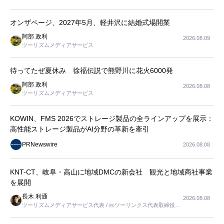
オンザページ、2027年5月、軽井沢に結婚式場開業
阿部 政利
2026.08.09
ツーリズムメディアサービス
待ってたぜ夏休み 徐福伝説で熊野川に花火6000発
阿部 政利
2026.08.08
ツーリズムメディアサービス
KOWIN、FMS 2026でストレージ製品の全ラインアップを展示：
高性能ストレージ製品がAI分野の革新を牽引
PRNewswire
2026.08.08
KNT-CT、岐阜・高山に地域DMCの新会社 観光と地域商社事業
を展開
長木 利通
2026.08.08
ツーリズムメディアサービス代表 / ㈱ツーリンクス代表取締役社
長