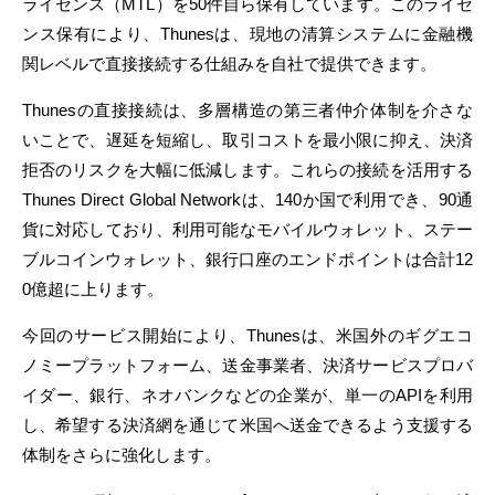
ライセンス（MTL）を50件自ら保有しています。このライセ
ンス保有により、Thunesは、現地の清算システムに金融機
関レベルで直接接続する仕組みを自社で提供できます。
Thunesの直接接続は、多層構造の第三者仲介体制を介さな
いことで、遅延を短縮し、取引コストを最小限に抑え、決済
拒否のリスクを大幅に低減します。これらの接続を活用する
Thunes Direct Global Networkは、140か国で利用でき、90通
貨に対応しており、利用可能なモバイルウォレット、ステー
ブルコインウォレット、銀行口座のエンドポイントは合計12
0億超に上ります。
今回のサービス開始により、Thunesは、米国外のギグエコ
ノミープラットフォーム、送金事業者、決済サービスプロバ
イダー、銀行、ネオバンクなどの企業が、単一のAPIを利用
し、希望する決済網を通じて米国へ送金できるよう支援する
体制をさらに強化します。