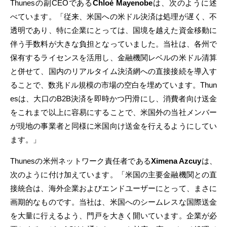
Thunesの副CEOである
Chloé Mayenobe
は、次のように述
べています。「従来、米国への米ドル決済は処理が遅く、不
透明であり、特に企業にとっては、国境を越えた資金移動に
伴う手数料が大きな負担となっていました。当社は、各州で
保有するライセンスを活用し、金融機関レベルの米ドル清算
と併せて、国内のリアルタイム決済網への直接接続を導入す
ることで、数兆ドル規模の市場の空白を埋めています。Thun
esは、大口のB2B決済を即時かつ円滑にし、消費者向け送金
をこれまで以上に容易にすることで、米国外の当社メンバー
が現地の事業者と同様に米国向け送金を行えるようにしてい
ます。」
Thunesの米州ネットワーク責任者である
Ximena Azcuy
は、
次のように付け加えています。「米国の主要金融機関との直
接統合は、海外企業およびエンドユーザーにとって、まさに
画期的なものです。当社は、米国へのシームレスな国際送金
を大量に行えるよう、門戸を大きく開いています。企業が必