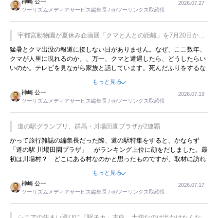
神崎 公一
2026.07.27
す。若い人が夜行バスで京都に行った、青森に行ったと聞くと、疲れ
ツーリズムメディアサービス編集長 / ㈱ツーリンクス取締役
が残らないのかなと思ってしまいます。
宇都宮動物園が夏休み企画展「クマと人との距離」を7月20日から
開催
猛暑とクマ出没の報道に接しない日がありません。なぜ、ここ数年、
クマが人里に現れるのか。、万一、クマと遭遇したら、どうしたらい
いのか。テレビを見ながら家族と話しています。死んだふりをするな
んてことは、冗談でもいえません。そんな中で、この企画展はタイム
もっと見る
リーですね。
神崎 公一
2026.07.19
ツーリズムメディアサービス編集長 / ㈱ツーリンクス取締役
道の駅グランプリ、群馬・川場田園プラザが2連覇
かって旅行雑誌の編集長だった際、道の駅特集をすると、かならず
「道の駅 川場田園プラザ」 がランキング上位に顔をだしました。最
初は川場村？ どこにある村なのかと思ったものですが、取材に訪れ
永井 彰一社長にインタビューしたら、興味深い話が次々が飛び出しま
もっと見る
した。プレゼンも巧みで、今でも思い出すことが２つあります。一つ
神崎 公一
2026.07.17
は、従業員に東京ディズニーランドを見学させ、サービス業、接客業
ツーリズムメディアサービス編集長 / ㈱ツーリンクス取締役
の何かを理解してもらっていることです。 もう一つは1800円もする
プレミアムヨーグルトを販売するにあたり、社内に懸念もあったそう
です。永井社長は、駐車場に都内ナンバーの高級外車が停まっている
シニアの住まい選びに「駅チカ」志向 大切なのは出かけたくなる