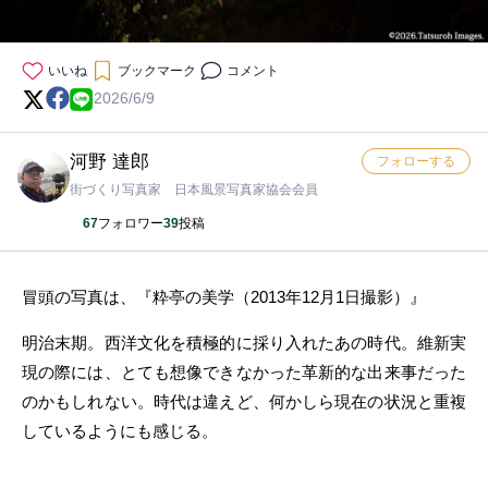
いいね
ブックマーク
コメント
2026/6/9
河野 達郎
フォローする
街づくり写真家 日本風景写真家協会会員
67
フォロワー
39
投稿
冒頭の写真は、『粋亭の美学（2013年12月1日撮影）』
明治末期。西洋文化を積極的に採り入れたあの時代。維新実
現の際には、とても想像できなかった革新的な出来事だった
のかもしれない。時代は違えど、何かしら現在の状況と重複
しているようにも感じる。