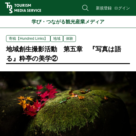
新規登録
ログイン
学び・つながる観光産業メディア
寄稿【Hundred Links】
地域
体験
地域創生撮影活動 第五章 『写真は語
る』粋亭の美学②