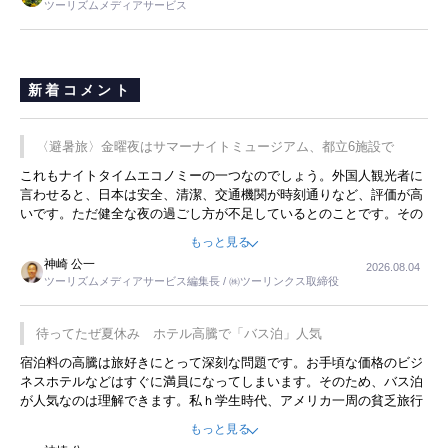
ツーリズムメディアサービス
新着コメント
〈避暑旅〉金曜夜はサマーナイトミュージアム、都立6施設で
これもナイトタイムエコノミーの一つなのでしょう。外国人観光者に
言わせると、日本は安全、清潔、交通機関が時刻通りなど、評価が高
いです。ただ健全な夜の過ごし方が不足しているとのことです。その
ような意味で、金曜夜にこのようなイベントが行われれば、日本人に
もっと見る
限らず外国人にとっても楽しみが増えるでしょうね。
神崎 公一
2026.08.04
ツーリズムメディアサービス編集長 / ㈱ツーリンクス取締役
待ってたぜ夏休み ホテル高騰で「バス泊」人気
宿泊料の高騰は旅好きにとって深刻な問題です。お手頃な価格のビジ
ネスホテルなどはすぐに満員になってしまいます。そのため、バス泊
が人気なのは理解できます。私ｈ学生時代、アメリカ一周の貧乏旅行
をした時は、移動はグレイハウンドバスでした。夕方から夜の便を利
もっと見る
用してホテル代を浮かせていました。ただし、若いからできたことで