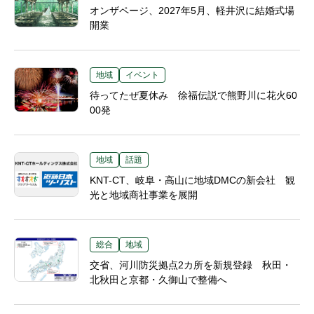
オンザページ、2027年5月、軽井沢に結婚式場
開業
地域
イベント
待ってたぜ夏休み 徐福伝説で熊野川に花火60
00発
地域
話題
KNT-CT、岐阜・高山に地域DMCの新会社 観
光と地域商社事業を展開
総合
地域
交省、河川防災拠点2カ所を新規登録 秋田・
北秋田と京都・久御山で整備へ