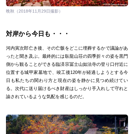
晩秋（2018年11月29日撮影）
対岸から今日も・・・
河内寅次郎亡き後、その亡骸をどこに埋葬するかで議論があ
ったと聞き及ぶ。最終的には臥龍山荘の四季折々の姿を黒門
側から観ることができる臨済宗冨士山如法寺の登り口付近に
位置する城甲家墓地で、竣工後120年が経過しようとする今
日も私たちの関わり方と現在の姿を静かに見つめ続けてい
る。次代に送り届けるべき財産はしっかり手入れして守れと
諭されているような気配を感じるのだ。