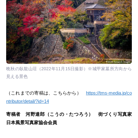
晩秋の臥龍山荘（2022年11月15日撮影）※城甲家墓所方向から
見える景色
（これまでの寄稿は、こちらから）
https://tms-media.jp/co
ntributor/detail/?id=14
寄稿者 河野達郎（こうの・たつろう） 街づくり写真家
日本風景写真家協会会員