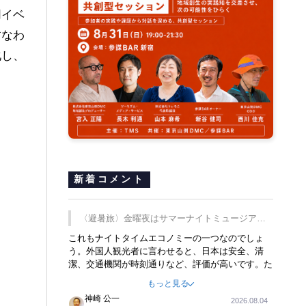
同イベ
、すなわ
化し、
新着コメント
〈避暑旅〉金曜夜はサマーナイトミュージア
ム、都立6施設で
これもナイトタイムエコノミーの一つなのでしょ
う。外国人観光者に言わせると、日本は安全、清
潔、交通機関が時刻通りなど、評価が高いです。た
だ健全な夜の過ごし方が不足しているとのことで
もっと見る
す。そのような意味で、金曜夜にこのようなイベン
神崎 公一
2026.08.04
トが行われれば、日本人に限らず外国人にとっても