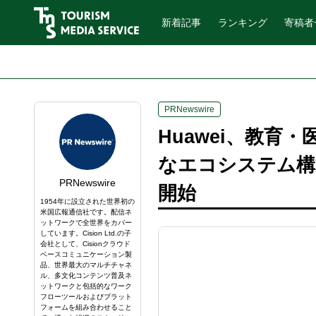
新着記事
ランキング
寄稿者
PRNewswire
Huawei、教
なエコシステム構
PRNewswire
開始
1954年に設立された世界初の
米国広報通信社です。配信ネ
ットワークで全世界をカバー
しています。Cision Ltd.の子
会社として、Cisionクラウド
ベースコミュニケーション製
品、世界最大のマルチチャネ
ル、多文化コンテンツ普及ネ
ットワークと包括的なワーク
フローツールおよびプラット
フォームを組み合わせること