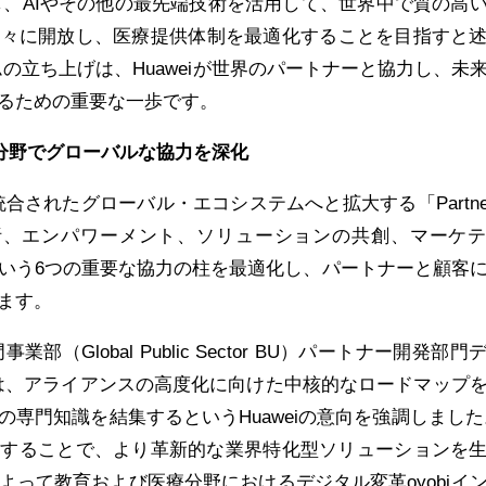
調し、AIやその他の最先端技術を活用して、世界中で質の高
人々に開放し、医療提供体制を最適化することを目指すと
ムの立ち上げは、Huaweiが世界のパートナーと協力し、未
るための重要な一歩です。
.0、6つの分野でグローバルな協力を深化
合されたグローバル・エコシステムへと拡大する「Partner A
ンド分析、エンパワーメント、ソリューションの共創、マーケ
いう6つの重要な協力の柱を最適化し、パートナーと顧客
ます。
業部（Global Public Sector BU）パートナー開発部門
ang氏は、アライアンスの高度化に向けた中核的なロードマップ
専門知識を結集するというHuaweiの意向を強調しました
育成することで、より革新的な業界特化型ソリューションを
よって教育および医療分野におけるデジタル変革oyobiイ