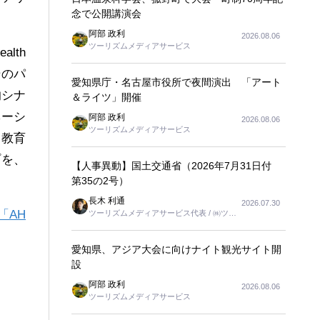
念で公開講演会
阿部 政利
2026.08.06
ツーリズムメディアサービス
lth
とそのパ
愛知県庁・名古屋市役所で夜間演出 「アート
的シナ
＆ライツ」開催
ベーシ
阿部 政利
2026.08.06
ツーリズムメディアサービス
、教育
プを、
【人事異動】国土交通省（2026年7月31日付
第35の2号）
長木 利通
2026.07.30
「AH
ツーリズムメディアサービス代表 / ㈱ツー
リンクス代表取締役社長
愛知県、アジア大会に向けナイト観光サイト開
設
阿部 政利
2026.08.06
ツーリズムメディアサービス