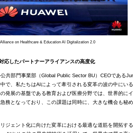
Alliance on Healthcare & Education AI Digitalization 2.0
に対応したパートナーアライアンスの高度化
門事業部（Global Public Sector BU）CEOであるJun
演の中で、私たちはAIによって牽引される変革の波の中にい
類の発展の基盤である教育および医療分野では、世界的に
が急務となっており、この課題は同時に、大きな機会も秘
テリジェント化に向けた変革における最適な道筋を開拓す