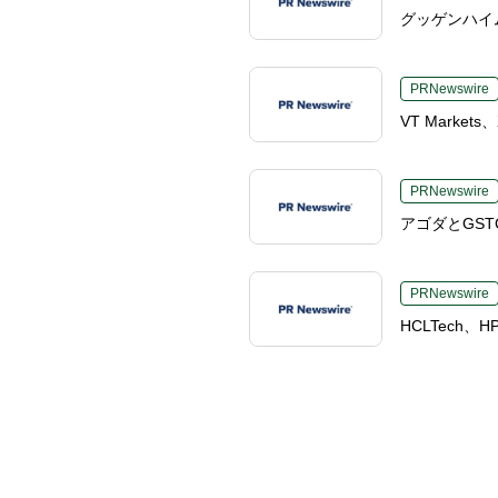
グッゲンハイ
PRNewswire
VT Marke
PRNewswire
アゴダとGS
PRNewswire
HCLTech、H