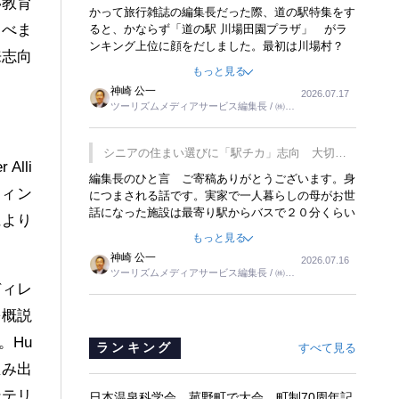
い教育
覇
かって旅行雑誌の編集長だった際、道の駅特集をす
述べま
ると、かならず「道の駅 川場田園プラザ」 がラ
ンキング上位に顔をだしました。最初は川場村？
来志向
どこにある村なのかと思ったものですが、取材に訪
もっと見る
れ永井 彰一社長にインタビューしたら、興味深い
神崎 公一
2026.07.17
話が次々が飛び出しました。プレゼンも巧みで、今
ツーリズムメディアサービス編集長 / ㈱ツ
でも思い出すことが２つあります。一つは、従業員
ーリンクス取締役
に東京ディズニーランドを見学させ、サービス業、
接客業の何かを理解してもらっていることです。
シニアの住まい選びに「駅チカ」志向 大切な
もう一つは1800円もするプレミアムヨーグルトを
lli
のは出かけたくなる暮らし
編集長のひと言 ご寄稿ありがとうございます。身
販売するにあたり、社内に懸念もあったそうです。
ティン
につまされる話です。実家で一人暮らしの母がお世
永井社長は、駐車場に都内ナンバーの高級外車が停
話になった施設は最寄り駅からバスで２０分くらい
まっていることに目をつけ、高級商品でも売れると
により
の立地でした。私の自宅からだと、１時間以上かか
確信したそうです。今回の記事を懐かしく読みまし
もっと見る
りました。母の住まいから近いという理由で、その
た。
神崎 公一
2026.07.16
施設を選択したのですが、私と妹にとっては、半日
ツーリズムメディアサービス編集長 / ㈱ツ
仕事ででした。シニアの住まい選びは、当人だけで
ディレ
ーリンクス取締役
はなく、世話をする家族の足の便も考えない外池な
いと思いました。
を概説
。Hu
ランキング
すべて見る
生み出
ンテリ
日本温泉科学会、菰野町で大会 町制70周年記