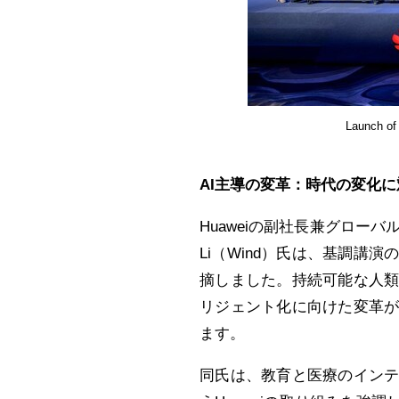
Launch of 
AI主導の変革：時代の変化
Huaweiの副社長兼グローバル公共部
Li（Wind）氏は、基調講
摘しました。持続可能な人
リジェント化に向けた変革
ます。
同氏は、教育と医療のイン