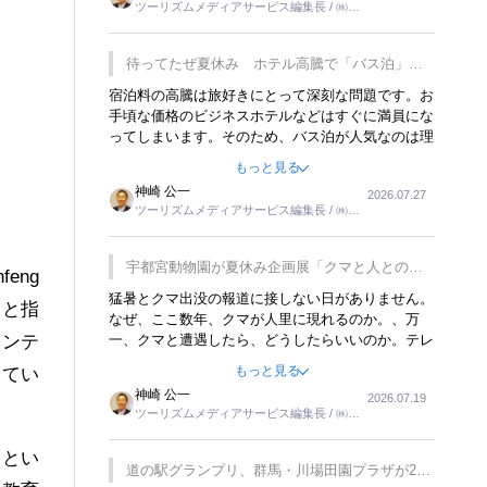
ツーリズムメディアサービス編集長 / ㈱ツ
楽しみが増えるでしょうね。
ーリンクス取締役
待ってたぜ夏休み ホテル高騰で「バス泊」人
気
宿泊料の高騰は旅好きにとって深刻な問題です。お
手頃な価格のビジネスホテルなどはすぐに満員にな
ってしまいます。そのため、バス泊が人気なのは理
解できます。私ｈ学生時代、アメリカ一周の貧乏旅
もっと見る
行をした時は、移動はグレイハウンドバスでした。
神崎 公一
2026.07.27
夕方から夜の便を利用してホテル代を浮かせていま
ツーリズムメディアサービス編集長 / ㈱ツ
した。ただし、若いからできたことです。若い人が
ーリンクス取締役
夜行バスで京都に行った、青森に行ったと聞くと、
疲れが残らないのかなと思ってしまいます。
宇都宮動物園が夏休み企画展「クマと人との距
feng
離」を7月20日から開催
猛暑とクマ出没の報道に接しない日がありません。
ると指
なぜ、ここ数年、クマが人里に現れるのか。、万
一、クマと遭遇したら、どうしたらいいのか。テレ
インテ
ビを見ながら家族と話しています。死んだふりをす
もっと見る
めてい
るなんてことは、冗談でもいえません。そんな中
神崎 公一
2026.07.19
で、この企画展はタイムリーですね。
ツーリズムメディアサービス編集長 / ㈱ツ
ーリンクス取締役
るとい
道の駅グランプリ、群馬・川場田園プラザが2連