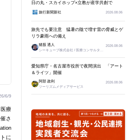
日の丸・スカイホップ×立教が産学共創で
旅行新聞新社
2026.08.06
旅先でも要注意 猛暑の陰で増す雷の脅威とゲ
リラ豪雨への備え
猪股 透人
2026.08.06
シーキューブ株式会社 / 医療コンサルタン
ト
愛知県庁・名古屋市役所で夜間演出 「アート
＆ライツ」開催
阿部 政利
2026.08.06
ツーリズムメディアサービス
26/6/9
・医療
に開催さ
ion
ントに