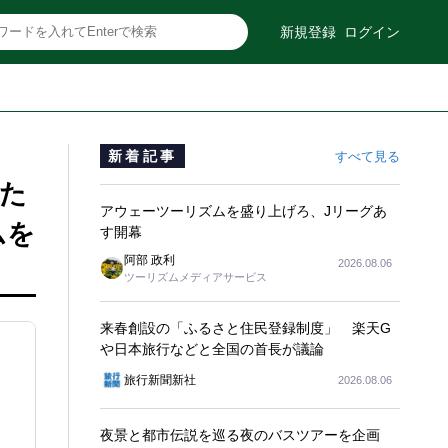
新規登録
ログイン
新着記事
すべて見る
新た
アウェーツーリズムを盛り上げろ、Jリーグあ
ムを
す開幕
阿部 政利
2026.08.06
ツーリズムメディアサービス
来春創設の「ふるさと住民登録制度」 楽天G
や日本旅行などと全国の首長が議論
旅行新聞新社
2026.08.06
夜景と都市伝説を巡る夜のバスツアーを企画