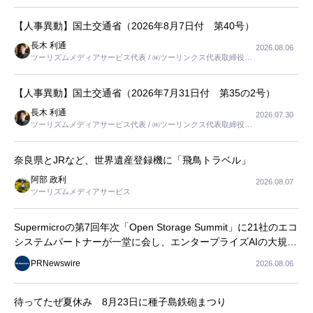
【人事異動】国土交通省（2026年8月7日付 第40号）
長木 利通
2026.08.06
ツーリズムメディアサービス代表 / ㈱ツーリンクス代表取締役社
長
【人事異動】国土交通省（2026年7月31日付 第35の2号）
長木 利通
2026.07.30
ツーリズムメディアサービス代表 / ㈱ツーリンクス代表取締役社
長
奈良県とJRなど、世界遺産登録機に「飛鳥トラベル」
阿部 政利
2026.08.07
ツーリズムメディアサービス
Supermicroの第7回年次「Open Storage Summit」に21社のエコ
システムパートナーが一堂に会し、エンタープライズAIの大規模
導入に関する実践的なガイダンスを共有
PRNewswire
2026.08.06
待ってたぜ夏休み 8月23日に種子島鉄砲まつり