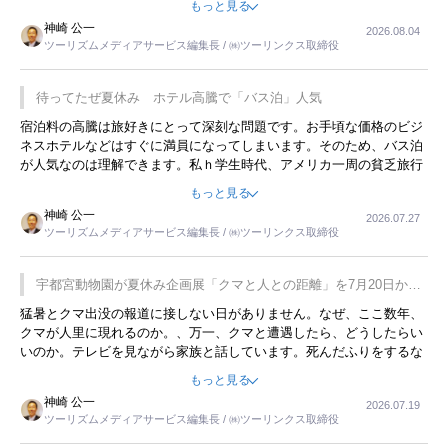
もっと見る
限らず外国人にとっても楽しみが増えるでしょうね。
神崎 公一
2026.08.04
ツーリズムメディアサービス編集長 / ㈱ツーリンクス取締役
待ってたぜ夏休み ホテル高騰で「バス泊」人気
宿泊料の高騰は旅好きにとって深刻な問題です。お手頃な価格のビジ
ネスホテルなどはすぐに満員になってしまいます。そのため、バス泊
が人気なのは理解できます。私ｈ学生時代、アメリカ一周の貧乏旅行
をした時は、移動はグレイハウンドバスでした。夕方から夜の便を利
もっと見る
用してホテル代を浮かせていました。ただし、若いからできたことで
神崎 公一
2026.07.27
す。若い人が夜行バスで京都に行った、青森に行ったと聞くと、疲れ
ツーリズムメディアサービス編集長 / ㈱ツーリンクス取締役
が残らないのかなと思ってしまいます。
宇都宮動物園が夏休み企画展「クマと人との距離」を7月20日から
開催
猛暑とクマ出没の報道に接しない日がありません。なぜ、ここ数年、
クマが人里に現れるのか。、万一、クマと遭遇したら、どうしたらい
いのか。テレビを見ながら家族と話しています。死んだふりをするな
んてことは、冗談でもいえません。そんな中で、この企画展はタイム
もっと見る
リーですね。
神崎 公一
2026.07.19
ツーリズムメディアサービス編集長 / ㈱ツーリンクス取締役