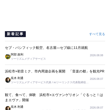
新着記事
すべて見る
セブ・パシフィック航空、名古屋―セブ線に11月就航
阿部 政利
2026.08.08
ツーリズムメディアサービス
浜松市×初音ミク、市内周遊企画を展開 「音楽の都」を観光PR
長木 利通
2026.08.07
ツーリズムメディアサービス代表 / ㈱ツーリンクス代表取締役社
長
観て、食べて、体験 浜松市×エヴァンゲリオン「ぐるっと！は
まエヴァ」開催
長木 利通
2026.08.07