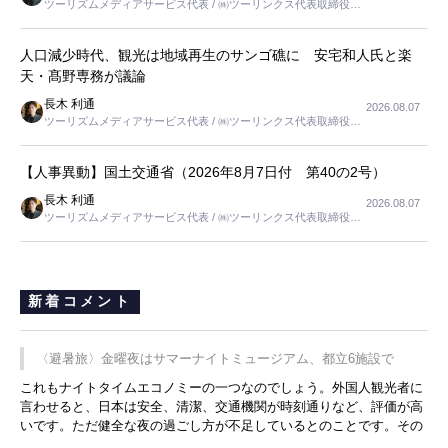
ツーリズムメディアサービス代表 / ㈱ツーリンクス代表取締役社
長
人口減少時代、観光は地域再生のサンゴ礁に 安宅和人氏と楽
天・髙野専務が議論
長木 利通
2026.08.07
ツーリズムメディアサービス代表 / ㈱ツーリンクス代表取締役社
長
【人事異動】国土交通省（2026年8月7日付 第40の2号）
長木 利通
2026.08.07
ツーリズムメディアサービス代表 / ㈱ツーリンクス代表取締役社
長
新着コメント
〈避暑旅〉金曜夜はサマーナイトミュージアム、都立6施設で
これもナイトタイムエコノミーの一つなのでしょう。外国人観光者に
言わせると、日本は安全、清潔、交通機関が時刻通りなど、評価が高
いです。ただ健全な夜の過ごし方が不足しているとのことです。その
ような意味で、金曜夜にこのようなイベントが行われれば、日本人に