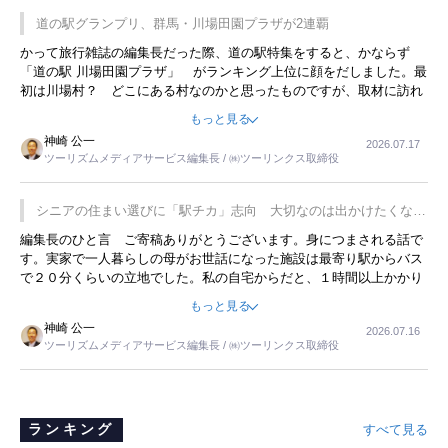
道の駅グランプリ、群馬・川場田園プラザが2連覇
かって旅行雑誌の編集長だった際、道の駅特集をすると、かならず
「道の駅 川場田園プラザ」 がランキング上位に顔をだしました。最
初は川場村？ どこにある村なのかと思ったものですが、取材に訪れ
永井 彰一社長にインタビューしたら、興味深い話が次々が飛び出しま
もっと見る
した。プレゼンも巧みで、今でも思い出すことが２つあります。一つ
神崎 公一
2026.07.17
は、従業員に東京ディズニーランドを見学させ、サービス業、接客業
ツーリズムメディアサービス編集長 / ㈱ツーリンクス取締役
の何かを理解してもらっていることです。 もう一つは1800円もする
プレミアムヨーグルトを販売するにあたり、社内に懸念もあったそう
です。永井社長は、駐車場に都内ナンバーの高級外車が停まっている
シニアの住まい選びに「駅チカ」志向 大切なのは出かけたくなる
ことに目をつけ、高級商品でも売れると確信したそうです。今回の記
暮らし
編集長のひと言 ご寄稿ありがとうございます。身につまされる話で
事を懐かしく読みました。
す。実家で一人暮らしの母がお世話になった施設は最寄り駅からバス
で２０分くらいの立地でした。私の自宅からだと、１時間以上かかり
ました。母の住まいから近いという理由で、その施設を選択したので
もっと見る
すが、私と妹にとっては、半日仕事ででした。シニアの住まい選び
神崎 公一
2026.07.16
は、当人だけではなく、世話をする家族の足の便も考えない外池ない
ツーリズムメディアサービス編集長 / ㈱ツーリンクス取締役
と思いました。
ランキング
すべて見る