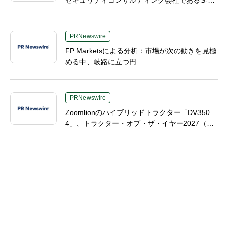
Mを買収へ
PRNewswire
FP Marketsによる分析：市場が次の動きを見極
める中、岐路に立つ円
PRNewswire
Zoomlionのハイブリッドトラクター「DV350
4」、トラクター・オブ・ザ・イヤー2027（TO
TY 2027）の2部門で最終候補入り、中国製高馬
力農業機械分野で画期的成果