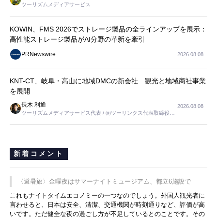
ツーリズムメディアサービス
KOWIN、FMS 2026でストレージ製品の全ラインアップを展示：
高性能ストレージ製品がAI分野の革新を牽引
PRNewswire
2026.08.08
KNT-CT、岐阜・高山に地域DMCの新会社 観光と地域商社事業
を展開
長木 利通
2026.08.08
ツーリズムメディアサービス代表 / ㈱ツーリンクス代表取締役社
長
新着コメント
〈避暑旅〉金曜夜はサマーナイトミュージアム、都立6施設で
これもナイトタイムエコノミーの一つなのでしょう。外国人観光者に
言わせると、日本は安全、清潔、交通機関が時刻通りなど、評価が高
いです。ただ健全な夜の過ごし方が不足しているとのことです。その