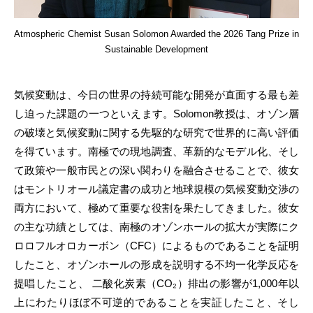
Atmospheric Chemist Susan Solomon Awarded the 2026 Tang Prize in
Sustainable Development
気候変動は、今日の世界の持続可能な開発が直面する最も差
し迫った課題の一つといえます。Solomon教授は、オゾン層
の破壊と気候変動に関する先駆的な研究で世界的に高い評価
を得ています。南極での現地調査、革新的なモデル化、そし
て政策や一般市民との深い関わりを融合させることで、彼女
はモントリオール議定書の成功と地球規模の気候変動交渉の
両方において、極めて重要な役割を果たしてきました。彼女
の主な功績としては、南極のオゾンホールの拡大が実際にク
ロロフルオロカーボン（CFC）によるものであることを証明
したこと、オゾンホールの形成を説明する不均一化学反応を
提唱したこと、 二酸化炭素（CO₂）排出の影響が1,000年以
上にわたりほぼ不可逆的であることを実証したこと、そし