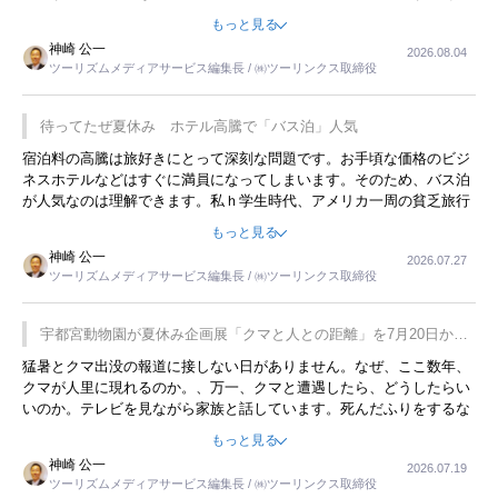
ような意味で、金曜夜にこのようなイベントが行われれば、日本人に
もっと見る
限らず外国人にとっても楽しみが増えるでしょうね。
神崎 公一
2026.08.04
ツーリズムメディアサービス編集長 / ㈱ツーリンクス取締役
待ってたぜ夏休み ホテル高騰で「バス泊」人気
宿泊料の高騰は旅好きにとって深刻な問題です。お手頃な価格のビジ
ネスホテルなどはすぐに満員になってしまいます。そのため、バス泊
が人気なのは理解できます。私ｈ学生時代、アメリカ一周の貧乏旅行
をした時は、移動はグレイハウンドバスでした。夕方から夜の便を利
もっと見る
用してホテル代を浮かせていました。ただし、若いからできたことで
神崎 公一
2026.07.27
す。若い人が夜行バスで京都に行った、青森に行ったと聞くと、疲れ
ツーリズムメディアサービス編集長 / ㈱ツーリンクス取締役
が残らないのかなと思ってしまいます。
宇都宮動物園が夏休み企画展「クマと人との距離」を7月20日から
開催
猛暑とクマ出没の報道に接しない日がありません。なぜ、ここ数年、
クマが人里に現れるのか。、万一、クマと遭遇したら、どうしたらい
いのか。テレビを見ながら家族と話しています。死んだふりをするな
んてことは、冗談でもいえません。そんな中で、この企画展はタイム
もっと見る
リーですね。
神崎 公一
2026.07.19
ツーリズムメディアサービス編集長 / ㈱ツーリンクス取締役