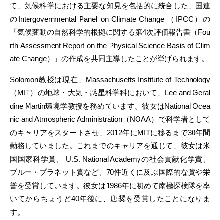
て、気候科学における主要な知見を包括的に統合した、国連
のIntergovernmental Panel on Climate Change （IPCC）の
「気候変動の自然科学的根拠に関する第4次評価報告書（Fou
rth Assessment Report on the Physical Science Basis of Clim
ate Change）」の作成を共同主導したことが挙げられます。
Solomon教授は現在、Massachusetts Institute of Technology
（MIT）の地球・大気・惑星科学科において、Lee and Geral
dine Martin環境学教授を務めています。彼女はNational Ocea
nic and Atmospheric Administration（NOAA）で科学者として
のキャリアをスタートさせ、2012年にMITに移るまで30年間
勤務していました。これまでのキャリアを通じて、彼女は米
国国家科学賞、 U.S. National Academyの社会貢献化学賞、
ブルー・プラネット賞など、70件近くに及ぶ国際的な賞や栄
誉を受賞しています。彼女は1986年に初めて南極探検隊を率
いてからちょうど40年後に、唐奨を受賞したことになりま
す。