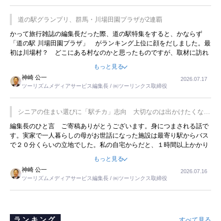
道の駅グランプリ、群馬・川場田園プラザが2連覇
かって旅行雑誌の編集長だった際、道の駅特集をすると、かならず
「道の駅 川場田園プラザ」 がランキング上位に顔をだしました。最
初は川場村？ どこにある村なのかと思ったものですが、取材に訪れ
永井 彰一社長にインタビューしたら、興味深い話が次々が飛び出しま
もっと見る
した。プレゼンも巧みで、今でも思い出すことが２つあります。一つ
神崎 公一
2026.07.17
は、従業員に東京ディズニーランドを見学させ、サービス業、接客業
ツーリズムメディアサービス編集長 / ㈱ツーリンクス取締役
の何かを理解してもらっていることです。 もう一つは1800円もする
プレミアムヨーグルトを販売するにあたり、社内に懸念もあったそう
です。永井社長は、駐車場に都内ナンバーの高級外車が停まっている
シニアの住まい選びに「駅チカ」志向 大切なのは出かけたくなる
ことに目をつけ、高級商品でも売れると確信したそうです。今回の記
暮らし
編集長のひと言 ご寄稿ありがとうございます。身につまされる話で
事を懐かしく読みました。
す。実家で一人暮らしの母がお世話になった施設は最寄り駅からバス
で２０分くらいの立地でした。私の自宅からだと、１時間以上かかり
ました。母の住まいから近いという理由で、その施設を選択したので
もっと見る
すが、私と妹にとっては、半日仕事ででした。シニアの住まい選び
神崎 公一
2026.07.16
は、当人だけではなく、世話をする家族の足の便も考えない外池ない
ツーリズムメディアサービス編集長 / ㈱ツーリンクス取締役
と思いました。
ランキング
すべて見る