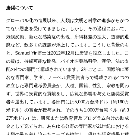
唐奨について
グローバル化の進展以来、人類は文明と科学の進歩からかつ
てない恩恵を受けてきました。しかし、その過程において、
気候変動、新たな感染症の出現、所得格差の拡大、道徳的退
廃など、数多くの課題が浮上しています。こうした背景のも
と、Samuel Yin博士は2012年12月に唐奨を設立しました。こ
の賞は、持続可能な開発、バイオ医薬品科学、漢学、法の支
配の4つの部門で構成されています。2年ごとに、国際的に著
名な専門家、学者、ノーベル賞受賞者らで構成される4つの
独立した専門選考委員会が、人種、国籍、性別、宗教を問わ
ず、世界に実質的な貢献をし、広範な影響を与えた唐奨受賞
者を選出しています。各部門には5,000万台湾ドル（約160万
米ドル）の賞金が授与され、そのうち1,000万台湾ドル（約3
2万米ドル）は、研究または教育普及プログラム向けの助成
金として充てられ、あらゆる分野の専門家が21世紀における
人類の最も差し迫ったニーズを検討し、優れた研究成果と積