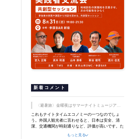
新着コメント
〈避暑旅〉金曜夜はサマーナイトミュージア
ム、都立6施設で
これもナイトタイムエコノミーの一つなのでしょ
う。外国人観光者に言わせると、日本は安全、清
潔、交通機関が時刻通りなど、評価が高いです。た
だ健全な夜の過ごし方が不足しているとのことで
もっと見る
す。そのような意味で、金曜夜にこのようなイベン