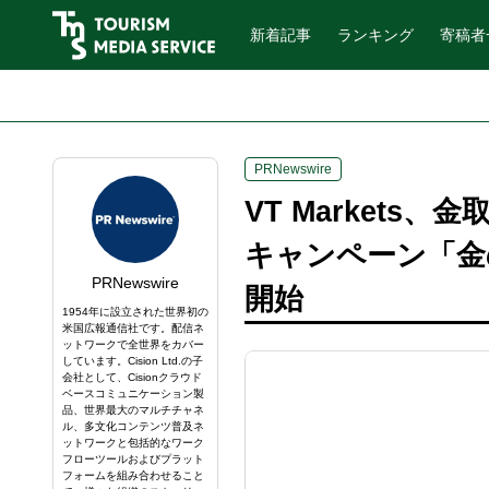
新着記事
ランキング
寄稿者
PRNewswire
VT Market
キャンペーン「金の
PRNewswire
開始
1954年に設立された世界初の
米国広報通信社です。配信ネ
ットワークで全世界をカバー
しています。Cision Ltd.の子
会社として、Cisionクラウド
ベースコミュニケーション製
品、世界最大のマルチチャネ
ル、多文化コンテンツ普及ネ
ットワークと包括的なワーク
フローツールおよびプラット
フォームを組み合わせること