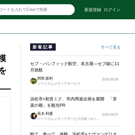
新規登録
ログイン
新着記事
すべて見る
模
セブ・パシフィック航空、名古屋―セブ線に11
」を
月就航
阿部 政利
2026.08.08
ツーリズムメディアサービス
浜松市×初音ミク、市内周遊企画を展開 「音
楽の都」を観光PR
長木 利通
2026.08.07
ツーリズムメディアサービス代表 / ㈱ツー
リンクス代表取締役社長
観て、食べて、体験 浜松市×エヴァンゲリオ