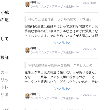
神崎 公一
2026.08.04
トが行われれば、日本人に限らず外国人にとっても
ツーリズムメディアサービス編集長 / ㈱ツ
楽しみが増えるでしょうね。
ーリンクス取締役
ーが成
待ってたぜ夏休み ホテル高騰で「バス泊」人
ムの速
気
宿泊料の高騰は旅好きにとって深刻な問題です。お
手頃な価格のビジネスホテルなどはすぐに満員にな
ってしまいます。そのため、バス泊が人気なのは理
として
解できます。私ｈ学生時代、アメリカ一周の貧乏旅
もっと見る
行をした時は、移動はグレイハウンドバスでした。
神崎 公一
2026.07.27
夕方から夜の便を利用してホテル代を浮かせていま
ツーリズムメディアサービス編集長 / ㈱ツ
した。ただし、若いからできたことです。若い人が
ーリンクス取締役
、検証
夜行バスで京都に行った、青森に行ったと聞くと、
疲れが残らないのかなと思ってしまいます。
宇都宮動物園が夏休み企画展「クマと人との距
離」を7月20日から開催
ーカー
猛暑とクマ出没の報道に接しない日がありません。
なぜ、ここ数年、クマが人里に現れるのか。、万
スリッ
一、クマと遭遇したら、どうしたらいいのか。テレ
ビを見ながら家族と話しています。死んだふりをす
、トレ
もっと見る
るなんてことは、冗談でもいえません。そんな中
なりま
神崎 公一
2026.07.19
で、この企画展はタイムリーですね。
ツーリズムメディアサービス編集長 / ㈱ツ
ーリンクス取締役