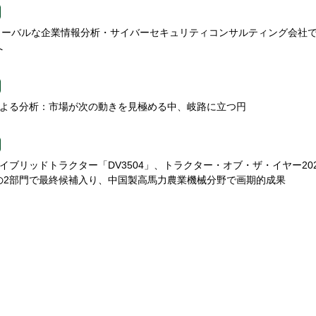
、グローバルな企業情報分析・サイバーセキュリティコンサルティング会社
へ
etsによる分析：市場が次の動きを見極める中、岐路に立つ円
nのハイブリッドトラクター「DV3504」、トラクター・オブ・ザ・イヤー20
27）の2部門で最終候補入り、中国製高馬力農業機械分野で画期的成果