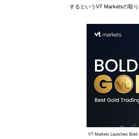
するというVT Markets
VT Markets Launches Bold a