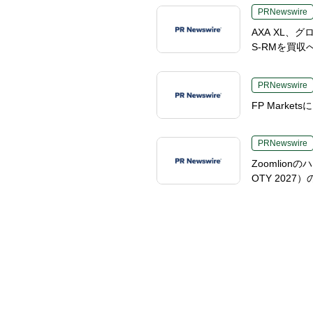
PRNewswire
AXA XL
S-RMを買収
PRNewswire
FP Mark
PRNewswire
Zoomlio
OTY 20