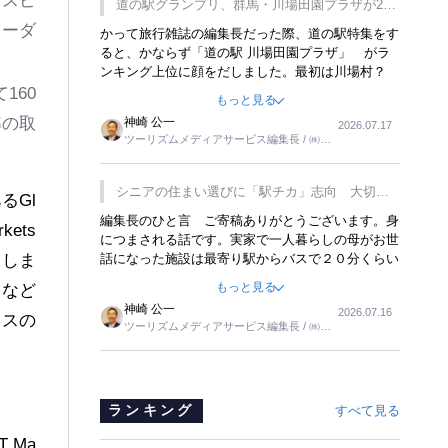
定スピ
道の駅グランプリ、群馬・川場田園プラザが2連
覇
レーダ
かって旅行雑誌の編集長だった際、道の駅特集をす
ると、かならず「道の駅 川場田園プラザ」 がラ
ンキング上位に顔をだしました。最初は川場村？
どこにある村なのかと思ったものですが、取材に訪
160
もっと見る
れ永井 彰一社長にインタビューしたら、興味深い
準の取
神崎 公一
2026.07.17
話が次々が飛び出しました。プレゼンも巧みで、今
ツーリズムメディアサービス編集長 / ㈱ツ
でも思い出すことが２つあります。一つは、従業員
ーリンクス取締役
に東京ディズニーランドを見学させ、サービス業、
接客業の何かを理解してもらっていることです。
シニアの住まい選びに「駅チカ」志向 大切な
るGl
もう一つは1800円もするプレミアムヨーグルトを
のは出かけたくなる暮らし
編集長のひと言 ご寄稿ありがとうございます。身
販売するにあたり、社内に懸念もあったそうです。
kets
につまされる話です。実家で一人暮らしの母がお世
永井社長は、駐車場に都内ナンバーの高級外車が停
話になった施設は最寄り駅からバスで２０分くらい
出しま
まっていることに目をつけ、高級商品でも売れると
の立地でした。私の自宅からだと、１時間以上かか
確信したそうです。今回の記事を懐かしく読みまし
もっと見る
ドなど
りました。母の住まいから近いという理由で、その
た。
神崎 公一
2026.07.16
施設を選択したのですが、私と妹にとっては、半日
ンスの
ツーリズムメディアサービス編集長 / ㈱ツ
仕事ででした。シニアの住まい選びは、当人だけで
ーリンクス取締役
はなく、世話をする家族の足の便も考えない外池な
いと思いました。
ランキング
すべて見る
 Ma