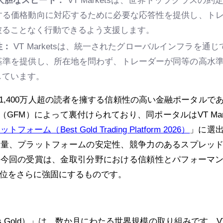
大胆なスピード：
VT Marketsは、世界トップクラスの約
する価格動向に対応するために必要な応答性を提供し、ト
被ることなく行動できるよう支援します。
性：
VT Marketsは、統一されたグローバルインフラを通じて
基準を提供し、所在地を問わず、トレーダーが同等の高水
しています。
,400万人超の読者を擁する信頼性の高い金融ポータルであ
et Review（GFM）によって裏付けられており、同ポータルはVT Mar
ーム（Best Gold Trading Platform 2026）
」に選
引量、プラットフォームの安定性、競争力のあるスプレッ
た今回の受賞は、金取引分野における信頼性とパフォーマ
sの地位をさらに強固にするものです。
as Gold）」は、数か月にわたる世界規模の取り組みです。VT