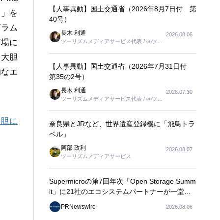
【人事異動】国土交通省（2026年8月7日付 第
）」を
40号）
グラム
長木 利通
2026.08.06
市場に
ツーリズムメディアサービス代表 / ㈱ツー
リンクス代表取締役社長
に大胆
【人事異動】国土交通省（2026年7月31日付
的なエ
第35の2号）
長木 利通
2026.07.30
ツーリズムメディアサービス代表 / ㈱ツー
リンクス代表取締役社長
大胆に
奈良県とJRなど、世界遺産登録機に「飛鳥トラ
ベル」
阿部 政利
2026.08.07
ツーリズムメディアサービス
Supermicroの第7回年次「Open Storage Summ
it」に21社のエコシステムパートナーが一堂に
会し、エンタープライズAIの大規模導入に関す
PRNewswire
2026.08.06
る実践的なガイダンスを共有