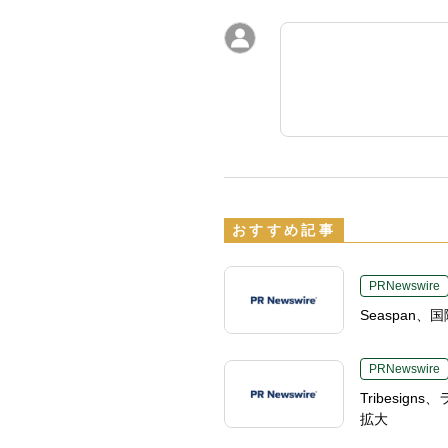
おすすめ記事
PRNewswire
Seaspa
PRNewswire
Tribesi
拡大