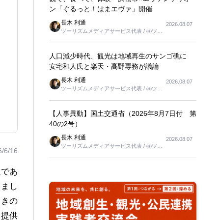
ン「ぐるっと！はまエヴァ」開催
長木 利通
2026.08.07
ツーリズムメディアサービス代表 / ㈱ツー
リンクス代表取締役社長
人口減少時代、観光は地域再生のサンゴ礁に
安宅和人氏と楽天・髙野専務が議論
長木 利通
2026.08.07
ツーリズムメディアサービス代表 / ㈱ツー
リンクス代表取締役社長
【人事異動】国土交通省（2026年8月7日付 第
40の2号）
長木 利通
2026.08.07
ツーリズムメディアサービス代表 / ㈱ツー
6/6/16
リンクス代表取締役社長
ムであ
しまし
動きの
を提供