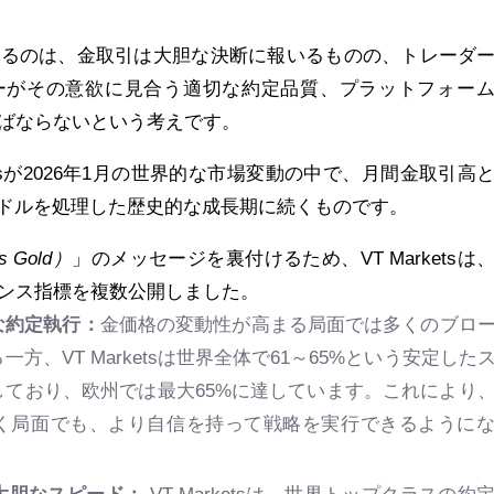
あるのは、金取引は大胆な決断に報いるものの、トレーダ
ーがその意欲に見合う適切な約定品質、プラットフォー
ばならないという考えです。
etsが2026年1月の世界的な市場変動の中で、月間金取引高
億米ドルを処理した歴史的な成長期に続くものです。
 Gold）
」のメッセージを裏付けるため、VT Marketsは
ンス指標を複数公開しました。
な約定執行：
金価格の変動性が高まる局面では多くのブロ
方、VT Marketsは世界全体で61～65%という安定した
しており、欧州では最大65%に達しています。これにより
く局面でも、より自信を持って戦略を実行できるように