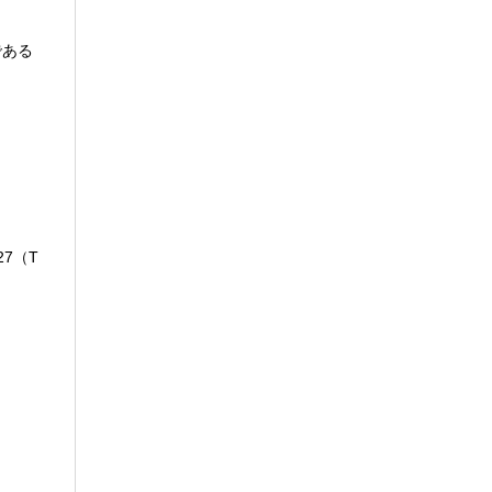
である
27（T