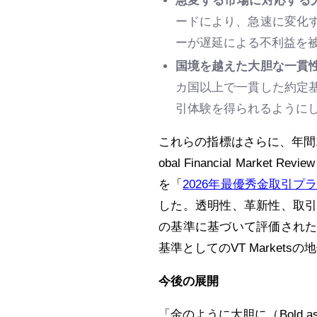
急変する市場に対応する
ードにより、急速に変化
ーが遅延による不利益を
国境を越えた大胆な一貫
カ国以上で一貫した約定
引体験を得られるように
これらの指標はさらに、年間1
obal Financial Mark
を「
2026年最優秀金取引プラットフォ
した。透明性、革新性、取
の基準に基づいて評価され
基準としてのVT Market
今後の展開
「金のように大胆に（Bold 