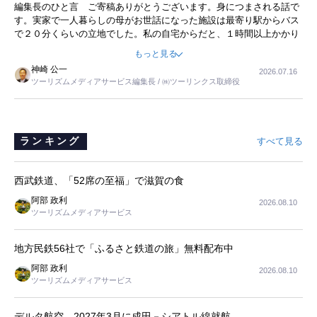
暮らし
編集長のひと言 ご寄稿ありがとうございます。身につまされる話で
事を懐かしく読みました。
す。実家で一人暮らしの母がお世話になった施設は最寄り駅からバス
で２０分くらいの立地でした。私の自宅からだと、１時間以上かかり
ました。母の住まいから近いという理由で、その施設を選択したので
もっと見る
すが、私と妹にとっては、半日仕事ででした。シニアの住まい選び
神崎 公一
2026.07.16
は、当人だけではなく、世話をする家族の足の便も考えない外池ない
ツーリズムメディアサービス編集長 / ㈱ツーリンクス取締役
と思いました。
ランキング
すべて見る
西武鉄道、「52席の至福」で滋賀の食
阿部 政利
2026.08.10
ツーリズムメディアサービス
地方民鉄56社で「ふるさと鉄道の旅」無料配布中
阿部 政利
2026.08.10
ツーリズムメディアサービス
デルタ航空、2027年3月に成田－シアトル線就航