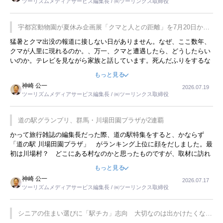
ツーリズムメディアサービス編集長 / ㈱ツーリンクス取締役
が残らないのかなと思ってしまいます。
宇都宮動物園が夏休み企画展「クマと人との距離」を7月20日から
開催
猛暑とクマ出没の報道に接しない日がありません。なぜ、ここ数年、
クマが人里に現れるのか。、万一、クマと遭遇したら、どうしたらい
いのか。テレビを見ながら家族と話しています。死んだふりをするな
んてことは、冗談でもいえません。そんな中で、この企画展はタイム
もっと見る
リーですね。
神崎 公一
2026.07.19
ツーリズムメディアサービス編集長 / ㈱ツーリンクス取締役
道の駅グランプリ、群馬・川場田園プラザが2連覇
かって旅行雑誌の編集長だった際、道の駅特集をすると、かならず
「道の駅 川場田園プラザ」 がランキング上位に顔をだしました。最
初は川場村？ どこにある村なのかと思ったものですが、取材に訪れ
永井 彰一社長にインタビューしたら、興味深い話が次々が飛び出しま
もっと見る
した。プレゼンも巧みで、今でも思い出すことが２つあります。一つ
神崎 公一
2026.07.17
は、従業員に東京ディズニーランドを見学させ、サービス業、接客業
ツーリズムメディアサービス編集長 / ㈱ツーリンクス取締役
の何かを理解してもらっていることです。 もう一つは1800円もする
プレミアムヨーグルトを販売するにあたり、社内に懸念もあったそう
です。永井社長は、駐車場に都内ナンバーの高級外車が停まっている
シニアの住まい選びに「駅チカ」志向 大切なのは出かけたくなる
ことに目をつけ、高級商品でも売れると確信したそうです。今回の記