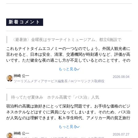
新着コメント
〈避暑旅〉金曜夜はサマーナイトミュージアム、都立6施設で
これもナイトタイムエコノミーの一つなのでしょう。外国人観光者に
言わせると、日本は安全、清潔、交通機関が時刻通りなど、評価が高
いです。ただ健全な夜の過ごし方が不足しているとのことです。その
ような意味で、金曜夜にこのようなイベントが行われれば、日本人に
もっと見る
限らず外国人にとっても楽しみが増えるでしょうね。
神崎 公一
2026.08.04
ツーリズムメディアサービス編集長 / ㈱ツーリンクス取締役
待ってたぜ夏休み ホテル高騰で「バス泊」人気
宿泊料の高騰は旅好きにとって深刻な問題です。お手頃な価格のビジ
ネスホテルなどはすぐに満員になってしまいます。そのため、バス泊
が人気なのは理解できます。私ｈ学生時代、アメリカ一周の貧乏旅行
をした時は、移動はグレイハウンドバスでした。夕方から夜の便を利
もっと見る
用してホテル代を浮かせていました。ただし、若いからできたことで
神崎 公一
2026.07.27
す。若い人が夜行バスで京都に行った、青森に行ったと聞くと、疲れ