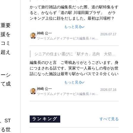
覇
かって旅行雑誌の編集長だった際、道の駅特集をす
ると、かならず「道の駅 川場田園プラザ」 がラ
ンキング上位に顔をだしました。最初は川場村？
どこにある村なのかと思ったものですが、取材に訪
も重要
もっと見る
れ永井 彰一社長にインタビューしたら、興味深い
神崎 公一
支援を
2026.07.17
話が次々が飛び出しました。プレゼンも巧みで、今
ツーリズムメディアサービス編集長 / ㈱ツ
でも思い出すことが２つあります。一つは、従業員
なコミ
ーリンクス取締役
に東京ディズニーランドを見学させ、サービス業、
を超え
接客業の何かを理解してもらっていることです。
シニアの住まい選びに「駅チカ」志向 大切な
もう一つは1800円もするプレミアムヨーグルトを
のは出かけたくなる暮らし
編集長のひと言 ご寄稿ありがとうございます。身
販売するにあたり、社内に懸念もあったそうです。
につまされる話です。実家で一人暮らしの母がお世
永井社長は、駐車場に都内ナンバーの高級外車が停
話になった施設は最寄り駅からバスで２０分くらい
ナーシ
まっていることに目をつけ、高級商品でも売れると
の立地でした。私の自宅からだと、１時間以上かか
確信したそうです。今回の記事を懐かしく読みまし
もっと見る
して成
りました。母の住まいから近いという理由で、その
た。
神崎 公一
2026.07.16
施設を選択したのですが、私と妹にとっては、半日
。
ツーリズムメディアサービス編集長 / ㈱ツ
仕事ででした。シニアの住まい選びは、当人だけで
ーリンクス取締役
はなく、世話をする家族の足の便も考えない外池な
いと思いました。
ランキング
すべて見る
、ST
する世