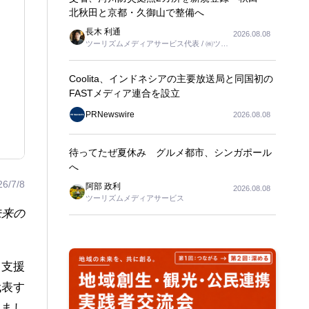
北秋田と京都・久御山で整備へ
長木 利通
2026.08.08
ツーリズムメディアサービス代表 / ㈱ツー
リンクス代表取締役社長
Coolita、インドネシアの主要放送局と同国初の
FASTメディア連合を設立
PRNewswire
2026.08.08
待ってたぜ夏休み グルメ都市、シンガポール
へ
26/7/8
阿部 政利
2026.08.08
ツーリズムメディアサービス
未来
の
ティ支援
代表す
しまし