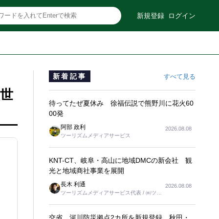
新規登録
ログイン
新着記事
すべて見る
次世
待ってたぜ夏休み 徐福伝説で熊野川に花火60
00発
阿部 政利
2026.08.08
ツーリズムメディアサービス
KNT-CT、岐阜・高山に地域DMCの新会社 観
光と地域商社事業を展開
長木 利通
2026.08.08
ツーリズムメディアサービス代表 / ㈱ツー
リンクス代表取締役社長
交省、河川防災拠点2カ所を新規登録 秋田・