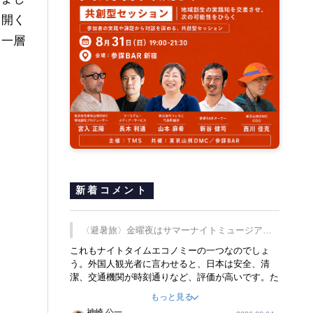
り開く
を一層
新着コメント
〈避暑旅〉金曜夜はサマーナイトミュージア
ム、都立6施設で
これもナイトタイムエコノミーの一つなのでしょ
う。外国人観光者に言わせると、日本は安全、清
潔、交通機関が時刻通りなど、評価が高いです。た
だ健全な夜の過ごし方が不足しているとのことで
もっと見る
す。そのような意味で、金曜夜にこのようなイベン
神崎 公一