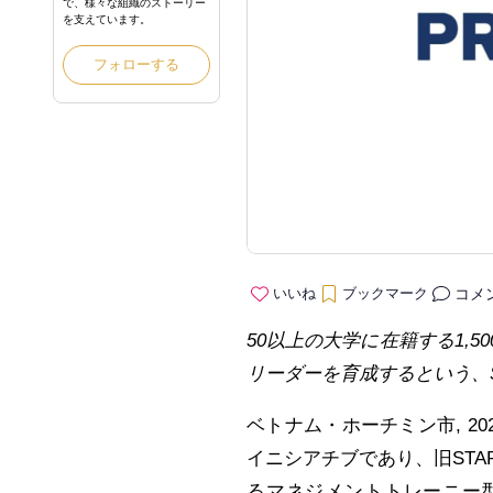
で、様々な組織のストーリー
を支えています。
フォローする
コメ
いいね
ブックマーク
50
以上
の
大学
に
在籍
する
1,50
リーダーを
育成
するという
、
ベトナム・ホーチミン市
,
2
イニシアチブであり、旧STAR 
るマネジメントトレーニー型シ