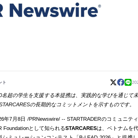
ント
20
0
名超
の
学生
を
支援
する
本提携
は
、実践的
な
学
びを
通
じて
STARCARES
の
長期的
なコミットメントを
示
すものです
。
026年7月8日
/PRNewswire/ -- STARTRADERのコミュニ
Foundationとして知られる
STARCARES
は、ベトナムを
ミュレーションコンテスト「B-LEAD 2026」と提携