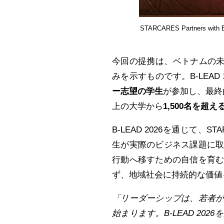
STARCARES Partners with B
今回の提携は、ベトナムの未
みを示すものです。B-LEAD
ー志望の学生
が参加し、最終
上の大学から
1,500
名
を
超
え
B-LEAD 2026を通じて
生が実際のビジネス課題に
行動へ移すための自信を育
ず、地域社会に持続的な価値
「リーダーシップは、若者
始まります。
B-LEAD 2026
を