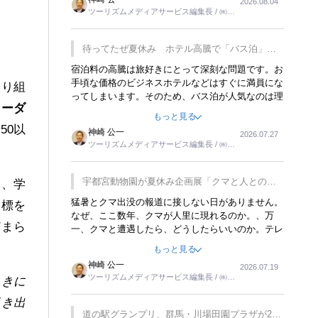
2026.08.04
トが行われれば、日本人に限らず外国人にとっても
ツーリズムメディアサービス編集長 / ㈱ツ
楽しみが増えるでしょうね。
ーリンクス取締役
待ってたぜ夏休み ホテル高騰で「バス泊」人
気
宿泊料の高騰は旅好きにとって深刻な問題です。お
手頃な価格のビジネスホテルなどはすぐに満員にな
取り組
ってしまいます。そのため、バス泊が人気なのは理
リーダ
解できます。私ｈ学生時代、アメリカ一周の貧乏旅
もっと見る
行をした時は、移動はグレイハウンドバスでした。
50以
神崎 公一
2026.07.27
夕方から夜の便を利用してホテル代を浮かせていま
ツーリズムメディアサービス編集長 / ㈱ツ
した。ただし、若いからできたことです。若い人が
ーリンクス取締役
夜行バスで京都に行った、青森に行ったと聞くと、
疲れが残らないのかなと思ってしまいます。
宇都宮動物園が夏休み企画展「クマと人との距
は、学
離」を7月20日から開催
猛暑とクマ出没の報道に接しない日がありません。
目標を
なぜ、ここ数年、クマが人里に現れるのか。、万
どまら
一、クマと遭遇したら、どうしたらいいのか。テレ
ビを見ながら家族と話しています。死んだふりをす
もっと見る
るなんてことは、冗談でもいえません。そんな中
神崎 公一
2026.07.19
で、この企画展はタイムリーですね。
ツーリズムメディアサービス編集長 / ㈱ツ
ときに
ーリンクス取締役
引き出
道の駅グランプリ、群馬・川場田園プラザが2連