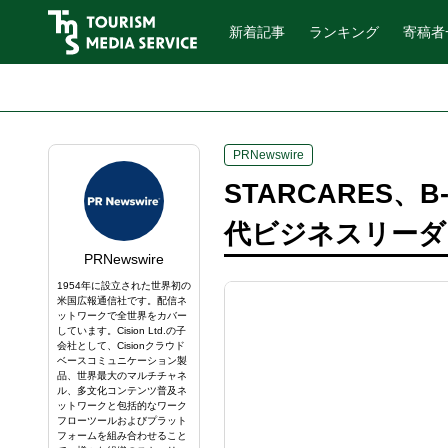
新着記事
ランキング
寄稿者
PRNewswire
STARCARES、
代ビジネスリーダ
PRNewswire
1954年に設立された世界初の
米国広報通信社です。配信ネ
ットワークで全世界をカバー
しています。Cision Ltd.の子
会社として、Cisionクラウド
ベースコミュニケーション製
品、世界最大のマルチチャネ
ル、多文化コンテンツ普及ネ
ットワークと包括的なワーク
フローツールおよびプラット
フォームを組み合わせること