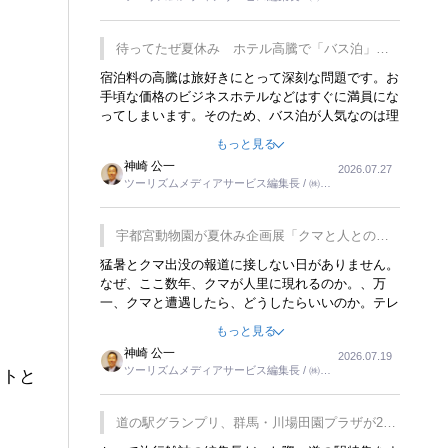
楽しみが増えるでしょうね。
ーリンクス取締役
待ってたぜ夏休み ホテル高騰で「バス泊」人
気
宿泊料の高騰は旅好きにとって深刻な問題です。お
手頃な価格のビジネスホテルなどはすぐに満員にな
ってしまいます。そのため、バス泊が人気なのは理
解できます。私ｈ学生時代、アメリカ一周の貧乏旅
もっと見る
行をした時は、移動はグレイハウンドバスでした。
神崎 公一
2026.07.27
夕方から夜の便を利用してホテル代を浮かせていま
ツーリズムメディアサービス編集長 / ㈱ツ
した。ただし、若いからできたことです。若い人が
ーリンクス取締役
夜行バスで京都に行った、青森に行ったと聞くと、
疲れが残らないのかなと思ってしまいます。
宇都宮動物園が夏休み企画展「クマと人との距
離」を7月20日から開催
猛暑とクマ出没の報道に接しない日がありません。
なぜ、ここ数年、クマが人里に現れるのか。、万
一、クマと遭遇したら、どうしたらいいのか。テレ
ビを見ながら家族と話しています。死んだふりをす
もっと見る
るなんてことは、冗談でもいえません。そんな中
神崎 公一
2026.07.19
で、この企画展はタイムリーですね。
ツーリズムメディアサービス編集長 / ㈱ツ
ットと
ーリンクス取締役
道の駅グランプリ、群馬・川場田園プラザが2連
覇