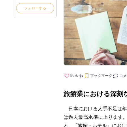
フォローする
コメ
8
いいね
ブックマーク
旅館業における深刻
日本における人手不足は年
は過去最高水準に上ります。
と、「旅館・ホテル」における