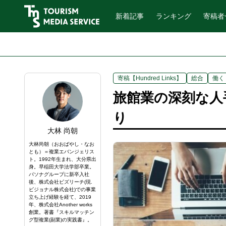
新着記事
ランキング
寄稿者
寄稿【Hundred Links】
総合
働く
旅館業の深刻な人
り
大林 尚朝
大林尚朝（おおばやし・なお
とも）＝複業エバンジェリス
ト。1992年生まれ、大分県出
身。早稲田大学法学部卒業。
パソナグループに新卒入社
後、株式会社ビズリーチ(現.
ビジョナル株式会社)での事業
立ち上げ経験を経て、2019
年、株式会社Another works
創業。著書『スキルマッチン
グ型複業(副業)の実践書』。