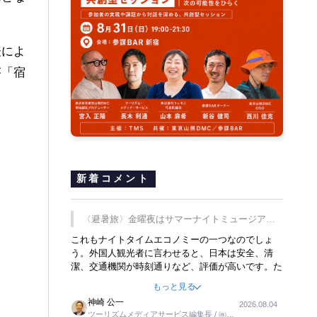
表によ
が「宿
新着コメント
〈避暑旅〉金曜夜はサマーナイトミュージア
ム、都立6施設で
これもナイトタイムエコノミーの一つなのでしょ
う。外国人観光者に言わせると、日本は安全、清
潔、交通機関が時刻通りなど、評価が高いです。た
だ健全な夜の過ごし方が不足しているとのことで
もっと見る
す。そのような意味で、金曜夜にこのようなイベン
神崎 公一
2026.08.04
トが行われれば、日本人に限らず外国人にとっても
ツーリズムメディアサービス編集長 / ㈱ツ