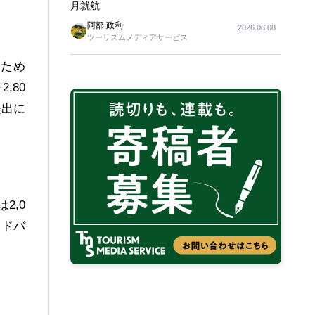
月就航
阿部 政利
2026.08.08
ツーリズムメディアサービス
ため
,80
提出に
2,0
アドバ