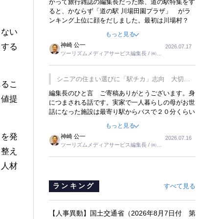
かって旅行雑誌の編集長だった際、道の駅特集をす
ると、かならず「道の駅 川場田園プラザ」 がラ
ンキング上位に顔をだしました。最初は川場村？
どこにある村なのかと思ったものですが、取材に訪
けない
もっと見る
れ永井 彰一社長にインタビューしたら、興味深い
神崎 公一
いする
2026.07.17
話が次々が飛び出しました。プレゼンも巧みで、今
ツーリズムメディアサービス編集長 / ㈱ツ
でも思い出すことが２つあります。一つは、従業員
ーリンクス取締役
に東京ディズニーランドを見学させ、サービス業、
接客業の何かを理解してもらっていることです。
シニアの住まい選びに「駅チカ」志向 大切な
れるこ
もう一つは1800円もするプレミアムヨーグルトを
のは出かけたくなる暮らし
編集長のひと言 ご寄稿ありがとうございます。身
販売するにあたり、社内に懸念もあったそうです。
価値提
につまされる話です。実家で一人暮らしの母がお世
永井社長は、駐車場に都内ナンバーの高級外車が停
話になった施設は最寄り駅からバスで２０分くらい
まっていることに目をつけ、高級商品でも売れると
の立地でした。私の自宅からだと、１時間以上かか
確信したそうです。今回の記事を懐かしく読みまし
もっと見る
りました。母の住まいから近いという理由で、その
た。
スを発
神崎 公一
2026.07.16
施設を選択したのですが、私と妹にとっては、半日
ツーリズムメディアサービス編集長 / ㈱ツ
仕事ででした。シニアの住まい選びは、当人だけで
を整え
ーリンクス取締役
はなく、世話をする家族の足の便も考えない外池な
業人材
いと思いました。
ランキング
すべて見る
【人事異動】国土交通省（2026年8月7日付 第