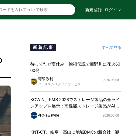
新規登録
ログイン
新着記事
すべて見る
あ
待ってたぜ夏休み 徐福伝説で熊野川に花火60
00発
阿部 政利
2026.08.08
ツーリズムメディアサービス
KOWIN、FMS 2026でストレージ製品の全ライ
ンアップを展示：高性能ストレージ製品がAI分
野の革新を牽引
PRNewswire
2026.08.08
KNT-CT、岐阜・高山に地域DMCの新会社 観