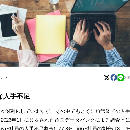
ント
20
な人手不足
々深刻化していますが、その中でもとくに旅館業での人
2023年1月に公表された帝国データバンクによる調査＊
正社員の人手不足割合は77.8%、非正社員の割合は81.1