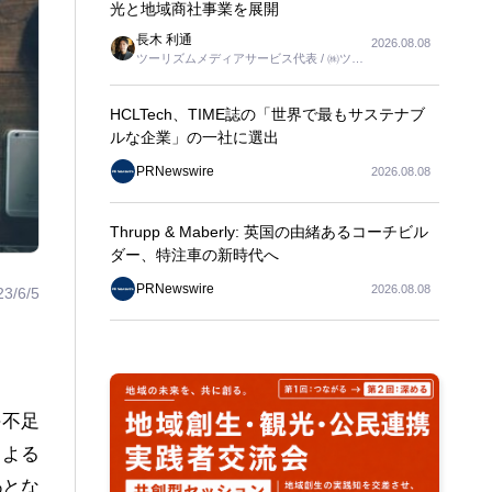
光と地域商社事業を展開
長木 利通
2026.08.08
ツーリズムメディアサービス代表 / ㈱ツー
リンクス代表取締役社長
HCLTech、TIME誌の「世界で最もサステナブ
ルな企業」の一社に選出
PRNewswire
2026.08.08
Thrupp & Maberly: 英国の由緒あるコーチビル
ダー、特注車の新時代へ
PRNewswire
2026.08.08
23/6/5
手不足
による
%とな