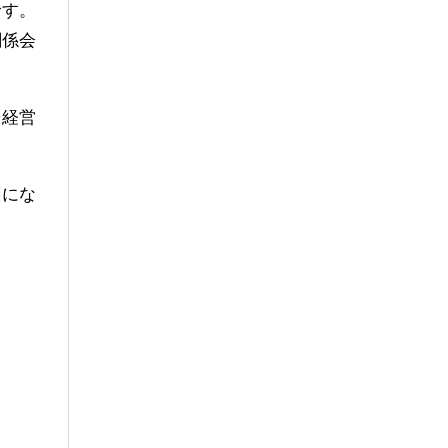
です。
関係会
や経営
策にな