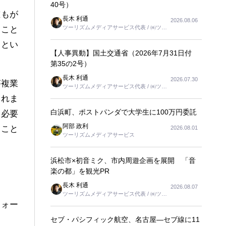
40号）
誰もが
長木 利通
2026.08.06
ツーリズムメディアサービス代表 / ㈱ツー
ること
リンクス代表取締役社長
、とい
【人事異動】国土交通省（2026年7月31日付
第35の2号）
長木 利通
2026.07.30
が複業
ツーリズムメディアサービス代表 / ㈱ツー
リンクス代表取締役社長
られま
白浜町、ポストパンダで大学生に100万円委託
る必要
阿部 政利
くこと
2026.08.01
ツーリズムメディアサービス
浜松市×初音ミク、市内周遊企画を展開 「音
楽の都」を観光PR
長木 利通
2026.08.07
ツーリズムメディアサービス代表 / ㈱ツー
リンクス代表取締役社長
フォー
セブ・パシフィック航空、名古屋―セブ線に11