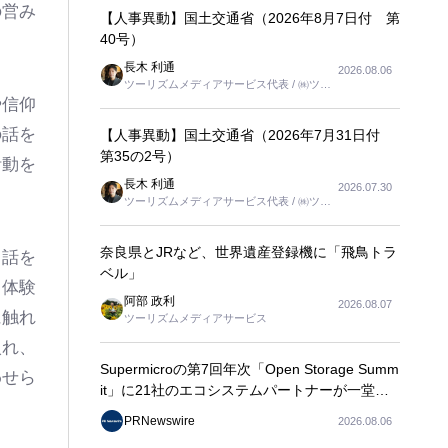
の営み
【人事異動】国土交通省（2026年8月7日付 第
40号）
長木 利通
2026.08.06
ツーリズムメディアサービス代表 / ㈱ツー
リンクス代表取締役社長
や信仰
の話を
【人事異動】国土交通省（2026年7月31日付
第35の2号）
活動を
長木 利通
2026.07.30
ツーリズムメディアサービス代表 / ㈱ツー
リンクス代表取締役社長
奈良県とJRなど、世界遺産登録機に「飛鳥トラ
ら話を
ベル」
り体験
阿部 政利
2026.08.07
に触れ
ツーリズムメディアサービス
入れ、
Supermicroの第7回年次「Open Storage Summ
わせら
it」に21社のエコシステムパートナーが一堂に
会し、エンタープライズAIの大規模導入に関す
PRNewswire
2026.08.06
る実践的なガイダンスを共有