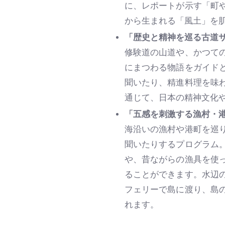
に、レポートが示す「町
から生まれる「風土」を
「歴史と精神を巡る古道サ
修験道の山道や、かつて
にまつわる物語をガイド
聞いたり、精進料理を味
通じて、日本の精神文化
「五感を刺激する漁村・港
海沿いの漁村や港町を巡
聞いたりするプログラム
や、昔ながらの漁具を使
ることができます。水辺
フェリーで島に渡り、島
れます。