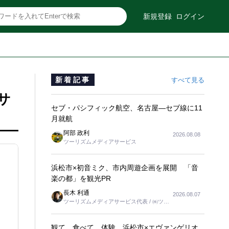
新規登録
ログイン
新着記事
すべて見る
サ
セブ・パシフィック航空、名古屋―セブ線に11
月就航
阿部 政利
2026.08.08
ツーリズムメディアサービス
浜松市×初音ミク、市内周遊企画を展開 「音
楽の都」を観光PR
長木 利通
2026.08.07
ツーリズムメディアサービス代表 / ㈱ツー
リンクス代表取締役社長
観て、食べて、体験 浜松市×エヴァンゲリオ