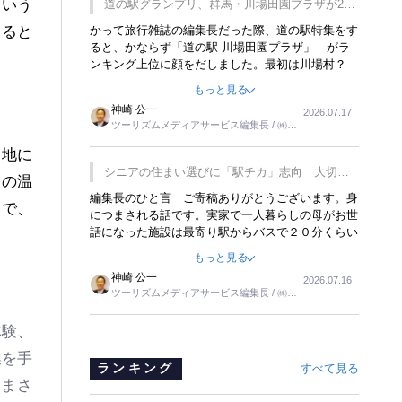
という
道の駅グランプリ、群馬・川場田園プラザが2連
覇
あると
かって旅行雑誌の編集長だった際、道の駅特集をす
ると、かならず「道の駅 川場田園プラザ」 がラ
ンキング上位に顔をだしました。最初は川場村？
どこにある村なのかと思ったものですが、取材に訪
もっと見る
れ永井 彰一社長にインタビューしたら、興味深い
神崎 公一
2026.07.17
話が次々が飛び出しました。プレゼンも巧みで、今
ツーリズムメディアサービス編集長 / ㈱ツ
でも思い出すことが２つあります。一つは、従業員
ーリンクス取締役
に東京ディズニーランドを見学させ、サービス業、
各地に
接客業の何かを理解してもらっていることです。
シニアの住まい選びに「駅チカ」志向 大切な
々の温
もう一つは1800円もするプレミアムヨーグルトを
のは出かけたくなる暮らし
編集長のひと言 ご寄稿ありがとうございます。身
販売するにあたり、社内に懸念もあったそうです。
とで、
につまされる話です。実家で一人暮らしの母がお世
永井社長は、駐車場に都内ナンバーの高級外車が停
話になった施設は最寄り駅からバスで２０分くらい
まっていることに目をつけ、高級商品でも売れると
の立地でした。私の自宅からだと、１時間以上かか
確信したそうです。今回の記事を懐かしく読みまし
もっと見る
りました。母の住まいから近いという理由で、その
た。
神崎 公一
2026.07.16
施設を選択したのですが、私と妹にとっては、半日
ツーリズムメディアサービス編集長 / ㈱ツ
仕事ででした。シニアの住まい選びは、当人だけで
ーリンクス取締役
はなく、世話をする家族の足の便も考えない外池な
体験、
いと思いました。
業を手
ランキング
すべて見る
はまさ