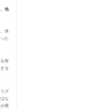
ら、地
設、体
だった
値を再
承する
ーリズ
ではな
性が構