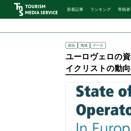
新着記事
ランキング
寄稿者
総合
地域
データ
ユーロヴェロの資
イクリストの動向