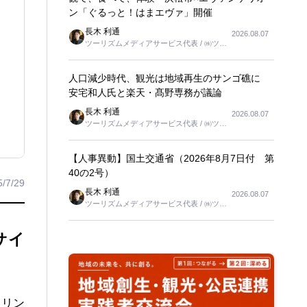
ン「ぐるっと！はまエヴァ」開催
長木 利通
2026.08.07
ツーリズムメディアサービス代表 / ㈱ツー
リンクス代表取締役社長
人口減少時代、観光は地域再生のサンゴ礁に
安宅和人氏と楽天・髙野専務が議論
長木 利通
2026.08.07
ツーリズムメディアサービス代表 / ㈱ツー
リンクス代表取締役社長
【人事異動】国土交通省（2026年8月7日付 第
40の2号）
5/7/29
長木 利通
2026.08.07
ツーリズムメディアサービス代表 / ㈱ツー
リンクス代表取締役社長
サイ
クリン