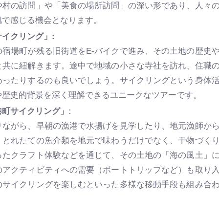
や村の訪問」や「美食の場所訪問」の深い形であり、人々
肌で感じる機会となります。
イクリング」:
の宿場町が残る旧街道をE-バイクで進み、その土地の歴史
と共に紐解きます。途中で地域の小さな寺社を訪れ、住職
わったりするのも良いでしょう。サイクリングという身体
や歴史的背景を深く理解できるユニークなツアーです。
町サイクリング」:
りながら、早朝の漁港で水揚げを見学したり、地元漁師か
。とれたての魚介類を地元で味わうだけでなく、干物づく
ったクラフト体験などを通じて、その土地の「海の風土」
のアクティビティへの需要（ボートトリップなど）も取り
のサイクリングを楽しむといった多様な移動手段も組み合