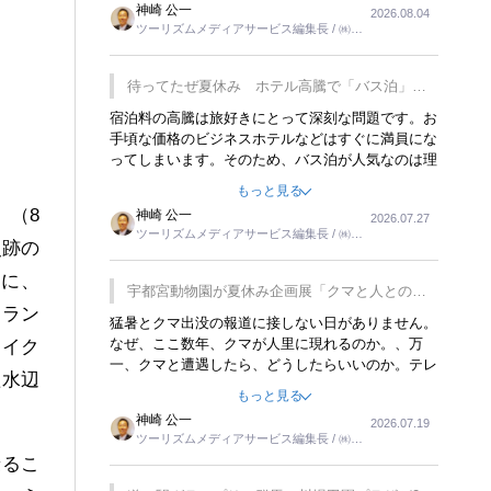
神崎 公一
2026.08.04
トが行われれば、日本人に限らず外国人にとっても
ツーリズムメディアサービス編集長 / ㈱ツ
楽しみが増えるでしょうね。
ーリンクス取締役
待ってたぜ夏休み ホテル高騰で「バス泊」人
気
宿泊料の高騰は旅好きにとって深刻な問題です。お
手頃な価格のビジネスホテルなどはすぐに満員にな
ってしまいます。そのため、バス泊が人気なのは理
解できます。私ｈ学生時代、アメリカ一周の貧乏旅
もっと見る
行をした時は、移動はグレイハウンドバスでした。
」（8
神崎 公一
2026.07.27
夕方から夜の便を利用してホテル代を浮かせていま
ツーリズムメディアサービス編集長 / ㈱ツ
した。ただし、若いからできたことです。若い人が
史跡の
ーリンクス取締役
夜行バスで京都に行った、青森に行ったと聞くと、
らに、
疲れが残らないのかなと思ってしまいます。
宇都宮動物園が夏休み企画展「クマと人との距
トラン
離」を7月20日から開催
猛暑とクマ出没の報道に接しない日がありません。
なぜ、ここ数年、クマが人里に現れるのか。、万
サイク
一、クマと遭遇したら、どうしたらいいのか。テレ
た水辺
ビを見ながら家族と話しています。死んだふりをす
もっと見る
るなんてことは、冗談でもいえません。そんな中
神崎 公一
2026.07.19
で、この企画展はタイムリーですね。
ツーリズムメディアサービス編集長 / ㈱ツ
ーリンクス取締役
乗るこ