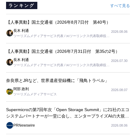
ランキング
すべて見る
【人事異動】国土交通省（2026年8月7日付 第40号）
長木 利通
2026.08.06
ツーリズムメディアサービス代表 / ㈱ツーリンクス代表取締役社
長
【人事異動】国土交通省（2026年7月31日付 第35の2号）
長木 利通
2026.07.30
ツーリズムメディアサービス代表 / ㈱ツーリンクス代表取締役社
長
奈良県とJRなど、世界遺産登録機に「飛鳥トラベル」
阿部 政利
2026.08.07
ツーリズムメディアサービス
Supermicroの第7回年次「Open Storage Summit」に21社のエコ
システムパートナーが一堂に会し、エンタープライズAIの大規模
導入に関する実践的なガイダンスを共有
PRNewswire
2026.08.06