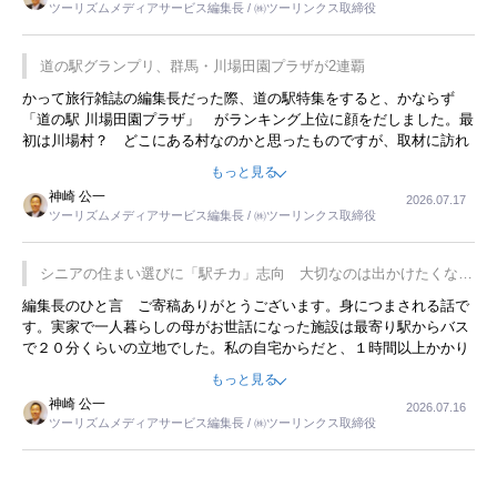
ツーリズムメディアサービス編集長 / ㈱ツーリンクス取締役
道の駅グランプリ、群馬・川場田園プラザが2連覇
かって旅行雑誌の編集長だった際、道の駅特集をすると、かならず
「道の駅 川場田園プラザ」 がランキング上位に顔をだしました。最
初は川場村？ どこにある村なのかと思ったものですが、取材に訪れ
永井 彰一社長にインタビューしたら、興味深い話が次々が飛び出しま
もっと見る
した。プレゼンも巧みで、今でも思い出すことが２つあります。一つ
神崎 公一
2026.07.17
は、従業員に東京ディズニーランドを見学させ、サービス業、接客業
ツーリズムメディアサービス編集長 / ㈱ツーリンクス取締役
の何かを理解してもらっていることです。 もう一つは1800円もする
プレミアムヨーグルトを販売するにあたり、社内に懸念もあったそう
です。永井社長は、駐車場に都内ナンバーの高級外車が停まっている
シニアの住まい選びに「駅チカ」志向 大切なのは出かけたくなる
ことに目をつけ、高級商品でも売れると確信したそうです。今回の記
暮らし
編集長のひと言 ご寄稿ありがとうございます。身につまされる話で
事を懐かしく読みました。
す。実家で一人暮らしの母がお世話になった施設は最寄り駅からバス
で２０分くらいの立地でした。私の自宅からだと、１時間以上かかり
ました。母の住まいから近いという理由で、その施設を選択したので
もっと見る
すが、私と妹にとっては、半日仕事ででした。シニアの住まい選び
神崎 公一
2026.07.16
は、当人だけではなく、世話をする家族の足の便も考えない外池ない
ツーリズムメディアサービス編集長 / ㈱ツーリンクス取締役
と思いました。