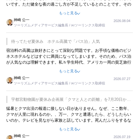
いです。ただ健全な夜の過ごし方が不足しているとのことです。その
ような意味で、金曜夜にこのようなイベントが行われれば、日本人に
もっと見る
限らず外国人にとっても楽しみが増えるでしょうね。
神崎 公一
2026.08.04
ツーリズムメディアサービス編集長 / ㈱ツーリンクス取締役
待ってたぜ夏休み ホテル高騰で「バス泊」人気
宿泊料の高騰は旅好きにとって深刻な問題です。お手頃な価格のビジ
ネスホテルなどはすぐに満員になってしまいます。そのため、バス泊
が人気なのは理解できます。私ｈ学生時代、アメリカ一周の貧乏旅行
をした時は、移動はグレイハウンドバスでした。夕方から夜の便を利
もっと見る
用してホテル代を浮かせていました。ただし、若いからできたことで
神崎 公一
2026.07.27
す。若い人が夜行バスで京都に行った、青森に行ったと聞くと、疲れ
ツーリズムメディアサービス編集長 / ㈱ツーリンクス取締役
が残らないのかなと思ってしまいます。
宇都宮動物園が夏休み企画展「クマと人との距離」を7月20日から
開催
猛暑とクマ出没の報道に接しない日がありません。なぜ、ここ数年、
クマが人里に現れるのか。、万一、クマと遭遇したら、どうしたらい
いのか。テレビを見ながら家族と話しています。死んだふりをするな
んてことは、冗談でもいえません。そんな中で、この企画展はタイム
もっと見る
リーですね。
神崎 公一
2026.07.19