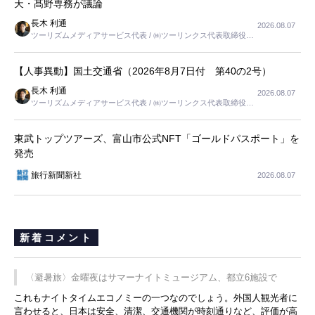
天・髙野専務が議論
長木 利通
2026.08.07
ツーリズムメディアサービス代表 / ㈱ツーリンクス代表取締役社
長
【人事異動】国土交通省（2026年8月7日付 第40の2号）
長木 利通
2026.08.07
ツーリズムメディアサービス代表 / ㈱ツーリンクス代表取締役社
長
東武トップツアーズ、富山市公式NFT「ゴールドパスポート」を
発売
旅行新聞新社
2026.08.07
新着コメント
〈避暑旅〉金曜夜はサマーナイトミュージアム、都立6施設で
これもナイトタイムエコノミーの一つなのでしょう。外国人観光者に
言わせると、日本は安全、清潔、交通機関が時刻通りなど、評価が高